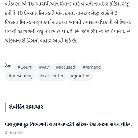
બોડાણા એ 16 આરોપીઓને રિમાન્ડ માટે વાવની નામદાર કોર્ટમાં રજૂ
કરી ને 10 દિવસના રિમાન્ડની માંગ કરતા નામદાર મેજી.સાહેબે 3
દિવસના રિમાન્ડ મંજુર કર્યા હતા.આ બાબતે તપાસ અધિકારી એ રિમાન્ડ
મેળવી આગળની વધુ તપાસ હાથ ધરી છે. જોકે રીમાંન્ડ દરમિયાન અન્ય
ચોંકાવનારી વિગતો બહાર આવી શકે છે.
ટેગ્સ:
#
Court
#
vav
#
accused
#
remand
#
presenting
#
call center
#
granted
સંબંધિત સમાચાર
પાલનપુરમાં ફૂડ વિભાગની લાલ આંખ:21 હોટેલ- રેસ્ટોરન્ટમાં સઘન ચેકિંગ
બનાસકાંઠા
21 કલાક પહેલા