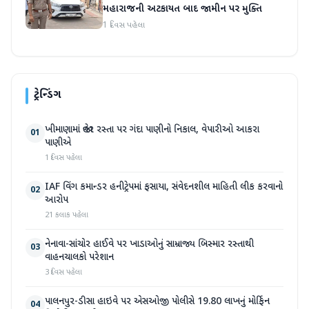
મહારાજની અટકાયત બાદ જામીન પર મુક્તિ
1 દિવસ પહેલા
ટ્રેન્ડિંગ
ખીમાણામાં જાહેર રસ્તા પર ગંદા પાણીનો નિકાલ, વેપારીઓ આકરા
01
પાણીએ
1 દિવસ પહેલા
IAF વિંગ કમાન્ડર હનીટ્રેપમાં ફસાયા, સંવેદનશીલ માહિતી લીક કરવાનો
02
આરોપ
21 કલાક પહેલા
નેનાવા-સાંચોર હાઈવે પર ખાડાઓનું સામ્રાજ્ય બિસ્માર રસ્તાથી
03
વાહનચાલકો પરેશાન
3 દિવસ પહેલા
પાલનપુર-ડીસા હાઇવે પર એસઓજી પોલીસે 19.80 લાખનું મોર્ફિન
04