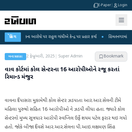
E-Paper
|
Login
ષા લીકના આરોપો પર રાહુલ ગાંધીએ કેન્દ્ર પર પ્રહાર કર્યા
બ્રેકિંગ
●
હિંમતનગરમાં રહસ્યમય વ
2 ફેબ્રુઆરી, 2025
|
Super Admin
Bookmark
બનાસકાંઠા
વાવ કોર્ટમાં કોલ સેન્ટરના 16 આરોપીઓને રજૂ કરતાં
રિમાન્ડ મંજુર
વાવના દિપાસરા મુકામેથી કોલ સેન્ટર ઝડપાતા આર.આર.સેલની ટીમે
મહિલા પુરુષો સહિત 16 આરોપીઓ ને ઝડપી લીધા હતા. જ્યારે કોલ
સેન્ટરનો મુખ્ય સૂત્રધાર આરોપી સ્વપ્નિલ ઉર્ફે શયમ પટેલ ફરાર થઇ ગયો
હતો. જોકે બીજા દિવસે આર.આર.સેલના પી.આઇ.લક્ષમણ સિંહ