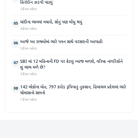
હિરોઈન ઝડપી પાડ્યું
3 દિવસ પહેલા
ચાંદીના ભાવમાં વધારો, સોનું પણ મોંઘુ થયું
05
4 દિવસ પહેલા
આજે આ રાજ્યોમાં ભારે પવન સાથે વરસાદની આગાહી
06
5 દિવસ પહેલા
SBI માં 12 મહિનાની FD પર કેટલું વ્યાજ મળશે, વરિષ્ઠ નાગરિકોને
07
શું લાભ મળે છે?
3 દિવસ પહેલા
142 લોકોના મોત, 797 કરોડ રૂપિયાનું નુકસાન, હિમાચલ પ્રદેશમાં ભારે
08
ચોમાસાનો સામનો
1 દિવસ પહેલા