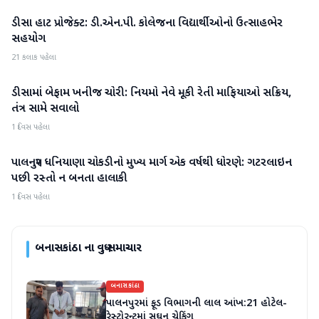
ડીસા હાટ પ્રોજેક્ટ: ડી.એન.પી. કોલેજના વિદ્યાર્થીઓનો ઉત્સાહભેર
બનાસકાંઠા
સહયોગ
21 કલાક પહેલા
ડીસામાં બેફામ ખનીજ ચોરી: નિયમો નેવે મૂકી રેતી માફિયાઓ સક્રિય,
બનાસકાંઠા
તંત્ર સામે સવાલો
1 દિવસ પહેલા
પાલનપુર ધનિયાણા ચોકડીનો મુખ્ય માર્ગ એક વર્ષથી ધોરણે: ગટરલાઇન
બનાસકાંઠા
પછી રસ્તો ન બનતા હાલાકી
1 દિવસ પહેલા
બનાસકાંઠા
ના વધુ સમાચાર
બનાસકાંઠા
પાલનપુરમાં ફૂડ વિભાગની લાલ આંખ:21 હોટેલ-
રેસ્ટોરન્ટમાં સઘન ચેકિંગ