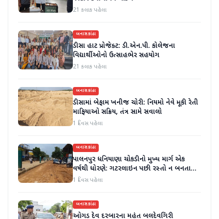
21 કલાક પહેલા
બનાસકાંઠા
ડીસા હાટ પ્રોજેક્ટ: ડી.એન.પી. કોલેજના
વિદ્યાર્થીઓનો ઉત્સાહભેર સહયોગ
21 કલાક પહેલા
બનાસકાંઠા
ડીસામાં બેફામ ખનીજ ચોરી: નિયમો નેવે મૂકી રેતી
માફિયાઓ સક્રિય, તંત્ર સામે સવાલો
1 દિવસ પહેલા
બનાસકાંઠા
પાલનપુર ધનિયાણા ચોકડીનો મુખ્ય માર્ગ એક
વર્ષથી ધોરણે: ગટરલાઇન પછી રસ્તો ન બનતા
હાલાકી
1 દિવસ પહેલા
બનાસકાંઠા
ઓગડ દેવ દરબારના મહંત બલદેવગિરી