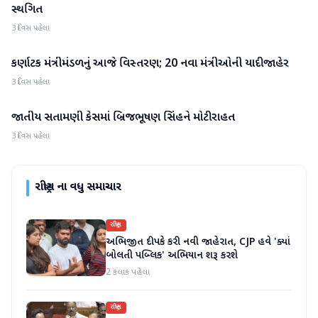
સ્થગિત
3 દિવસ પહેલા
કર્ણાટક મંત્રીમંડળનું આજે વિસ્તરણ; 20 નવા મંત્રીઓની યાદી જાહેર
રાષ્ટ્રીય
3 દિવસ પહેલા
જાતીય સતામણી કેસમાં બ્રિજભૂષણ સિંહને મોટી રાહત
રાષ્ટ્રીય
3 દિવસ પહેલા
રાષ્ટ્રીય
ના વધુ સમાચાર
રાષ્ટ્રીય
અભિજીત દીપકે કરી નવી જાહેરાત, CJP હવે 'ક્યાં
બોલતી પબ્લિક' અભિયાન શરૂ કરશે
2 કલાક પહેલા
રાષ્ટ્રીય