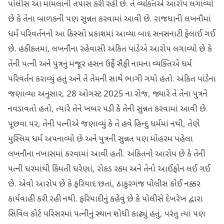
પોલીસ આ મામલાની તપાસ કરી રહી છે. તે વ્યક્તિએ આરોપ લગાવ્યો
છે કે તેના બાળકની પણ સુન્નત કરવામાં આવી છે. રાજધાની લખનૌમાં
ધર્મ પરિવર્તનનો આ કિસ્સો પ્રકાશમાં આવ્યા બાદ સનસનાટી ફેલાઈ ગઈ
છે. હકીકતમાં, લખનૌના રહેવાસી અંકિત પાંડેએ આરોપ લગાવ્યો છે કે
તેની પત્ની અને પુત્રનું મંજૂર હસન ઉર્ફે સૈફી નામના વ્યક્તિએ ધર્મ
પરિવર્તન કરાવ્યું હતું અને તે તેમની સાથે ભાગી ગયો હતો. અંકિત પાંડેના
જણાવ્યા અનુસાર, 28 ઓગસ્ટ 2025 ના રોજ, જ્યારે તે તેના પુત્રને
નવડાવતો હતો, ત્યારે તેને ખબર પડી કે તેની સુન્નત કરવામાં આવી છે.
પૂછવા પર, તેની પત્નીએ જણાવ્યું કે તે હવે હિન્દુ ધર્મમાં નથી, તેણે
મુસ્લિમ ધર્મ અપનાવ્યો છે અને પુત્રની સુન્નત પણ મોહરમ પહેલા
લખનૌના નખાસમાં કરવામાં આવી હતી. અંકિતનો આરોપ છે કે તેની
પત્ની ઘરમાંથી કિંમતી ઘરેણાં, રોકડ રકમ અને તેનો આઈફોન લઈ ગઈ
છે. એવો આરોપ છે કે ફરિયાદ છતાં, ઠાકુરગંજ પોલીસ કોઈ નક્કર
કાર્યવાહી કરી રહી નથી. ફરિયાદીનું કહેવું છે કે પોલીસે દેખરેખ દ્વારા
સિવિલ કોર્ટ પરિસરમાં પત્નીનું સ્થાન શોધી કાઢ્યું હતું, પરંતુ ત્યાં પણ