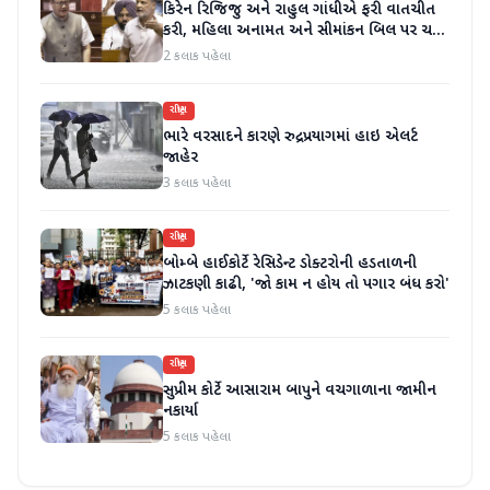
કિરેન રિજિજુ અને રાહુલ ગાંધીએ ફરી વાતચીત
કરી, મહિલા અનામત અને સીમાંકન બિલ પર ચર્ચા
કરી
2 કલાક પહેલા
રાષ્ટ્રીય
ભારે વરસાદને કારણે રુદ્રપ્રયાગમાં હાઇ એલર્ટ
જાહેર
3 કલાક પહેલા
રાષ્ટ્રીય
બોમ્બે હાઈકોર્ટે રેસિડેન્ટ ડોક્ટરોની હડતાળની
ઝાટકણી કાઢી, 'જો કામ ન હોય તો પગાર બંધ કરો'
5 કલાક પહેલા
રાષ્ટ્રીય
સુપ્રીમ કોર્ટે આસારામ બાપુને વચગાળાના જામીન
નકાર્યા
5 કલાક પહેલા