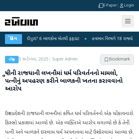
E-Paper
|
Login
યરસ કે ચાંદીપુરા? 6 બાળકોના મોતથી ફફડાટ
બ્રેકિંગ
●
હવામાન વિભાગે 18 રાજ્યો માટે ભારે
5 સપ્ટેમ્બર, 2025
|
Super Admin
Bookmark
રાષ્ટ્રીય
યુપીની રાજધાની લખનૌમાં ધર્મ પરિવર્તનનો મામલો,
પત્નીનું અપહરણ કરીને બાળકની ખતના કરાવવાનો
આરોપ
ઉત્તર પ્રદેશની રાજધાની લખનૌમાં કથિત ધર્મ પરિવર્તનનો એક ચોંકાવનારો
કિસ્સો પ્રકાશમાં આવ્યો છે. એક વ્યક્તિએ આરોપ લગાવ્યો છે કે તેની
પત્ની અને બાળકને ઇસ્લામ ધર્મ અપનાવવા માટે ઉશ્કેરવામાં આવ્યા છે.