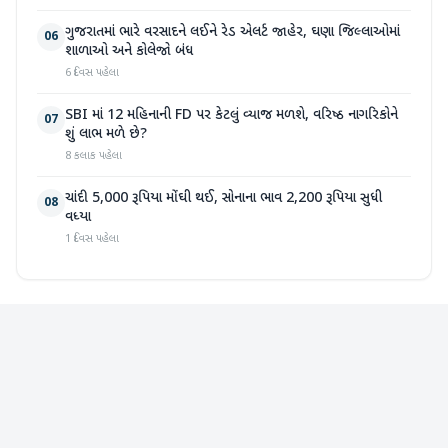
ગુજરાતમાં ભારે વરસાદને લઈને રેડ એલર્ટ જાહેર, ઘણા જિલ્લાઓમાં
06
શાળાઓ અને કોલેજો બંધ
6 દિવસ પહેલા
SBI માં 12 મહિનાની FD પર કેટલું વ્યાજ મળશે, વરિષ્ઠ નાગરિકોને
07
શું લાભ મળે છે?
8 કલાક પહેલા
ચાંદી 5,000 રૂપિયા મોંઘી થઈ, સોનાના ભાવ 2,200 રૂપિયા સુધી
08
વધ્યા
1 દિવસ પહેલા