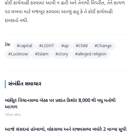
કોઈ કાર્યવાહી કરવામાં આવી ન હતી અને તેનાથી વિપરીત, તેને કાગળ
પર લખવા માટે મજબૂર કરવામાં આવ્યું હતું કે તે કોઈ કાર્યવાહી
ઇચ્છતો નથી.
ટેગ્સ:
#
capital
#
LIGHT
#
up
#
Child
#
Change
#
Lucknow
#
Islam
#
story
#
alleged religion
સંબંધિત સમાચાર
બાંકીપુર વિધાનસભા બેઠક પર પ્રશાંત કિશોર 8,000 થી વધુ મતોથી
રાષ્ટ્રીય
આગળ
3 દિવસ પહેલા
આજે સંસદમાં હોબાળો, લોકસભા અને રાજ્યસભા બપોરે 2 વાગ્યા સુધી
રાષ્ટ્રીય