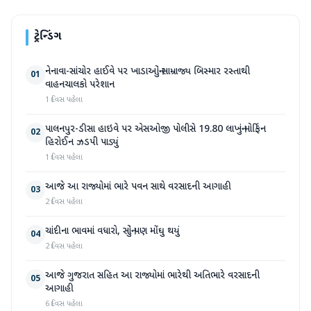
ટ્રેન્ડિંગ
નેનાવા-સાંચોર હાઈવે પર ખાડાઓનું સામ્રાજ્ય બિસ્માર રસ્તાથી
01
વાહનચાલકો પરેશાન
1 દિવસ પહેલા
પાલનપુર-ડીસા હાઇવે પર એસઓજી પોલીસે 19.80 લાખનું મોર્ફિન
02
હિરોઈન ઝડપી પાડ્યું
1 દિવસ પહેલા
આજે આ રાજ્યોમાં ભારે પવન સાથે વરસાદની આગાહી
03
2 દિવસ પહેલા
ચાંદીના ભાવમાં વધારો, સોનું પણ મોંઘુ થયું
04
2 દિવસ પહેલા
આજે ગુજરાત સહિત આ રાજ્યોમાં ભારેથી અતિભારે વરસાદની
05
આગાહી
6 દિવસ પહેલા