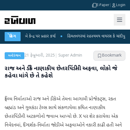
E-Paper
|
Login
એ કેન્દ્ર પર પ્રહાર કર્યા
બ્રેકિંગ
●
હિંમતનગરમાં રહસ્યમય વાયરસ કે ચાંદીપુરા? 6 બાળકોન
21 ફેબ્રુઆરી, 2025
|
Super Admin
Bookmark
મનોરંજન
રાજ અને ડીકે નાણાકીય છેતરપિંડીની અફવા, લોકો જે
કહેવા માંગે છે તે કહેશે
ફિલ્મ નિર્માતાઓ રાજ અને ડીકેએ તેમના આગામી પ્રોજેક્ટ્સ, રક્ત
બ્રહ્માંડ અને ગુલકંડા ટેલ્સ સાથે સંકળાયેલા કથિત નાણાકીય
છેતરપિંડીની અટકળોનો જવાબ આપ્યો છે. X પર શેર કરાયેલા એક
નિવેદનમાં, દિગ્દર્શક-નિર્માતા જોડીએ અફવાઓને નકારી કાઢી હતી અને