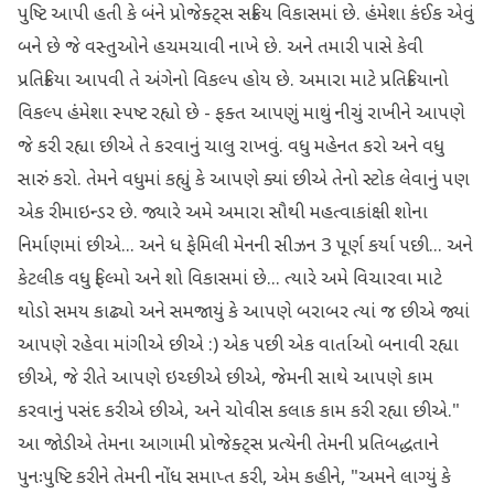
પુષ્ટિ આપી હતી કે બંને પ્રોજેક્ટ્સ સક્રિય વિકાસમાં છે. હંમેશા કંઈક એવું
બને છે જે વસ્તુઓને હચમચાવી નાખે છે. અને તમારી પાસે કેવી
પ્રતિક્રિયા આપવી તે અંગેનો વિકલ્પ હોય છે. અમારા માટે પ્રતિક્રિયાનો
વિકલ્પ હંમેશા સ્પષ્ટ રહ્યો છે - ફક્ત આપણું માથું નીચું રાખીને આપણે
જે કરી રહ્યા છીએ તે કરવાનું ચાલુ રાખવું. વધુ મહેનત કરો અને વધુ
સારું કરો. તેમને વધુમાં કહ્યું કે આપણે ક્યાં છીએ તેનો સ્ટોક લેવાનું પણ
એક રીમાઇન્ડર છે. જ્યારે અમે અમારા સૌથી મહત્વાકાંક્ષી શોના
નિર્માણમાં છીએ... અને ધ ફેમિલી મેનની સીઝન 3 પૂર્ણ કર્યા પછી... અને
કેટલીક વધુ ફિલ્મો અને શો વિકાસમાં છે... ત્યારે અમે વિચારવા માટે
થોડો સમય કાઢ્યો અને સમજાયું કે આપણે બરાબર ત્યાં જ છીએ જ્યાં
આપણે રહેવા માંગીએ છીએ :) એક પછી એક વાર્તાઓ બનાવી રહ્યા
છીએ, જે રીતે આપણે ઇચ્છીએ છીએ, જેમની સાથે આપણે કામ
કરવાનું પસંદ કરીએ છીએ, અને ચોવીસ કલાક કામ કરી રહ્યા છીએ."
આ જોડીએ તેમના આગામી પ્રોજેક્ટ્સ પ્રત્યેની તેમની પ્રતિબદ્ધતાને
પુનઃપુષ્ટિ કરીને તેમની નોંધ સમાપ્ત કરી, એમ કહીને, "અમને લાગ્યું કે