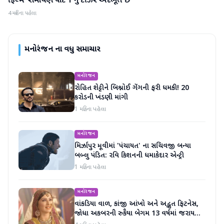
ફિલ્મ 'રામાયણ પાર્ટ 1'નું ટીઝર અદભૂત છે
4 મહિના પહેલા
મનોરંજન
ના વધુ સમાચાર
મનોરંજન
રોહિત શેટ્ટીને બિશ્નોઈ ગેંગની ફરી ધમકી! 20
કરોડની ખંડણી માંગી
1 મહિના પહેલા
મનોરંજન
મિર્ઝાપુર મૂવીમાં 'પંચાયત' ના સચિવજી બન્યા
બબ્લુ પંડિત: રવિ કિશનની ધમાકેદાર એન્ટ્રી
1 મહિના પહેલા
મનોરંજન
વાંકડિયા વાળ, કાંજી આંખો અને અદ્ભુત ફિટનેસ,
જોધા અકબરની રુકૈયા બેગમ 13 વર્ષમાં જરાય
બદલાઈ નથી