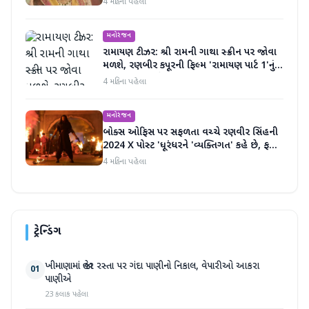
4 મહિના પહેલા
મનોરંજન
રામાયણ ટીઝર: શ્રી રામની ગાથા સ્ક્રીન પર જોવા
મળશે, રણબીર કપૂરની ફિલ્મ 'રામાયણ પાર્ટ 1'નું
ટીઝર અદભૂત છે
4 મહિના પહેલા
મનોરંજન
બોક્સ ઓફિસ પર સફળતા વચ્ચે રણવીર સિંહની
2024 X પોસ્ટ 'ધૂરંધરને 'વ્યક્તિગત' કહે છે, ફરી
એકવાર ચર્ચામાં
4 મહિના પહેલા
ટ્રેન્ડિંગ
ખીમાણામાં જાહેર રસ્તા પર ગંદા પાણીનો નિકાલ, વેપારીઓ આકરા
01
પાણીએ
23 કલાક પહેલા