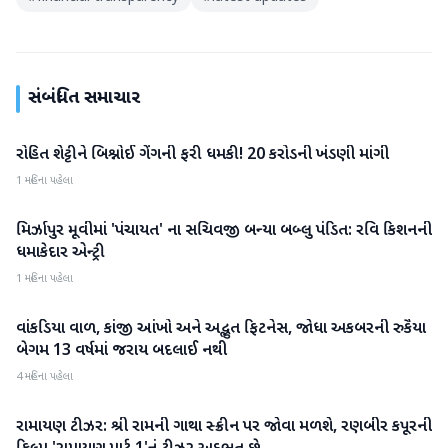
સંબંધિત સમાચાર
રોહિત શેટ્ટીને બિશ્નોઈ ગેંગની ફરી ધમકી! 20 કરોડની ખંડણી માંગી
મનોરંજન
1 મહિના પહેલા
મિર્ઝાપુર મૂવીમાં 'પંચાયત' ના સચિવજી બન્યા બબ્લુ પંડિત: રવિ કિશનની
મનોરંજન
ધમાકેદાર એન્ટ્રી
1 મહિના પહેલા
વાંકડિયા વાળ, કાંજી આંખો અને અદ્ભુત ફિટનેસ, જોધા અકબરની રુકૈયા
મનોરંજન
બેગમ 13 વર્ષમાં જરાય બદલાઈ નથી
4 મહિના પહેલા
રામાયણ ટીઝર: શ્રી રામની ગાથા સ્ક્રીન પર જોવા મળશે, રણબીર કપૂરની
મનોરંજન