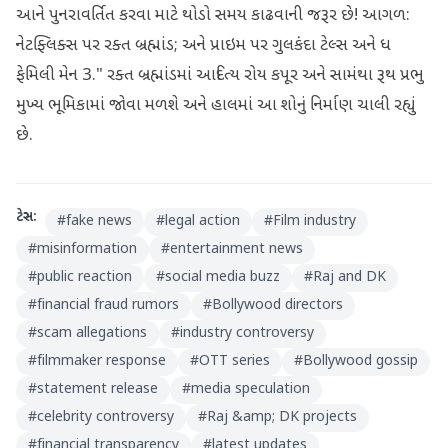
આને પુનરાવર્તિત કરવા માટે થોડો સમય કાઢવાની જરૂર છે! આગળ:
નેટફ્લિક્સ પર રક્ત બ્રહ્માંડ; અને પ્રાઇમ પર ગુલકંદા ટેલ્સ અને ધ
ફેમિલી મેન 3." રક્ત બ્રહ્માંડમાં આદિત્ય રોય કપૂર અને સામંથા રૂથ પ્રભુ
મુખ્ય ભૂમિકામાં જોવા મળશે અને હાલમાં આ શોનું નિર્માણ ચાલી રહ્યું
છે.
ટેગ્સ:
#
fake news
#
legal action
#
Film industry
#
misinformation
#
entertainment news
#
public reaction
#
social media buzz
#
Raj and DK
#
financial fraud rumors
#
Bollywood directors
#
scam allegations
#
industry controversy
#
filmmaker response
#
OTT series
#
Bollywood gossip
#
statement release
#
media speculation
#
celebrity controversy
#
Raj &amp; DK projects
#
financial transparency
#
latest updates