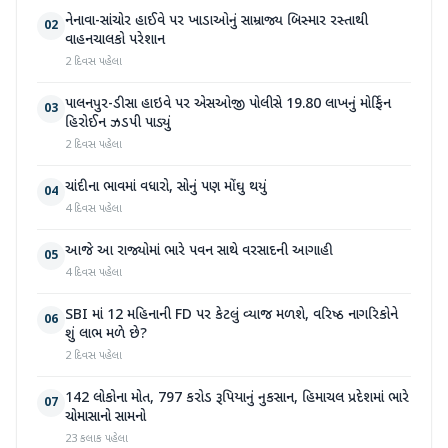
નેનાવા-સાંચોર હાઈવે પર ખાડાઓનું સામ્રાજ્ય બિસ્માર રસ્તાથી
02
વાહનચાલકો પરેશાન
2 દિવસ પહેલા
પાલનપુર-ડીસા હાઇવે પર એસઓજી પોલીસે 19.80 લાખનું મોર્ફિન
03
હિરોઈન ઝડપી પાડ્યું
2 દિવસ પહેલા
ચાંદીના ભાવમાં વધારો, સોનું પણ મોંઘુ થયું
04
4 દિવસ પહેલા
આજે આ રાજ્યોમાં ભારે પવન સાથે વરસાદની આગાહી
05
4 દિવસ પહેલા
SBI માં 12 મહિનાની FD પર કેટલું વ્યાજ મળશે, વરિષ્ઠ નાગરિકોને
06
શું લાભ મળે છે?
2 દિવસ પહેલા
142 લોકોના મોત, 797 કરોડ રૂપિયાનું નુકસાન, હિમાચલ પ્રદેશમાં ભારે
07
ચોમાસાનો સામનો
23 કલાક પહેલા