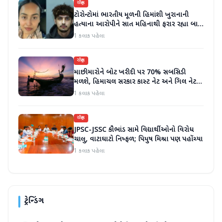
રાષ્ટ્રીય
ટોરોન્ટોમાં ભારતીય મૂળની હિમાંશી ખુરાનાની
હત્યાના આરોપીને સાત મહિનાથી ફરાર રહ્યા બાદ
ધરપકડ કરવામાં આવી
1 કલાક પહેલા
રાષ્ટ્રીય
માછીમારોને બોટ ખરીદી પર 70% સબસિડી
મળશે, હિમાચલ સરકાર કાસ્ટ નેટ અને ગિલ નેટ
પર 90% સબસિડી આપશે
1 કલાક પહેલા
રાષ્ટ્રીય
JPSC-JSSC કૌભાંડ સામે વિદ્યાર્થીઓનો વિરોધ
ચાલુ, વાટાઘાટો નિષ્ફળ; પિયુષ મિશ્રા પણ પહોંચ્યા
1 કલાક પહેલા
ટ્રેન્ડિંગ