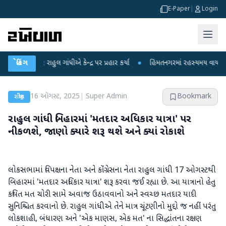
E-Paper
|
Login
ર રાહુલ ગાંધીએ કેન્દ્ર પર પ્રહાર કર્યા
બ્રેકિંગ
●
હિંમતનગરમાં રહસ્યમય વાયરસ કે ચાંદીપુ
16 ઑગસ્ટ, 2025
|
Super Admin
Bookmark
રાષ્ટ્રીય
રાહુલ ગાંધી બિહારમાં 'મતદાર અધિકાર યાત્રા' પર
નીકળશે, જાણો ક્યારે શરૂ થશે અને ક્યાં રોકાશે
લોકસભામાં વિપક્ષના નેતા અને કોંગ્રેસના નેતા રાહુલ ગાંધી 17 ઓગસ્ટથી
બિહારમાં 'મતદાર અધિકાર યાત્રા' શરૂ કરવા જઈ રહ્યા છે. આ યાત્રાનો હેતુ
કથિત મત ચોરી સામે અવાજ ઉઠાવવાનો અને સ્વચ્છ મતદાર યાદી
સુનિશ્ચિત કરવાનો છે. રાહુલ ગાંધીએ તેને માત્ર ચૂંટણીનો મુદ્દો જ નહીં પરંતુ
લોકશાહી, બંધારણ અને 'એક માણસ, એક મત' ના સિદ્ધાંતના રક્ષણ