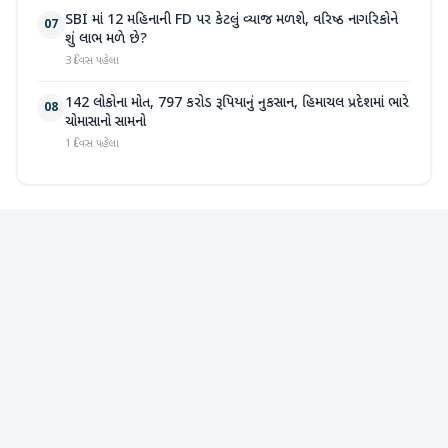
SBI માં 12 મહિનાની FD પર કેટલું વ્યાજ મળશે, વરિષ્ઠ નાગરિકોને
07
શું લાભ મળે છે?
3 દિવસ પહેલા
142 લોકોના મોત, 797 કરોડ રૂપિયાનું નુકસાન, હિમાચલ પ્રદેશમાં ભારે
08
ચોમાસાનો સામનો
1 દિવસ પહેલા