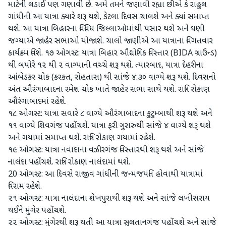
માટેની લડાઈ પણ ગણાવી છે. અમે તમને જણાવી રહ્યા છીએ કે રાહુલ
ગાંધીની આ યાત્રા ક્યારે શરૂ થશે, કેટલા દિવસ ચાલશે અને ક્યાં સમાપ્ત
થશે. આ યાત્રા બિહારના વિવિધ જિલ્લાઓમાંથી પસાર થશે અને ઘણી
જગ્યાએ જાહેર સભાઓ યોજાશે. ચાલો જાણીએ આ યાત્રાના વિગતવાર
કાર્યક્રમ વિશે. ૧૭ ઓગસ્ટ: યાત્રા બિહાર ઔદ્યોગિક વિસ્તાર (BIDA ગ્રાઉન્ડ)
થી બપોરે ૧૨ થી ૨ વાગ્યાની વચ્ચે શરૂ થશે. ત્યારબાદ, યાત્રા દેહરીના
આંબેડકર ચોક (કરકત, રોહતાસ) થી સાંજે ૪:૩૦ વાગ્યે શરૂ થશે. દિવસનો
અંત ઔરંગાબાદના રમેશ ચોક ખાતે જાહેર સભા સાથે થશે. રાત્રિ રોકાણ
ઔરંગાબાદમાં રહેશે.
૧૮ ઓગસ્ટ: યાત્રા સવારે ૮ વાગ્યે ઔરંગાબાદના કુટુમ્બાથી શરૂ થશે અને
૧૧ વાગ્યે શિવગંજ પહોંચશે. યાત્રા ફરી ગુરારુથી સાંજે ૪ વાગ્યે શરૂ થશે
અને ગયામાં સમાપ્ત થશે. રાત્રિ રોકાણ ગયામાં રહેશે.
૧૯ ઓગસ્ટ: યાત્રા નવાદાના વઝીરગંજ વિસ્તારથી શરૂ થશે અને સાંજે
નાલંદા પહોંચશે. રાત્રિ રોકાણ નાલંદામાં થશે.
20 ઓગસ્ટ: આ દિવસે રાજીવ ગાંધીની જન્મજયંતિ હોવાથી યાત્રામાં
વિરામ રહેશે.
૨૧ ઓગસ્ટ: યાત્રા નાલંદાના શેખપુરાથી શરૂ થશે અને સાંજે લખીસરાય
થઈને મુંગેર પહોંચશે.
૨૨ ઓગસ્ટ: મુંગેરથી શરૂ થતી આ યાત્રા સુલતાનગંજ પહોંચશે અને સાંજે