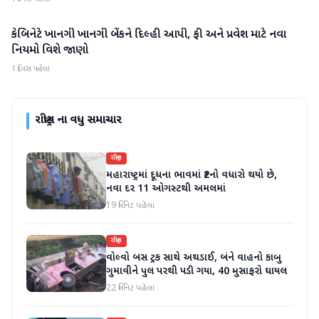
કેબિનેટે ખાનગી ખાનગી બેંકને દિલ્હી આપી, ફી અને પ્રવેશ માટે નવા
રાષ્ટ્રીય
નિયમો વિશે જાણો
1 દિવસ પહેલા
રાષ્ટ્રીય
ના વધુ સમાચાર
રાષ્ટ્રીય
મહારાષ્ટ્રમાં દૂધના ભાવમાં ₹2નો વધારો થયો છે,
નવા દર 11 ઓગસ્ટથી અમલમાં
19 મિનિટ પહેલા
રાષ્ટ્રીય
વોલ્વો બસ ટ્રક સાથે અથડાઈ, બંને વાહનો કાબુ
ગુમાવીને પુલ પરથી પડી ગયા, 40 મુસાફરો ઘાયલ
22 મિનિટ પહેલા