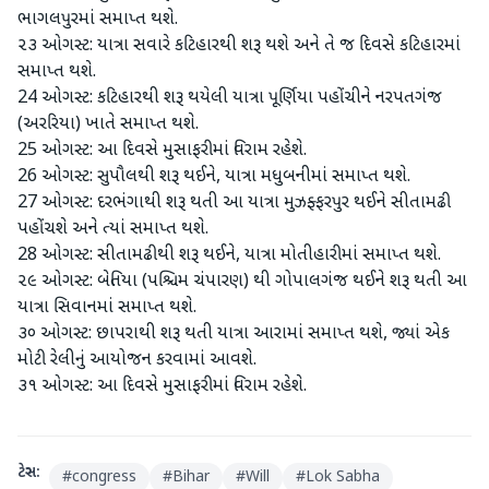
ભાગલપુરમાં સમાપ્ત થશે.
૨૩ ઓગસ્ટ: યાત્રા સવારે કટિહારથી શરૂ થશે અને તે જ દિવસે કટિહારમાં
સમાપ્ત થશે.
24 ઓગસ્ટ: કટિહારથી શરૂ થયેલી યાત્રા પૂર્ણિયા પહોંચીને નરપતગંજ
(અરરિયા) ખાતે સમાપ્ત થશે.
25 ઓગસ્ટ: આ દિવસે મુસાફરીમાં વિરામ રહેશે.
26 ઓગસ્ટ: સુપૌલથી શરૂ થઈને, યાત્રા મધુબનીમાં સમાપ્ત થશે.
27 ઓગસ્ટ: દરભંગાથી શરૂ થતી આ યાત્રા મુઝફ્ફરપુર થઈને સીતામઢી
પહોંચશે અને ત્યાં સમાપ્ત થશે.
28 ઓગસ્ટ: સીતામઢીથી શરૂ થઈને, યાત્રા મોતીહારીમાં સમાપ્ત થશે.
૨૯ ઓગસ્ટ: બેતિયા (પશ્ચિમ ચંપારણ) થી ગોપાલગંજ થઈને શરૂ થતી આ
યાત્રા સિવાનમાં સમાપ્ત થશે.
૩૦ ઓગસ્ટ: છાપરાથી શરૂ થતી યાત્રા આરામાં સમાપ્ત થશે, જ્યાં એક
મોટી રેલીનું આયોજન કરવામાં આવશે.
૩૧ ઓગસ્ટ: આ દિવસે મુસાફરીમાં વિરામ રહેશે.
ટેગ્સ:
#
congress
#
Bihar
#
Will
#
Lok Sabha