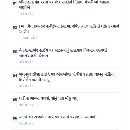
ખીમાણામાં જાહેર રસ્તા પર ગંદા પાણીનો નિકાલ, વેપારીઓ આકરા
01
પાણીએ
1 દિવસ પહેલા
IAF વિંગ કમાન્ડર હનીટ્રેપમાં ફસાયા, સંવેદનશીલ માહિતી લીક કરવાનો
02
આરોપ
19 કલાક પહેલા
નેનાવા-સાંચોર હાઈવે પર ખાડાઓનું સામ્રાજ્ય બિસ્માર રસ્તાથી
03
વાહનચાલકો પરેશાન
3 દિવસ પહેલા
પાલનપુર-ડીસા હાઇવે પર એસઓજી પોલીસે 19.80 લાખનું મોર્ફિન
04
હિરોઈન ઝડપી પાડ્યું
3 દિવસ પહેલા
ચાંદીના ભાવમાં વધારો, સોનું પણ મોંઘુ થયું
05
4 દિવસ પહેલા
આજે આ રાજ્યોમાં ભારે પવન સાથે વરસાદની આગાહી
06
5 દિવસ પહેલા