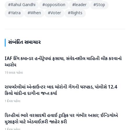
#
Rahul Gandhi
#
opposition
#
leader
#
Stop
#
Yatra
#
When
#
Voter
#
Rights
સંબંધિત સમાચાર
IAF વિંગ કમાન્ડર હનીટ્રેપમાં ફસાયા, સંવેદનશીલ માહિતી લીક કરવાનો
રાષ્ટ્રીય
આરોપ
19 કલાક પહેલા
રાયબરેલીમાં એન્કાઉન્ટર બાદ ચોરોની ગેંગની ધરપકડ, પોલીસે 12.4
રાષ્ટ્રીય
કિલો ચાંદીના દાગીના જપ્ત કર્યા
1 દિવસ પહેલા
દિલ્હીમાં ભારે વરસાદથી હવાઈ ટ્રાફિક પર ગંભીર અસર; ઈન્ડિગોએ
રાષ્ટ્રીય
મુસાફરો માટે એડવાઈઝરી જાહેર કરી
1 દિવસ પહેલા