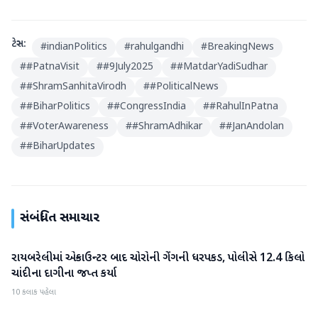
ટેગ્સ:
#
indianPolitics
#
rahulgandhi
#
BreakingNews
#
#PatnaVisit
#
#9July2025
#
#MatdarYadiSudhar
#
#ShramSanhitaVirodh
#
#PoliticalNews
#
#BiharPolitics
#
#CongressIndia
#
#RahulInPatna
#
#VoterAwareness
#
#ShramAdhikar
#
#JanAndolan
#
#BiharUpdates
સંબંધિત સમાચાર
રાયબરેલીમાં એન્કાઉન્ટર બાદ ચોરોની ગેંગની ધરપકડ, પોલીસે 12.4 કિલો
રાષ્ટ્રીય
ચાંદીના દાગીના જપ્ત કર્યા
10 કલાક પહેલા