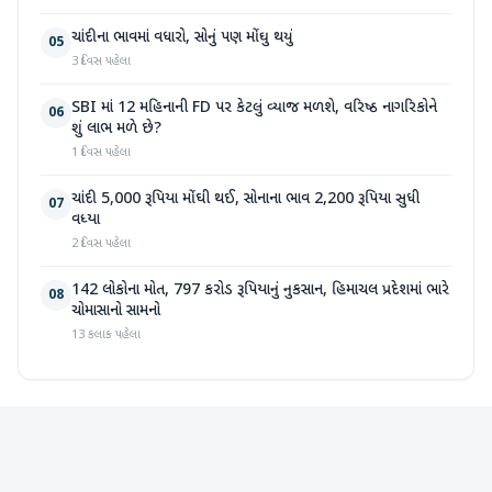
ચાંદીના ભાવમાં વધારો, સોનું પણ મોંઘુ થયું
05
3 દિવસ પહેલા
SBI માં 12 મહિનાની FD પર કેટલું વ્યાજ મળશે, વરિષ્ઠ નાગરિકોને
06
શું લાભ મળે છે?
1 દિવસ પહેલા
ચાંદી 5,000 રૂપિયા મોંઘી થઈ, સોનાના ભાવ 2,200 રૂપિયા સુધી
07
વધ્યા
2 દિવસ પહેલા
142 લોકોના મોત, 797 કરોડ રૂપિયાનું નુકસાન, હિમાચલ પ્રદેશમાં ભારે
08
ચોમાસાનો સામનો
13 કલાક પહેલા