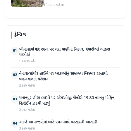
13 કલાક પહેલા
ટ્રેન્ડિંગ
ખીમાણામાં જાહેર રસ્તા પર ગંદા પાણીનો નિકાલ, વેપારીઓ આકરા
01
પાણીએ
13 કલાક પહેલા
નેનાવા-સાંચોર હાઈવે પર ખાડાઓનું સામ્રાજ્ય બિસ્માર રસ્તાથી
02
વાહનચાલકો પરેશાન
2 દિવસ પહેલા
પાલનપુર-ડીસા હાઇવે પર એસઓજી પોલીસે 19.80 લાખનું મોર્ફિન
03
હિરોઈન ઝડપી પાડ્યું
2 દિવસ પહેલા
આજે આ રાજ્યોમાં ભારે પવન સાથે વરસાદની આગાહી
04
3 દિવસ પહેલા