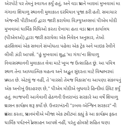
એરપોર્ટ પર તેમનું સ્વાગત કર્યું હતું, અને વડા પ્રધાને બાદમાં મુખવામાં મા
ગંગાના શિયાળુ સ્થાનની મુલાકાત દરમિયાન પૂજા કરી હતી. સમાચાર
એજન્સી પીટીઆઈ દ્વારા જારી કરાયેલા વિઝ્યુઅલ્સમાં પીએમ મોદી
મુખવામાં ધાર્મિક વિધિઓ કરતા દેખાયા હતા વડા પ્રધાન કાર્યાલય
(પીએમઓ) દ્વારા જારી કરાયેલા એક નિવેદન અનુસાર, તેઓ
હરસિલમાં એક સભાને સંબોધતા પહેલા એક ટ્રેક અને બાઇક રેલીને
લીલી ઝંડી આપશે. "હું મુખવામાં શુદ્ધ 'મા ગંગા'ના શિયાળુ
નિવાસસ્થાનની મુલાકાત લેવા માટે ખૂબ જ ઉત્સાહિત છું. આ પવિત્ર
સ્થળ તેના આધ્યાત્મિક મહત્વ અને અદ્ભુત સુંદરતા માટે વિશ્વભરમાં
પ્રખ્યાત છે. એટલું જ નહીં, તે 'વારસો તેમજ વિકાસ'ના આપણા સંકલ્પનું
એક અનોખું ઉદાહરણ છે," પીએમ મોદીએ બુધવારે હિન્દીમાં ટ્વિટ કર્યું
હતું. ભાજપની આગેવાની હેઠળની ઉત્તરાખંડ સરકારે આ વર્ષે શિયાળુ
પ્રવાસન કાર્યક્રમ શરૂ કર્યો છે. ઉત્તરાખંડની "ડબલ-એન્જિન સરકાર" ની
પ્રશંસા કરતા, પ્રધાનમંત્રીએ બીજા એક ટ્વીટમાં કહ્યું કે આ કાર્યક્રમ ફક્ત
ધાર્મિક પર્યટનને પ્રોત્સાહન આપશે નહીં, પરંતુ હોમસ્ટે સહિત ઘણા