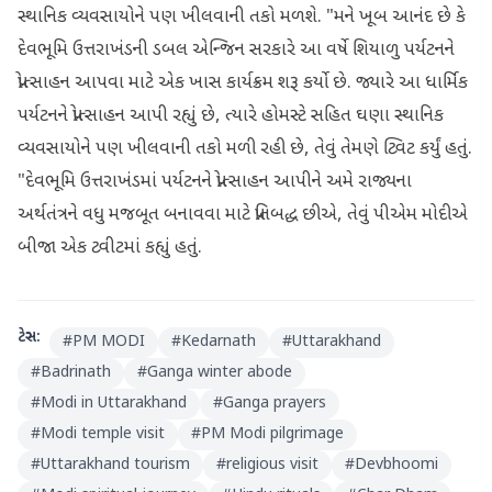
સ્થાનિક વ્યવસાયોને પણ ખીલવાની તકો મળશે. "મને ખૂબ આનંદ છે કે
દેવભૂમિ ઉત્તરાખંડની ડબલ એન્જિન સરકારે આ વર્ષે શિયાળુ પર્યટનને
પ્રોત્સાહન આપવા માટે એક ખાસ કાર્યક્રમ શરૂ કર્યો છે. જ્યારે આ ધાર્મિક
પર્યટનને પ્રોત્સાહન આપી રહ્યું છે, ત્યારે હોમસ્ટે સહિત ઘણા સ્થાનિક
વ્યવસાયોને પણ ખીલવાની તકો મળી રહી છે, તેવું તેમણે ટ્વિટ કર્યું હતું.
"દેવભૂમિ ઉત્તરાખંડમાં પર્યટનને પ્રોત્સાહન આપીને અમે રાજ્યના
અર્થતંત્રને વધુ મજબૂત બનાવવા માટે પ્રતિબદ્ધ છીએ, તેવું પીએમ મોદીએ
બીજા એક ટ્વીટમાં કહ્યું હતું.
ટેગ્સ:
#
PM MODI
#
Kedarnath
#
Uttarakhand
#
Badrinath
#
Ganga winter abode
#
Modi in Uttarakhand
#
Ganga prayers
#
Modi temple visit
#
PM Modi pilgrimage
#
Uttarakhand tourism
#
religious visit
#
Devbhoomi