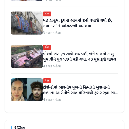
રાષ્ટ્રીય
મહારાષ્ટ્રમાં દૂધના ભાવમાં ₹2નો વધારો થયો છે,
નવા દર 11 ઓગસ્ટથી અમલમાં
3 કલાક પહેલા
રાષ્ટ્રીય
વોલ્વો બસ ટ્રક સાથે અથડાઈ, બંને વાહનો કાબુ
ગુમાવીને પુલ પરથી પડી ગયા, 40 મુસાફરો ઘાયલ
4 કલાક પહેલા
રાષ્ટ્રીય
ટોરોન્ટોમાં ભારતીય મૂળની હિમાંશી ખુરાનાની
હત્યાના આરોપીને સાત મહિનાથી ફરાર રહ્યા બાદ
ધરપકડ કરવામાં આવી
4 કલાક પહેલા