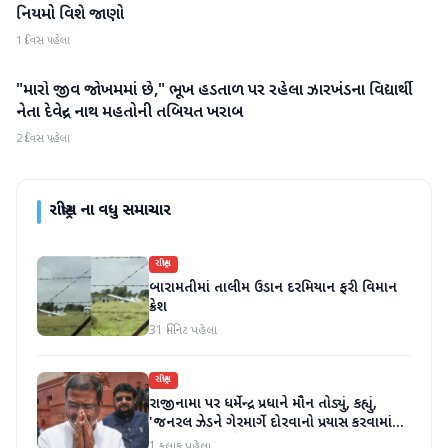
નિયમો વિશે જાણો
1 દિવસ પહેલા
"મારો જીવ જોખમમાં છે," ભૂખ હડતાળ પર રહેલા ઝારખંડના વિદ્યાર્થી
રાષ્ટ્રીય
નેતા દેવેન્દ્ર નાથ મહતોની તબિયત ખરાબ
2 દિવસ પહેલા
રાષ્ટ્રીય
ના વધુ સમાચાર
રાષ્ટ્રીય
બારામતીમાં તાલીમ ઉડાન દરમિયાન ફરી વિમાન
ક્રેશ
31 મિનિટ પહેલા
રાષ્ટ્રીય
રાજીનામા પર ધર્મેન્દ્ર પ્રધાને મૌન તોડ્યું, કહ્યું,
'જનરલ ઝેડને ગેરમાર્ગે દોરવાનો પ્રયાસ કરવામાં
આવ્યો, મારા માટે પદ મહત્વનું નથી'
1 કલાક પહેલા