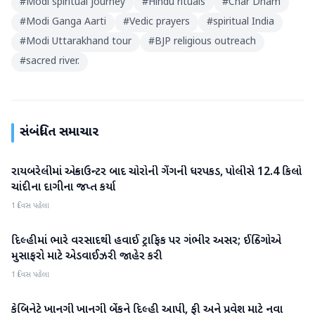
#
Modi spiritual journey
#
Hindu rituals
#
Char Dham
#
Modi Ganga Aarti
#
Vedic prayers
#
spiritual India
#
Modi Uttarakhand tour
#
BJP religious outreach
#
sacred river.
સંબંધિત સમાચાર
રાયબરેલીમાં એન્કાઉન્ટર બાદ ચોરોની ગેંગની ધરપકડ, પોલીસે 12.4 કિલો
રાષ્ટ્રીય
ચાંદીના દાગીના જપ્ત કર્યા
1 દિવસ પહેલા
દિલ્હીમાં ભારે વરસાદથી હવાઈ ટ્રાફિક પર ગંભીર અસર; ઈન્ડિગોએ
રાષ્ટ્રીય
મુસાફરો માટે એડવાઈઝરી જાહેર કરી
1 દિવસ પહેલા
કેબિનેટે ખાનગી ખાનગી બેંકને દિલ્હી આપી, ફી અને પ્રવેશ માટે નવા
રાષ્ટ્રીય