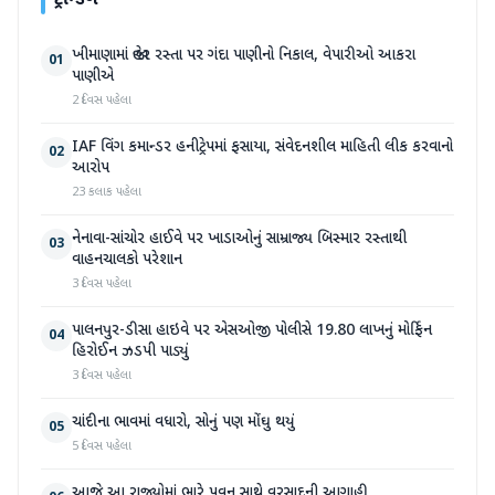
ટ્રેન્ડિંગ
ખીમાણામાં જાહેર રસ્તા પર ગંદા પાણીનો નિકાલ, વેપારીઓ આકરા
01
પાણીએ
2 દિવસ પહેલા
IAF વિંગ કમાન્ડર હનીટ્રેપમાં ફસાયા, સંવેદનશીલ માહિતી લીક કરવાનો
02
આરોપ
23 કલાક પહેલા
નેનાવા-સાંચોર હાઈવે પર ખાડાઓનું સામ્રાજ્ય બિસ્માર રસ્તાથી
03
વાહનચાલકો પરેશાન
3 દિવસ પહેલા
પાલનપુર-ડીસા હાઇવે પર એસઓજી પોલીસે 19.80 લાખનું મોર્ફિન
04
હિરોઈન ઝડપી પાડ્યું
3 દિવસ પહેલા
ચાંદીના ભાવમાં વધારો, સોનું પણ મોંઘુ થયું
05
5 દિવસ પહેલા
આજે આ રાજ્યોમાં ભારે પવન સાથે વરસાદની આગાહી