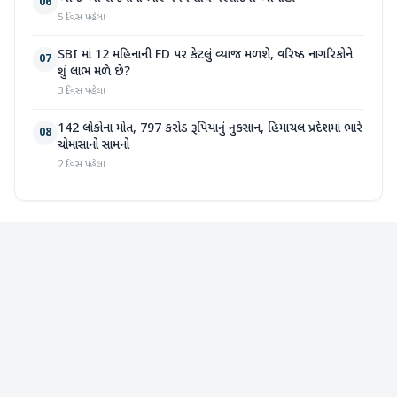
06
5 દિવસ પહેલા
SBI માં 12 મહિનાની FD પર કેટલું વ્યાજ મળશે, વરિષ્ઠ નાગરિકોને
07
શું લાભ મળે છે?
3 દિવસ પહેલા
142 લોકોના મોત, 797 કરોડ રૂપિયાનું નુકસાન, હિમાચલ પ્રદેશમાં ભારે
08
ચોમાસાનો સામનો
2 દિવસ પહેલા