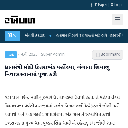
E-Paper
|
Login
બાળકોના મોતથી ફફડાટ
બ્રેકિંગ
●
હવામાન વિભાગે 18 રાજ્યો માટે ભારે વરસાદની ચેતવણી જારી
7 માર્ચ, 2025
|
Super Admin
Bookmark
રાષ્ટ્રીય
પ્રધાનમંત્રી મોદી ઉત્તરાખંડ પહોંચ્યા, ગંગાના શિયાળુ
નિવાસસ્થાનમાં પૂજા કરી
વડા પ્રધાન નરેન્દ્ર મોદી ગુરુવારે ઉત્તરાખંડમાં ઉતર્યા હતા, તે પહેલાં તેઓ
હિમાલયના પર્વતીય રાજ્યમાં અનેક વિકાસલક્ષી પ્રોજેક્ટ્સને લીલી ઝંડી
આપશે અને એક જાહેર સમારોહમાં એક સભાને સંબોધિત કરશે.
ઉત્તરાખંડના મુખ્ય પ્રધાન પુષ્કર સિંહ ધામીએ દહેરાદૂનના જોલી ગ્રાન્ટ