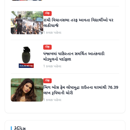
રાષ્ટ્રીય
રાંચી વિધાનસભા તરફ આવતા વિદ્યાર્થીઓ પર
લાઠીચાર્જ
1 કલાક પહેલા
રાષ્ટ્રીય
પંજાબમાં પાકિસ્તાન સમર્થિત આતંકવાદી
મોડ્યુલનો પર્દાફાશ
1 કલાક પહેલા
રાષ્ટ્રીય
બિગ બોસ ફેમ લોપામુદ્રા રાઉતના ઘરમાંથી 76.39
લાખ રૂપિયાની ચોરી
1 કલાક પહેલા
ટ્રેન્ડિંગ