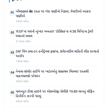
ખીમાણામાં જાહેર રસ્તા પર ગંદા પાણીનો નિકાલ, વેપારીઓ આકરા
01
પાણીએ
2 દિવસ પહેલા
‘KGF’ના યશનો ખૂંખાર અવતાર! ‘ટોક્સિક’ના 4:38 મિનિટના ટ્રેલરે
02
મચાવ્યો ધમાલ
21 કલાક પહેલા
IAF વિંગ કમાન્ડર હનીટ્રેપમાં ફસાયા, સંવેદનશીલ માહિતી લીક કરવાનો
03
આરોપ
1 દિવસ પહેલા
નેનાવા-સાંચોર હાઈવે પર ખાડાઓનું સામ્રાજ્ય બિસ્માર રસ્તાથી
04
વાહનચાલકો પરેશાન
4 દિવસ પહેલા
પાલનપુર-ડીસા હાઇવે પર એસઓજી પોલીસે 19.80 લાખનું મોર્ફિન
05
હિરોઈન ઝડપી પાડ્યું
4 દિવસ પહેલા