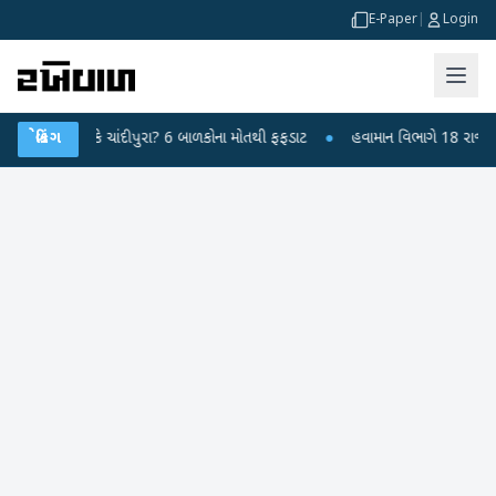
E-Paper
|
Login
રસ કે ચાંદીપુરા? 6 બાળકોના મોતથી ફફડાટ
બ્રેકિંગ
●
હવામાન વિભાગે 18 રાજ્યો માટે ભારે