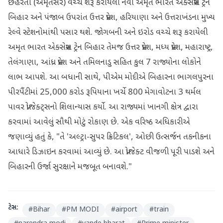
છેહરતા (અમૃતસર) વચ્ચે શરૂ કરાયેલી નવી અમૃત ભારત એક્સપ્રેસ ટ્રેન
બિહાર અને પંજાબ ઉપરાંત ઉત્તર પ્રદેશ, હરિયાણા અને ઉત્તરાખંડના મુખ્ય
રેલ્વે સ્ટેશનોમાંથી પસાર થશે. જોગબની અને ઇરોડ વચ્ચે શરૂ કરાયેલી
અમૃત ભારત એક્સપ્રેસ ટ્રેન બિહાર તેમજ ઉત્તર પ્રદેશ, મધ્ય પ્રદેશ, મહારાષ્ટ્ર,
તેલંગાણા, આંધ્ર પ્રદેશ અને તમિલનાડુ સહિત કુલ 7 રાજ્યોના લોકોને
લાભ આપશે. આ બધાની સાથે, પીએમ મોદીએ બિહારના ભાગલપુરના
પીરપૈંટીમાં 25,000 કરોડ રૂપિયાના ખર્ચે 800 મેગાવોટના 3 થર્મલ
પાવર પ્રોજેક્ટ્સનો શિલાન્યાસ કર્યો. આ રાજ્યમાં ખાનગી ક્ષેત્ર દ્વારા
કરવામાં આવેલું સૌથી મોટું રોકાણ છે. એક વરિષ્ઠ અધિકારીએ
જણાવ્યું હતું કે, "તે 'અલ્ટ્રા-સુપર ક્રિટિકલ', ઓછી ઉત્સર્જન તકનીકના
આધારે ડિઝાઇન કરવામાં આવ્યું છે. આ પ્રોજેક્ટ વીજળી પૂરી પાડશે અને
બિહારની ઉર્જા સુરક્ષાને મજબૂત બનાવશે."
ટેગ્સ:
#
Bihar
#
PM MODI
#
airport
#
train