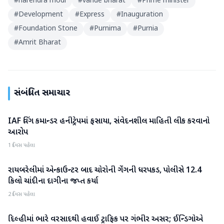
#
narendra modi
#
vande bharat
#
Prime minister
#
Development
#
Express
#
Inauguration
#
Foundation Stone
#
Purnima
#
Purnia
#
Amrit Bharat
સંબંધિત સમાચાર
IAF વિંગ કમાન્ડર હનીટ્રેપમાં ફસાયા, સંવેદનશીલ માહિતી લીક કરવાનો
રાષ્ટ્રીય
આરોપ
1 દિવસ પહેલા
રાયબરેલીમાં એન્કાઉન્ટર બાદ ચોરોની ગેંગની ધરપકડ, પોલીસે 12.4
રાષ્ટ્રીય
કિલો ચાંદીના દાગીના જપ્ત કર્યા
2 દિવસ પહેલા
દિલ્હીમાં ભારે વરસાદથી હવાઈ ટ્રાફિક પર ગંભીર અસર; ઈન્ડિગોએ
રાષ્ટ્રીય