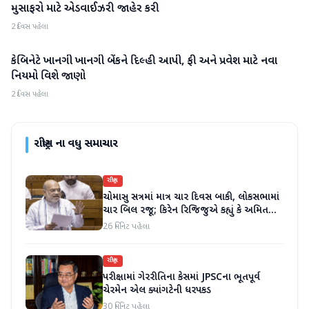
મુસાફરો માટે એડવાઈઝરી જાહેર કરી
2 દિવસ પહેલા
કેબિનેટે ખાનગી ખાનગી બેંકને દિલ્હી આપી, ફી અને પ્રવેશ માટે નવા
રાષ્ટ્રીય
નિયમો વિશે જાણો
2 દિવસ પહેલા
રાષ્ટ્રીય
ના વધુ સમાચાર
રાષ્ટ્રીય
ચોમાસુ સત્રમાં માત્ર ચાર દિવસ બાકી, લોકસભામાં
ચાર બિલ રજૂ; કિરેન રિજિજુએ કહ્યું કે અમિત
શાહ ચર્ચા પછી જવાબ આપશે
26 મિનિટ પહેલા
રાષ્ટ્રીય
પરીક્ષામાં ગેરરીતિના કેસમાં JPSCના ભૂતપૂર્વ
ચેરમેન એલ ક્યાંગટેની ધરપકડ
30 મિનિટ પહેલા