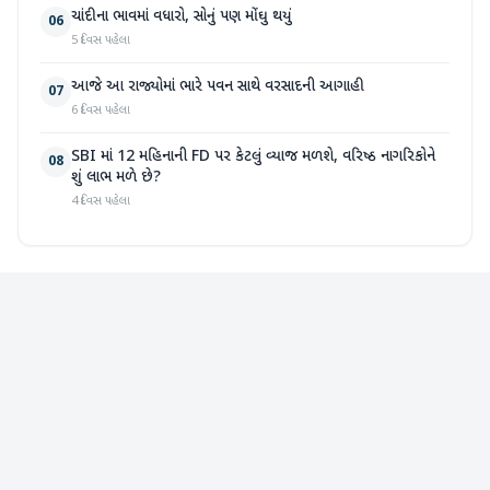
ચાંદીના ભાવમાં વધારો, સોનું પણ મોંઘુ થયું
06
5 દિવસ પહેલા
આજે આ રાજ્યોમાં ભારે પવન સાથે વરસાદની આગાહી
07
6 દિવસ પહેલા
SBI માં 12 મહિનાની FD પર કેટલું વ્યાજ મળશે, વરિષ્ઠ નાગરિકોને
08
શું લાભ મળે છે?
4 દિવસ પહેલા