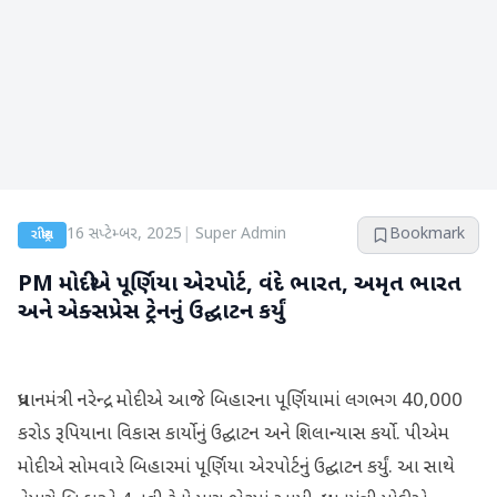
16 સપ્ટેમ્બર, 2025
|
Super Admin
Bookmark
રાષ્ટ્રીય
PM મોદીએ પૂર્ણિયા એરપોર્ટ, વંદે ભારત, અમૃત ભારત
અને એક્સપ્રેસ ટ્રેનનું ઉદ્ઘાટન કર્યું
પ્રધાનમંત્રી નરેન્દ્ર મોદીએ આજે બિહારના પૂર્ણિયામાં લગભગ 40,000
કરોડ રૂપિયાના વિકાસ કાર્યોનું ઉદ્ઘાટન અને શિલાન્યાસ કર્યો. પીએમ
મોદીએ સોમવારે બિહારમાં પૂર્ણિયા એરપોર્ટનું ઉદ્ઘાટન કર્યું. આ સાથે