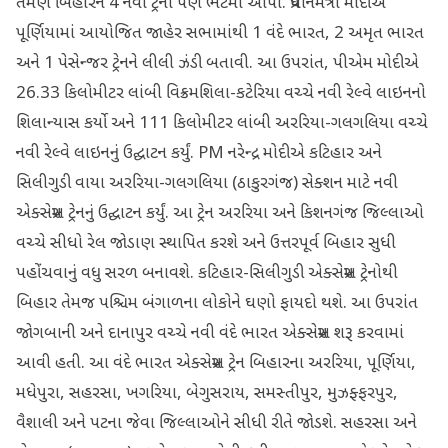
તેમણે બિહારને 4 નવી ટ્રેનો પણ ભેટમાં આપી. પ્રધાનમંત્રી મોદીએ
પૂર્ણિયામાં આયોજિત જાહેર સભામાંથી 1 વંદે ભારત, 2 અમૃત ભારત
અને 1 પેસેન્જર ટ્રેનને લીલી ઝંડી બતાવી. આ ઉપરાંત, પીએમ મોદીએ
26.33 કિલોમીટર લાંબી વિક્રમશિલા-કટેરિયા વચ્ચે નવી રેલ્વે લાઇનનો
શિલાન્યાસ કર્યો અને 111 કિલોમીટર લાંબી અરરિયા-ગલગલિયા વચ્ચે
નવી રેલ્વે લાઇનનું ઉદ્ઘાટન કર્યું. PM નરેન્દ્ર મોદીએ કટિહાર અને
સિલીગુડી વાયા અરરિયા-ગલગલિયા (ઠાકુરગંજ) સેક્શન માટે નવી
એક્સપ્રેસ ટ્રેનનું ઉદ્ઘાટન કર્યું. આ ટ્રેન અરરિયા અને કિશનગંજ જિલ્લાઓ
વચ્ચે સીધો રેલ જોડાણ સ્થાપિત કરશે અને ઉત્તરપૂર્વ બિહાર સુધી
પહોંચવાનું વધુ સરળ બનાવશે. કટિહાર-સિલીગુડી એક્સપ્રેસ ટ્રેનોથી
બિહાર તેમજ પશ્ચિમ બંગાળના લોકોને ઘણો ફાયદો થશે. આ ઉપરાંત
જોગબાની અને દાનાપુર વચ્ચે નવી વંદે ભારત એક્સપ્રેસ શરૂ કરવામાં
આવી હતી. આ વંદે ભારત એક્સપ્રેસ ટ્રેન બિહારના અરરિયા, પૂર્ણિયા,
મધેપુરા, સહરસા, ખગરિયા, બેગુસરાય, સમસ્તીપુર, મુઝફ્ફરપુર,
વૈશાલી અને પટના જેવા જિલ્લાઓને સીધી રીતે જોડશે. સહરસા અને