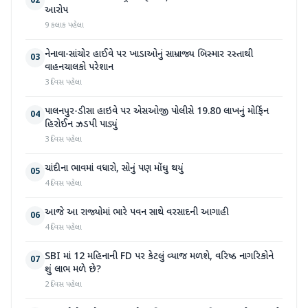
02
આરોપ
9 કલાક પહેલા
નેનાવા-સાંચોર હાઈવે પર ખાડાઓનું સામ્રાજ્ય બિસ્માર રસ્તાથી
03
વાહનચાલકો પરેશાન
3 દિવસ પહેલા
પાલનપુર-ડીસા હાઇવે પર એસઓજી પોલીસે 19.80 લાખનું મોર્ફિન
04
હિરોઈન ઝડપી પાડ્યું
3 દિવસ પહેલા
ચાંદીના ભાવમાં વધારો, સોનું પણ મોંઘુ થયું
05
4 દિવસ પહેલા
આજે આ રાજ્યોમાં ભારે પવન સાથે વરસાદની આગાહી
06
4 દિવસ પહેલા
SBI માં 12 મહિનાની FD પર કેટલું વ્યાજ મળશે, વરિષ્ઠ નાગરિકોને
07
શું લાભ મળે છે?
2 દિવસ પહેલા