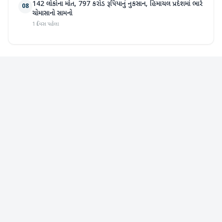
142 લોકોના મોત, 797 કરોડ રૂપિયાનું નુકસાન, હિમાચલ પ્રદેશમાં ભારે
08
ચોમાસાનો સામનો
1 દિવસ પહેલા