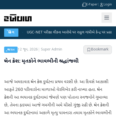
E-Paper
|
Login
 પ્લાન
બ્રેકિંગ
●
UGC-NET પરીક્ષા લીકના આરોપો પર રાહુલ ગાંધીએ કેન્દ્ર પર પ્રહાર કર્યા
●
12 જૂન, 2026
|
Super Admin
Bookmark
ગુજરાત
પ્લેન ક્રેશ: મૃતકોને ભાવભીની શ્રદ્ધાંજલી
આજે અમદાવાદ પ્લેન ક્રેશ દુર્ઘટના પ્રથમ વરસી છે. આ દિવસે આકાશી
આફતે 260 પરિવારોના માળાઓ વેરવિખેર કરી નાખ્યા હતા. પ્લેન
ક્રેશની આ ભયાનક દુર્ઘટનામાં જેમણે પણ પોતાના સ્વજનોને ગુમાવ્યા
છે, તેમના હૃદયમાં આજે ગમગીની અમે ચીસો ગુંજી રહી છે. પ્લેન ક્રેશની
આ ભયાનક દુર્ઘટનામાં અકાળે મૃત્યુ પામનારા તમામ મૃતકોને ભાવભીની