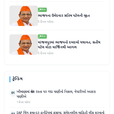
ગુજરાત
ભાજપના ઉમેદવાર સતિષ પટેલની જીત
5 દિવસ પહેલા
ગુજરાત
માંજલપુરમાં ભાજપનો દબદબો યથાવત, સતીષ
પટેલ મોટા માર્જિનથી આગળ
5 દિવસ પહેલા
ટ્રેન્ડિંગ
ખીમાણામાં જાહેર રસ્તા પર ગંદા પાણીનો નિકાલ, વેપારીઓ આકરા
01
પાણીએ
1 દિવસ પહેલા
IAF વિંગ કમાન્ડર હનીટ્રેપમાં ફસાયા, સંવેદનશીલ માહિતી લીક કરવાનો