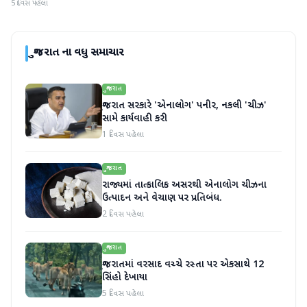
5 દિવસ પહેલા
ગુજરાત
ના વધુ સમાચાર
ગુજરાત
ગુજરાત સરકારે 'એનાલોગ' પનીર, નકલી 'ચીઝ'
સામે કાર્યવાહી કરી
1 દિવસ પહેલા
ગુજરાત
રાજ્યમાં તાત્કાલિક અસરથી એનાલોગ ચીઝના
ઉત્પાદન અને વેચાણ પર પ્રતિબંધ.
2 દિવસ પહેલા
ગુજરાત
ગુજરાતમાં વરસાદ વચ્ચે રસ્તા પર એકસાથે 12
સિંહો દેખાયા
5 દિવસ પહેલા