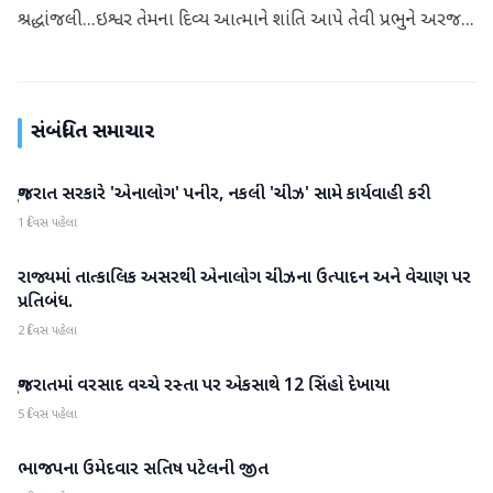
શ્રદ્ધાંજલી...ઇશ્વર તેમના દિવ્ય આત્માને શાંતિ આપે તેવી પ્રભુને અરજ...
સંબંધિત સમાચાર
ગુજરાત સરકારે 'એનાલોગ' પનીર, નકલી 'ચીઝ' સામે કાર્યવાહી કરી
ગુજરાત
1 દિવસ પહેલા
રાજ્યમાં તાત્કાલિક અસરથી એનાલોગ ચીઝના ઉત્પાદન અને વેચાણ પર
ગુજરાત
પ્રતિબંધ.
2 દિવસ પહેલા
ગુજરાતમાં વરસાદ વચ્ચે રસ્તા પર એકસાથે 12 સિંહો દેખાયા
ગુજરાત
5 દિવસ પહેલા
ભાજપના ઉમેદવાર સતિષ પટેલની જીત
ગુજરાત