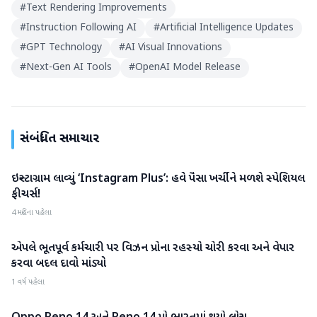
#
Text Rendering Improvements
#
Instruction Following AI
#
Artificial Intelligence Updates
#
GPT Technology
#
AI Visual Innovations
#
Next-Gen AI Tools
#
OpenAI Model Release
સંબંધિત સમાચાર
ઇન્સ્ટાગ્રામ લાવ્યું ‘Instagram Plus’: હવે પૈસા ખર્ચીને મળશે સ્પેશિયલ
ગેજેટ
ફીચર્સ!
4 મહિના પહેલા
એપલે ભૂતપૂર્વ કર્મચારી પર વિઝન પ્રોના રહસ્યો ચોરી કરવા અને વેપાર
ગેજેટ
કરવા બદલ દાવો માંડ્યો
1 વર્ષ પહેલા
ગેજેટ