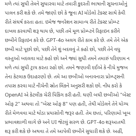
મળે ત્યાં સુધી તેમને સુધારવા માટે તમારી કુદરતી ભાષાની સૂચનાઓનું
પાલન કરી શકે છે. તમે જાણો છો કે જૂના AI મોડેલો ટેક્સ્ટ સાથે કેવી
રીતે સંઘર્ષ કરતા હતા. ઇમેજ જનરેશન સામાન્ય રીતે ટેક્સ્ટ પ્રોમ્પ્ટ
દાખલ કરવાથી શરૂ થાય છે, પછી તમે મૂળ પ્રોમ્પ્ટને રિફાઇન કરીને
છબીને રિફાઇન કરે છે. GPT-4o અલગ રીતે કામ કરે છે. તમે તેને એક
છબી માટે પૂછો છો, પછી તેને શું બદલવું તે કહો છો, પછી તેને વધુ
વસ્તુઓ બદલવા માટે કહો છો અને જ્યાં સુધી તમને તમારું પરિણામ ન
મળે ત્યાં સુધી ટ્રાય કરતા રહો છો. તમને જણાવી દઈએ કે નીચે મુજબ
તેના કેટલાક ઉદાહરણો છે. તમે આ છબીઓ બનાવનારા પ્રોમ્પ્ટ્સની
તપાસ કરવા માટે નીચેની સ્રોત લિંકને અનુસરી શકો છો. નોંધ કરો કે
OpenAI એ કેટલીક ચેરી પિકિંગ કરી હતી. ઘણી બધી છબીઓ "બેસ્ટ
ઓફ 2" અથવા તો "બેસ્ટ ઓફ 8" પણ હતી, તેથી મોડેલને તેને યોગ્ય
રીતે મેળવવા માટે થોડા પ્રયાસોની જરૂર હતી. તેમ છતાં, પરિણામો ખૂબ
પ્રભાવશાળી લાગે છે અને UI જેટલું સરળ છે. GPT-4o શરૂઆતથી
શરૂ કરી શકે છે અથવા તે તમે આપેલી છબીને સુધારી શકે છે. અહીં,