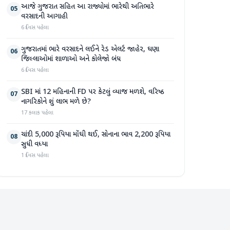
આજે ગુજરાત સહિત આ રાજ્યોમાં ભારેથી અતિભારે
05
વરસાદની આગાહી
6 દિવસ પહેલા
ગુજરાતમાં ભારે વરસાદને લઈને રેડ એલર્ટ જાહેર, ઘણા
06
જિલ્લાઓમાં શાળાઓ અને કોલેજો બંધ
6 દિવસ પહેલા
SBI માં 12 મહિનાની FD પર કેટલું વ્યાજ મળશે, વરિષ્ઠ
07
નાગરિકોને શું લાભ મળે છે?
17 કલાક પહેલા
ચાંદી 5,000 રૂપિયા મોંઘી થઈ, સોનાના ભાવ 2,200 રૂપિયા
08
સુધી વધ્યા
1 દિવસ પહેલા