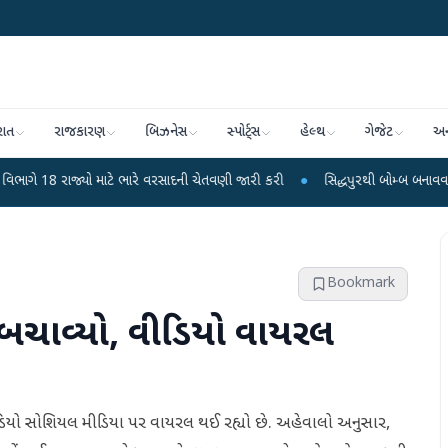
રાત
રાજકારણ
બિઝનેસ
સ્પોર્ટ્સ
હેલ્થ
ગેજેટ
અન
યો માટે ભારે વરસાદની ચેતવણી જારી કરી
●
સિદ્ધપુરથી બોમ્બ બનાવવાની સામગ્રી સાથ
Bookmark
ને બચાવ્યો, વીડિયો વાયરલ
 વીડિયો સોશિયલ મીડિયા પર વાયરલ થઈ રહ્યો છે. અહેવાલો અનુસાર,