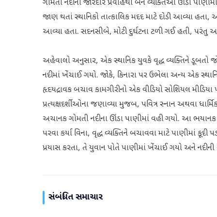
ગોમતી નદીના જોરદાર પ્રવાહથી બંને વ્યક્તિઓ ઊંડા પાણીમા
જાણ થતાં સ્થાનિકો તાત્કાલિક મદદ માટે દોડી આવ્યા હતા, અન
આવ્યા હતા. સદનસીબે, મોટી દુર્ઘટના ટળી ગઈ હતી, પરંતુ આ
અહેવાલો અનુસાર, એક સ્થાનિક યુવકે વૃદ્ધ વ્યક્તિને ડૂબતો જ
નદીમાં ખેંચાઈ ગયો. જોકે, કિનારા પર ઉભેલા અન્ય એક સ્થા
હૃદયદ્રાવક બચાવ કામગીરીનો એક વીડિયો સોશિયલ મીડિયા પ
પ્રત્યક્ષદર્શીઓના જણાવ્યા મુજબ, પવિત્ર સ્નાન અથવા ધાર્મિક
અચાનક ગોમતી નદીના ઊંડા પાણીમાં વહી ગયો. આ ભયાનક દ્ર
પરવા કર્યા વિના, વૃદ્ધ વ્યક્તિને બચાવવા માટે પાણીમાં કૂદી પ
પ્રયાસ કરતા, તે યુવાન પોતે પાણીમાં ખેંચાઈ ગયો અને નદીની
સંબંધિત સમાચાર