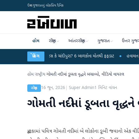
ઉત્તર ગુજરાતનું લોકપ્રિય દૈનિક
હોમ
રાષ્ટ્રીય
આંતરરાષ્ટ્રીય
ગુજરાત
ઉત્તર ગુજ
 રહસ્યમય વાયરસ કે ચાંદીપુરા? 6 બાળકોના મોતથી ફફડાટ
બ્રેકિંગ
●
હવામાન વિભાગે 18 રાજ્
હોમ
/
રાષ્ટ્રીય
/
ગોમતી નદીમાં ડૂબતા વૃદ્ધને બચાવ્યો, વીડિયો વાયરલ
16 જૂન, 2026
|
Super Admin
1
મિનિટ વાંચન
રાષ્ટ્રીય
ગોમતી નદીમાં ડૂબતા વૃદ્ધ
દ્વારકામાં પવિત્ર ગોમતી નદીમાં બે લોકોના ડૂબી જવાનો એક