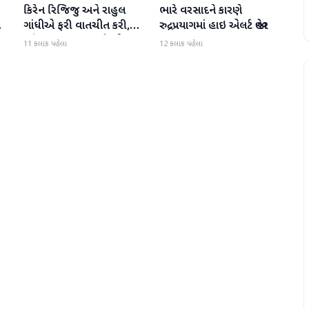
કિરેન રિજિજુ અને રાહુલ
ભારે વરસાદને કારણે
રાષ્ટ્રીય
રાષ્ટ્રીય
ી
ગાંધીએ ફરી વાતચીત કરી,
રુદ્રપ્રયાગમાં હાઇ એલર્ટ જાહેર
મહિલા અનામત અને સીમાંકન
11 કલાક પહેલા
12 કલાક પહેલા
બિલ પર ચર્ચા કરી