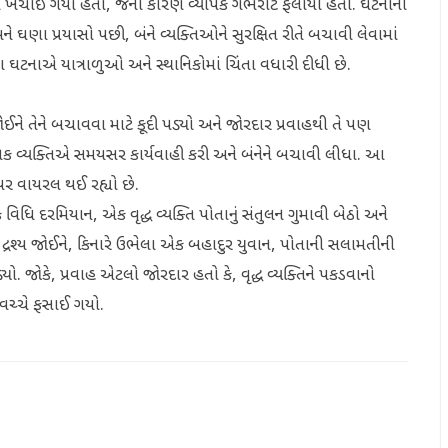
ં ખેંચાઈ ગયા હતા, જેના કારણે વ્યાપક ગભરાટ ફેલાયો હતો. ઘટનાની
ે ઘણા પ્રયાસો પછી, બંને વ્યક્તિઓને સુરક્ષિત રીતે બચાવી લેવામાં
 ઘટનાએ યાત્રાળુઓ અને સ્થાનિકોમાં ચિંતા વધારી દીધી છે.
ોઈને તેને બચાવવા માટે કૂદી પડ્યો અને જોરદાર પ્રવાહથી તે પણ
નિક વ્યક્તિએ સમયસર કાર્યવાહી કરી અને બંનેને બચાવી લીધા. આ
ર વાયરલ થઈ રહ્યો છે.
 વિધિ દરમિયાન, એક વૃદ્ધ વ્યક્તિ પોતાનું સંતુલન ગુમાવી બેઠો અને
શ્ય જોઈને, કિનારે ઉભેલા એક બહાદુર યુવાન, પોતાની સલામતીની
ડ્યો. જોકે, પ્રવાહ એટલો જોરદાર હતો કે, વૃદ્ધ વ્યક્તિને પકડવાનો
 વચ્ચે ફસાઈ ગયો.