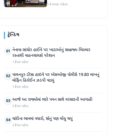
કાઢી, 'જો કામ ન હોય તો પગાર
14 કલાક પહેલા
બંધ કરો'
ટ્રેન્ડિંગ
નેનાવા-સાંચોર હાઈવે પર ખાડાઓનું સામ્રાજ્ય બિસ્માર
01
રસ્તાથી વાહનચાલકો પરેશાન
1 દિવસ પહેલા
પાલનપુર-ડીસા હાઇવે પર એસઓજી પોલીસે 19.80 લાખનું
02
મોર્ફિન હિરોઈન ઝડપી પાડ્યું
1 દિવસ પહેલા
આજે આ રાજ્યોમાં ભારે પવન સાથે વરસાદની આગાહી
03
2 દિવસ પહેલા
ચાંદીના ભાવમાં વધારો, સોનું પણ મોંઘુ થયું
04
2 દિવસ પહેલા