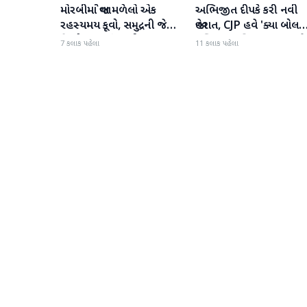
મોરબીમાં જોવા મળેલો એક
અભિજીત દીપકે કરી નવી
રાષ્ટ્રીય
રાષ્ટ્રીય
રહસ્યમય કૂવો, સમુદ્રની જેમ
જાહેરાત, CJP હવે 'ક્યા બોલત
હિલોળા ખાતું પાણી
પબ્લિક' અભિયાન શરૂ કરશે
7 કલાક પહેલા
11 કલાક પહેલા