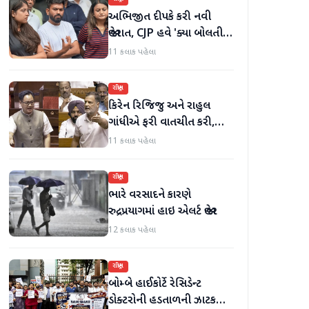
અભિજીત દીપકે કરી નવી
જાહેરાત, CJP હવે 'ક્યા બોલતી
પબ્લિક' અભિયાન શરૂ કરશે
11 કલાક પહેલા
રાષ્ટ્રીય
કિરેન રિજિજુ અને રાહુલ
ગાંધીએ ફરી વાતચીત કરી,
મહિલા અનામત અને સીમાંકન
11 કલાક પહેલા
બિલ પર ચર્ચા કરી
રાષ્ટ્રીય
ભારે વરસાદને કારણે
રુદ્રપ્રયાગમાં હાઇ એલર્ટ જાહેર
12 કલાક પહેલા
રાષ્ટ્રીય
બોમ્બે હાઈકોર્ટે રેસિડેન્ટ
ડોક્ટરોની હડતાળની ઝાટકણી