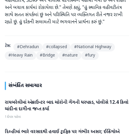
વહીવટીતંત્ર, SDRF અને પોલીસ ઘટનાસ્થળે પહોંચી ગયા છે અને રાહત
અને બચાવ કાર્યમાં રોકાયેલા છે." તેમણે કહ્યું, "હું સ્થાનિક વહીવટીતંત્ર
સાથે સતત સંપર્કમાં છું અને પરિસ્થિતિ પર વ્યક્તિગત રીતે નજર રાખી
રહ્યો છું. હું દરેકની સલામતી માટે ભગવાનને પ્રાર્થના કરું છું."
ટેગ્સ:
#
Dehradun
#
collapsed
#
National Highway
#
Heavy Rain
#
Bridge
#
nature
#
fury
સંબંધિત સમાચાર
રાયબરેલીમાં એન્કાઉન્ટર બાદ ચોરોની ગેંગની ધરપકડ, પોલીસે 12.4 કિલો
રાષ્ટ્રીય
ચાંદીના દાગીના જપ્ત કર્યા
1 દિવસ પહેલા
દિલ્હીમાં ભારે વરસાદથી હવાઈ ટ્રાફિક પર ગંભીર અસર; ઈન્ડિગોએ
રાષ્ટ્રીય