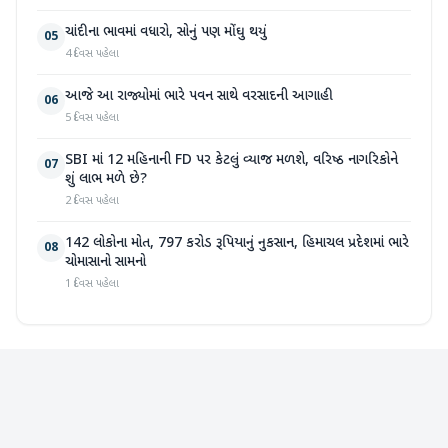
ચાંદીના ભાવમાં વધારો, સોનું પણ મોંઘુ થયું
05
4 દિવસ પહેલા
આજે આ રાજ્યોમાં ભારે પવન સાથે વરસાદની આગાહી
06
5 દિવસ પહેલા
SBI માં 12 મહિનાની FD પર કેટલું વ્યાજ મળશે, વરિષ્ઠ નાગરિકોને
07
શું લાભ મળે છે?
2 દિવસ પહેલા
142 લોકોના મોત, 797 કરોડ રૂપિયાનું નુકસાન, હિમાચલ પ્રદેશમાં ભારે
08
ચોમાસાનો સામનો
1 દિવસ પહેલા