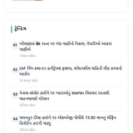
ટ્રેન્ડિંગ
ખીમાણામાં જાહેર રસ્તા પર ગંદા પાણીનો નિકાલ, વેપારીઓ આકરા
01
પાણીએ
1 દિવસ પહેલા
IAF વિંગ કમાન્ડર હનીટ્રેપમાં ફસાયા, સંવેદનશીલ માહિતી લીક કરવાનો
02
આરોપ
16 કલાક પહેલા
નેનાવા-સાંચોર હાઈવે પર ખાડાઓનું સામ્રાજ્ય બિસ્માર રસ્તાથી
03
વાહનચાલકો પરેશાન
3 દિવસ પહેલા
પાલનપુર-ડીસા હાઇવે પર એસઓજી પોલીસે 19.80 લાખનું મોર્ફિન
04
હિરોઈન ઝડપી પાડ્યું
3 દિવસ પહેલા