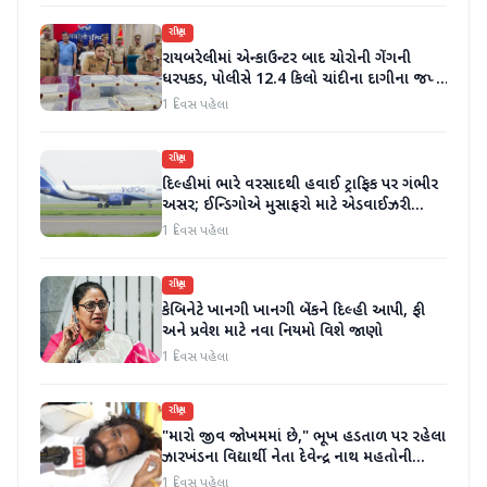
રાષ્ટ્રીય
રાયબરેલીમાં એન્કાઉન્ટર બાદ ચોરોની ગેંગની
ધરપકડ, પોલીસે 12.4 કિલો ચાંદીના દાગીના જપ્ત
કર્યા
1 દિવસ પહેલા
રાષ્ટ્રીય
દિલ્હીમાં ભારે વરસાદથી હવાઈ ટ્રાફિક પર ગંભીર
અસર; ઈન્ડિગોએ મુસાફરો માટે એડવાઈઝરી
જાહેર કરી
1 દિવસ પહેલા
રાષ્ટ્રીય
કેબિનેટે ખાનગી ખાનગી બેંકને દિલ્હી આપી, ફી
અને પ્રવેશ માટે નવા નિયમો વિશે જાણો
1 દિવસ પહેલા
રાષ્ટ્રીય
"મારો જીવ જોખમમાં છે," ભૂખ હડતાળ પર રહેલા
ઝારખંડના વિદ્યાર્થી નેતા દેવેન્દ્ર નાથ મહતોની
તબિયત ખરાબ
1 દિવસ પહેલા