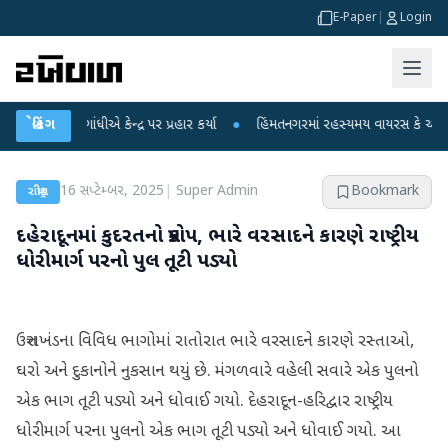
E-Paper
|
Login
લ ગાંધીએ કેન્દ્ર પર પ્રહાર કર્યા
બ્રેકિંગ
●
હિંમતનગરમાં રહસ્યમય વાયરસ કે ચાંદીપુરા? 6 
16 સપ્ટેમ્બર, 2025
|
Super Admin
Bookmark
રાષ્ટ્રીય
દહેરાદૂનમાં કુદરતનો પ્રકોપ, ભારે વરસાદને કારણે રાષ્ટ્રીય
ધોરીમાર્ગ પરનો પુલ તૂટી પડ્યો
ઉત્તરાખંડના વિવિધ ભાગોમાં રાતોરાત ભારે વરસાદને કારણે રસ્તાઓ,
ઘરો અને દુકાનોને નુકસાન થયું છે. મંગળવારે વહેલી સવારે એક પુલનો
એક ભાગ તૂટી પડ્યો અને ધોવાઈ ગયો. દેહરાદૂન-હરિદ્વાર રાષ્ટ્રીય
ધોરીમાર્ગ પરના પુલનો એક ભાગ તૂટી પડ્યો અને ધોવાઈ ગયો. આ