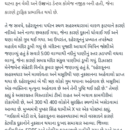
ઘટના ફન વેલી અને ઉત્તરાખંડ ડેન્ટલ કોલેજ નજીક બની હતી, જેના
કારણે ટ્રાફિક પ્રભાવિત થયો છે.
તે જ સમયે, દહેરાદૂનના પર્યટન સ્થળ સહસ્ત્રધારામાં વાદળ ફાટવાને કારણે
નદીઓ અને નાળા છલકાઈ ગયા, જેના કારણે દુકાનો ધોવાઈ ગઈ અને
ઘણા લોકો ગુમ થઈ ગયા. આ ઉપરાંત, દહેરાદૂનનું પ્રખ્યાત તપકેશ્વર
મહાદેવ મંદિર ડૂબી ગયું છે. મંદિરના પૂજારી આચાર્ય બિપિન જોશીએ
જણાવ્યું હતું કે સવારે 5:00 વાગ્યાથી નદીનું પાણીનું સ્તર ઝડપથી વધવા
લાગ્યું, જેના કારણે સમગ્ર મંદિર સંકુલ પાણીમાં ડૂબી ગયું. ડિઝાસ્ટર
મેનેજમેન્ટ સેક્રેટરી વિનોદ કુમાર સુમને જણાવ્યું હતું કે, "દહેરાદૂનના
સહસ્ત્રધાર અને માલદેવતા અને મસૂરીથી પણ નુકસાનના અહેવાલો પ્રાપ્ત
થયા છે. દહેરાદૂનમાં બે થી ત્રણ લોકો ગુમ થયાના અહેવાલ છે. મસૂરીમાં
એક વ્યક્તિના મૃત્યુના અહેવાલ છે અને તેની પુષ્ટિ થઈ રહી છે." તેમણે
કહ્યું કે અસરગ્રસ્ત વિસ્તારોમાં ટીમો રાહત અને બચાવ કામગીરીમાં
રોકાયેલી છે, અને 300 થી 400 લોકોને સુરક્ષિત સ્થળોએ ખસેડવામાં
આવ્યા છે. મુખ્યમંત્રી પુષ્કર સિંહ ધામીએ X પર એક પોસ્ટમાં કહ્યું,
"ગઈકાલે મોડી રાત્રે, દેહરાદૂનના સહસ્ત્રધારમાં ભારે વરસાદને કારણે
કેટલીક દુકાનોને નુકસાન થયાના દુઃખદ સમાચાર આવ્યા. જિલ્લા