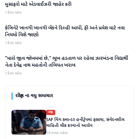
મુસાફરો માટે એડવાઈઝરી જાહેર કરી
1 દિવસ પહેલા
કેબિનેટે ખાનગી ખાનગી બેંકને દિલ્હી આપી, ફી અને પ્રવેશ માટે નવા
રાષ્ટ્રીય
નિયમો વિશે જાણો
1 દિવસ પહેલા
"મારો જીવ જોખમમાં છે," ભૂખ હડતાળ પર રહેલા ઝારખંડના વિદ્યાર્થી
રાષ્ટ્રીય
નેતા દેવેન્દ્ર નાથ મહતોની તબિયત ખરાબ
1 દિવસ પહેલા
રાષ્ટ્રીય
ના વધુ સમાચાર
રાષ્ટ્રીય
IAF વિંગ કમાન્ડર હનીટ્રેપમાં ફસાયા, સંવેદનશીલ
માહિતી લીક કરવાનો આરોપ
16 કલાક પહેલા