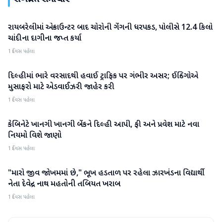
રાયબરેલીમાં એન્કાઉન્ટર બાદ ચોરોની ગેંગની ધરપકડ, પોલીસે 12.4 કિલો
રાષ્ટ્રીય
ચાંદીના દાગીના જપ્ત કર્યા
1 દિવસ પહેલા
દિલ્હીમાં ભારે વરસાદથી હવાઈ ટ્રાફિક પર ગંભીર અસર; ઈન્ડિગોએ
રાષ્ટ્રીય
મુસાફરો માટે એડવાઈઝરી જાહેર કરી
1 દિવસ પહેલા
કેબિનેટે ખાનગી ખાનગી બેંકને દિલ્હી આપી, ફી અને પ્રવેશ માટે નવા
રાષ્ટ્રીય
નિયમો વિશે જાણો
1 દિવસ પહેલા
"મારો જીવ જોખમમાં છે," ભૂખ હડતાળ પર રહેલા ઝારખંડના વિદ્યાર્થી
રાષ્ટ્રીય
નેતા દેવેન્દ્ર નાથ મહતોની તબિયત ખરાબ
1 દિવસ પહેલા