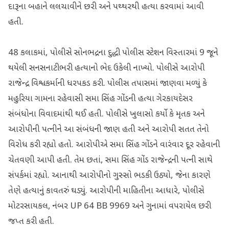
દારૂના બહાને લલચાવીને છરી અને પથ્થરથી હત્યા કરવામાં આવી
હતી.
48 કલાકમાં, પોલીસે સોનભદ્રના દુદ્ધી પોલીસ સ્ટેશન વિસ્તારમાં 9 જૂને
થયેલી સનસનાટીભરી હત્યાનો ભેદ ઉકેલી નાખ્યો. પોલીસે આરોપી
રાજેન્દ્ર વિશ્વકર્માની ધરપકડ કરી. પોલીસ તપાસમાં જાણવા મળ્યું કે
મહુરિયા ગામના રહેવાસી સમા સિંહ ગોંડની હત્યા ગેરકાયદેસર
સંબંધોના વિવાદમાંથી થઈ હતી. પોલીસે ખુલાસો કર્યો કે મૃતક અને
આરોપીની પત્નીને આ સંબંધની જાણ હતી અને આરોપી સતત તેનો
વિરોધ કરી રહ્યો હતો. આરોપીએ સમા સિંહ ગોંડને વારંવાર દૂર રહેવાની
ચેતવણી આપી હતી. તેમ છતાં, સમા સિંહ ગોંડ રાજેન્દ્રની પત્ની સાથે
સંપર્કમાં રહ્યો. આનાથી આરોપીનો ગુસ્સો ભડકી ઉઠ્યો, જેના કારણે
તેણે હત્યાનું કાવતરું ઘડ્યું. આરોપીની માહિતીના આધારે, પોલીસે
મોટરસાયકલ, નંબર UP 64 BB 9969 અને ગુનામાં વપરાયેલ છરી
જપ્ત કરી હતી.