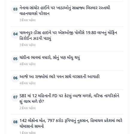
નેનાવા-સાંચોર હાઈવે પર ખાડાઓનું સામ્રાજ્ય બિસ્માર રસ્તાથી
03
વાહનચાલકો પરેશાન
3 દિવસ પહેલા
પાલનપુર-ડીસા હાઇવે પર એસઓજી પોલીસે 19.80 લાખનું મોર્ફિન
04
હિરોઈન ઝડપી પાડ્યું
3 દિવસ પહેલા
ચાંદીના ભાવમાં વધારો, સોનું પણ મોંઘુ થયું
05
4 દિવસ પહેલા
આજે આ રાજ્યોમાં ભારે પવન સાથે વરસાદની આગાહી
06
4 દિવસ પહેલા
SBI માં 12 મહિનાની FD પર કેટલું વ્યાજ મળશે, વરિષ્ઠ નાગરિકોને
07
શું લાભ મળે છે?
2 દિવસ પહેલા
142 લોકોના મોત, 797 કરોડ રૂપિયાનું નુકસાન, હિમાચલ પ્રદેશમાં ભારે
08
ચોમાસાનો સામનો
1 દિવસ પહેલા