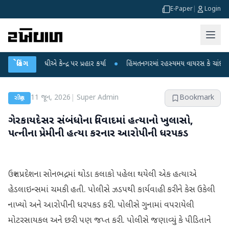
E-Paper
|
Login
ાંધીએ કેન્દ્ર પર પ્રહાર કર્યા
બ્રેકિંગ
●
હિંમતનગરમાં રહસ્યમય વાયરસ કે ચાંદીપુરા? 6 બા
11 જૂન, 2026
|
Super Admin
Bookmark
રાષ્ટ્રીય
ગેરકાયદેસર સંબંધોના વિવાદમાં હત્યાનો ખુલાસો,
પત્નીના પ્રેમીની હત્યા કરનાર આરોપીની ધરપકડ
ઉત્તર પ્રદેશના સોનભદ્રમાં થોડા કલાકો પહેલા થયેલી એક હત્યાએ
હેડલાઇન્સમાં ચમકી હતી. પોલીસે ઝડપથી કાર્યવાહી કરીને કેસ ઉકેલી
નાખ્યો અને આરોપીની ધરપકડ કરી. પોલીસે ગુનામાં વપરાયેલી
મોટરસાયકલ અને છરી પણ જપ્ત કરી. પોલીસે જણાવ્યું કે પીડિતાને