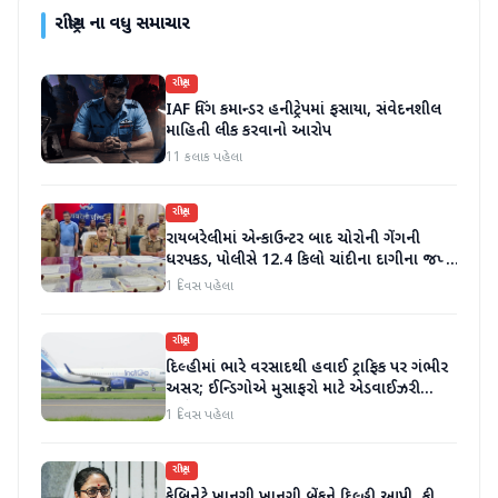
રાષ્ટ્રીય
ના વધુ સમાચાર
રાષ્ટ્રીય
IAF વિંગ કમાન્ડર હનીટ્રેપમાં ફસાયા, સંવેદનશીલ
માહિતી લીક કરવાનો આરોપ
11 કલાક પહેલા
રાષ્ટ્રીય
રાયબરેલીમાં એન્કાઉન્ટર બાદ ચોરોની ગેંગની
ધરપકડ, પોલીસે 12.4 કિલો ચાંદીના દાગીના જપ્ત
કર્યા
1 દિવસ પહેલા
રાષ્ટ્રીય
દિલ્હીમાં ભારે વરસાદથી હવાઈ ટ્રાફિક પર ગંભીર
અસર; ઈન્ડિગોએ મુસાફરો માટે એડવાઈઝરી
જાહેર કરી
1 દિવસ પહેલા
રાષ્ટ્રીય
કેબિનેટે ખાનગી ખાનગી બેંકને દિલ્હી આપી, ફી