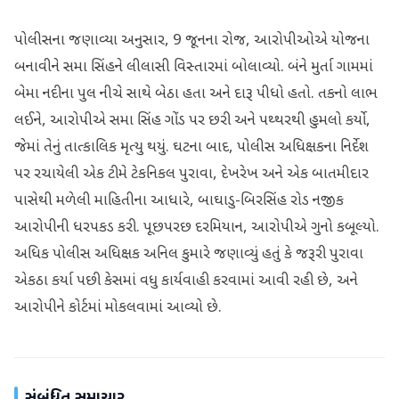
પોલીસના જણાવ્યા અનુસાર, 9 જૂનના રોજ, આરોપીઓએ યોજના
બનાવીને સમા સિંહને લીલાસી વિસ્તારમાં બોલાવ્યો. બંને મુર્તા ગામમાં
બેમા નદીના પુલ નીચે સાથે બેઠા હતા અને દારૂ પીધો હતો. તકનો લાભ
લઈને, આરોપીએ સમા સિંહ ગોંડ પર છરી અને પથ્થરથી હુમલો કર્યો,
જેમાં તેનું તાત્કાલિક મૃત્યુ થયું. ઘટના બાદ, પોલીસ અધિક્ષકના નિર્દેશ
પર રચાયેલી એક ટીમે ટેકનિકલ પુરાવા, દેખરેખ અને એક બાતમીદાર
પાસેથી મળેલી માહિતીના આધારે, બાઘાડુ-બિરસિંહ રોડ નજીક
આરોપીની ધરપકડ કરી. પૂછપરછ દરમિયાન, આરોપીએ ગુનો કબૂલ્યો.
અધિક પોલીસ અધિક્ષક અનિલ કુમારે જણાવ્યું હતું કે જરૂરી પુરાવા
એકઠા કર્યા પછી કેસમાં વધુ કાર્યવાહી કરવામાં આવી રહી છે, અને
આરોપીને કોર્ટમાં મોકલવામાં આવ્યો છે.
સંબંધિત સમાચાર