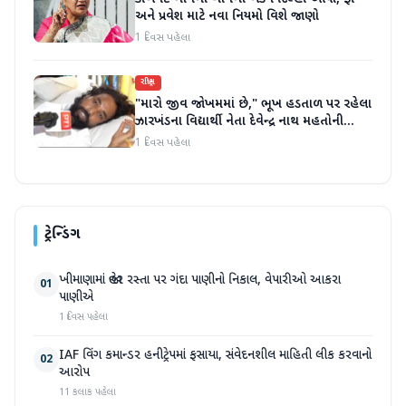
અને પ્રવેશ માટે નવા નિયમો વિશે જાણો
1 દિવસ પહેલા
રાષ્ટ્રીય
"મારો જીવ જોખમમાં છે," ભૂખ હડતાળ પર રહેલા
ઝારખંડના વિદ્યાર્થી નેતા દેવેન્દ્ર નાથ મહતોની
તબિયત ખરાબ
1 દિવસ પહેલા
ટ્રેન્ડિંગ
ખીમાણામાં જાહેર રસ્તા પર ગંદા પાણીનો નિકાલ, વેપારીઓ આકરા
01
પાણીએ
1 દિવસ પહેલા
IAF વિંગ કમાન્ડર હનીટ્રેપમાં ફસાયા, સંવેદનશીલ માહિતી લીક કરવાનો
02
આરોપ
11 કલાક પહેલા