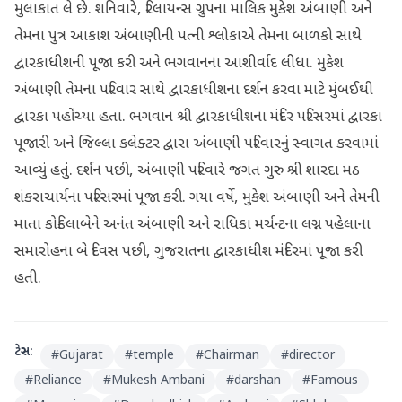
મુલાકાત લે છે. શનિવારે, રિલાયન્સ ગ્રુપના માલિક મુકેશ અંબાણી અને
તેમના પુત્ર આકાશ અંબાણીની પત્ની શ્લોકાએ તેમના બાળકો સાથે
દ્વારકાધીશની પૂજા કરી અને ભગવાનના આશીર્વાદ લીધા. મુકેશ
અંબાણી તેમના પરિવાર સાથે દ્વારકાધીશના દર્શન કરવા માટે મુંબઈથી
દ્વારકા પહોંચ્યા હતા. ભગવાન શ્રી દ્વારકાધીશના મંદિર પરિસરમાં દ્વારકા
પૂજારી અને જિલ્લા કલેક્ટર દ્વારા અંબાણી પરિવારનું સ્વાગત કરવામાં
આવ્યું હતું. દર્શન પછી, અંબાણી પરિવારે જગત ગુરુ શ્રી શારદા મઠ
શંકરાચાર્યના પરિસરમાં પૂજા કરી. ગયા વર્ષે, મુકેશ અંબાણી અને તેમની
માતા કોકિલાબેને અનંત અંબાણી અને રાધિકા મર્ચન્ટના લગ્ન પહેલાના
સમારોહના બે દિવસ પછી, ગુજરાતના દ્વારકાધીશ મંદિરમાં પૂજા કરી
હતી.
ટેગ્સ:
#
Gujarat
#
temple
#
Chairman
#
director
#
Reliance
#
Mukesh Ambani
#
darshan
#
Famous