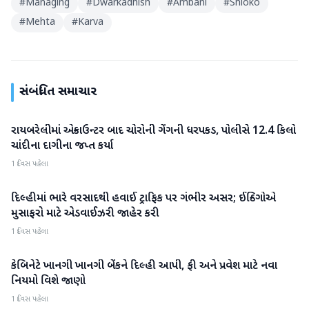
#
Managing
#
Dwarkadhish
#
Ambani
#
Shloko
#
Mehta
#
Karva
સંબંધિત સમાચાર
રાયબરેલીમાં એન્કાઉન્ટર બાદ ચોરોની ગેંગની ધરપકડ, પોલીસે 12.4 કિલો
રાષ્ટ્રીય
ચાંદીના દાગીના જપ્ત કર્યા
1 દિવસ પહેલા
દિલ્હીમાં ભારે વરસાદથી હવાઈ ટ્રાફિક પર ગંભીર અસર; ઈન્ડિગોએ
રાષ્ટ્રીય
મુસાફરો માટે એડવાઈઝરી જાહેર કરી
1 દિવસ પહેલા
કેબિનેટે ખાનગી ખાનગી બેંકને દિલ્હી આપી, ફી અને પ્રવેશ માટે નવા
રાષ્ટ્રીય
નિયમો વિશે જાણો
1 દિવસ પહેલા