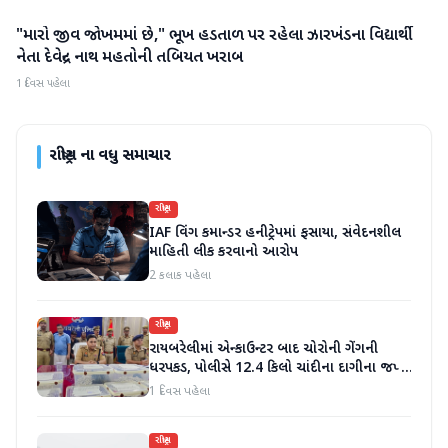
"મારો જીવ જોખમમાં છે," ભૂખ હડતાળ પર રહેલા ઝારખંડના વિદ્યાર્થી
રાષ્ટ્રીય
નેતા દેવેન્દ્ર નાથ મહતોની તબિયત ખરાબ
1 દિવસ પહેલા
રાષ્ટ્રીય
ના વધુ સમાચાર
રાષ્ટ્રીય
IAF વિંગ કમાન્ડર હનીટ્રેપમાં ફસાયા, સંવેદનશીલ
માહિતી લીક કરવાનો આરોપ
2 કલાક પહેલા
રાષ્ટ્રીય
રાયબરેલીમાં એન્કાઉન્ટર બાદ ચોરોની ગેંગની
ધરપકડ, પોલીસે 12.4 કિલો ચાંદીના દાગીના જપ્ત
કર્યા
1 દિવસ પહેલા
રાષ્ટ્રીય