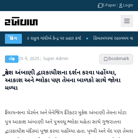
E-Paper
|
Login
 પર રાહુલ ગાંધીએ કેન્દ્ર પર પ્રહાર કર્યા
બ્રેકિંગ
●
હિંમતનગરમાં રહસ્યમય વાયરસ કે ચાંદી
25 મે, 2025
|
Super Admin
Bookmark
રાષ્ટ્રીય
મુકેશ અંબાણી દ્વારકાધીશના દર્શન કરવા પહોંચ્યા,
આકાશ અને શ્લોકા પણ તેમના બાળકો સાથે જોવા
મળ્યા
રિલાયન્સના ચેરમેન અને મેનેજિંગ ડિરેક્ટર મુકેશ અંબાણી તેમના મોટા
પુત્ર આકાશ અંબાણી અને પુત્રવધૂ શ્લોકા મહેતા સાથે ગુજરાતના
દ્વારકાધીશ મંદિરમાં પૂજા કરવા પહોંચ્યા હતા. પૃથ્વી અને વેદ પણ તેમના