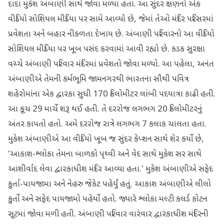
દાદા મુકેશ અંબાણી સાથે જોવા મળ્યા હતા. આ સુંદર ક્ષણનો એક
વીડિયો સોશિયલ મીડિયા પર સામે આવ્યો છે, જેમાં તેઓ મંદિર પરિસરમાં
પ્રવેશતા અને બહાર નીકળતા દેખાય છે. અંબાણી પરિવારનો આ વીડિયો
સોશિયલ મીડિયા પર ખૂબ પસંદ કરવામાં આવી રહ્યો છે. કડક સુરક્ષા
વચ્ચે અંબાણી પરિવાર મંદિરમાં પ્રવેશતો જોવા મળ્યો. આ પહેલા, અનંત
અંબાણીએ તેમની કર્મભૂમિ જામનગરથી ભારતના સૌથી પવિત્ર
શહેરોમાંના એક દ્વારકા સુધી 170 કિલોમીટર લાંબી પદયાત્રા કાઢી હતી.
આ કૂચ 29 માર્ચે શરૂ થઈ હતી. તે દરરોજ લગભગ 20 કિલોમીટરનું
અંતર કાપતો હતો. અમે દરરોજ રાત્રે લગભગ 7 કલાક ચાલતા હતા.
મુકેશ અંબાણીએ આ વીડિયો ખૂબ જ સુંદર કેપ્શન સાથે શેર કર્યો છે,
'આકાશ-શ્લોકા તેમના બાળકો પૃથ્વી અને વેદ સાથે મુકેશ સર સાથે
આશીર્વાદ લેવા દ્વારકાધીશ મંદિર આવ્યા હતા.' મુકેશ અંબાણીએ સફેદ
કુર્તા-પાયજામા અને નેહરુ જેકેટ પહેર્યું હતું. આકાશ અંબાણીએ લીલો
કુર્તો અને સફેદ પાયજામો પહેર્યો હતો. જ્યારે શ્લોકા મલ્ટી કલર્ડ કોટન
સૂટમાં જોવા મળી હતી. અંબાણી પરિવાર વારંવાર દ્વારકાધીશ મંદિરની