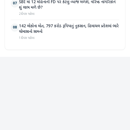
SBI માં 12 મહિનાની FD પર કેટલું વ્યાજ મળશે, વરિષ્ઠ નાગરિકોને
07
શું લાભ મળે છે?
2 દિવસ પહેલા
142 લોકોના મોત, 797 કરોડ રૂપિયાનું નુકસાન, હિમાચલ પ્રદેશમાં ભારે
08
ચોમાસાનો સામનો
1 દિવસ પહેલા