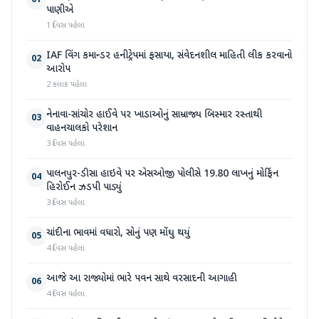
01
પાણીએ
1 દિવસ પહેલા
IAF વિંગ કમાન્ડર હનીટ્રેપમાં ફસાયા, સંવેદનશીલ માહિતી લીક કરવાનો
02
આરોપ
2 કલાક પહેલા
નેનાવા-સાંચોર હાઈવે પર ખાડાઓનું સામ્રાજ્ય બિસ્માર રસ્તાથી
03
વાહનચાલકો પરેશાન
3 દિવસ પહેલા
પાલનપુર-ડીસા હાઇવે પર એસઓજી પોલીસે 19.80 લાખનું મોર્ફિન
04
હિરોઈન ઝડપી પાડ્યું
3 દિવસ પહેલા
ચાંદીના ભાવમાં વધારો, સોનું પણ મોંઘુ થયું
05
4 દિવસ પહેલા
આજે આ રાજ્યોમાં ભારે પવન સાથે વરસાદની આગાહી
06
4 દિવસ પહેલા