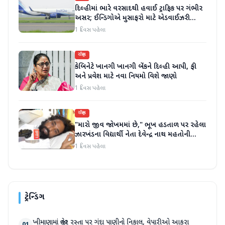
દિલ્હીમાં ભારે વરસાદથી હવાઈ ટ્રાફિક પર ગંભીર
અસર; ઈન્ડિગોએ મુસાફરો માટે એડવાઈઝરી
જાહેર કરી
1 દિવસ પહેલા
રાષ્ટ્રીય
કેબિનેટે ખાનગી ખાનગી બેંકને દિલ્હી આપી, ફી
અને પ્રવેશ માટે નવા નિયમો વિશે જાણો
1 દિવસ પહેલા
રાષ્ટ્રીય
"મારો જીવ જોખમમાં છે," ભૂખ હડતાળ પર રહેલા
ઝારખંડના વિદ્યાર્થી નેતા દેવેન્દ્ર નાથ મહતોની
તબિયત ખરાબ
1 દિવસ પહેલા
ટ્રેન્ડિંગ
ખીમાણામાં જાહેર રસ્તા પર ગંદા પાણીનો નિકાલ, વેપારીઓ આકરા