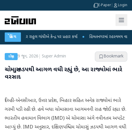
E-Paper
|
Login
 પર રાહુલ ગાંધીએ કેન્દ્ર પર પ્રહાર કર્યા
બ્રેકિંગ
●
હિંમતનગરમાં રહસ્યમય વાયરસ કે ચાંદ
9 જૂન, 2026
|
Super Admin
Bookmark
રાષ્ટ્રીય
ચોમાસુ ઝડપથી આગળ વધી રહ્યું છે, આ રાજ્યોમાં ભારે
વરસાદ
દિલ્હી-એનસીઆર, ઉત્તર પ્રદેશ, બિહાર સહિત અનેક રાજ્યોમાં ભારે
ગરમી પડી રહી છે. હવે બધા ચોમાસાના આગમનની રાહ જોઈ રહ્યા છે.
ભારતીય હવામાન વિભાગ (IMD) એ ચોમાસા અંગે નવીનતમ અપડેટ
આપ્યું છે. IMD અનુસાર, દક્ષિણપશ્ચિમ ચોમાસું ઝડપથી આગળ વધી