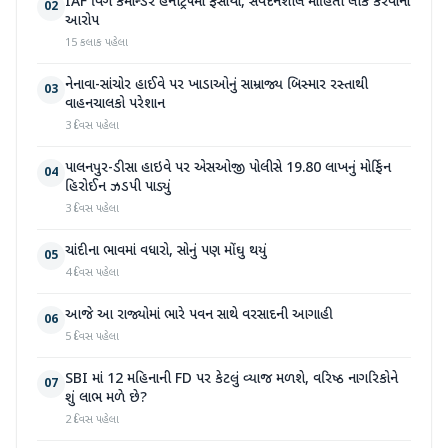
IAF વિંગ કમાન્ડર હનીટ્રેપમાં ફસાયા, સંવેદનશીલ માહિતી લીક કરવાનો
02
આરોપ
15 કલાક પહેલા
નેનાવા-સાંચોર હાઈવે પર ખાડાઓનું સામ્રાજ્ય બિસ્માર રસ્તાથી
03
વાહનચાલકો પરેશાન
3 દિવસ પહેલા
પાલનપુર-ડીસા હાઇવે પર એસઓજી પોલીસે 19.80 લાખનું મોર્ફિન
04
હિરોઈન ઝડપી પાડ્યું
3 દિવસ પહેલા
ચાંદીના ભાવમાં વધારો, સોનું પણ મોંઘુ થયું
05
4 દિવસ પહેલા
આજે આ રાજ્યોમાં ભારે પવન સાથે વરસાદની આગાહી
06
5 દિવસ પહેલા
SBI માં 12 મહિનાની FD પર કેટલું વ્યાજ મળશે, વરિષ્ઠ નાગરિકોને
07
શું લાભ મળે છે?
2 દિવસ પહેલા