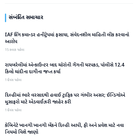
સંબંધિત સમાચાર
IAF વિંગ કમાન્ડર હનીટ્રેપમાં ફસાયા, સંવેદનશીલ માહિતી લીક કરવાનો
રાષ્ટ્રીય
આરોપ
15 કલાક પહેલા
રાયબરેલીમાં એન્કાઉન્ટર બાદ ચોરોની ગેંગની ધરપકડ, પોલીસે 12.4
રાષ્ટ્રીય
કિલો ચાંદીના દાગીના જપ્ત કર્યા
1 દિવસ પહેલા
દિલ્હીમાં ભારે વરસાદથી હવાઈ ટ્રાફિક પર ગંભીર અસર; ઈન્ડિગોએ
રાષ્ટ્રીય
મુસાફરો માટે એડવાઈઝરી જાહેર કરી
1 દિવસ પહેલા
કેબિનેટે ખાનગી ખાનગી બેંકને દિલ્હી આપી, ફી અને પ્રવેશ માટે નવા
રાષ્ટ્રીય
નિયમો વિશે જાણો