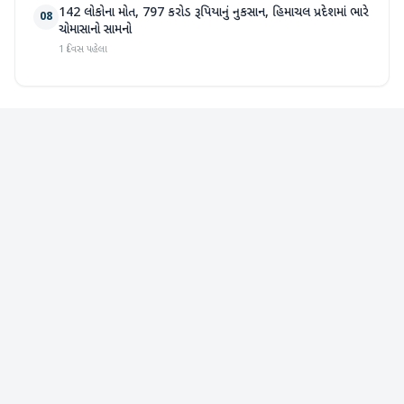
142 લોકોના મોત, 797 કરોડ રૂપિયાનું નુકસાન, હિમાચલ પ્રદેશમાં ભારે
08
ચોમાસાનો સામનો
1 દિવસ પહેલા