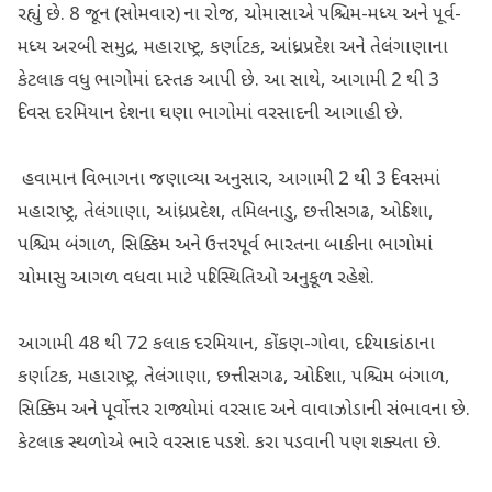
રહ્યું છે. 8 જૂન (સોમવાર) ના રોજ, ચોમાસાએ પશ્ચિમ-મધ્ય અને પૂર્વ-
મધ્ય અરબી સમુદ્ર, મહારાષ્ટ્ર, કર્ણાટક, આંધ્રપ્રદેશ અને તેલંગાણાના
કેટલાક વધુ ભાગોમાં દસ્તક આપી છે. આ સાથે, આગામી 2 થી 3
દિવસ દરમિયાન દેશના ઘણા ભાગોમાં વરસાદની આગાહી છે.
હવામાન વિભાગના જણાવ્યા અનુસાર, આગામી 2 થી 3 દિવસમાં
મહારાષ્ટ્ર, તેલંગાણા, આંધ્રપ્રદેશ, તમિલનાડુ, છત્તીસગઢ, ઓડિશા,
પશ્ચિમ બંગાળ, સિક્કિમ અને ઉત્તરપૂર્વ ભારતના બાકીના ભાગોમાં
ચોમાસુ આગળ વધવા માટે પરિસ્થિતિઓ અનુકૂળ રહેશે.
આગામી 48 થી 72 કલાક દરમિયાન, કોંકણ-ગોવા, દરિયાકાંઠાના
કર્ણાટક, મહારાષ્ટ્ર, તેલંગાણા, છત્તીસગઢ, ઓડિશા, પશ્ચિમ બંગાળ,
સિક્કિમ અને પૂર્વોત્તર રાજ્યોમાં વરસાદ અને વાવાઝોડાની સંભાવના છે.
કેટલાક સ્થળોએ ભારે વરસાદ પડશે. કરા પડવાની પણ શક્યતા છે.