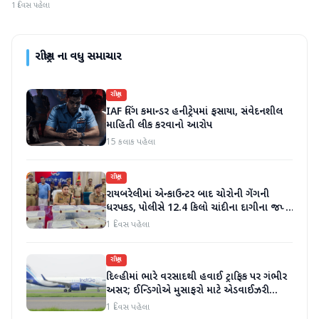
1 દિવસ પહેલા
રાષ્ટ્રીય
ના વધુ સમાચાર
રાષ્ટ્રીય
IAF વિંગ કમાન્ડર હનીટ્રેપમાં ફસાયા, સંવેદનશીલ
માહિતી લીક કરવાનો આરોપ
15 કલાક પહેલા
રાષ્ટ્રીય
રાયબરેલીમાં એન્કાઉન્ટર બાદ ચોરોની ગેંગની
ધરપકડ, પોલીસે 12.4 કિલો ચાંદીના દાગીના જપ્ત
કર્યા
1 દિવસ પહેલા
રાષ્ટ્રીય
દિલ્હીમાં ભારે વરસાદથી હવાઈ ટ્રાફિક પર ગંભીર
અસર; ઈન્ડિગોએ મુસાફરો માટે એડવાઈઝરી
જાહેર કરી
1 દિવસ પહેલા