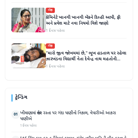
રાષ્ટ્રીય
કેબિનેટે ખાનગી ખાનગી બેંકને દિલ્હી આપી, ફી
અને પ્રવેશ માટે નવા નિયમો વિશે જાણો
1 દિવસ પહેલા
રાષ્ટ્રીય
"મારો જીવ જોખમમાં છે," ભૂખ હડતાળ પર રહેલા
ઝારખંડના વિદ્યાર્થી નેતા દેવેન્દ્ર નાથ મહતોની
તબિયત ખરાબ
1 દિવસ પહેલા
ટ્રેન્ડિંગ
ખીમાણામાં જાહેર રસ્તા પર ગંદા પાણીનો નિકાલ, વેપારીઓ આકરા
01
પાણીએ
1 દિવસ પહેલા