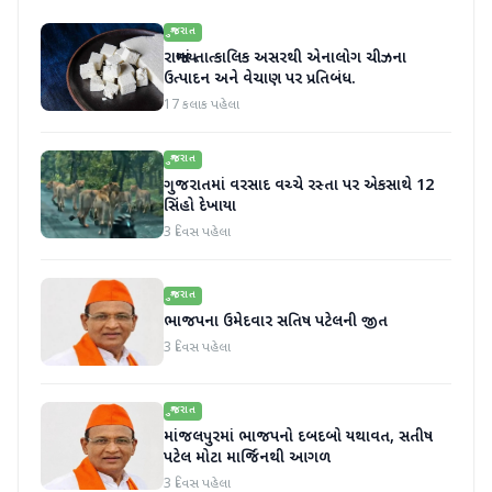
ગુજરાત
રાજ્યમાં તાત્કાલિક અસરથી એનાલોગ ચીઝના
ઉત્પાદન અને વેચાણ પર પ્રતિબંધ.
17 કલાક પહેલા
ગુજરાત
ગુજરાતમાં વરસાદ વચ્ચે રસ્તા પર એકસાથે 12
સિંહો દેખાયા
3 દિવસ પહેલા
ગુજરાત
ભાજપના ઉમેદવાર સતિષ પટેલની જીત
3 દિવસ પહેલા
ગુજરાત
માંજલપુરમાં ભાજપનો દબદબો યથાવત, સતીષ
પટેલ મોટા માર્જિનથી આગળ
3 દિવસ પહેલા