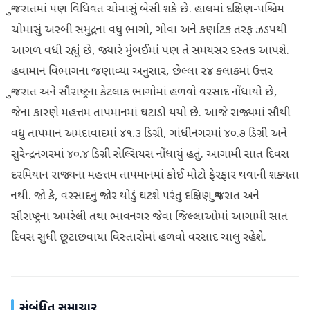
ગુજરાતમાં પણ વિધિવત ચોમાસું બેસી શકે છે. હાલમાં દક્ષિણ-પશ્ચિમ
ચોમાસું અરબી સમુદ્રના વધુ ભાગો, ગોવા અને કર્ણાટક તરફ ઝડપથી
આગળ વધી રહ્યું છે, જ્યારે મુંબઈમાં પણ તે સમયસર દસ્તક આપશે.
હવામાન વિભાગના જણાવ્યા અનુસાર, છેલ્લા ૨૪ કલાકમાં ઉત્તર
ગુજરાત અને સૌરાષ્ટ્રના કેટલાક ભાગોમાં હળવો વરસાદ નોંધાયો છે,
જેના કારણે મહત્તમ તાપમાનમાં ઘટાડો થયો છે. આજે રાજ્યમાં સૌથી
વધુ તાપમાન અમદાવાદમાં ૪૧.૩ ડિગ્રી, ગાંધીનગરમાં ૪૦.૭ ડિગ્રી અને
સુરેન્દ્રનગરમાં ૪૦.૪ ડિગ્રી સેલ્સિયસ નોંધાયું હતું. આગામી સાત દિવસ
દરમિયાન રાજ્યના મહત્તમ તાપમાનમાં કોઈ મોટો ફેરફાર થવાની શક્યતા
નથી. જો કે, વરસાદનું જોર થોડું ઘટશે પરંતુ દક્ષિણ ગુજરાત અને
સૌરાષ્ટ્રના અમરેલી તથા ભાવનગર જેવા જિલ્લાઓમાં આગામી સાત
દિવસ સુધી છૂટાછવાયા વિસ્તારોમાં હળવો વરસાદ ચાલુ રહેશે.
સંબંધિત સમાચાર