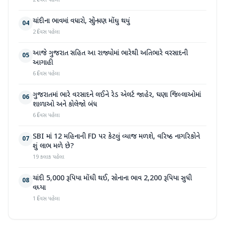
2 દિવસ પહેલા
ચાંદીના ભાવમાં વધારો, સોનું પણ મોંઘુ થયું
04
2 દિવસ પહેલા
આજે ગુજરાત સહિત આ રાજ્યોમાં ભારેથી અતિભારે વરસાદની
05
આગાહી
6 દિવસ પહેલા
ગુજરાતમાં ભારે વરસાદને લઈને રેડ એલર્ટ જાહેર, ઘણા જિલ્લાઓમાં
06
શાળાઓ અને કોલેજો બંધ
6 દિવસ પહેલા
SBI માં 12 મહિનાની FD પર કેટલું વ્યાજ મળશે, વરિષ્ઠ નાગરિકોને
07
શું લાભ મળે છે?
19 કલાક પહેલા
ચાંદી 5,000 રૂપિયા મોંઘી થઈ, સોનાના ભાવ 2,200 રૂપિયા સુધી
08
વધ્યા
1 દિવસ પહેલા