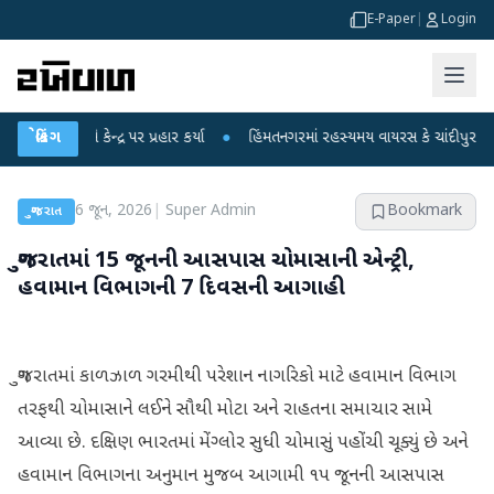
E-Paper
|
Login
ધીએ કેન્દ્ર પર પ્રહાર કર્યા
બ્રેકિંગ
●
હિંમતનગરમાં રહસ્યમય વાયરસ કે ચાંદીપુરા? 6 બાળક
6 જૂન, 2026
|
Super Admin
Bookmark
ગુજરાત
ગુજરાતમાં 15 જૂનની આસપાસ ચોમાસાની એન્ટ્રી,
હવામાન વિભાગની 7 દિવસની આગાહી
ગુજરાતમાં કાળઝાળ ગરમીથી પરેશાન નાગરિકો માટે હવામાન વિભાગ
તરફથી ચોમાસાને લઈને સૌથી મોટા અને રાહતના સમાચાર સામે
આવ્યા છે. દક્ષિણ ભારતમાં મેંગ્લોર સુધી ચોમાસું પહોંચી ચૂક્યું છે અને
હવામાન વિભાગના અનુમાન મુજબ આગામી ૧૫ જૂનની આસપાસ