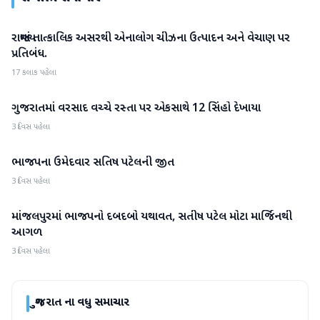
રાજ્યમાં તાત્કાલિક અસરથી એનાલોગ ચીઝના ઉત્પાદન અને વેચાણ પર
ગુજરાત
પ્રતિબંધ.
17 કલાક પહેલા
ગુજરાતમાં વરસાદ વચ્ચે રસ્તા પર એકસાથે 12 સિંહો દેખાયા
ગુજરાત
3 દિવસ પહેલા
ભાજપના ઉમેદવાર સતિષ પટેલની જીત
ગુજરાત
3 દિવસ પહેલા
માંજલપુરમાં ભાજપનો દબદબો યથાવત, સતીષ પટેલ મોટા માર્જિનથી
ગુજરાત
આગળ
3 દિવસ પહેલા
ગુજરાત
ના વધુ સમાચાર