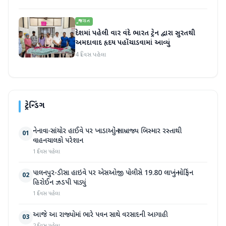
ગુજરાત
દેશમાં પહેલી વાર વંદે ભારત ટ્રેન દ્વારા સુરતથી
અમદાવાદ હૃદય પહોંચાડવામાં આવ્યું
4 દિવસ પહેલા
ટ્રેન્ડિંગ
નેનાવા-સાંચોર હાઈવે પર ખાડાઓનું સામ્રાજ્ય બિસ્માર રસ્તાથી
01
વાહનચાલકો પરેશાન
1 દિવસ પહેલા
પાલનપુર-ડીસા હાઇવે પર એસઓજી પોલીસે 19.80 લાખનું મોર્ફિન
02
હિરોઈન ઝડપી પાડ્યું
1 દિવસ પહેલા
આજે આ રાજ્યોમાં ભારે પવન સાથે વરસાદની આગાહી
03