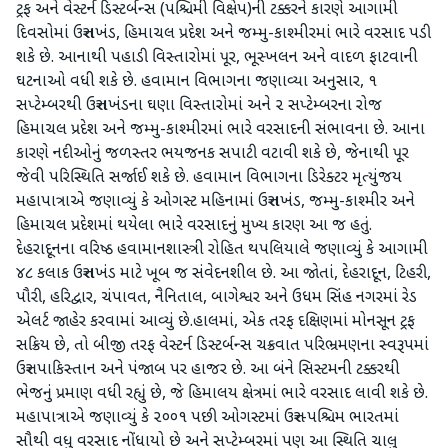
ટ્રફ અને વેસ્ટર્ન ડિસ્ટર્બન્સ (પશ્ચિમી વિક્ષેપ)ની ટક્કરને કારણે આગામી
દિવસોમાં ઉત્તરાખંડ, હિમાચલ પ્રદેશ અને જમ્મુ-કાશ્મીરમાં ભારે વરસાદ પડી
શકે છે. આનાથી પહાડી વિસ્તારોમાં પૂર, ભૂસ્ખલન અને વાદળ ફાટવાની
ઘટનાઓ વધી શકે છે. હવામાન વિભાગના જણાવ્યા અનુસાર, ૧
સપ્ટેમ્બરથી ઉત્તરાખંડના ઘણા વિસ્તારોમાં અને ૨ સપ્ટેમ્બરના રોજ
હિમાચલ પ્રદેશ અને જમ્મુ-કાશ્મીરમાં ભારે વરસાદની સંભાવના છે. આના
કારણે નદીઓનું જળસ્તર ભયજનક સપાટી વટાવી શકે છે, જેનાથી પૂર
જેવી પરિસ્થિતિ સર્જાઈ શકે છે. હવામાન વિભાગના ડિરેક્ટર મૃત્યુંજય
મહાપાત્રાએ જણાવ્યું કે ઓગસ્ટ મહિનામાં ઉત્તરાખંડ, જમ્મુ-કાશ્મીર અને
હિમાચલ પ્રદેશમાં થયેલા ભારે વરસાદનું મુખ્ય કારણ આ જ હતું.
દેહરાદૂનના વરિષ્ઠ હવામાનશાસ્ત્રી રોહિત થપલિયાલે જણાવ્યું કે આગામી
૪૮ કલાક ઉત્તરાખંડ માટે ખૂબ જ સંવેદનશીલ છે. આ જોતાં, દેહરાદૂન, ટિહરી,
પૌરી, હરિદ્વાર, ચંપાવત, નૈનિતાલ, બાગેશ્વર અને ઉધમ સિંહ નગરમાં રેડ
એલર્ટ જાહેર કરવામાં આવ્યું છે.હાલમાં, એક તરફ દક્ષિણમાં મોનસૂન ટ્રફ
સક્રિય છે, તો બીજી તરફ વેસ્ટર્ન ડિસ્ટર્બન્સ ચક્રવાત પરિભ્રમણના સ્વરૂપમાં
ઉત્તર પાકિસ્તાન અને પંજાબ પર હાજર છે. આ બંને સિસ્ટમની ટક્કરથી
ભેજનું પ્રમાણ વધી રહ્યું છે, જે હિમાલય ક્ષેત્રમાં ભારે વરસાદ લાવી શકે છે.
મહાપાત્રાએ જણાવ્યું કે ૨૦૦૧ પછી ઓગસ્ટમાં ઉત્તર-પશ્ચિમ ભારતમાં
સૌથી વધુ વરસાદ નોંધાયો છે અને સપ્ટેમ્બરમાં પણ આ સ્થિતિ ચાલુ