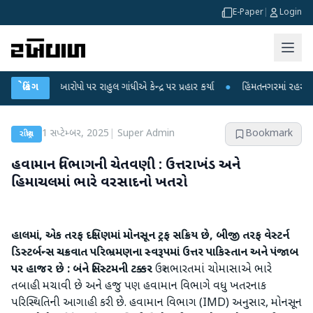
E-Paper
|
Login
કના આરોપો પર રાહુલ ગાંધીએ કેન્દ્ર પર પ્રહાર કર્યા
બ્રેકિંગ
●
હિંમતનગરમાં રહસ્યમય વાયરસ 
1 સપ્ટેમ્બર, 2025
|
Super Admin
Bookmark
રાષ્ટ્રીય
હવામાન વિભાગની ચેતવણી : ઉત્તરાખંડ અને
હિમાચલમાં ભારે વરસાદનો ખતરો
હાલમાં
,
એક તરફ દક્ષિણમાં મોનસૂન ટ્રફ સક્રિય છે
,
બીજી તરફ વેસ્ટર્ન
ડિસ્ટર્બન્સ ચક્રવાત પરિભ્રમણના સ્વરૂપમાં ઉત્તર પાકિસ્તાન અને પંજાબ
પર હાજર છે
: બંને સિસ્ટમની ટક્કર
ઉત્તર ભારતમાં ચોમાસાએ ભારે
તબાહી મચાવી છે અને હજુ પણ હવામાન વિભાગે વધુ ખતરનાક
પરિસ્થિતિની આગાહી કરી છે. હવામાન વિભાગ (IMD) અનુસાર, મોનસૂન