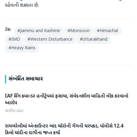
રહેવાની શક્યતા છે.
ટેગ્સ:
#
Jammu and Kashmir
#
Monsoon
#
Himachal
#
IMD
#
Western Disturbance
#
Uttarakhand
#
Heavy Rains
સંબંધિત સમાચાર
IAF વિંગ કમાન્ડર હનીટ્રેપમાં ફસાયા, સંવેદનશીલ માહિતી લીક કરવાનો
રાષ્ટ્રીય
આરોપ
40 મિનિટ પહેલા
રાયબરેલીમાં એન્કાઉન્ટર બાદ ચોરોની ગેંગની ધરપકડ, પોલીસે 12.4
રાષ્ટ્રીય
કિલો ચાંદીના દાગીના જપ્ત કર્યા