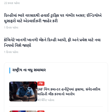
22 કલાક પહેલા
દિલ્હીમાં ભારે વરસાદથી હવાઈ ટ્રાફિક પર ગંભીર અસર; ઈન્ડિગોએ
રાષ્ટ્રીય
મુસાફરો માટે એડવાઈઝરી જાહેર કરી
1 દિવસ પહેલા
કેબિનેટે ખાનગી ખાનગી બેંકને દિલ્હી આપી, ફી અને પ્રવેશ માટે નવા
રાષ્ટ્રીય
નિયમો વિશે જાણો
1 દિવસ પહેલા
રાષ્ટ્રીય
ના વધુ સમાચાર
રાષ્ટ્રીય
IAF વિંગ કમાન્ડર હનીટ્રેપમાં ફસાયા, સંવેદનશીલ
માહિતી લીક કરવાનો આરોપ
40 મિનિટ પહેલા