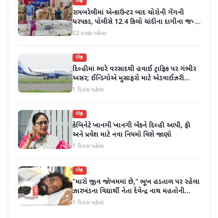
રાષ્ટ્રીય
રાયબરેલીમાં એન્કાઉન્ટર બાદ ચોરોની ગેંગની
ધરપકડ, પોલીસે 12.4 કિલો ચાંદીના દાગીના જપ્ત
કર્યા
22 કલાક પહેલા
રાષ્ટ્રીય
દિલ્હીમાં ભારે વરસાદથી હવાઈ ટ્રાફિક પર ગંભીર
અસર; ઈન્ડિગોએ મુસાફરો માટે એડવાઈઝરી
જાહેર કરી
1 દિવસ પહેલા
રાષ્ટ્રીય
કેબિનેટે ખાનગી ખાનગી બેંકને દિલ્હી આપી, ફી
અને પ્રવેશ માટે નવા નિયમો વિશે જાણો
1 દિવસ પહેલા
રાષ્ટ્રીય
"મારો જીવ જોખમમાં છે," ભૂખ હડતાળ પર રહેલા
ઝારખંડના વિદ્યાર્થી નેતા દેવેન્દ્ર નાથ મહતોની
તબિયત ખરાબ
1 દિવસ પહેલા