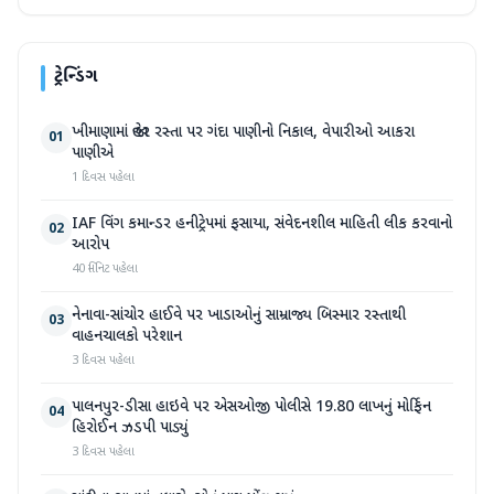
ટ્રેન્ડિંગ
ખીમાણામાં જાહેર રસ્તા પર ગંદા પાણીનો નિકાલ, વેપારીઓ આકરા
01
પાણીએ
1 દિવસ પહેલા
IAF વિંગ કમાન્ડર હનીટ્રેપમાં ફસાયા, સંવેદનશીલ માહિતી લીક કરવાનો
02
આરોપ
40 મિનિટ પહેલા
નેનાવા-સાંચોર હાઈવે પર ખાડાઓનું સામ્રાજ્ય બિસ્માર રસ્તાથી
03
વાહનચાલકો પરેશાન
3 દિવસ પહેલા
પાલનપુર-ડીસા હાઇવે પર એસઓજી પોલીસે 19.80 લાખનું મોર્ફિન
04
હિરોઈન ઝડપી પાડ્યું
3 દિવસ પહેલા