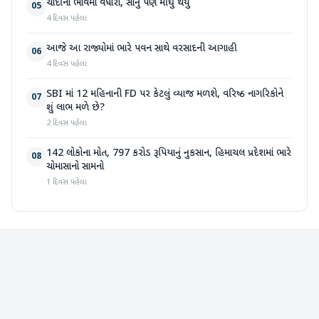
ચાંદીના ભાવમાં વધારો, સોનું પણ મોંઘુ થયું
05
4 દિવસ પહેલા
આજે આ રાજ્યોમાં ભારે પવન સાથે વરસાદની આગાહી
06
4 દિવસ પહેલા
SBI માં 12 મહિનાની FD પર કેટલું વ્યાજ મળશે, વરિષ્ઠ નાગરિકોને
07
શું લાભ મળે છે?
2 દિવસ પહેલા
142 લોકોના મોત, 797 કરોડ રૂપિયાનું નુકસાન, હિમાચલ પ્રદેશમાં ભારે
08
ચોમાસાનો સામનો
1 દિવસ પહેલા