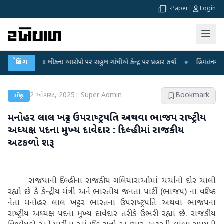
E-Paper
|
Login
ક્ષા લીકના આરોપો પર રાહુલ ગાંધીએ કેન્દ્ર પર પ્રહાર કર્યા
બ્રેકિંગ
●
હિંમતનગરમાં રહસ્યમય
2 ઑગસ્ટ, 2025
|
Super Admin
Bookmark
રાષ્ટ્રીય
મનોહર લાલ ખટ્ટર ઉપરાષ્‍ટ્રપતિ અથવા ભાજપ રાષ્‍ટ્રીય
અધ્‍યક્ષ પદના મુખ્‍ય દાવેદાર : દિલ્‍હીમાં રાજકીય
અટકળો શરૂ
રાજધાની દિલ્‍હીના રાજકીય ગલિયારાઓમાં ચર્ચાનો દોર ચાલી
રહ્યો છે કે કેન્‍દ્રીય મંત્રી અને ભારતીય જનતા પાર્ટી (ભાજપ) ના વરિષ્ઠ
નેતા મનોહર લાલ ખટ્ટર ભારતના ઉપરાષ્‍ટ્રપતિ અથવા ભાજપના
રાષ્‍ટ્રીય અધ્‍યક્ષ પદના મુખ્‍ય દાવેદાર તરીકે ઉભરી રહ્યા છે. રાજકીય