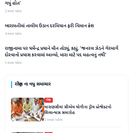
ગયું હોત'
2 કલાક પહેલા
બારામતીમાં તાલીમ ઉડાન દરમિયાન ફરી વિમાન ક્રેશ
રાષ્ટ્રીય
4 કલાક પહેલા
રાજીનામા પર ધર્મેન્દ્ર પ્રધાને મૌન તોડ્યું, કહ્યું, 'જનરલ ઝેડને ગેરમાર્ગે
રાષ્ટ્રીય
દોરવાનો પ્રયાસ કરવામાં આવ્યો, મારા માટે પદ મહત્વનું નથી'
5 કલાક પહેલા
રાષ્ટ્રીય
ના વધુ સમાચાર
રાષ્ટ્રીય
વારાણસીમાં સીએમ યોગીના ડ્રીમ પ્રોજેક્ટનો
શિલાન્યાસ સમારોહ
2 કલાક પહેલા