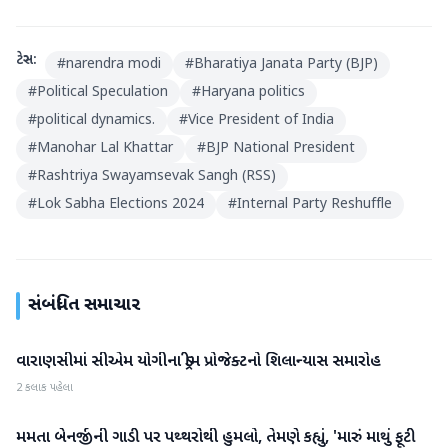
ટેગ્સ:
#
narendra modi
#
Bharatiya Janata Party (BJP)
#
Political Speculation
#
Haryana politics
#
political dynamics.
#
Vice President of India
#
Manohar Lal Khattar
#
BJP National President
#
Rashtriya Swayamsevak Sangh (RSS)
#
Lok Sabha Elections 2024
#
Internal Party Reshuffle
સંબંધિત સમાચાર
વારાણસીમાં સીએમ યોગીના ડ્રીમ પ્રોજેક્ટનો શિલાન્યાસ સમારોહ
રાષ્ટ્રીય
2 કલાક પહેલા
મમતા બેનર્જીની ગાડી પર પથ્થરોથી હુમલો, તેમણે કહ્યું, 'મારું માથું ફૂટી
રાષ્ટ્રીય