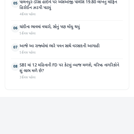
પાલનપુર-ડીસા હાઇવે પર એસઓજી પોલીસે 19.80 લાખનું મોર્ફિન
05
હિરોઈન ઝડપી પાડ્યું
4 દિવસ પહેલા
ચાંદીના ભાવમાં વધારો, સોનું પણ મોંઘુ થયું
06
5 દિવસ પહેલા
આજે આ રાજ્યોમાં ભારે પવન સાથે વરસાદની આગાહી
07
5 દિવસ પહેલા
SBI માં 12 મહિનાની FD પર કેટલું વ્યાજ મળશે, વરિષ્ઠ નાગરિકોને
08
શું લાભ મળે છે?
3 દિવસ પહેલા