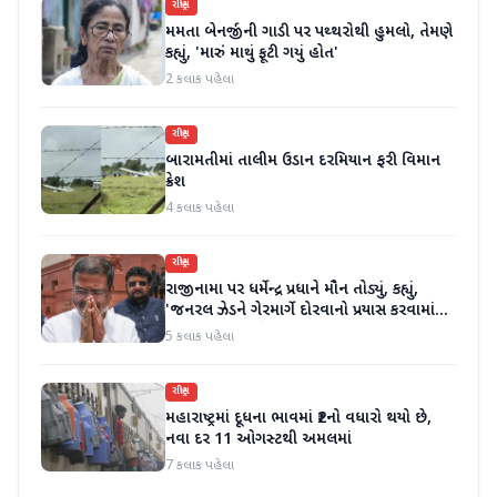
રાષ્ટ્રીય
મમતા બેનર્જીની ગાડી પર પથ્થરોથી હુમલો, તેમણે
કહ્યું, 'મારું માથું ફૂટી ગયું હોત'
2 કલાક પહેલા
રાષ્ટ્રીય
બારામતીમાં તાલીમ ઉડાન દરમિયાન ફરી વિમાન
ક્રેશ
4 કલાક પહેલા
રાષ્ટ્રીય
રાજીનામા પર ધર્મેન્દ્ર પ્રધાને મૌન તોડ્યું, કહ્યું,
'જનરલ ઝેડને ગેરમાર્ગે દોરવાનો પ્રયાસ કરવામાં
આવ્યો, મારા માટે પદ મહત્વનું નથી'
5 કલાક પહેલા
રાષ્ટ્રીય
મહારાષ્ટ્રમાં દૂધના ભાવમાં ₹2નો વધારો થયો છે,
નવા દર 11 ઓગસ્ટથી અમલમાં
7 કલાક પહેલા