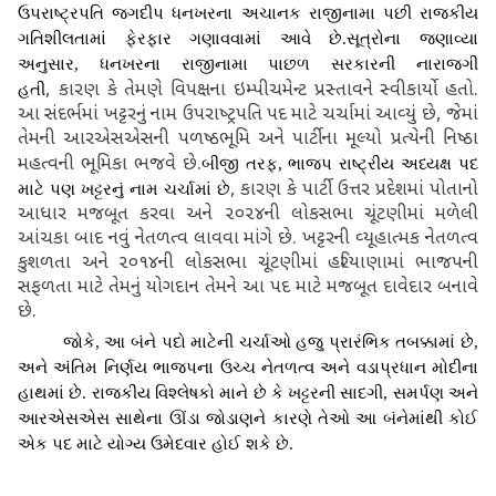
ઉપરાષ્‍ટ્રપતિ જગદીપ ધનખરના અચાનક રાજીનામા પછી રાજકીય
ગતિશીલતામાં ફેરફાર ગણાવવામાં આવે છે.
સૂત્રોના જણાવ્‍યા
અનુસાર
, ધનખરના રાજીનામા પાછળ સરકારની નારાજગી
, કારણ કે તેમણે વિપક્ષના ઇમ્‍પીચમેન્‍ટ પ્રસ્‍તાવને સ્‍વીકાર્યો હતો.
હતી
આ સંદર્ભમાં ખટ્ટરનું નામ ઉપરાષ્‍ટ્રપતિ પદ માટે ચર્ચામાં આવ્‍યું છે, જેમાં
તેમની આરએસએસની પળષ્ઠભૂમિ અને પાર્ટીના મૂલ્‍યો પ્રત્‍યેની નિષ્ઠા
મહત્‍વની ભૂમિકા ભજવે છે.
બીજી તરફ
, ભાજપ રાષ્‍ટ્રીય અધ્‍યક્ષ પદ
, કારણ કે પાર્ટી ઉત્તર પ્રદેશમાં પોતાનો
માટે પણ ખટ્ટરનું નામ ચર્ચામાં છે
આધાર મજબૂત કરવા અને ૨૦૨૪ની લોકસભા ચૂંટણીમાં મળેલી
આંચકા બાદ નવું નેતળત્‍વ લાવવા માંગે છે. ખટ્ટરની વ્‍યૂહાત્‍મક નેતળત્‍વ
કુશળતા અને ૨૦૧૪ની લોકસભા ચૂંટણીમાં હરિયાણામાં ભાજપની
સફળતા માટે તેમનું યોગદાન તેમને આ પદ માટે મજબૂત દાવેદાર બનાવે
છે.
જોકે
,
આ બંને પદો માટેની ચર્ચાઓ હજુ પ્રારંભિક તબક્કામાં છે
,
અને અંતિમ નિર્ણય ભાજપના ઉચ્‍ચ નેતળત્‍વ અને વડાપ્રધાન મોદીના
હાથમાં છે. રાજકીય વિશ્‍લેષકો માને છે કે ખટ્ટરની સાદગી
,
સમર્પણ અને
આરએસએસ સાથેના ઊંડા જોડાણને કારણે તેઓ આ બંનેમાંથી કોઈ
એક પદ માટે યોગ્‍ય ઉમેદવાર હોઈ શકે છે.