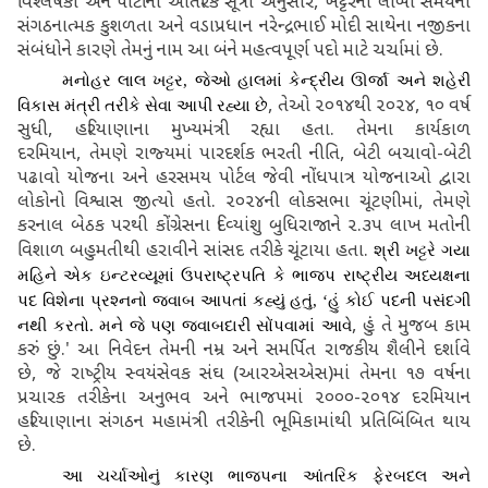
વિશ્‍લેષકો અને પાર્ટીના આંતરિક સૂત્રો અનુસાર
, ખટ્ટરની લાંબા સમયની
સંગઠનાત્‍મક કુશળતા અને વડાપ્રધાન નરેન્‍દ્રભાઈ મોદી સાથેના નજીકના
સંબંધોને કારણે તેમનું નામ આ બંને મહત્‍વપૂર્ણ પદો માટે ચર્ચામાં છે.
મનોહર લાલ ખટ્ટર
, જેઓ હાલમાં કેન્‍દ્રીય ઊર્જા અને શહેરી
, તેઓ ૨૦૧૪થી ૨૦૨૪, ૧૦ વર્ષ
વિકાસ મંત્રી તરીકે સેવા આપી રહ્યા છે
સુધી, હરિયાણાના મુખ્‍યમંત્રી રહ્યા હતા. તેમના કાર્યકાળ
દરમિયાન, તેમણે રાજ્‍યમાં પારદર્શક ભરતી નીતિ, બેટી બચાવો-બેટી
પઢાવો યોજના અને હરસમય પોર્ટલ જેવી નોંધપાત્ર યોજનાઓ દ્વારા
લોકોનો વિશ્વાસ જીત્‍યો હતો. ૨૦૨૪ની લોકસભા ચૂંટણીમાં, તેમણે
કરનાલ બેઠક પરથી કોંગ્રેસના દિવ્‍યાંશુ બુધિરાજાને ૨.૩૫ લાખ મતોની
વિશાળ બહુમતીથી હરાવીને સાંસદ તરીકે ચૂંટાયા હતા.
શ્રી ખટ્ટરે ગયા
મહિને એક ઇન્‍ટરવ્‍યૂમાં ઉપરાષ્‍ટ્રપતિ કે ભાજપ રાષ્‍ટ્રીય અધ્‍યક્ષના
પદ વિશેના પ્રશ્‍નનો જવાબ આપતાં કહ્યું હતું
, ‘હું કોઈ પદની પસંદગી
, હું તે મુજબ કામ
નથી કરતો. મને જે પણ જવાબદારી સોંપવામાં આવે
કરું છું.' આ નિવેદન તેમની નમ્ર અને સમર્પિત રાજકીય શૈલીને દર્શાવે
છે, જે રાષ્‍ટ્રીય સ્‍વયંસેવક સંઘ (આરએસએસ)માં તેમના ૧૭ વર્ષના
પ્રચારક તરીકેના અનુભવ અને ભાજપમાં ૨૦૦૦-૨૦૧૪ દરમિયાન
હરિયાણાના સંગઠન મહામંત્રી તરીકેની ભૂમિકામાંથી પ્રતિબિંબિત થાય
છે.
આ ચર્ચાઓનું કારણ ભાજપના આંતરિક ફેરબદલ અને