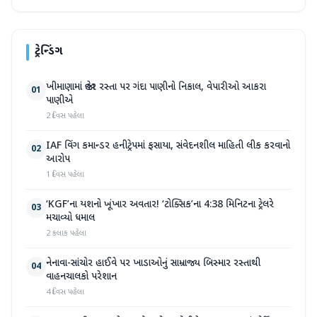
ટ્રેન્ડિંગ
ખીમાણામાં જાહેર રસ્તા પર ગંદા પાણીનો નિકાલ, વેપારીઓ આકરા
01
પાણીએ
2 દિવસ પહેલા
IAF વિંગ કમાન્ડર હનીટ્રેપમાં ફસાયા, સંવેદનશીલ માહિતી લીક કરવાનો
02
આરોપ
1 દિવસ પહેલા
‘KGF’ના યશનો ખૂંખાર અવતાર! ‘ટોક્સિક’ના 4:38 મિનિટના ટ્રેલરે
03
મચાવ્યો ધમાલ
2 કલાક પહેલા
નેનાવા-સાંચોર હાઈવે પર ખાડાઓનું સામ્રાજ્ય બિસ્માર રસ્તાથી
04
વાહનચાલકો પરેશાન
4 દિવસ પહેલા