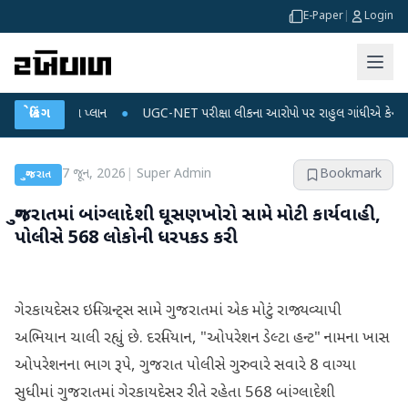
E-Paper
|
Login
અને ડેટા પ્લાન
બ્રેકિંગ
●
UGC-NET પરીક્ષા લીકના આરોપો પર રાહુલ ગાંધીએ કેન્દ્ર પર પ્રહાર 
7 જૂન, 2026
|
Super Admin
Bookmark
ગુજરાત
ગુજરાતમાં બાંગ્લાદેશી ઘૂસણખોરો સામે મોટી કાર્યવાહી,
પોલીસે 568 લોકોની ધરપકડ કરી
ગેરકાયદેસર ઇમિગ્રન્ટ્સ સામે ગુજરાતમાં એક મોટું રાજ્યવ્યાપી
અભિયાન ચાલી રહ્યું છે. દરમિયાન, "ઓપરેશન ડેલ્ટા હન્ટ" નામના ખાસ
ઓપરેશનના ભાગ રૂપે, ગુજરાત પોલીસે ગુરુવારે સવારે 8 વાગ્યા
સુધીમાં ગુજરાતમાં ગેરકાયદેસર રીતે રહેતા 568 બાંગ્લાદેશી