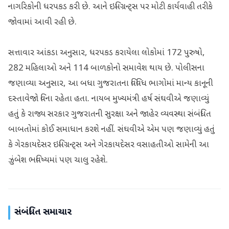
નાગરિકોની ધરપકડ કરી છે. આને ઇમિગ્રન્ટ્સ પર મોટી કાર્યવાહી તરીકે
જોવામાં આવી રહી છે.
સત્તાવાર આંકડા અનુસાર, ધરપકડ કરાયેલા લોકોમાં 172 પુરુષો,
282 મહિલાઓ અને 114 બાળકોનો સમાવેશ થાય છે. પોલીસના
જણાવ્યા અનુસાર, આ બધા ગુજરાતના વિવિધ ભાગોમાં માન્ય કાનૂની
દસ્તાવેજો વિના રહેતા હતા. નાયબ મુખ્યમંત્રી હર્ષ સંઘવીએ જણાવ્યું
હતું કે રાજ્ય સરકાર ગુજરાતની સુરક્ષા અને જાહેર વ્યવસ્થા સંબંધિત
બાબતોમાં કોઈ સમાધાન કરશે નહીં. સંઘવીએ એમ પણ જણાવ્યું હતું
કે ગેરકાયદેસર ઇમિગ્રન્ટ્સ અને ગેરકાયદેસર વસાહતીઓ સામેની આ
ઝુંબેશ ભવિષ્યમાં પણ ચાલુ રહેશે.
સંબંધિત સમાચાર