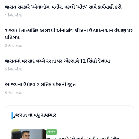
ગુજરાત સરકારે 'એનાલોગ' પનીર, નકલી 'ચીઝ' સામે કાર્યવાહી કરી
ગુજરાત
1 દિવસ પહેલા
રાજ્યમાં તાત્કાલિક અસરથી એનાલોગ ચીઝના ઉત્પાદન અને વેચાણ પર
ગુજરાત
પ્રતિબંધ.
2 દિવસ પહેલા
ગુજરાતમાં વરસાદ વચ્ચે રસ્તા પર એકસાથે 12 સિંહો દેખાયા
ગુજરાત
5 દિવસ પહેલા
ભાજપના ઉમેદવાર સતિષ પટેલની જીત
ગુજરાત
5 દિવસ પહેલા
ગુજરાત
ના વધુ સમાચાર
ગુજરાત