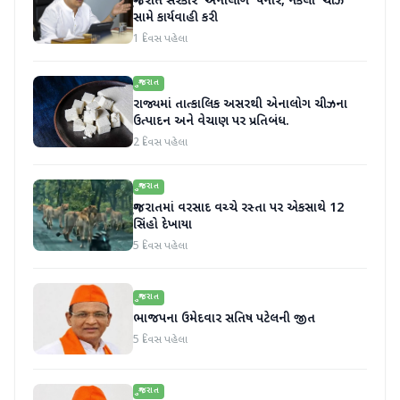
ગુજરાત સરકારે 'એનાલોગ' પનીર, નકલી 'ચીઝ'
સામે કાર્યવાહી કરી
1 દિવસ પહેલા
ગુજરાત
રાજ્યમાં તાત્કાલિક અસરથી એનાલોગ ચીઝના
ઉત્પાદન અને વેચાણ પર પ્રતિબંધ.
2 દિવસ પહેલા
ગુજરાત
ગુજરાતમાં વરસાદ વચ્ચે રસ્તા પર એકસાથે 12
સિંહો દેખાયા
5 દિવસ પહેલા
ગુજરાત
ભાજપના ઉમેદવાર સતિષ પટેલની જીત
5 દિવસ પહેલા
ગુજરાત