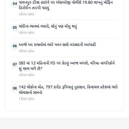
પાલનપુર-ડીસા હાઇવે પર એસઓજી પોલીસે 19.80 લાખનું મોર્ફિન
04
હિરોઈન ઝડપી પાડ્યું
3 દિવસ પહેલા
ચાંદીના ભાવમાં વધારો, સોનું પણ મોંઘુ થયું
05
4 દિવસ પહેલા
આજે આ રાજ્યોમાં ભારે પવન સાથે વરસાદની આગાહી
06
4 દિવસ પહેલા
SBI માં 12 મહિનાની FD પર કેટલું વ્યાજ મળશે, વરિષ્ઠ નાગરિકોને
07
શું લાભ મળે છે?
2 દિવસ પહેલા
142 લોકોના મોત, 797 કરોડ રૂપિયાનું નુકસાન, હિમાચલ પ્રદેશમાં ભારે
08
ચોમાસાનો સામનો
1 દિવસ પહેલા