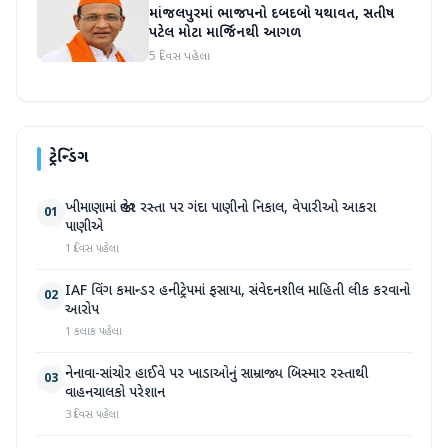
માંજલપુરમાં ભાજપનો દબદબો યથાવત, સતીષ
પટેલ મોટા માર્જિનથી આગળ
5 દિવસ પહેલા
ટ્રેન્ડિંગ
ખીમાણામાં જાહેર રસ્તા પર ગંદા પાણીનો નિકાલ, વેપારીઓ આકરા
01
પાણીએ
1 દિવસ પહેલા
IAF વિંગ કમાન્ડર હનીટ્રેપમાં ફસાયા, સંવેદનશીલ માહિતી લીક કરવાનો
02
આરોપ
1 કલાક પહેલા
નેનાવા-સાંચોર હાઈવે પર ખાડાઓનું સામ્રાજ્ય બિસ્માર રસ્તાથી
03
વાહનચાલકો પરેશાન
3 દિવસ પહેલા