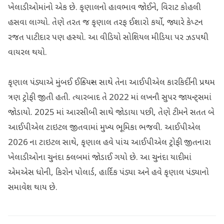
ખેલાડીઓમાંનો એક છે. કૃણાલનો હાવભાવ જોઈને, વિરાટ કોહલી
હસવા લાગ્યો. તેણે તરત જ કૃણાલ તરફ ઈશારો કર્યો, જ્યારે કેપ્ટન
રજત પાટીદાર પણ હસ્યો. આ વીડિયો સોશિયલ મીડિયા પર ઝડપથી
વાયરલ થયો.
કૃણાલ પંડ્યાએ મુંબઈ ઈન્ડિયન્સ સાથે તેના આઈપીએલ કારકિર્દીની પ્રથમ
ત્રણ ટ્રોફી જીતી હતી. ત્યારબાદ તે 2022 માં લખનૌ સુપર જાયન્ટ્સમાં
જોડાયો. 2025 માં આરસીબી સાથે જોડાયા પછી, તેણે ટીમને સતત બે
આઈપીએલ ટાઇટલ જીતવામાં મુખ્ય ભૂમિકા ભજવી. આઈપીએલ
2026 ના ટાઇટલ સાથે, કૃણાલ હવે પાંચ આઈપીએલ ટ્રોફી જીતનારા
ખેલાડીઓના ચુનંદા ક્લબમાં જોડાઈ ગયો છે. આ ચુનંદા યાદીમાં
એમએસ ધોની, કિરોન પોલાર્ડ, હાર્દિક પંડ્યા અને હવે કૃણાલ પંડ્યાનો
સમાવેશ થાય છે.