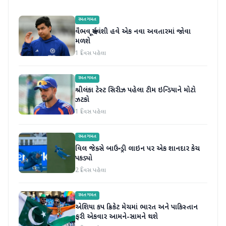
રમતગમત
વૈભવ સૂર્યવંશી હવે એક નવા અવતારમાં જોવા
મળશે
1 દિવસ પહેલા
રમતગમત
શ્રીલંકા ટેસ્ટ સિરીઝ પહેલા ટીમ ઇન્ડિયાને મોટો
ઝટકો
1 દિવસ પહેલા
રમતગમત
વિલ જેક્સે બાઉન્ડ્રી લાઇન પર એક શાનદાર કેચ
પકડ્યો
2 દિવસ પહેલા
રમતગમત
એશિયા કપ ક્રિકેટ મેચમાં ભારત અને પાકિસ્તાન
ફરી એકવાર આમને-સામને થશે