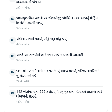
વાહનચાલકો પરેશાન
3 દિવસ પહેલા
પાલનપુર-ડીસા હાઇવે પર એસઓજી પોલીસે 19.80 લાખનું મોર્ફિન
04
હિરોઈન ઝડપી પાડ્યું
3 દિવસ પહેલા
ચાંદીના ભાવમાં વધારો, સોનું પણ મોંઘુ થયું
05
4 દિવસ પહેલા
આજે આ રાજ્યોમાં ભારે પવન સાથે વરસાદની આગાહી
06
5 દિવસ પહેલા
SBI માં 12 મહિનાની FD પર કેટલું વ્યાજ મળશે, વરિષ્ઠ નાગરિકોને
07
શું લાભ મળે છે?
2 દિવસ પહેલા
142 લોકોના મોત, 797 કરોડ રૂપિયાનું નુકસાન, હિમાચલ પ્રદેશમાં ભારે
08
ચોમાસાનો સામનો
1 દિવસ પહેલા