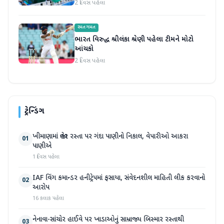
2 દિવસ પહેલા
રમતગમત
ભારત વિરુદ્ધ શ્રીલંકા શ્રેણી પહેલા ટીમને મોટો
આંચકો
2 દિવસ પહેલા
ટ્રેન્ડિંગ
ખીમાણામાં જાહેર રસ્તા પર ગંદા પાણીનો નિકાલ, વેપારીઓ આકરા
01
પાણીએ
1 દિવસ પહેલા
IAF વિંગ કમાન્ડર હનીટ્રેપમાં ફસાયા, સંવેદનશીલ માહિતી લીક કરવાનો
02
આરોપ
16 કલાક પહેલા
નેનાવા-સાંચોર હાઈવે પર ખાડાઓનું સામ્રાજ્ય બિસ્માર રસ્તાથી
03