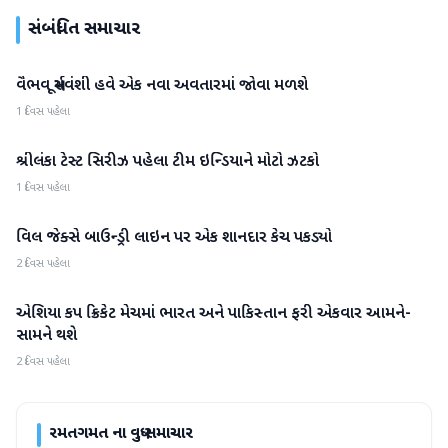
સંબંધિત સમાચાર
વૈભવ સૂર્યવંશી હવે એક નવા અવતારમાં જોવા મળશે
રમતગમત
1 દિવસ પહેલા
શ્રીલંકા ટેસ્ટ સિરીઝ પહેલા ટીમ ઇન્ડિયાને મોટો ઝટકો
રમતગમત
1 દિવસ પહેલા
વિલ જેક્સે બાઉન્ડ્રી લાઇન પર એક શાનદાર કેચ પકડ્યો
રમતગમત
2 દિવસ પહેલા
એશિયા કપ ક્રિકેટ મેચમાં ભારત અને પાકિસ્તાન ફરી એકવાર આમને-
રમતગમત
સામને થશે
2 દિવસ પહેલા
રમતગમત
ના વધુ સમાચાર