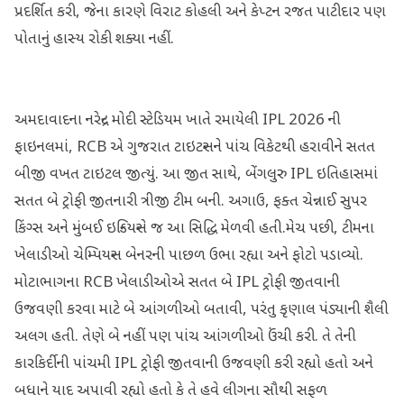
પ્રદર્શિત કરી, જેના કારણે વિરાટ કોહલી અને કેપ્ટન રજત પાટીદાર પણ
પોતાનું હાસ્ય રોકી શક્યા નહીં.
અમદાવાદના નરેન્દ્ર મોદી સ્ટેડિયમ ખાતે રમાયેલી IPL 2026 ની
ફાઇનલમાં, RCB એ ગુજરાત ટાઇટન્સને પાંચ વિકેટથી હરાવીને સતત
બીજી વખત ટાઇટલ જીત્યું. આ જીત સાથે, બેંગલુરુ IPL ઇતિહાસમાં
સતત બે ટ્રોફી જીતનારી ત્રીજી ટીમ બની. અગાઉ, ફક્ત ચેન્નાઈ સુપર
કિંગ્સ અને મુંબઈ ઇન્ડિયન્સે જ આ સિદ્ધિ મેળવી હતી.મેચ પછી, ટીમના
ખેલાડીઓ ચેમ્પિયન્સ બેનરની પાછળ ઉભા રહ્યા અને ફોટો પડાવ્યો.
મોટાભાગના RCB ખેલાડીઓએ સતત બે IPL ટ્રોફી જીતવાની
ઉજવણી કરવા માટે બે આંગળીઓ બતાવી, પરંતુ કૃણાલ પંડ્યાની શૈલી
અલગ હતી. તેણે બે નહીં પણ પાંચ આંગળીઓ ઉંચી કરી. તે તેની
કારકિર્દીની પાંચમી IPL ટ્રોફી જીતવાની ઉજવણી કરી રહ્યો હતો અને
બધાને યાદ અપાવી રહ્યો હતો કે તે હવે લીગના સૌથી સફળ