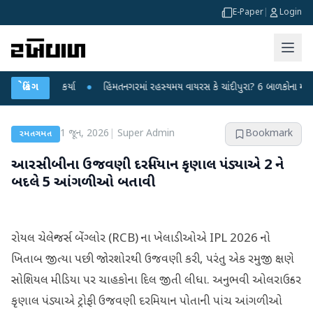
E-Paper
|
Login
્રહાર કર્યા
બ્રેકિંગ
●
હિંમતનગરમાં રહસ્યમય વાયરસ કે ચાંદીપુરા? 6 બાળકોના મોતથી ફફડાટ
1 જૂન, 2026
|
Super Admin
Bookmark
રમતગમત
આરસીબીના ઉજવણી દરમિયાન કૃણાલ પંડ્યાએ 2 ને
બદલે 5 આંગળીઓ બતાવી
રોયલ ચેલેન્જર્સ બેંગ્લોર (RCB) ના ખેલાડીઓએ IPL 2026 નો
ખિતાબ જીત્યા પછી જોરશોરથી ઉજવણી કરી, પરંતુ એક રમુજી ક્ષણે
સોશિયલ મીડિયા પર ચાહકોના દિલ જીતી લીધા. અનુભવી ઓલરાઉન્ડર
કૃણાલ પંડ્યાએ ટ્રોફી ઉજવણી દરમિયાન પોતાની પાંચ આંગળીઓ