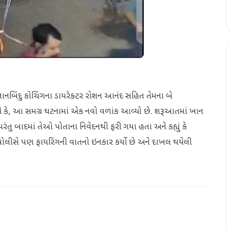
ઞાનબિંદુ કોચિંગના ડાયરેક્ટર રોશન આનંદ સહિત તેમના બે
ે, આ સમગ્ર ઘટનામાં એક નવો વળાંક આવ્યો છે. શરૂઆતમાં ખાન
ં, પરંતુ બાદમાં તેઓ પોતાના નિવેદનથી ફરી ગયા હતા અને કહ્યું કે
. પોલીસે પણ ફાયરિંગની વાતનો ઇનકાર કર્યો છે અને દાખલ થયેલી