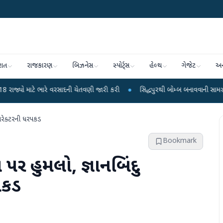
રાત
રાજકારણ
બિઝનેસ
સ્પોર્ટ્સ
હેલ્થ
ગેજેટ
અન
રે વરસાદની ચેતવણી જારી કરી
●
સિદ્ધપુરથી બોમ્બ બનાવવાની સામગ્રી સાથે જૈશના 5 
યરેક્ટરની ધરપકડ
Bookmark
ર હુમલો, જ્ઞાનબિંદુ
પકડ