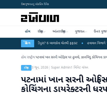
ઉત્તર ગુજરાતનું લોકપ્રિય દૈનિક
હોમ
રાષ્ટ્રીય
આંતરરાષ્ટ્રીય
ગુજરાત
ઉત્તર ગુજ
વાયરસ કે ચાંદીપુરા? 6 બાળકોના મોતથી ફફડાટ
બ્રેકિંગ
●
હવામાન વિભાગે 18 રાજ્યો માટે ભા
હોમ
/
રાષ્ટ્રીય
/
પટનામાં ખાન સરની ઓફિસ પર હુમલો, જ્ઞાનબિંદુ કોચિંગના ડા
3 જૂન, 2026
|
Super Admin
1
મિનિટ વાંચન
રાષ્ટ્રીય
પટનામાં ખાન સરની ઓફિસ પ
કોચિંગના ડાયરેક્ટરની ધર