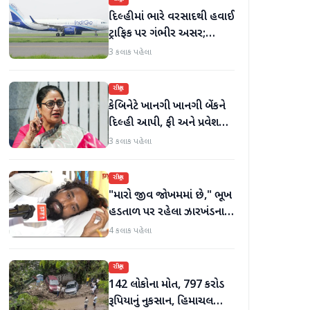
દિલ્હીમાં ભારે વરસાદથી હવાઈ
ટ્રાફિક પર ગંભીર અસર;
ઈન્ડિગોએ મુસાફરો માટે
3 કલાક પહેલા
એડવાઈઝરી જાહેર કરી
રાષ્ટ્રીય
કેબિનેટે ખાનગી ખાનગી બેંકને
દિલ્હી આપી, ફી અને પ્રવેશ
માટે નવા નિયમો વિશે જાણો
3 કલાક પહેલા
રાષ્ટ્રીય
"મારો જીવ જોખમમાં છે," ભૂખ
હડતાળ પર રહેલા ઝારખંડના
વિદ્યાર્થી નેતા દેવેન્દ્ર નાથ
4 કલાક પહેલા
મહતોની તબિયત ખરાબ
રાષ્ટ્રીય
142 લોકોના મોત, 797 કરોડ
રૂપિયાનું નુકસાન, હિમાચલ