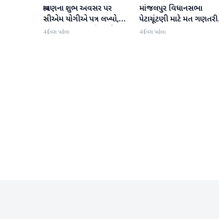
શ્રાવણના શુભ અવસર પર
માંજલપુર વિધાનસભા
રાષ્ટ્રીય
રાષ્ટ્રીય
સીએમ યોગીએ પત્ર લખ્યો,
પેટાચૂંટણી માટે મત ગણતરી
જળ સંરક્ષણ, પ્રકૃતિ અને
શરૂ
4 દિવસ પહેલા
4 દિવસ પહેલા
સામાજિક ભાગીદારી માટે
હાકલ કરી