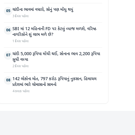
ચાંદીના ભાવમાં વધારો, સોનું પણ મોંઘુ થયું
05
3 દિવસ પહેલા
SBI માં 12 મહિનાની FD પર કેટલું વ્યાજ મળશે, વરિષ્ઠ
06
નાગરિકોને શું લાભ મળે છે?
1 દિવસ પહેલા
ચાંદી 5,000 રૂપિયા મોંઘી થઈ, સોનાના ભાવ 2,200 રૂપિયા
07
સુધી વધ્યા
2 દિવસ પહેલા
142 લોકોના મોત, 797 કરોડ રૂપિયાનું નુકસાન, હિમાચલ
08
પ્રદેશમાં ભારે ચોમાસાનો સામનો
4 કલાક પહેલા