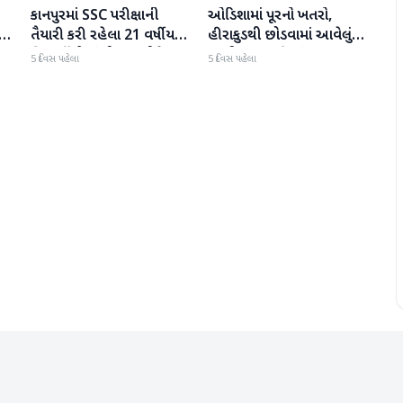
કાનપુરમાં SSC પરીક્ષાની
ઓડિશામાં પૂરનો ખતરો,
રાષ્ટ્રીય
રાષ્ટ્રીય
તૈયારી કરી રહેલા 21 વર્ષીય
હીરાકુડથી છોડવામાં આવેલું
વિદ્યાર્થીએ ફાંસી લગાવીને
પાણી કટક પહોંચ્યું; 10
5 દિવસ પહેલા
5 દિવસ પહેલા
આત્મહત્યા કરી
જિલ્લાઓ હાઇ એલર્ટ પર