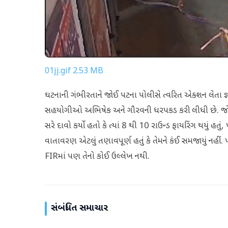
01jj.gif
2.53 MB
ઘટનાની ગંભીરતાને જોઈ પટના પોલીસે ત્વરિત એક્શન લેતા જ્
સહયોગીઓ અભિષેક અને ગૌરવની ધરપકડ કરી લીધી છે. જો ક
સરે દાવો કર્યો હતો કે ત્યાં 8 થી 10 રાઉન્ડ ફાયરિંગ થયું હતુ
વાતાવરણ એટલું તણાવપૂર્ણ હતું કે તેમને કંઈ સમજાયું નહીં
FIRમાં પણ તેનો કોઈ ઉલ્લેખ નથી.
સંબંધિત સમાચાર