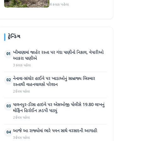
પ્રદેશમાં ભારે ચોમાસાનો સામનો
4 કલાક પહેલા
ટ્રેન્ડિંગ
ખીમાણામાં જાહેર રસ્તા પર ગંદા પાણીનો નિકાલ, વેપારીઓ
01
આકરા પાણીએ
3 કલાક પહેલા
નેનાવા-સાંચોર હાઈવે પર ખાડાઓનું સામ્રાજ્ય બિસ્માર
02
રસ્તાથી વાહનચાલકો પરેશાન
2 દિવસ પહેલા
પાલનપુર-ડીસા હાઇવે પર એસઓજી પોલીસે 19.80 લાખનું
03
મોર્ફિન હિરોઈન ઝડપી પાડ્યું
2 દિવસ પહેલા
આજે આ રાજ્યોમાં ભારે પવન સાથે વરસાદની આગાહી
04
3 દિવસ પહેલા