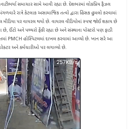
ટીભર્યા સમાચાર સામે આવી રહ્યા છે. દેશભરમાં લોકપ્રિય ફૈઝલ
 મંગળવારે રાત્રે કેટલાક અસામાજિક તત્વો દ્વારા હિંસક હુમલો કરવામાં
મીડિયા પર વાયરલ થયો છે. વાયરલ વીડિયોમાં સ્પષ્ટ જોઈ શકાય છે
હ્યા છે, ઈંટો અને પથ્થરો ફેંકી રહ્યા છે અને સંસ્થાના પોસ્ટરો પણ ફાડી
ીર હાલતમાં PMCH હોસ્પિટલમાં દાખલ કરવામાં આવ્યો છે. ખાન સરે આ
યરેક્ટર અને કર્મચારીઓ પર લગાવ્યો છે.