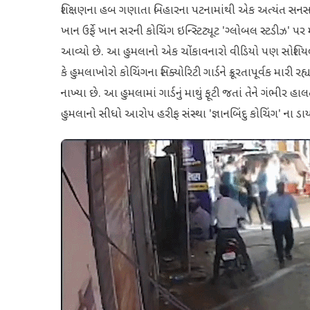
શિક્ષણના હબ ગણાતા બિહારના પટનામાંથી એક અત્યંત સનસના
ખાન ઉર્ફે ખાન સરની કોચિંગ ઇન્સ્ટિટ્યૂટ 'ગ્લોબલ સ્ટડીઝ' પર
આવ્યો છે. આ હુમલાનો એક ચોંકાવનારો વીડિયો પણ સોશિયલ 
કે હુમલાખોરો કોચિંગના સિક્યોરિટી ગાર્ડને ક્રૂરતાપૂર્વક મારી ર
નાખ્યા છે. આ હુમલામાં ગાર્ડનું માથું ફૂટી જતાં તેને ગંભ
હુમલાનો સીધો આરોપ હરીફ સંસ્થા 'જ્ઞાનબિંદુ કોચિંગ' ના ડા