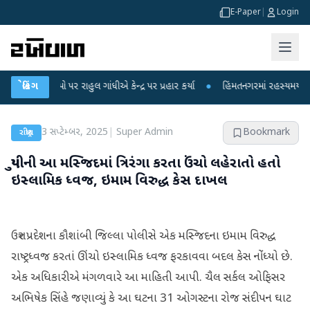
E-Paper
|
Login
ોપો પર રાહુલ ગાંધીએ કેન્દ્ર પર પ્રહાર કર્યા
બ્રેકિંગ
●
હિંમતનગરમાં રહસ્યમય વાયરસ કે ચા
3 સપ્ટેમ્બર, 2025
|
Super Admin
Bookmark
રાષ્ટ્રીય
યુપીની આ મસ્જિદમાં ત્રિરંગા કરતા ઉંચો લહેરાતો હતો
ઇસ્લામિક ધ્વજ, ઇમામ વિરુદ્ધ કેસ દાખલ
ઉત્તર પ્રદેશના કૌશાંબી જિલ્લા પોલીસે એક મસ્જિદના ઇમામ વિરુદ્ધ
રાષ્ટ્રધ્વજ કરતાં ઊંચો ઇસ્લામિક ધ્વજ ફરકાવવા બદલ કેસ નોંધ્યો છે.
એક અધિકારીએ મંગળવારે આ માહિતી આપી. ચૈલ સર્કલ ઓફિસર
અભિષેક સિંહે જણાવ્યું કે આ ઘટના 31 ઓગસ્ટના રોજ સંદીપન ઘાટ