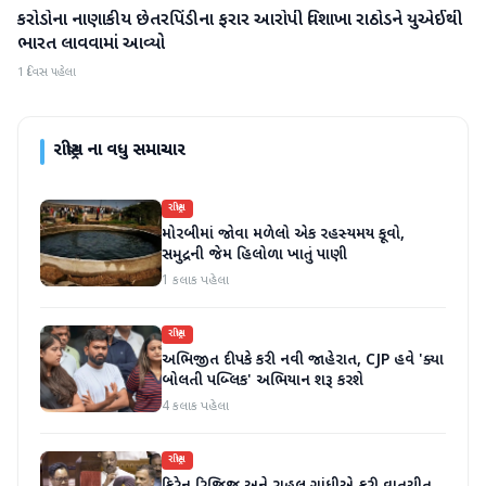
કરોડોના નાણાકીય છેતરપિંડીના ફરાર આરોપી વિશાખા રાઠોડને યુએઈથી
રાષ્ટ્રીય
ભારત લાવવામાં આવ્યો
1 દિવસ પહેલા
રાષ્ટ્રીય
ના વધુ સમાચાર
રાષ્ટ્રીય
મોરબીમાં જોવા મળેલો એક રહસ્યમય કૂવો,
સમુદ્રની જેમ હિલોળા ખાતું પાણી
1 કલાક પહેલા
રાષ્ટ્રીય
અભિજીત દીપકે કરી નવી જાહેરાત, CJP હવે 'ક્યા
બોલતી પબ્લિક' અભિયાન શરૂ કરશે
4 કલાક પહેલા
રાષ્ટ્રીય