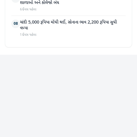
શાળાઓ અને કોલેજો બંધ
6 દિવસ પહેલા
ચાંદી 5,000 રૂપિયા મોંઘી થઈ, સોનાના ભાવ 2,200 રૂપિયા સુધી
08
વધ્યા
1 દિવસ પહેલા