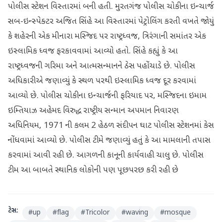
પોલીસ સ્ટેશન વિસ્તારમાં બની હતી. મુરતગંજ પોલીસ ચોકીના ઇન્ચાર્જ
સબ-ઇન્સ્પેક્ટર અજિત સિંહે આ વિસ્તારમાં પેટ્રોલિંગ કરતી વખતે જોયું
કે શહેરની એક મીનારા મસ્જિદ પર રાષ્ટ્રધ્વજ, ત્રિરંગાની સમાંતર એક
ઇસ્લામિક ધ્વજ ફરકાવવામાં આવ્યો હતો. સિંહે કહ્યું કે આ
રાષ્ટ્રધ્વજની ગરિમા અને આત્મસન્માનને ઠેસ પહોંચાડે છે. પોલીસ
અધિકારીએ જણાવ્યું કે સ્થળ પરથી ઇસ્લામિક ધ્વજ દૂર કરવામાં
આવ્યો છે. પોલીસ ચોકીના ઇન્ચાર્જની ફરિયાદ પર, મસ્જિદના ઇમામ
ઇમ્તિયાઝ અહેમદ વિરુદ્ધ રાષ્ટ્રીય સન્માન અપમાન નિવારણ
અધિનિયમ, 1971 ની કલમ 2 હેઠળ સંદીપન ઘાટ પોલીસ સ્ટેશનમાં કેસ
નોંધવામાં આવ્યો છે. પોલીસ ટીમે જણાવ્યું હતું કે આ મામલાની તપાસ
કરવામાં આવી રહી છે. આગળની કાનૂની કાર્યવાહી ચાલુ છે. પોલીસ
ટીમ આ બાબતે સ્થાનિક લોકોની પણ પૂછપરછ કરી રહી છે
ટેગ્સ:
#
up
#
flag
#
Tricolor
#
waving
#
mosque