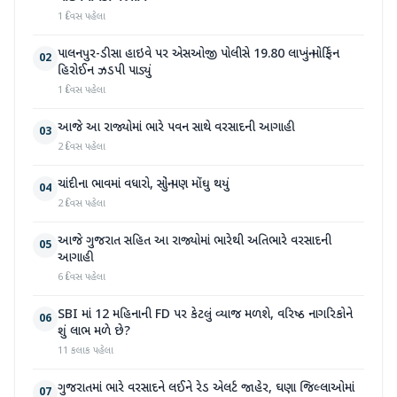
1 દિવસ પહેલા
પાલનપુર-ડીસા હાઇવે પર એસઓજી પોલીસે 19.80 લાખનું મોર્ફિન
02
હિરોઈન ઝડપી પાડ્યું
1 દિવસ પહેલા
આજે આ રાજ્યોમાં ભારે પવન સાથે વરસાદની આગાહી
03
2 દિવસ પહેલા
ચાંદીના ભાવમાં વધારો, સોનું પણ મોંઘુ થયું
04
2 દિવસ પહેલા
આજે ગુજરાત સહિત આ રાજ્યોમાં ભારેથી અતિભારે વરસાદની
05
આગાહી
6 દિવસ પહેલા
SBI માં 12 મહિનાની FD પર કેટલું વ્યાજ મળશે, વરિષ્ઠ નાગરિકોને
06
શું લાભ મળે છે?
11 કલાક પહેલા
ગુજરાતમાં ભારે વરસાદને લઈને રેડ એલર્ટ જાહેર, ઘણા જિલ્લાઓમાં
07