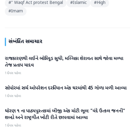
#
" Waqf Act protest Bengal
#
Islamic
#
High
#
Imam
સંબંધિત સમાચાર
રાજકારણથી લઈને બોલિવૂડ સુધી, મલ્લિકા શેરાવત સાથે જોવા મળ્યા
રાષ્ટ્રીય
તેજ પ્રતાપ યાદવ
1 દિવસ પહેલા
સોપોરમાં સર્ચ ઓપરેશન દરમિયાન એક ઘરમાંથી 45 ગોળા મળી આવ્યા
રાષ્ટ્રીય
1 દિવસ પહેલા
ધોરણ ૧ ના પાઠ્યપુસ્તકમાં બીજી એક મોટી ભૂલ: "વંદે ઉત્કલ જનની"
રાષ્ટ્રીય
શબ્દો અને રાષ્ટ્રગીત ખોટી રીતે છાપવામાં આવ્યા
1 દિવસ પહેલા