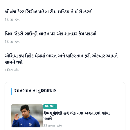
શ્રીલંકા ટેસ્ટ સિરીઝ પહેલા ટીમ ઇન્ડિયાને મોટો ઝટકો
રમતગમત
1 દિવસ પહેલા
વિલ જેક્સે બાઉન્ડ્રી લાઇન પર એક શાનદાર કેચ પકડ્યો
રમતગમત
1 દિવસ પહેલા
એશિયા કપ ક્રિકેટ મેચમાં ભારત અને પાકિસ્તાન ફરી એકવાર આમને-
રમતગમત
સામને થશે
1 દિવસ પહેલા
રમતગમત
ના વધુ સમાચાર
રમતગમત
વૈભવ સૂર્યવંશી હવે એક નવા અવતારમાં જોવા
મળશે
22 કલાક પહેલા