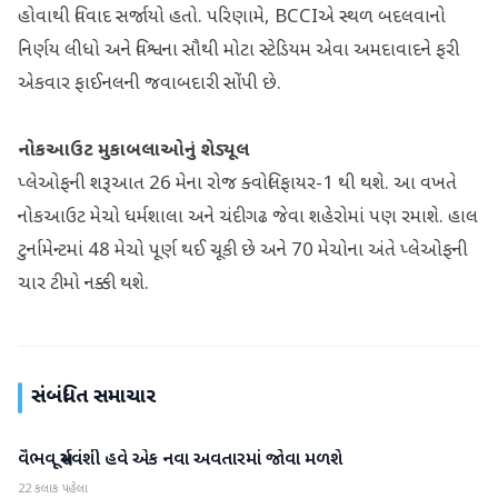
હોવાથી વિવાદ સર્જાયો હતો. પરિણામે, BCCIએ સ્થળ બદલવાનો
નિર્ણય લીધો અને વિશ્વના સૌથી મોટા સ્ટેડિયમ એવા અમદાવાદને ફરી
એકવાર ફાઈનલની જવાબદારી સોંપી છે.
નોકઆઉટ મુકાબલાઓનું શેડ્યૂલ
પ્લેઓફની શરૂઆત 26 મેના રોજ ક્વોલિફાયર-1 થી થશે. આ વખતે
નોકઆઉટ મેચો ધર્મશાલા અને ચંદીગઢ જેવા શહેરોમાં પણ રમાશે. હાલ
ટુર્નામેન્ટમાં 48 મેચો પૂર્ણ થઈ ચૂકી છે અને 70 મેચોના અંતે પ્લેઓફની
ચાર ટીમો નક્કી થશે.
સંબંધિત સમાચાર
વૈભવ સૂર્યવંશી હવે એક નવા અવતારમાં જોવા મળશે
રમતગમત
22 કલાક પહેલા