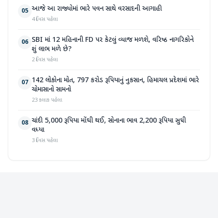
આજે આ રાજ્યોમાં ભારે પવન સાથે વરસાદની આગાહી
05
4 દિવસ પહેલા
SBI માં 12 મહિનાની FD પર કેટલું વ્યાજ મળશે, વરિષ્ઠ નાગરિકોને
06
શું લાભ મળે છે?
2 દિવસ પહેલા
142 લોકોના મોત, 797 કરોડ રૂપિયાનું નુકસાન, હિમાચલ પ્રદેશમાં ભારે
07
ચોમાસાનો સામનો
23 કલાક પહેલા
ચાંદી 5,000 રૂપિયા મોંઘી થઈ, સોનાના ભાવ 2,200 રૂપિયા સુધી
08
વધ્યા
3 દિવસ પહેલા