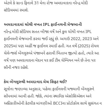
એટલે કે ગ્રાન્ડ ફિનાલે 31 મેના રોજ અમદાવાદના નરેન્દ્ર મોદી
સ્ટેડિયમમાં રમાશે.
અમદાવાદમાં ચોથી વખત IPL ફાઈનલની મેજબાની
નરેન્દ્ર મોદી સ્ટેડિયમ સતત બીજા વર્ષે અને કુલ ચોથી વખત IPL
ફાઈનલની મેજબાની કરવા જઈ રહ્યું છે. અગાઉ 2022, 2023 અને
2025માં પણ અહીં જ ફાઈનલ રમાઈ હતી. ગત વર્ષે (2025) રોયલ
ચેલેન્જર્સ બેંગલુરુએ પંજાબને હરાવી ખિતાબ જીત્યો હતો, ત્યારે આ
વર્ષે પણ અમદાવાદના મેદાન પર કઈ ટીમ ચેમ્પિયન બને છે તેના પર
સૌની નજર રહેશે.
કેમ બેંગલુરુથી અમદાવાદ મેચ શિફ્ટ થઈ?
સૂત્રોના જણાવ્યા અનુસાર, પહેલા ફાઈનલની યજમાની બેંગલુરુને
સોંપવામાં આવી હતી. જોકે, ત્યાંના સ્થાનિક એસોસિએશન અને
અધિકારીઓની કેટલીક માંગણીઓ BCCIના પ્રોટોકોલ સાથે સુસંગત ન