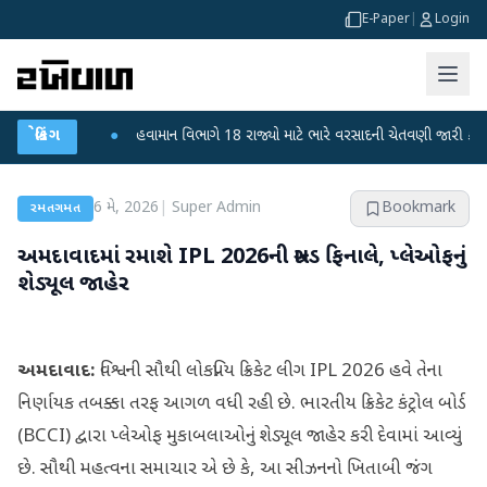
E-Paper
|
Login
ી ફફડાટ
બ્રેકિંગ
●
હવામાન વિભાગે 18 રાજ્યો માટે ભારે વરસાદની ચેતવણી જારી કરી
●
સ
6 મે, 2026
|
Super Admin
Bookmark
રમતગમત
અમદાવાદમાં રમાશે IPL 2026ની ગ્રાન્ડ ફિનાલે, પ્લેઓફનું
શેડ્યૂલ જાહેર
અમદાવાદ:
વિશ્વની સૌથી લોકપ્રિય ક્રિકેટ લીગ IPL 2026 હવે તેના
નિર્ણાયક તબક્કા તરફ આગળ વધી રહી છે. ભારતીય ક્રિકેટ કંટ્રોલ બોર્ડ
(BCCI) દ્વારા પ્લેઓફ મુકાબલાઓનું શેડ્યૂલ જાહેર કરી દેવામાં આવ્યું
છે. સૌથી મહત્વના સમાચાર એ છે કે, આ સીઝનનો ખિતાબી જંગ