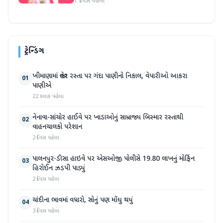
1 દિવસ પહેલા
ટ્રેન્ડિંગ
ખીમાણામાં જાહેર રસ્તા પર ગંદા પાણીનો નિકાલ, વેપારીઓ આકરા
01
પાણીએ
22 કલાક પહેલા
નેનાવા-સાંચોર હાઈવે પર ખાડાઓનું સામ્રાજ્ય બિસ્માર રસ્તાથી
02
વાહનચાલકો પરેશાન
2 દિવસ પહેલા
પાલનપુર-ડીસા હાઇવે પર એસઓજી પોલીસે 19.80 લાખનું મોર્ફિન
03
હિરોઈન ઝડપી પાડ્યું
2 દિવસ પહેલા
ચાંદીના ભાવમાં વધારો, સોનું પણ મોંઘુ થયું
04
3 દિવસ પહેલા