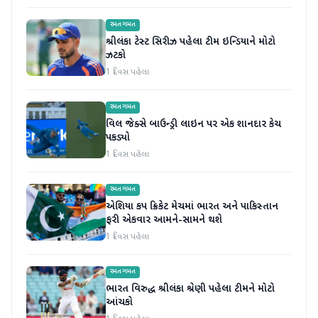
રમતગમત
શ્રીલંકા ટેસ્ટ સિરીઝ પહેલા ટીમ ઇન્ડિયાને મોટો
ઝટકો
1 દિવસ પહેલા
રમતગમત
વિલ જેક્સે બાઉન્ડ્રી લાઇન પર એક શાનદાર કેચ
પકડ્યો
1 દિવસ પહેલા
રમતગમત
એશિયા કપ ક્રિકેટ મેચમાં ભારત અને પાકિસ્તાન
ફરી એકવાર આમને-સામને થશે
1 દિવસ પહેલા
રમતગમત
ભારત વિરુદ્ધ શ્રીલંકા શ્રેણી પહેલા ટીમને મોટો
આંચકો