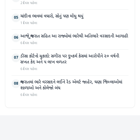
2 દિવસ પહેલા
ચાંદીના ભાવમાં વધારો, સોનું પણ મોંઘુ થયું
05
1 દિવસ પહેલા
આજે ગુજરાત સહિત આ રાજ્યોમાં ભારેથી અતિભારે વરસાદની આગાહી
06
6 દિવસ પહેલા
ડીસા કોર્ટનો ચુકાદો: સગીરા પર દુષ્કર્મ કેસમાં આરોપીને ૨૦ વર્ષની
07
સખત કેદ અને ૫ લાખ વળતર
6 દિવસ પહેલા
ગુજરાતમાં ભારે વરસાદને લઈને રેડ એલર્ટ જાહેર, ઘણા જિલ્લાઓમાં
08
શાળાઓ અને કોલેજો બંધ
6 દિવસ પહેલા