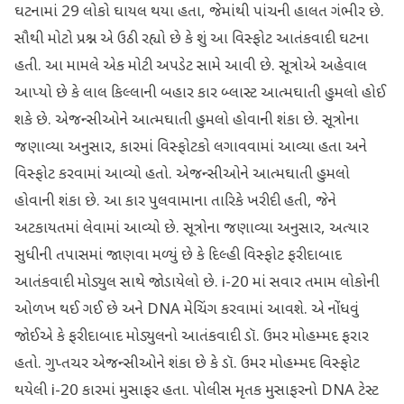
ઘટનામાં 29 લોકો ઘાયલ થયા હતા, જેમાંથી પાંચની હાલત ગંભીર છે.
સૌથી મોટો પ્રશ્ન એ ઉઠી રહ્યો છે કે શું આ વિસ્ફોટ આતંકવાદી ઘટના
હતી. આ મામલે એક મોટી અપડેટ સામે આવી છે. સૂત્રોએ અહેવાલ
આપ્યો છે કે લાલ કિલ્લાની બહાર કાર બ્લાસ્ટ આત્મઘાતી હુમલો હોઈ
શકે છે. એજન્સીઓને આત્મઘાતી હુમલો હોવાની શંકા છે. સૂત્રોના
જણાવ્યા અનુસાર, કારમાં વિસ્ફોટકો લગાવવામાં આવ્યા હતા અને
વિસ્ફોટ કરવામાં આવ્યો હતો. એજન્સીઓને આત્મઘાતી હુમલો
હોવાની શંકા છે. આ કાર પુલવામાના તારિકે ખરીદી હતી, જેને
અટકાયતમાં લેવામાં આવ્યો છે. સૂત્રોના જણાવ્યા અનુસાર, અત્યાર
સુધીની તપાસમાં જાણવા મળ્યું છે કે દિલ્હી વિસ્ફોટ ફરીદાબાદ
આતંકવાદી મોડ્યુલ સાથે જોડાયેલો છે. i-20 માં સવાર તમામ લોકોની
ઓળખ થઈ ગઈ છે અને DNA મેચિંગ કરવામાં આવશે. એ નોંધવું
જોઈએ કે ફરીદાબાદ મોડ્યુલનો આતંકવાદી ડૉ. ઉમર મોહમ્મદ ફરાર
હતો. ગુપ્તચર એજન્સીઓને શંકા છે કે ડૉ. ઉમર મોહમ્મદ વિસ્ફોટ
થયેલી i-20 કારમાં મુસાફર હતા. પોલીસ મૃતક મુસાફરનો DNA ટેસ્ટ