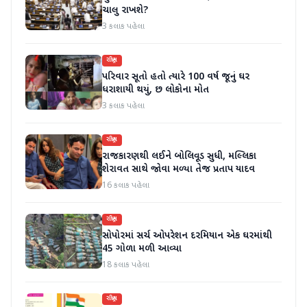
ચાલુ રાખશે?
3 કલાક પહેલા
રાષ્ટ્રીય
પરિવાર સૂતો હતો ત્યારે 100 વર્ષ જૂનું ઘર
ધરાશાયી થયું, છ લોકોના મોત
3 કલાક પહેલા
રાષ્ટ્રીય
રાજકારણથી લઈને બોલિવૂડ સુધી, મલ્લિકા
શેરાવત સાથે જોવા મળ્યા તેજ પ્રતાપ યાદવ
16 કલાક પહેલા
રાષ્ટ્રીય
સોપોરમાં સર્ચ ઓપરેશન દરમિયાન એક ઘરમાંથી
45 ગોળા મળી આવ્યા
18 કલાક પહેલા
રાષ્ટ્રીય