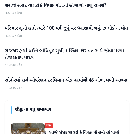
શું આજે સંસદ ચાલશે કે વિપક્ષ પોતાનો હોબાળો ચાલુ રાખશે?
રાષ્ટ્રીય
3 કલાક પહેલા
પરિવાર સૂતો હતો ત્યારે 100 વર્ષ જૂનું ઘર ધરાશાયી થયું, છ લોકોના મોત
રાષ્ટ્રીય
3 કલાક પહેલા
રાજકારણથી લઈને બોલિવૂડ સુધી, મલ્લિકા શેરાવત સાથે જોવા મળ્યા
રાષ્ટ્રીય
તેજ પ્રતાપ યાદવ
16 કલાક પહેલા
સોપોરમાં સર્ચ ઓપરેશન દરમિયાન એક ઘરમાંથી 45 ગોળા મળી આવ્યા
રાષ્ટ્રીય
18 કલાક પહેલા
રાષ્ટ્રીય
ના વધુ સમાચાર
રાષ્ટ્રીય
શું આજે સંસદ ચાલશે કે વિપક્ષ પોતાનો હોબાળો