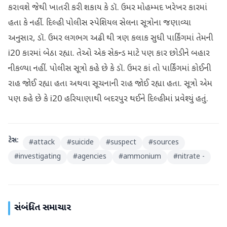
કરાવશે જેથી ખાતરી કરી શકાય કે ડૉ. ઉમર મોહમ્મદ ખરેખર કારમાં
હતા કે નહીં. દિલ્હી પોલીસ સ્પેશિયલ સેલના સૂત્રોના જણાવ્યા
અનુસાર, ડૉ. ઉમર લગભગ અઢી થી ત્રણ કલાક સુધી પાર્કિંગમાં તેમની
i20 કારમાં બેઠા રહ્યા. તેઓ એક સેકન્ડ માટે પણ કાર છોડીને બહાર
નીકળ્યા નહીં. પોલીસ સૂત્રો કહે છે કે ડૉ. ઉમર કાં તો પાર્કિંગમાં કોઈની
રાહ જોઈ રહ્યા હતા અથવા સૂચનાની રાહ જોઈ રહ્યા હતા. સૂત્રો એમ
પણ કહે છે કે i20 હરિયાણાથી બદરપુર થઈને દિલ્હીમાં પ્રવેશ્યું હતું.
ટેગ્સ:
#
attack
#
suicide
#
suspect
#
sources
#
investigating
#
agencies
#
ammonium
#
nitrate -
સંબંધિત સમાચાર