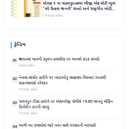
ધોરણ ૧ ના પાઠ્યપુસ્તકમાં બીજી એક મોટી ભૂલ:
"વંદે ઉત્કલ જનની" શબ્દો અને રાષ્ટ્રગીત ખોટી
રીતે છાપવામાં આવ્યા
19 કલાક પહેલા
ટ્રેન્ડિંગ
ગુજરાતમાં ખાનગી ટ્યુશન ક્લાસીસ પર આવશે કડક કાયદો
01
6 દિવસ પહેલા
નેનાવા-સાંચોર હાઈવે પર ખાડાઓનું સામ્રાજ્ય બિસ્માર રસ્તાથી
02
વાહનચાલકો પરેશાન
19 કલાક પહેલા
પાલનપુર-ડીસા હાઇવે પર એસઓજી પોલીસે 19.80 લાખનું મોર્ફિન
03
હિરોઈન ઝડપી પાડ્યું
19 કલાક પહેલા
આજે આ રાજ્યોમાં ભારે પવન સાથે વરસાદની આગાહી
04