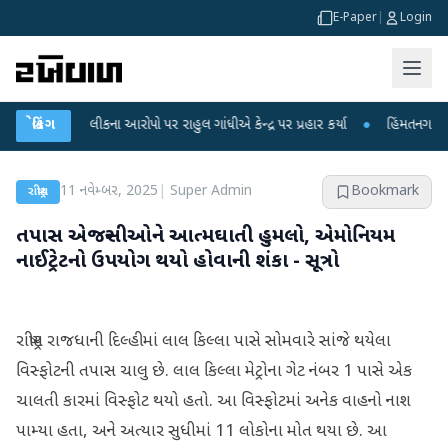
E-Paper
|
Login
ક્ષા લીકના આરોપો પર રાહુલ ગાંધીએ કેન્દ્ર પર પ્રહાર કર્યા
બ્રેકિંગ
●
હિંમતનગરમાં રહસ્યમય
11 નવેમ્બર, 2025
|
Super Admin
Bookmark
રાષ્ટ્રીય
તપાસ એજન્સીઓને આત્મઘાતી હુમલો, એમોનિયમ
નાઈટ્રેટનો ઉપયોગ થયો હોવાની શંકા - સૂત્રો
રાષ્ટ્રીય રાજધાની દિલ્હીમાં લાલ કિલ્લા પાસે સોમવારે સાંજે થયેલા
વિસ્ફોટની તપાસ ચાલુ છે. લાલ કિલ્લા મેટ્રોના ગેટ નંબર 1 પાસે એક
ચાલતી કારમાં વિસ્ફોટ થયો હતો. આ વિસ્ફોટમાં અનેક વાહનો નાશ
પામ્યા હતા, અને અત્યાર સુધીમાં 11 લોકોના મોત થયા છે. આ