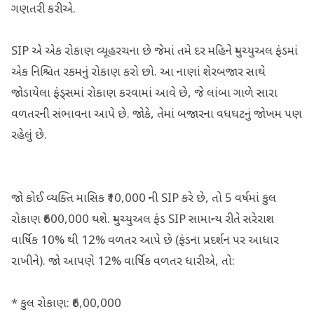
ગણતરી કરીએ.
SIP એ એક રોકાણ વ્યૂહરચના છે જેમાં તમે દર મહિને મ્યુચ્યુઅલ ફંડમાં
એક નિશ્ચિત રકમનું રોકાણ કરો છો. આ નાણાં શેરબજાર સાથે
જોડાયેલા ફંડ્સમાં રોકાણ કરવામાં આવે છે, જે લાંબા ગાળે સારા
વળતરની સંભાવના આપે છે. જોકે, તેમાં બજારના વધઘટનું જોખમ પણ
રહેલું છે.
જો કોઈ વ્યક્તિ માસિક ₹10,000 ની SIP કરે છે, તો 5 વર્ષમાં કુલ
રોકાણ ₹600,000 થશે. મ્યુચ્યુઅલ ફંડ SIP સામાન્ય રીતે સરેરાશ
વાર્ષિક 10% થી 12% વળતર આપે છે (ફંડના પ્રદર્શન પર આધાર
રાખીને). જો આપણે 12% વાર્ષિક વળતર ધારીએ, તો:
* કુલ રોકાણ: ₹6,00,000