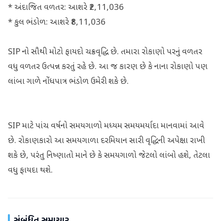
* અંદાજિત વળતર: આશરે ₹2,11,036
* કુલ ભંડોળ: આશરે ₹8,11,036
SIP નો સૌથી મોટો ફાયદો ચક્રવૃદ્ધિ છે. તમારા રોકાણો પરનું વળતર
વધુ વળતર ઉત્પન્ન કરતું રહે છે. આ જ કારણ છે કે નાના રોકાણો પણ
લાંબા ગાળે નોંધપાત્ર ભંડોળ ઉમેરી શકે છે.
SIP માટે પાંચ વર્ષનો સમયગાળો મધ્યમ સમયમર્યાદા માનવામાં આવે
છે. રોકાણકારો આ સમયગાળા દરમિયાન સારી વૃદ્ધિની અપેક્ષા રાખી
શકે છે, પરંતુ નિષ્ણાતો માને છે કે સમયગાળો જેટલો લાંબો હશે, તેટલા
વધુ ફાયદા થશે.
સંબંધિત સમાચાર