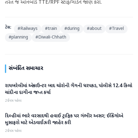
તરત જ ઓનબોર્ડ TTE/RPF સ્ટાફ/ગાર્ડને જાણ કરો.
ટેગ્સ:
#
Railways
#
train
#
during
#
about
#
Travel
#
planning
#
Diwali-Chhath
સંબંધિત સમાચાર
રાયબરેલીમાં એન્કાઉન્ટર બાદ ચોરોની ગેંગની ધરપકડ, પોલીસે 12.4 કિલો
રાષ્ટ્રીય
ચાંદીના દાગીના જપ્ત કર્યા
2 દિવસ પહેલા
દિલ્હીમાં ભારે વરસાદથી હવાઈ ટ્રાફિક પર ગંભીર અસર; ઈન્ડિગોએ
રાષ્ટ્રીય
મુસાફરો માટે એડવાઈઝરી જાહેર કરી
2 દિવસ પહેલા