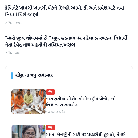
કેબિનેટે ખાનગી ખાનગી બેંકને દિલ્હી આપી, ફી અને પ્રવેશ માટે નવા
રાષ્ટ્રીય
નિયમો વિશે જાણો
2 દિવસ પહેલા
"મારો જીવ જોખમમાં છે," ભૂખ હડતાળ પર રહેલા ઝારખંડના વિદ્યાર્થી
રાષ્ટ્રીય
નેતા દેવેન્દ્ર નાથ મહતોની તબિયત ખરાબ
2 દિવસ પહેલા
રાષ્ટ્રીય
ના વધુ સમાચાર
રાષ્ટ્રીય
વારાણસીમાં સીએમ યોગીના ડ્રીમ પ્રોજેક્ટનો
શિલાન્યાસ સમારોહ
14 કલાક પહેલા
રાષ્ટ્રીય
મમતા બેનર્જીની ગાડી પર પથ્થરોથી હુમલો, તેમણે