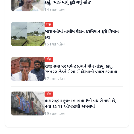
કહ્યું, 'મારું માથું ફૂટી ગયું હોત'
14 કલાક પહેલા
રાષ્ટ્રીય
બારામતીમાં તાલીમ ઉડાન દરમિયાન ફરી વિમાન
ક્રેશ
16 કલાક પહેલા
રાષ્ટ્રીય
રાજીનામા પર ધર્મેન્દ્ર પ્રધાને મૌન તોડ્યું, કહ્યું,
'જનરલ ઝેડને ગેરમાર્ગે દોરવાનો પ્રયાસ કરવામાં
આવ્યો, મારા માટે પદ મહત્વનું નથી'
17 કલાક પહેલા
રાષ્ટ્રીય
મહારાષ્ટ્રમાં દૂધના ભાવમાં ₹2નો વધારો થયો છે,
નવા દર 11 ઓગસ્ટથી અમલમાં
19 કલાક પહેલા