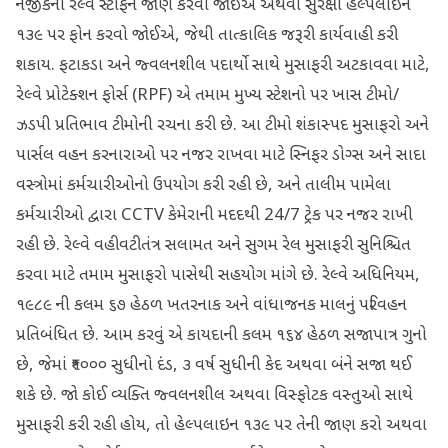
નજીકના રેલ્વે સ્ટાફને જાણ કરવી જોઈએ અથવા સુરક્ષા હેલ્પલાઇન
૧૩૯ પર ફોન કરવો જોઈએ, જેથી તાત્કાલિક જરૂરી કાર્યવાહી કરી
શકાય. ફટાકડા અને જ્વલનશીલ પદાર્થો સાથે મુસાફરી અટકાવવા માટે,
રેલ્વે પ્રોટેક્શન ફોર્સ (RPF) એ તમામ મુખ્ય સ્ટેશનો પર ખાસ ટીમો/
ઝડપી પ્રતિભાવ ટીમોની રચના કરી છે. આ ટીમો શંકાસ્પદ મુસાફરો અને
પાર્સલ વહન કરનારાઓ પર નજર રાખવા માટે સ્નિફર ડોગ્સ અને સાદા
વસ્ત્રોમાં કર્મચારીઓનો ઉપયોગ કરી રહી છે, અને તાલીમ પામેલા
કર્મચારીઓ દ્વારા CCTV કેમેરાની મદદથી 24/7 ટ્રેક પર નજર રાખી
રહી છે. રેલ્વે વહીવટીતંત્ર સલામત અને સુગમ રેલ મુસાફરી સુનિશ્ચિત
કરવા માટે તમામ મુસાફરો પાસેથી સહયોગ માંગે છે. રેલ્વે અધિનિયમ,
૧૯૮૯ ની કલમ ૬૭ હેઠળ ખતરનાક અને વાંધાજનક માલનું પરિવહન
પ્રતિબંધિત છે. આમ કરવું એ કાયદાની કલમ ૧૬૪ હેઠળ સજાપાત્ર ગુનો
છે, જેમાં ₹૧૦૦૦ સુધીનો દંડ, ૩ વર્ષ સુધીની કેદ અથવા બંને સજા થઈ
શકે છે. જો કોઈ વ્યક્તિ જ્વલનશીલ અથવા વિસ્ફોટક વસ્તુઓ સાથે
મુસાફરી કરી રહી હોય, તો હેલ્પલાઇન ૧૩૯ પર તેની જાણ કરો અથવા