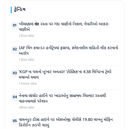
ટ્રેન્ડિંગ
ખીમાણામાં જાહેર રસ્તા પર ગંદા પાણીનો નિકાલ, વેપારીઓ આકરા
01
પાણીએ
2 દિવસ પહેલા
IAF વિંગ કમાન્ડર હનીટ્રેપમાં ફસાયા, સંવેદનશીલ માહિતી લીક કરવાનો
02
આરોપ
1 દિવસ પહેલા
‘KGF’ના યશનો ખૂંખાર અવતાર! ‘ટોક્સિક’ના 4:38 મિનિટના ટ્રેલરે
03
મચાવ્યો ધમાલ
14 કલાક પહેલા
નેનાવા-સાંચોર હાઈવે પર ખાડાઓનું સામ્રાજ્ય બિસ્માર રસ્તાથી
04
વાહનચાલકો પરેશાન
4 દિવસ પહેલા
પાલનપુર-ડીસા હાઇવે પર એસઓજી પોલીસે 19.80 લાખનું મોર્ફિન
05
હિરોઈન ઝડપી પાડ્યું