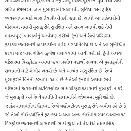
સાવચેતીઓથી સંપૂર્ણપણે વાકેફ રહેવું મહત્વપૂર્ણ છે. પૂર્વ મધ્ય રેલ્વે
સહિત દેશભરના ઝોન મુસાફરોની સલામતી, સુવિધા અને ટ્રાફિક
વ્યવસ્થાપન માટે ખાસ તૈયારીઓ કરી રહ્યા છે. ચાલો આ તહેવારોની
મોસમમાં તમારી મુસાફરીને સુરક્ષિત અને સરળ બનાવી શકે તેવી
મહત્વપૂર્ણ બાબતોનું અન્વેષણ કરીએ. ટ્રેનો અને રેલ્વે પરિસરમાં
ફટાકડા/જ્વલનશીલ પદાર્થોના પ્રવેશ પર પ્રતિબંધ છે અને આ સુનિશ્ચિત
કરવા માટે ખાસ ચેકિંગ ઝુંબેશ ચલાવવામાં આવી રહી છે. ટ્રેનો અથવા
પરિસરમાં વિસ્ફોટક અથવા જ્વલનશીલ પદાર્થો રાખવા એ મુસાફરોની
સલામતી માટે ગંભીર ખતરો છે અને અત્યંત અસુરક્ષિત છે. રેલ્વે
મુસાફરોને વિનંતી કરવામાં આવે છે કે તેઓ ટ્રેનોમાં અથવા રેલ્વે
પરિસરમાં જ્વલનશીલ/વિસ્ફોટક સામગ્રી/ફટાકડા સાથે મુસાફરી ન કરે,
જે મુસાફરો અને રેલ્વે સંપત્તિની સલામતીને જોખમમાં મૂકી શકે છે.
જાહેર સલામતીના હિતમાં, રેલ્વે વહીવટીતંત્ર મુસાફરોને અપીલ કરે છે કે
જો તેઓ કોઈ વ્યક્તિને ફટાકડા અથવા અન્ય કોઈ શંકાસ્પદ/ખતરનાક/
વિસ્ફોટક/જ્વલનશીલ સામગ્રી સાથે જુએ તો તેઓએ તાત્કાલિક