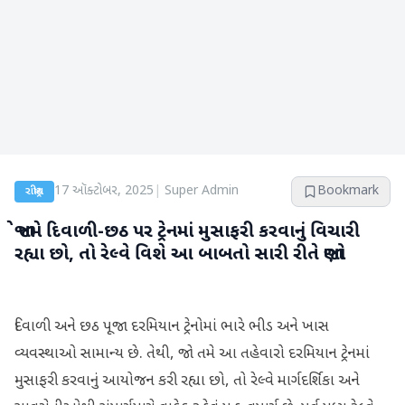
17 ઑક્ટોબર, 2025
|
Super Admin
Bookmark
રાષ્ટ્રીય
જો તમે દિવાળી-છઠ પર ટ્રેનમાં મુસાફરી કરવાનું વિચારી
રહ્યા છો, તો રેલ્વે વિશે આ બાબતો સારી રીતે જાણો
દિવાળી અને છઠ પૂજા દરમિયાન ટ્રેનોમાં ભારે ભીડ અને ખાસ
વ્યવસ્થાઓ સામાન્ય છે. તેથી, જો તમે આ તહેવારો દરમિયાન ટ્રેનમાં
મુસાફરી કરવાનું આયોજન કરી રહ્યા છો, તો રેલ્વે માર્ગદર્શિકા અને