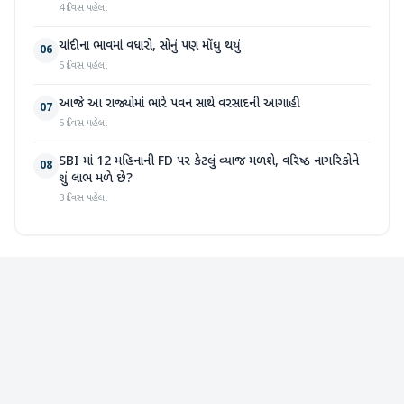
4 દિવસ પહેલા
ચાંદીના ભાવમાં વધારો, સોનું પણ મોંઘુ થયું
06
5 દિવસ પહેલા
આજે આ રાજ્યોમાં ભારે પવન સાથે વરસાદની આગાહી
07
5 દિવસ પહેલા
SBI માં 12 મહિનાની FD પર કેટલું વ્યાજ મળશે, વરિષ્ઠ નાગરિકોને
08
શું લાભ મળે છે?
3 દિવસ પહેલા