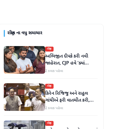
રાષ્ટ્રીય
ના વધુ સમાચાર
રાષ્ટ્રીય
અભિજીત દીપકે કરી નવી
જાહેરાત, CJP હવે 'ક્યાં
બોલતી પબ્લિક' અભિયાન શરૂ
2 કલાક પહેલા
કરશે
રાષ્ટ્રીય
કિરેન રિજિજુ અને રાહુલ
ગાંધીએ ફરી વાતચીત કરી,
મહિલા અનામત અને સીમાંકન
2 કલાક પહેલા
બિલ પર ચર્ચા કરી
રાષ્ટ્રીય