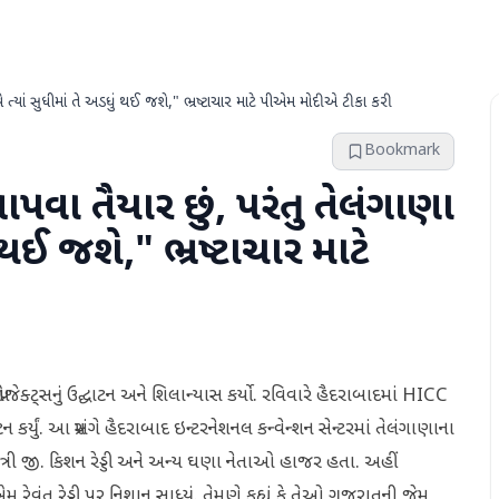
 ત્યાં સુધીમાં તે અડધું થઈ જશે," ભ્રષ્ટાચાર માટે પીએમ મોદીએ ટીકા કરી
Bookmark
પવા તૈયાર છું, પરંતુ તેલંગાણા
 થઈ જશે," ભ્રષ્ટાચાર માટે
રોજેક્ટ્સનું ઉદ્ઘાટન અને શિલાન્યાસ કર્યો. રવિવારે હૈદરાબાદમાં HICC
કર્યું. આ પ્રસંગે હૈદરાબાદ ઇન્ટરનેશનલ કન્વેન્શન સેન્ટરમાં તેલંગાણાના
દ્રીય મંત્રી જી. કિશન રેડ્ડી અને અન્ય ઘણા નેતાઓ હાજર હતા. અહીં
 રેવંત રેડ્ડી પર નિશાન સાધ્યું. તેમણે કહ્યું કે તેઓ ગુજરાતની જેમ