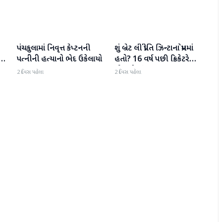
પંચકુલામાં નિવૃત્ત કેપ્ટનની
શું બ્રેટ લી પ્રીતિ ઝિન્ટાના પ્રેમમાં
રાષ્ટ્રીય
રાષ્ટ્રીય
તા
પત્નીની હત્યાનો ભેદ ઉકેલાયો
હતો? 16 વર્ષ પછી ક્રિકેટરે
ોકર
મૌન તોડ્યું
2 દિવસ પહેલા
2 દિવસ પહેલા