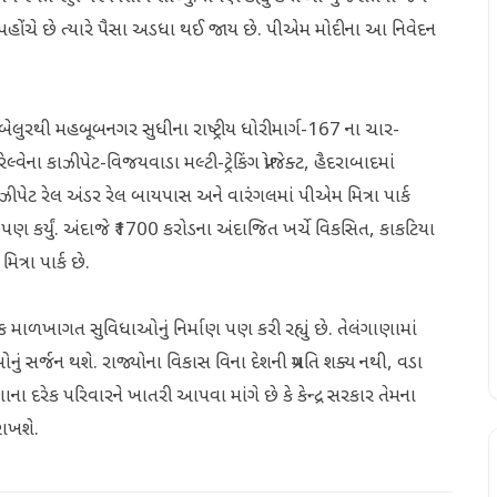
 પહોંચે છે ત્યારે પૈસા અડધા થઈ જાય છે. પીએમ મોદીના આ નિવેદન
ુરથી મહબૂબનગર સુધીના રાષ્ટ્રીય ધોરીમાર્ગ-167 ના ચાર-
લ્વેના કાઝીપેટ-વિજયવાડા મલ્ટી-ટ્રેકિંગ પ્રોજેક્ટ, હૈદરાબાદમાં
 કાઝીપેટ રેલ અંડર રેલ બાયપાસ અને વારંગલમાં પીએમ મિત્રા પાર્ક
ન પણ કર્યું. અંદાજે ₹1700 કરોડના અંદાજિત ખર્ચે વિકસિત, કાકટિયા
ત્રા પાર્ક છે.
ક માળખાગત સુવિધાઓનું નિર્માણ પણ કરી રહ્યું છે. તેલંગાણામાં
નું સર્જન થશે. રાજ્યોના વિકાસ વિના દેશની પ્રગતિ શક્ય નથી, વડા
લંગાણાના દરેક પરિવારને ખાતરી આપવા માંગે છે કે કેન્દ્ર સરકાર તેમના
રાખશે.