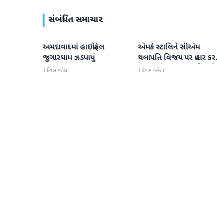
સંબંધિત સમાચાર
અમદાવાદમાં હાઇપ્રોફેલ
એમકે સ્ટાલિને સીએમ
રાષ્ટ્રીય
રાષ્ટ્રીય
જુગારધામ ઝડપાયું
થલાપતિ વિજય પર પ્રહાર કર
કહ્યું, 'તમિલનાડુ પર એક જ
1 દિવસ પહેલા
1 દિવસ પહેલા
મંત્રીમંડળનો કબજો છે'