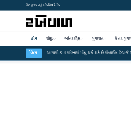
ઉત્તર ગુજરાતનું લોકપ્રિય દૈનિક
હોમ
રાષ્ટ્રીય
આંતરરાષ્ટ્રીય
ગુજરાત
ઉત્તર ગુજ
ાહકો માટે ઝટકો! આગામી 3-4 મહિનામાં મોંઘું થઈ શકે છે મોબાઈલ રિચાર્જ અને ડેટા પ્લાન
બ્રેકિંગ