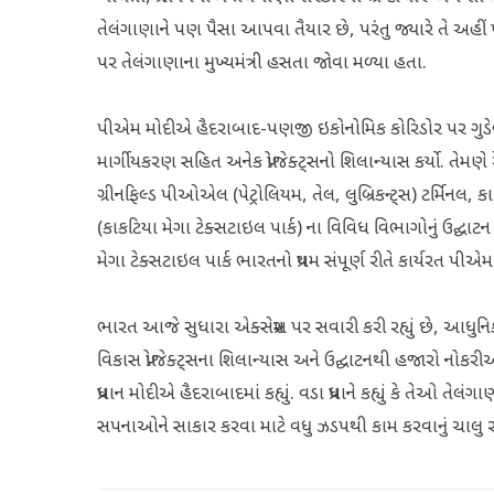
તેલંગાણાને પણ પૈસા આપવા તૈયાર છે, પરંતુ જ્યારે તે અહીં
પર તેલંગાણાના મુખ્યમંત્રી હસતા જોવા મળ્યા હતા.
પીએમ મોદીએ હૈદરાબાદ-પણજી ઇકોનોમિક કોરિડોર પર ગુડેબેલ
માર્ગીયકરણ સહિત અનેક પ્રોજેક્ટ્સનો શિલાન્યાસ કર્યો. તેમણે રે
ગ્રીનફિલ્ડ પીઓએલ (પેટ્રોલિયમ, તેલ, લુબ્રિકન્ટ્સ) ટર્મિનલ,
(કાકટિયા મેગા ટેક્સટાઇલ પાર્ક) ના વિવિધ વિભાગોનું ઉદ્ઘાટ
મેગા ટેક્સટાઇલ પાર્ક ભારતનો પ્રથમ સંપૂર્ણ રીતે કાર્યરત પીએમ મિ
ભારત આજે સુધારા એક્સપ્રેસ પર સવારી કરી રહ્યું છે, આધુનિ
વિકાસ પ્રોજેક્ટ્સના શિલાન્યાસ અને ઉદ્ઘાટનથી હજારો નોકરીઓ
પ્રધાન મોદીએ હૈદરાબાદમાં કહ્યું. વડા પ્રધાને કહ્યું કે તેઓ તે
સપનાઓને સાકાર કરવા માટે વધુ ઝડપથી કામ કરવાનું ચાલુ 