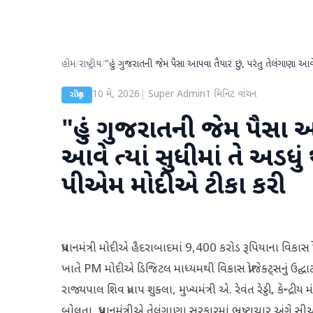
હોમ
/
રાષ્ટ્રીય
/
"હું ગુજરાતની જેમ પૈસા આપવા તૈયાર છું, પરંતુ તેલંગાણા આવે
10 મે, 2026
|
Super Admin
1
મિનિટ વાંચન
રાષ્ટ્રીય
"હું ગુજરાતની જેમ પૈસા આ
આવે ત્યાં સુધીમાં તે અડધું
પીએમ મોદીએ ટીકા કરી
પ્રધાનમંત્રી મોદીએ હૈદરાબાદમાં 9,400 કરોડ રૂપિયાના વિકાસ પ્
ખાતે PM મોદીએ ડિજિટલ માધ્યમથી વિકાસ પ્રોજેક્ટ્સનું ઉદ્ઘાટન 
રાજ્યપાલ શિવ પ્રતાપ શુક્લા, મુખ્યમંત્રી એ. રેવંત રેડ્ડી, કેન્
બોલતા, પ્રધાનમંત્રીએ તેલંગાણા સરકારમાં ભ્રષ્ટાચાર અંગે સીએમ