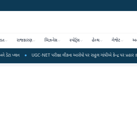
રાત
રાજકારણ
બિઝનેસ
સ્પોર્ટ્સ
હેલ્થ
ગેજેટ
અન
●
UGC-NET પરીક્ષા લીકના આરોપો પર રાહુલ ગાંધીએ કેન્દ્ર પર પ્રહાર કર્યા
●
હિંમત