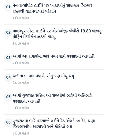
નેનાવા-સાંચોર હાઈવે પર ખાડાઓનું સામ્રાજ્ય બિસ્માર
01
રસ્તાથી વાહનચાલકો પરેશાન
1 દિવસ પહેલા
પાલનપુર-ડીસા હાઇવે પર એસઓજી પોલીસે 19.80 લાખનું
02
મોર્ફિન હિરોઈન ઝડપી પાડ્યું
1 દિવસ પહેલા
આજે આ રાજ્યોમાં ભારે પવન સાથે વરસાદની આગાહી
03
2 દિવસ પહેલા
ચાંદીના ભાવમાં વધારો, સોનું પણ મોંઘુ થયું
04
2 દિવસ પહેલા
આજે ગુજરાત સહિત આ રાજ્યોમાં ભારેથી અતિભારે
05
વરસાદની આગાહી
6 દિવસ પહેલા
ગુજરાતમાં ભારે વરસાદને લઈને રેડ એલર્ટ જાહેર, ઘણા
06
જિલ્લાઓમાં શાળાઓ અને કોલેજો બંધ
6 દિવસ પહેલા