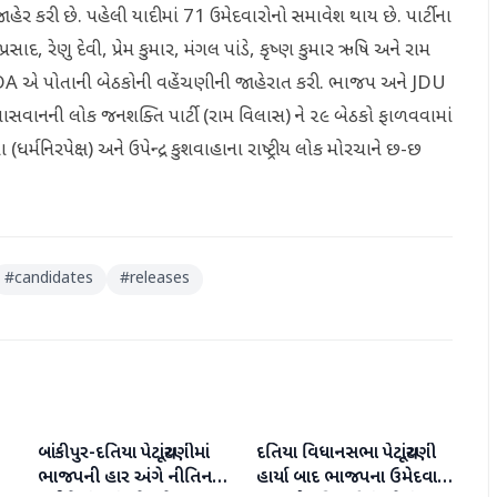
હેર કરી છે. પહેલી યાદીમાં 71 ઉમેદવારોનો સમાવેશ થાય છે. પાર્ટીના
ાદ, રેણુ દેવી, પ્રેમ કુમાર, મંગલ પાંડે, કૃષ્ણ કુમાર ઋષિ અને રામ
NDA એ પોતાની બેઠકોની વહેંચણીની જાહેરાત કરી. ભાજપ અને JDU
પાસવાનની લોક જનશક્તિ પાર્ટી (રામ વિલાસ) ને ૨૯ બેઠકો ફાળવવામાં
ર્મનિરપેક્ષ) અને ઉપેન્દ્ર કુશવાહાના રાષ્ટ્રીય લોક મોરચાને છ-છ
#
candidates
#
releases
બાંકીપુર-દતિયા પેટાચૂંટણીમાં
દતિયા વિધાનસભા પેટાચૂંટણી
રાજકારણ
રાજકારણ
ભાજપની હાર અંગે નીતિન
હાર્યા બાદ ભાજપના ઉમેદવાર