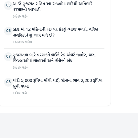
આજે ગુજરાત સહિત આ રાજ્યોમાં ભારેથી અતિભારે
05
વરસાદની આગાહી
6 દિવસ પહેલા
SBI માં 12 મહિનાની FD પર કેટલું વ્યાજ મળશે, વરિષ્ઠ
06
નાગરિકોને શું લાભ મળે છે?
14 કલાક પહેલા
ગુજરાતમાં ભારે વરસાદને લઈને રેડ એલર્ટ જાહેર, ઘણા
07
જિલ્લાઓમાં શાળાઓ અને કોલેજો બંધ
6 દિવસ પહેલા
ચાંદી 5,000 રૂપિયા મોંઘી થઈ, સોનાના ભાવ 2,200 રૂપિયા
08
સુધી વધ્યા
1 દિવસ પહેલા