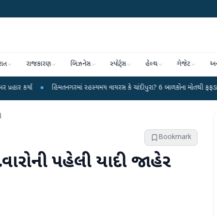
રાત
રાજકારણ
બિઝનેસ
સ્પોર્ટ્સ
હેલ્થ
ગેજેટ
અન
●
હિંમતનગરમાં રહસ્યમય વાયરસ કે ચાંદીપુરા? 6 બાળકોના મોતથી ફફડાટ
●
હવામાન
ી
Bookmark
દવારોની પહેલી યાદી જાહેર