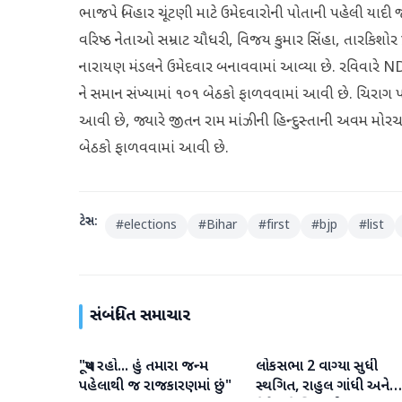
ભાજપે બિહાર ચૂંટણી માટે ઉમેદવારોની પોતાની પહેલી યાદી જા
વરિષ્ઠ નેતાઓ સમ્રાટ ચૌધરી, વિજય કુમાર સિંહા, તારકિશોર પ્રસ
નારાયણ મંડલને ઉમેદવાર બનાવવામાં આવ્યા છે. રવિવારે 
ને સમાન સંખ્યામાં ૧૦૧ બેઠકો ફાળવવામાં આવી છે. ચિરાગ 
આવી છે, જ્યારે જીતન રામ માંઝીની હિન્દુસ્તાની અવમ મોરચા (ધ
બેઠકો ફાળવવામાં આવી છે.
ટેગ્સ:
#
elections
#
Bihar
#
first
#
bjp
#
list
સંબંધિત સમાચાર
"ચૂપ રહો... હું તમારા જન્મ
લોકસભા 2 વાગ્યા સુધી
રાજકારણ
રાજકારણ
પહેલાથી જ રાજકારણમાં છું"
સ્થગિત, રાહુલ ગાંધી અને