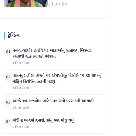
નવીને શું કહ્યું? તેમણે
2 દિવસ પહેલા
માંજલપુરની જીત પર પણ
ટિપ્પણી કરી
ટ્રેન્ડિંગ
નેનાવા-સાંચોર હાઈવે પર ખાડાઓનું સામ્રાજ્ય બિસ્માર
01
રસ્તાથી વાહનચાલકો પરેશાન
1 દિવસ પહેલા
પાલનપુર-ડીસા હાઇવે પર એસઓજી પોલીસે 19.80 લાખનું
02
મોર્ફિન હિરોઈન ઝડપી પાડ્યું
1 દિવસ પહેલા
આજે આ રાજ્યોમાં ભારે પવન સાથે વરસાદની આગાહી
03
2 દિવસ પહેલા
ચાંદીના ભાવમાં વધારો, સોનું પણ મોંઘુ થયું
04
2 દિવસ પહેલા