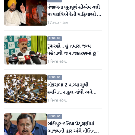
પંજાબના ભૂતપૂર્વ સીએમ ચન્ની
મધ્યરાત્રિએ રેતી માફિયાઓ પર
દરોડા પાડવા નીકળ્યા
17 કલાક પહેલા
રાજકારણ
"ચૂપ રહો... હું તમારા જન્મ
પહેલાથી જ રાજકારણમાં છું"
1 દિવસ પહેલા
રાજકારણ
લોકસભા 2 વાગ્યા સુધી
સ્થગિત, રાહુલ ગાંધી અને
કિરેન રિજિજુની મુલાકાત,
1 દિવસ પહેલા
મડાગાંઠ પર ચર્ચા
રાજકારણ
બાંકીપુર-દતિયા પેટાચૂંટણીમાં
ભાજપની હાર અંગે નીતિન