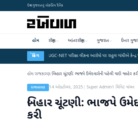
ઉત્તર ગુજરાતનું લોકપ્રિય દૈનિક
હોમ
રાષ્ટ્રીય
આંતરરાષ્ટ્રીય
ગુજરાત
ઉત્તર ગુજ
ા પ્લાન
●
UGC-NET પરીક્ષા લીકના આરોપો પર રાહુલ ગાંધીએ કેન્દ્ર પર પ્રહાર કર્યા
બ્રેકિંગ
હોમ
/
રાજકારણ
/
બિહાર ચૂંટણી: ભાજપે ઉમેદવારોની પહેલી યાદી જાહેર કર
14 ઑક્ટોબર, 2025
|
Super Admin
1
મિનિટ વાંચન
રાજકારણ
બિહાર ચૂંટણી: ભાજપે ઉમે
કરી