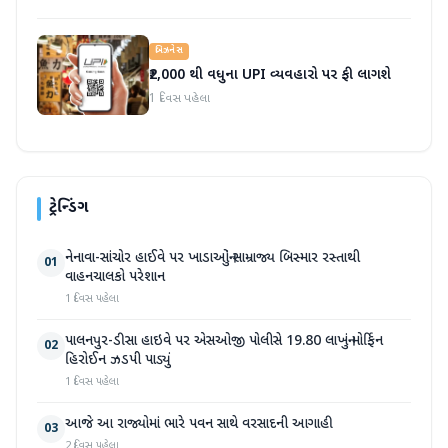
બિઝનેસ
₹2,000 થી વધુના UPI વ્યવહારો પર ફી લાગશે
1 દિવસ પહેલા
ટ્રેન્ડિંગ
નેનાવા-સાંચોર હાઈવે પર ખાડાઓનું સામ્રાજ્ય બિસ્માર રસ્તાથી
01
વાહનચાલકો પરેશાન
1 દિવસ પહેલા
પાલનપુર-ડીસા હાઇવે પર એસઓજી પોલીસે 19.80 લાખનું મોર્ફિન
02
હિરોઈન ઝડપી પાડ્યું
1 દિવસ પહેલા
આજે આ રાજ્યોમાં ભારે પવન સાથે વરસાદની આગાહી
03
2 દિવસ પહેલા