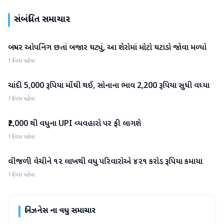
સંબંધિત સમાચાર
બમ્પર ઓપનિંગ છતાં બજાર ઘટ્યું, આ શેરોમાં મોટો ઘટાડો જોવા મળ્યો
બિઝનેસ
1 દિવસ પહેલા
ચાંદી 5,000 રૂપિયા મોંઘી થઈ, સોનાના ભાવ 2,200 રૂપિયા સુધી વધ્યા
બિઝનેસ
1 દિવસ પહેલા
₹2,000 થી વધુના UPI વ્યવહારો પર ફી લાગશે
બિઝનેસ
1 દિવસ પહેલા
વીજળી વેચીને ૧૨ લાખથી વધુ પરિવારોએ ૪૨૧ કરોડ રૂપિયા કમાયા
બિઝનેસ
1 દિવસ પહેલા
બિઝનેસ
ના વધુ સમાચાર