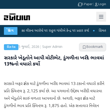
E-Paper
|
Login
પરીક્ષા લીકના આરોપો પર રાહુલ ગાંધીએ કેન્દ્ર પર પ્રહાર કર્યા
બ્રેકિંગ
●
હિંમતનગરમાં રહસ્
5 જુલાઈ, 2026
|
Super Admin
Bookmark
બિઝનેસ
સરકારે ખેડૂતોને આપી મોટી ભેટ, ડુંગળીના ખરીદ ભાવમાં
13%નો વધારો કર્યો
સરકારે બફર સ્ટોક માટે ડુંગળીના ખરીદ ભાવમાં 13 ટકાનો વધારો કરીને
પ્રતિ ક્વિન્ટલ રૂ. 2,125 કર્યા છે. આ પગલાનો ઉદ્દેશ્ય ખરીદી વધારવા
અને ખેડૂતોને સારું વળતર આપવાનો છે. અગાઉ, બફર સ્ટોક માટે
ડુંગળીનો ભાવ પ્રતિ ક્વિન્ટલ રૂ. 1,875 હતો. એક સત્તાવાર નિવેદન