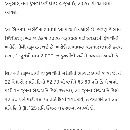
અનુસાર, નવા ડુંગળી ખરીદી દર 4 જુલાઈ, 2026 થી અમલમાં
આવશે.
આ સિઝનમાં ખરીદીના ભાવમાં આ પાંચમો વધારો છે, કારણ કે ભાવ
સ્થિરીકરણ ભંડોળ હેઠળ 2026 બફર સ્ટોક માટે સરકારની ડુંગળીની
ખરીદી ધીમી શરૂઆત થઈ છે. ખરીદીના ભાવમાં વારંવાર વધારો કરવા
છતાં, 1 જૂનથી માત્ર 2,000 ટન ડુંગળીની ખરીદી કરવામાં આવી છે.
સિઝનની શરૂઆતથી જ ડુંગળીની ખરીદીનો ભાવ ઝડપથી વધ્યો છે. તે
22 મેના રોજ પ્રતિ કિલો ₹12.70 થી વધીને ₹15.80 પ્રતિ કિલો થયો,
પછી 13 જૂનના રોજ પ્રતિ કિલો ₹16.50, 20 જૂનના રોજ પ્રતિ કિલો
₹17.30 અને પછી ₹18.75 પ્રતિ કિલો થયો. હવે, તે વધારીને ₹21.25
પ્રતિ કિલો (₹2,125 પ્રતિ ક્વિન્ટલ) કરવામાં આવ્યો છે.