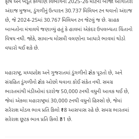
કૃષિ અને ખેડૂત કલ્યાણ વિભાગના 2025-26 માટેના બીજા આગોતરા
અંદાજ મુજબ, ડુંગળીનું ઉત્પાદન 30.737 મિલિયન ટન થવાનો અંદાજ
છે, જે 2024-25માં 30.767 મિલિયન ટન જેટલું જ છે. ગ્રાહક
બાબતોના મંત્રાલયે જણાવ્યું હતું કે હાલમાં એકંદર ઉપલબ્ધતા ચિંતાનો
વિષય નથી. જોકે, સામાન્ય મોસમી વલણોના આધારે ભાવમાં થોડો
વધારો થઈ શકે છે.
મહારાષ્ટ્ર, મધ્યપ્રદેશ અને ગુજરાતમાં ડુંગળીનો સ્ટોક પૂરતો છે, અને
સંગ્રહિત ડુંગળીનો સ્ટોક ઓછો થવાના કોઈ સંકેત નથી. સમગ્ર
ભારતમાંથી મંડીઓમાં દરરોજ 50,000 ટનથી વધુની આવક થઈ છે,
જેમાં એકલા મહારાષ્ટ્રમાં 30,000 ટનથી વધુનો હિસ્સો છે, જેમાં
સરેરાશ મોડલ ભાવ પ્રતિ કિલો ₹18 આસપાસ રહે છે. સમગ્ર ભારતમાં
સરેરાશ છૂટક ભાવ પ્રતિ કિલો ₹31 છે.