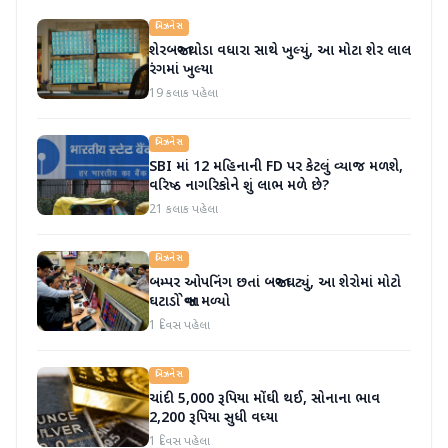
બિઝનેસ
શેરબજાર થોડા વધારા સાથે ખુલ્યું, આ મોટા શેર લાલ
રંગમાં ખુલ્યા
19 કલાક પહેલા
બિઝનેસ
SBI માં 12 મહિનાની FD પર કેટલું વ્યાજ મળશે,
વરિષ્ઠ નાગરિકોને શું લાભ મળે છે?
21 કલાક પહેલા
બિઝનેસ
બમ્પર ઓપનિંગ છતાં બજાર ઘટ્યું, આ શેરોમાં મોટો
ઘટાડો જોવા મળ્યો
1 દિવસ પહેલા
બિઝનેસ
ચાંદી 5,000 રૂપિયા મોંઘી થઈ, સોનાના ભાવ
2,200 રૂપિયા સુધી વધ્યા
1 દિવસ પહેલા