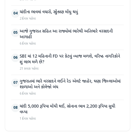
ચાંદીના ભાવમાં વધારો, સોનું પણ મોંઘુ થયું
04
2 દિવસ પહેલા
આજે ગુજરાત સહિત આ રાજ્યોમાં ભારેથી અતિભારે વરસાદની
05
આગાહી
6 દિવસ પહેલા
SBI માં 12 મહિનાની FD પર કેટલું વ્યાજ મળશે, વરિષ્ઠ નાગરિકોને
06
શું લાભ મળે છે?
21 કલાક પહેલા
ગુજરાતમાં ભારે વરસાદને લઈને રેડ એલર્ટ જાહેર, ઘણા જિલ્લાઓમાં
07
શાળાઓ અને કોલેજો બંધ
6 દિવસ પહેલા
ચાંદી 5,000 રૂપિયા મોંઘી થઈ, સોનાના ભાવ 2,200 રૂપિયા સુધી
08
વધ્યા
1 દિવસ પહેલા