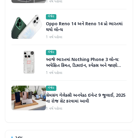
1 વર્ષ પહેલા
ગેજેટ
Oppo Reno 14 અને Reno 14 પ્રો ભારતમાં
થયો લોન્ચ
1 વર્ષ પહેલા
ગેજેટ
આજે ભારતમાં Nothing Phone 3 લોન્ચ:
અપેક્ષિત કિંમત, ડિઝાઇન, સ્પેક્સ અને જાણો
બીજું બધું જ
1 વર્ષ પહેલા
ગેજેટ
સેમસંગ ગેલેક્સી અનપેક્ડ ઇવેન્ટ 9 જુલાઈ, 2025
ના રોજ સેટ કરવામાં આવી
1 વર્ષ પહેલા