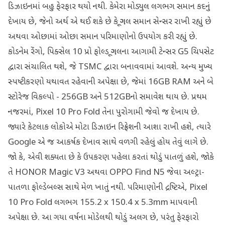
ડિઝાઇનમાં બહુ ફેરફાર થયો નથી. કેમેરા મોડ્યુલ લગભગ સમાન કદનું
દેખાય છે, જેનો અર્થ એ થઈ શકે છે કે ગૂગલ સમાન સેન્સર રાખી રહ્યું છે
અથવા ઓછામાં ઓછા સમાન પરિમાણોનો ઉપયોગ કરી રહ્યું છે.
કોડનેમ રેંગો, પિક્સેલ 10 પ્રો ફોલ્ડ ગૂગલના આગામી ટેન્સર G5 ચિપસેટ
દ્વારા સંચાલિત થશે, જે TSMC દ્વારા બનાવવામાં આવશે. અન્ય મુખ્ય
સ્પષ્ટીકરણો યથાવત રહેવાની અપેક્ષા છે, જેમાં 16GB RAM અને બે
સ્ટોરેજ વિકલ્પો - 256GB અને 512GBનો સમાવેશ થાય છે. પ્રથમ
નજરમાં, Pixel 10 Pro Fold તેના પુરોગામી જેવો જ દેખાય છે.
જ્યારે કેટલાક લોકોએ મોટા ડિઝાઇન રિફ્રેશની આશા રાખી હશે, ત્યારે
Google એ જ આકર્ષક દેખાવ સાથે વળગી રહેલું હોય તેવું લાગે છે.
જો કે, એવી શક્યતા છે કે ઉપકરણ પહેલા કરતાં થોડું પાતળું હશે, જોકે
તે HONOR Magic V3 અથવા OPPO Find N5 જેવા અલ્ટ્રા-
પાતળા ફોલ્ડેબલ્સ સાથે મેળ ખાતું નથી. પરિમાણોની દ્રષ્ટિએ, Pixel
10 Pro Fold લગભગ 155.2 x 150.4 x 5.3mm માપવાની
અપેક્ષા છે. આ ગયા વર્ષના મોડેલથી થોડું અલગ છે, પરંતુ ફેરફારો