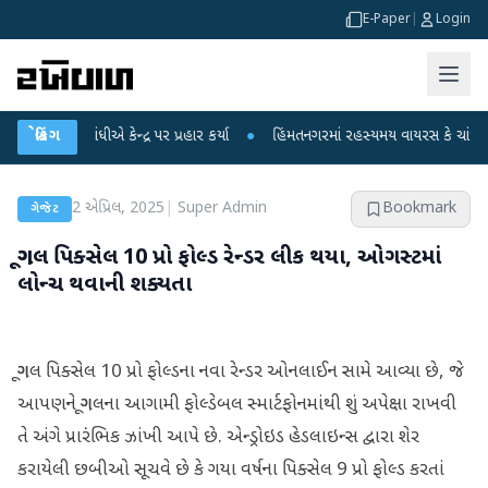
E-Paper
|
Login
ધીએ કેન્દ્ર પર પ્રહાર કર્યા
બ્રેકિંગ
●
હિંમતનગરમાં રહસ્યમય વાયરસ કે ચાંદીપુરા? 6 બાળક
2 એપ્રિલ, 2025
|
Super Admin
Bookmark
ગેજેટ
ગૂગલ પિક્સેલ 10 પ્રો ફોલ્ડ રેન્ડર લીક થયા, ઓગસ્ટમાં
લોન્ચ થવાની શક્યતા
ગૂગલ પિક્સેલ 10 પ્રો ફોલ્ડના નવા રેન્ડર ઓનલાઈન સામે આવ્યા છે, જે
આપણને ગૂગલના આગામી ફોલ્ડેબલ સ્માર્ટફોનમાંથી શું અપેક્ષા રાખવી
તે અંગે પ્રારંભિક ઝાંખી આપે છે. એન્ડ્રોઇડ હેડલાઇન્સ દ્વારા શેર
કરાયેલી છબીઓ સૂચવે છે કે ગયા વર્ષના પિક્સેલ 9 પ્રો ફોલ્ડ કરતાં