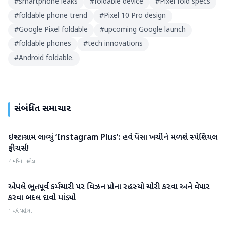
#
smartphone leaks
#
foldable device
#
Pixel fold specs
#
foldable phone trend
#
Pixel 10 Pro design
#
Google Pixel foldable
#
upcoming Google launch
#
foldable phones
#
tech innovations
#
Android foldable.
સંબંધિત સમાચાર
ઇન્સ્ટાગ્રામ લાવ્યું ‘Instagram Plus’: હવે પૈસા ખર્ચીને મળશે સ્પેશિયલ
ગેજેટ
ફીચર્સ!
4 મહિના પહેલા
એપલે ભૂતપૂર્વ કર્મચારી પર વિઝન પ્રોના રહસ્યો ચોરી કરવા અને વેપાર
ગેજેટ
કરવા બદલ દાવો માંડ્યો
1 વર્ષ પહેલા