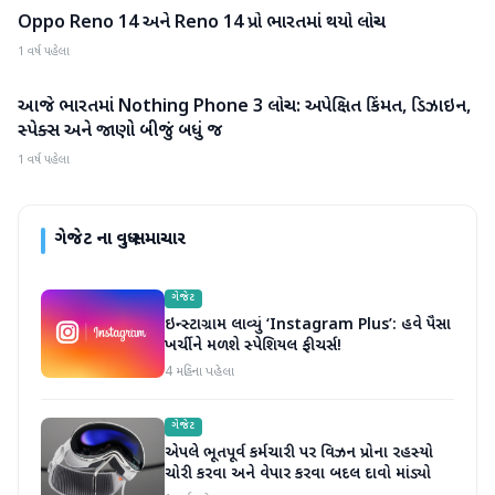
Oppo Reno 14 અને Reno 14 પ્રો ભારતમાં થયો લોન્ચ
ગેજેટ
1 વર્ષ પહેલા
આજે ભારતમાં Nothing Phone 3 લોન્ચ: અપેક્ષિત કિંમત, ડિઝાઇન,
ગેજેટ
સ્પેક્સ અને જાણો બીજું બધું જ
1 વર્ષ પહેલા
ગેજેટ
ના વધુ સમાચાર
ગેજેટ
ઇન્સ્ટાગ્રામ લાવ્યું ‘Instagram Plus’: હવે પૈસા
ખર્ચીને મળશે સ્પેશિયલ ફીચર્સ!
4 મહિના પહેલા
ગેજેટ
એપલે ભૂતપૂર્વ કર્મચારી પર વિઝન પ્રોના રહસ્યો
ચોરી કરવા અને વેપાર કરવા બદલ દાવો માંડ્યો