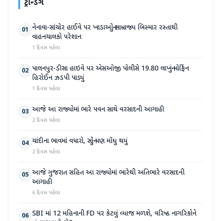
ટ્રેન્ડિંગ
નેનાવા-સાંચોર હાઈવે પર ખાડાઓનું સામ્રાજ્ય બિસ્માર રસ્તાથી
01
વાહનચાલકો પરેશાન
1 દિવસ પહેલા
પાલનપુર-ડીસા હાઇવે પર એસઓજી પોલીસે 19.80 લાખનું મોર્ફિન
02
હિરોઈન ઝડપી પાડ્યું
1 દિવસ પહેલા
આજે આ રાજ્યોમાં ભારે પવન સાથે વરસાદની આગાહી
03
2 દિવસ પહેલા
ચાંદીના ભાવમાં વધારો, સોનું પણ મોંઘુ થયું
04
2 દિવસ પહેલા
આજે ગુજરાત સહિત આ રાજ્યોમાં ભારેથી અતિભારે વરસાદની
05
આગાહી
6 દિવસ પહેલા
SBI માં 12 મહિનાની FD પર કેટલું વ્યાજ મળશે, વરિષ્ઠ નાગરિકોને
06