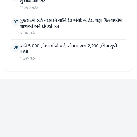
શું લાભ મળે છે?
11 કલાક પહેલા
ગુજરાતમાં ભારે વરસાદને લઈને રેડ એલર્ટ જાહેર, ઘણા જિલ્લાઓમાં
07
શાળાઓ અને કોલેજો બંધ
6 દિવસ પહેલા
ચાંદી 5,000 રૂપિયા મોંઘી થઈ, સોનાના ભાવ 2,200 રૂપિયા સુધી
08
વધ્યા
1 દિવસ પહેલા