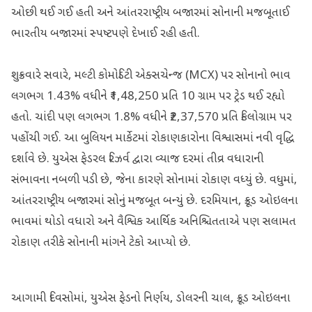
ઓછી થઈ ગઈ હતી અને આંતરરાષ્ટ્રીય બજારમાં સોનાની મજબૂતાઈ
ભારતીય બજારમાં સ્પષ્ટપણે દેખાઈ રહી હતી.
શુક્રવારે સવારે, મલ્ટી કોમોડિટી એક્સચેન્જ (MCX) પર સોનાનો ભાવ
લગભગ 1.43% વધીને ₹1,48,250 પ્રતિ 10 ગ્રામ પર ટ્રેડ થઈ રહ્યો
હતો. ચાંદી પણ લગભગ 1.8% વધીને ₹2,37,570 પ્રતિ કિલોગ્રામ પર
પહોંચી ગઈ. આ બુલિયન માર્કેટમાં રોકાણકારોના વિશ્વાસમાં નવી વૃદ્ધિ
દર્શાવે છે. યુએસ ફેડરલ રિઝર્વ દ્વારા વ્યાજ દરમાં તીવ્ર વધારાની
સંભાવના નબળી પડી છે, જેના કારણે સોનામાં રોકાણ વધ્યું છે. વધુમાં,
આંતરરાષ્ટ્રીય બજારમાં સોનું મજબૂત બન્યું છે. દરમિયાન, ક્રૂડ ઓઇલના
ભાવમાં થોડો વધારો અને વૈશ્વિક આર્થિક અનિશ્ચિતતાએ પણ સલામત
રોકાણ તરીકે સોનાની માંગને ટેકો આપ્યો છે.
આગામી દિવસોમાં, યુએસ ફેડનો નિર્ણય, ડોલરની ચાલ, ક્રૂડ ઓઇલના