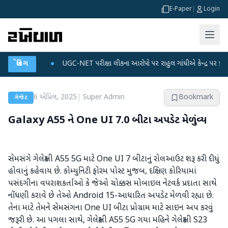
E-Paper
|
Login
લાન
●
બ્રેકિંગ
UGC-NET પરીક્ષા લીકના આરોપો પર રાહુલ ગાંધીએ કેન્દ્ર પર પ્રહાર કર્યા
●
6 એપ્રિલ, 2025
|
Super Admin
Bookmark
ગેજેટ
Galaxy A55 ને One UI 7.0 બીટા અપડેટ મેળવ્યું
સેમસંગે ગેલેક્સી A55 5G માટે One UI 7 બીટાનું રોલઆઉટ શરૂ કરી દીધું
હોવાનું કહેવાય છે. કોમ્યુનિટી ફોરમ પોસ્ટ મુજબ, દક્ષિણ કોરિયામાં
પસંદગીના વપરાશકર્તાઓ કે જેઓ ચોક્કસ મોબાઇલ નેટવર્ક પ્રદાતા સાથે
નોંધણી કરાવે છે તેઓ Android 15-આધારિત અપડેટ મેળવી રહ્યા છે.
તેના માટે તેમને સેમસંગના One UI બીટા પ્રોગ્રામ માટે સાઇન અપ કરવું
જરૂરી છે. આ પગલા સાથે, ગેલેક્સી A55 5G ગયા મહિને ગેલેક્સી S23