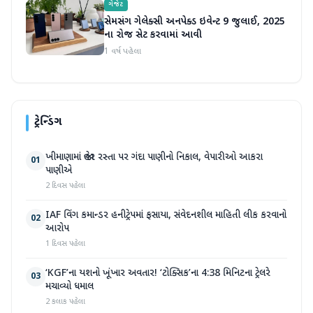
ગેજેટ
સેમસંગ ગેલેક્સી અનપેક્ડ ઇવેન્ટ 9 જુલાઈ, 2025
ના રોજ સેટ કરવામાં આવી
1 વર્ષ પહેલા
ટ્રેન્ડિંગ
ખીમાણામાં જાહેર રસ્તા પર ગંદા પાણીનો નિકાલ, વેપારીઓ આકરા
01
પાણીએ
2 દિવસ પહેલા
IAF વિંગ કમાન્ડર હનીટ્રેપમાં ફસાયા, સંવેદનશીલ માહિતી લીક કરવાનો
02
આરોપ
1 દિવસ પહેલા
‘KGF’ના યશનો ખૂંખાર અવતાર! ‘ટોક્સિક’ના 4:38 મિનિટના ટ્રેલરે
03
મચાવ્યો ધમાલ
2 કલાક પહેલા