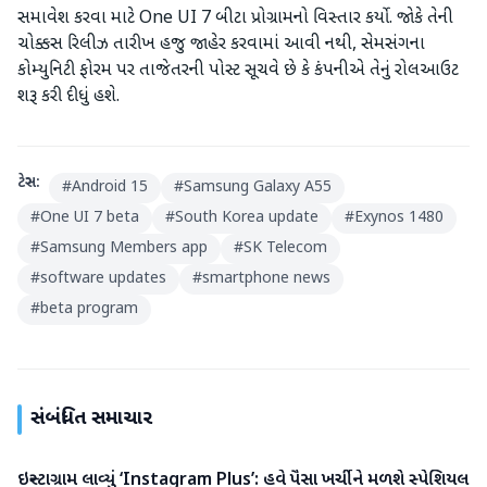
સમાવેશ કરવા માટે One UI 7 બીટા પ્રોગ્રામનો વિસ્તાર કર્યો. જોકે તેની
ચોક્કસ રિલીઝ તારીખ હજુ જાહેર કરવામાં આવી નથી, સેમસંગના
કોમ્યુનિટી ફોરમ પર તાજેતરની પોસ્ટ સૂચવે છે કે કંપનીએ તેનું રોલઆઉટ
શરૂ કરી દીધું હશે.
ટેગ્સ:
#
Android 15
#
Samsung Galaxy A55
#
One UI 7 beta
#
South Korea update
#
Exynos 1480
#
Samsung Members app
#
SK Telecom
#
software updates
#
smartphone news
#
beta program
સંબંધિત સમાચાર
ઇન્સ્ટાગ્રામ લાવ્યું ‘Instagram Plus’: હવે પૈસા ખર્ચીને મળશે સ્પેશિયલ
ગેજેટ