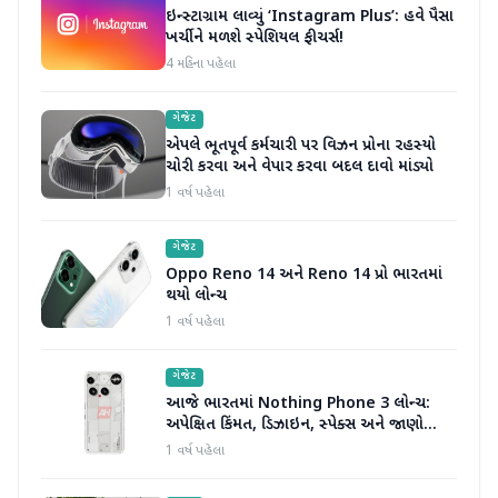
ઇન્સ્ટાગ્રામ લાવ્યું ‘Instagram Plus’: હવે પૈસા
ખર્ચીને મળશે સ્પેશિયલ ફીચર્સ!
4 મહિના પહેલા
ગેજેટ
એપલે ભૂતપૂર્વ કર્મચારી પર વિઝન પ્રોના રહસ્યો
ચોરી કરવા અને વેપાર કરવા બદલ દાવો માંડ્યો
1 વર્ષ પહેલા
ગેજેટ
Oppo Reno 14 અને Reno 14 પ્રો ભારતમાં
થયો લોન્ચ
1 વર્ષ પહેલા
ગેજેટ
આજે ભારતમાં Nothing Phone 3 લોન્ચ:
અપેક્ષિત કિંમત, ડિઝાઇન, સ્પેક્સ અને જાણો
બીજું બધું જ
1 વર્ષ પહેલા