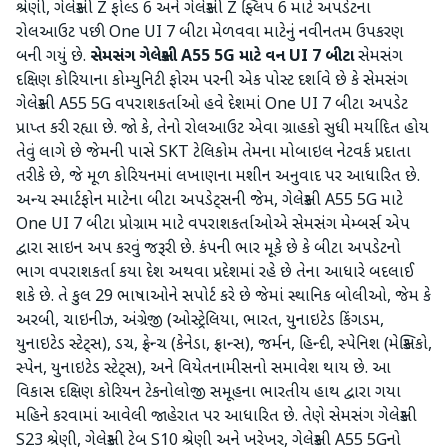
શ્રેણી, ગેલેક્સી Z ફોલ્ડ 6 અને ગેલેક્સી Z ફ્લિપ 6 માટે અપડેટના
રોલઆઉટ પછી One UI 7 બીટા મેળવવા માટેનું નવીનતમ ઉપકરણ
બની ગયું છે.
સેમસંગ ગેલેક્સી A55 5G માટે વન UI 7 બીટા
સેમસંગ
દક્ષિણ કોરિયાના કોમ્યુનિટી ફોરમ પરની એક પોસ્ટ દર્શાવે છે કે સેમસંગ
ગેલેક્સી A55 5G વપરાશકર્તાઓ હવે દેશમાં One UI 7 બીટા અપડેટ
પ્રાપ્ત કરી રહ્યા છે. જો કે, તેનો રોલઆઉટ એવા ગ્રાહકો સુધી મર્યાદિત હોય
તેવું લાગે છે જેમની પાસે SKT ટેલિકોમ તેમના મોબાઇલ નેટવર્ક પ્રદાતા
તરીકે છે, જે મૂળ કોરિયનમાં લખાણના મશીન અનુવાદ પર આધારિત છે.
અન્ય સ્માર્ટફોન માટેના બીટા અપડેટ્સની જેમ, ગેલેક્સી A55 5G માટે
One UI 7 બીટા પ્રોગ્રામ માટે વપરાશકર્તાઓએ સેમસંગ મેમ્બર્સ એપ
દ્વારા સાઇન અપ કરવું જરૂરી છે. કંપની ભાર મૂકે છે કે બીટા અપડેટનો
ભાગ વપરાશકર્તા કયા દેશ અથવા પ્રદેશમાં રહે છે તેના આધારે બદલાઈ
શકે છે. તે કુલ 29 ભાષાઓને સપોર્ટ કરે છે જેમાં સ્થાનિક બોલીઓ, જેમ કે
અરબી, ચાઇનીઝ, અંગ્રેજી (ઓસ્ટ્રેલિયા, ભારત, યુનાઇટેડ કિંગડમ,
યુનાઇટેડ સ્ટેટ્સ), ડચ, ફ્રેન્ચ (કેનેડા, ફ્રાન્સ), જર્મન, હિન્દી, સ્પેનિશ (મેક્સિકો,
સ્પેન, યુનાઇટેડ સ્ટેટ્સ), અને વિયેતનામીસનો સમાવેશ થાય છે. આ
વિકાસ દક્ષિણ કોરિયન ટેકનોલોજી સમૂહના ભારતીય હાથ દ્વારા ગયા
મહિને કરવામાં આવેલી જાહેરાત પર આધારિત છે. તેણે સેમસંગ ગેલેક્સી
S23 શ્રેણી, ગેલેક્સી ટેબ S10 શ્રેણી અને ખરેખર, ગેલેક્સી A55 5Gનો