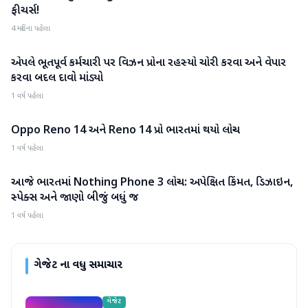
ફીચર્સ!
4 મહિના પહેલા
એપલે ભૂતપૂર્વ કર્મચારી પર વિઝન પ્રોના રહસ્યો ચોરી કરવા અને વેપાર
ગેજેટ
કરવા બદલ દાવો માંડ્યો
1 વર્ષ પહેલા
Oppo Reno 14 અને Reno 14 પ્રો ભારતમાં થયો લોન્ચ
ગેજેટ
1 વર્ષ પહેલા
આજે ભારતમાં Nothing Phone 3 લોન્ચ: અપેક્ષિત કિંમત, ડિઝાઇન,
ગેજેટ
સ્પેક્સ અને જાણો બીજું બધું જ
1 વર્ષ પહેલા
ગેજેટ
ના વધુ સમાચાર
ગેજેટ