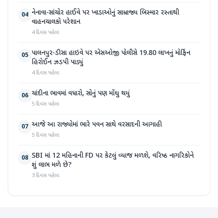
નેનાવા-સાંચોર હાઈવે પર ખાડાઓનું સામ્રાજ્ય બિસ્માર રસ્તાથી
04
વાહનચાલકો પરેશાન
4 દિવસ પહેલા
પાલનપુર-ડીસા હાઇવે પર એસઓજી પોલીસે 19.80 લાખનું મોર્ફિન
05
હિરોઈન ઝડપી પાડ્યું
4 દિવસ પહેલા
ચાંદીના ભાવમાં વધારો, સોનું પણ મોંઘુ થયું
06
5 દિવસ પહેલા
આજે આ રાજ્યોમાં ભારે પવન સાથે વરસાદની આગાહી
07
5 દિવસ પહેલા
SBI માં 12 મહિનાની FD પર કેટલું વ્યાજ મળશે, વરિષ્ઠ નાગરિકોને
08
શું લાભ મળે છે?
3 દિવસ પહેલા