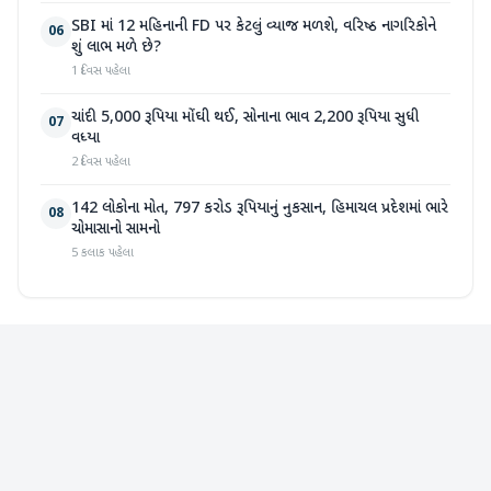
SBI માં 12 મહિનાની FD પર કેટલું વ્યાજ મળશે, વરિષ્ઠ નાગરિકોને
06
શું લાભ મળે છે?
1 દિવસ પહેલા
ચાંદી 5,000 રૂપિયા મોંઘી થઈ, સોનાના ભાવ 2,200 રૂપિયા સુધી
07
વધ્યા
2 દિવસ પહેલા
142 લોકોના મોત, 797 કરોડ રૂપિયાનું નુકસાન, હિમાચલ પ્રદેશમાં ભારે
08
ચોમાસાનો સામનો
5 કલાક પહેલા