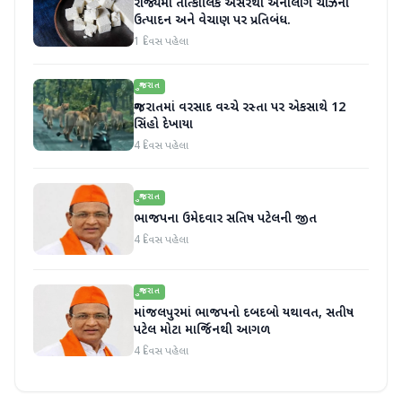
રાજ્યમાં તાત્કાલિક અસરથી એનાલોગ ચીઝના
ઉત્પાદન અને વેચાણ પર પ્રતિબંધ.
1 દિવસ પહેલા
ગુજરાત
ગુજરાતમાં વરસાદ વચ્ચે રસ્તા પર એકસાથે 12
સિંહો દેખાયા
4 દિવસ પહેલા
ગુજરાત
ભાજપના ઉમેદવાર સતિષ પટેલની જીત
4 દિવસ પહેલા
ગુજરાત
માંજલપુરમાં ભાજપનો દબદબો યથાવત, સતીષ
પટેલ મોટા માર્જિનથી આગળ
4 દિવસ પહેલા