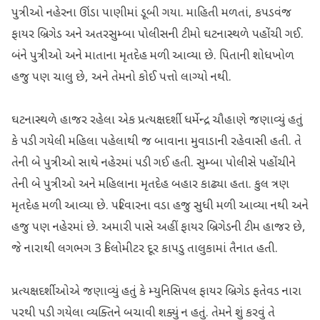
પુત્રીઓ નહેરના ઊંડા પાણીમાં ડૂબી ગયા. માહિતી મળતાં, કપડવંજ
ફાયર બ્રિગેડ અને અતરસુમ્બા પોલીસની ટીમો ઘટનાસ્થળે પહોંચી ગઈ.
બંને પુત્રીઓ અને માતાના મૃતદેહ મળી આવ્યા છે. પિતાની શોધખોળ
હજુ પણ ચાલુ છે, અને તેમનો કોઈ પત્તો લાગ્યો નથી.
ઘટનાસ્થળે હાજર રહેલા એક પ્રત્યક્ષદર્શી ધર્મેન્દ્ર ચૌહાણે જણાવ્યું હતું
કે પડી ગયેલી મહિલા પહેલાથી જ બાવાના મુવાડાની રહેવાસી હતી. તે
તેની બે પુત્રીઓ સાથે નહેરમાં પડી ગઈ હતી. સુમ્બા પોલીસે પહોંચીને
તેની બે પુત્રીઓ અને મહિલાના મૃતદેહ બહાર કાઢ્યા હતા. કુલ ત્રણ
મૃતદેહ મળી આવ્યા છે. પરિવારના વડા હજુ સુધી મળી આવ્યા નથી અને
હજુ પણ નહેરમાં છે. અમારી પાસે અહીં ફાયર બ્રિગેડની ટીમ હાજર છે,
જે નારાથી લગભગ 3 કિલોમીટર દૂર કાપડુ તાલુકામાં તૈનાત હતી.
પ્રત્યક્ષદર્શીઓએ જણાવ્યું હતું કે મ્યુનિસિપલ ફાયર બ્રિગેડ ફતેવડ નારા
પરથી પડી ગયેલા વ્યક્તિને બચાવી શક્યું ન હતું. તેમને શું કરવું તે