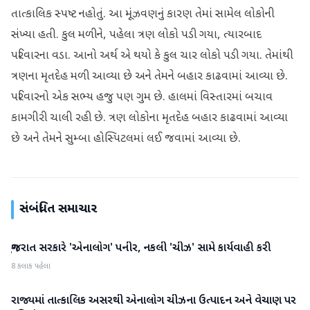
તાત્કાલિક સ્પષ્ટ નહોતું. આ મૂંઝવણનું કારણ તેમાં સામેલ લોકોની
સંખ્યા હતી. કુલ મળીને, પહેલા ત્રણ લોકો પડી ગયા, ત્યારબાદ
પરિવારના વડા. આનો અર્થ એ થયો કે કુલ ચાર લોકો પડી ગયા. તેમાંથી
ત્રણના મૃતદેહ મળી આવ્યા છે અને તેમને બહાર કાઢવામાં આવ્યા છે.
પરિવારનો એક સભ્ય હજુ પણ ગુમ છે. હાલમાં વિસ્તારમાં બચાવ
કામગીરી ચાલી રહી છે. ત્રણ લોકોના મૃતદેહ બહાર કાઢવામાં આવ્યા
છે અને તેમને સુમ્બા હોસ્પિટલમાં લઈ જવામાં આવ્યા છે.
સંબંધિત સમાચાર
ગુજરાત સરકારે 'એનાલોગ' પનીર, નકલી 'ચીઝ' સામે કાર્યવાહી કરી
ગુજરાત
8 કલાક પહેલા
રાજ્યમાં તાત્કાલિક અસરથી એનાલોગ ચીઝના ઉત્પાદન અને વેચાણ પર
ગુજરાત