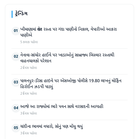
ટ્રેન્ડિંગ
ખીમાણામાં જાહેર રસ્તા પર ગંદા પાણીનો નિકાલ, વેપારીઓ આકરા
01
પાણીએ
5 કલાક પહેલા
નેનાવા-સાંચોર હાઈવે પર ખાડાઓનું સામ્રાજ્ય બિસ્માર રસ્તાથી
02
વાહનચાલકો પરેશાન
2 દિવસ પહેલા
પાલનપુર-ડીસા હાઇવે પર એસઓજી પોલીસે 19.80 લાખનું મોર્ફિન
03
હિરોઈન ઝડપી પાડ્યું
2 દિવસ પહેલા
આજે આ રાજ્યોમાં ભારે પવન સાથે વરસાદની આગાહી
04
3 દિવસ પહેલા
ચાંદીના ભાવમાં વધારો, સોનું પણ મોંઘુ થયું
05
3 દિવસ પહેલા