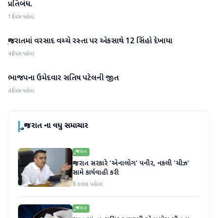
પ્રતિબંધ.
1 દિવસ પહેલા
ગુજરાતમાં વરસાદ વચ્ચે રસ્તા પર એકસાથે 12 સિંહો દેખાયા
ગુજરાત
4 દિવસ પહેલા
ભાજપના ઉમેદવાર સતિષ પટેલની જીત
ગુજરાત
4 દિવસ પહેલા
ગુજરાત
ના વધુ સમાચાર
ગુજરાત
ગુજરાત સરકારે 'એનાલોગ' પનીર, નકલી 'ચીઝ'
સામે કાર્યવાહી કરી
8 કલાક પહેલા
ગુજરાત