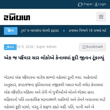
E-Paper
|
Login
ે ચાંદીપુરા? 6 બાળકોના મોતથી ફફડાટ
બ્રેકિંગ
●
હવામાન વિભાગે 18 રાજ્યો માટે ભારે વરસ
10 મે, 2026
|
Super Admin
Bookmark
ગુજરાત
એક જ પરિવાર ચાર લોકોએ કેનાલમાં કૂદી જીવન ટૂંકાવ્યું
ખેડામાં એક પરિવારના ચારેય સભ્યો નહેરમાં ડૂબી ગયા. અહેવાલો
અનુસાર, કપડવંજના ફતિયાબાદ નજીકથી પસાર થતી નર્મદા કેનાલમાં
એક પરિણીત મહિલા અને તેની બે પુત્રીઓએ મોતને ભેટ્યા હતા.
મહિલાનો પતિ તાત્કાલિક ઘટનાસ્થળે પહોંચ્યો અને તેમને બચાવવા માટે
નહેરમાં કૂદી પડ્યો, પરંતુ તે સફળ રહ્યો નહીં. પતિ, પત્ની અને બે