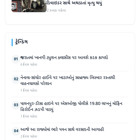
ડિવાઇડર સાથે અથડાતાં મૃત્યુ થયું
2 કલાક પહેલા
ટ્રેન્ડિંગ
ગુજરાતમાં ખાનગી ટ્યુશન ક્લાસીસ પર આવશે કડક કાયદો
01
6 દિવસ પહેલા
નેનાવા-સાંચોર હાઈવે પર ખાડાઓનું સામ્રાજ્ય બિસ્માર રસ્તાથી
02
વાહનચાલકો પરેશાન
1 દિવસ પહેલા
પાલનપુર-ડીસા હાઇવે પર એસઓજી પોલીસે 19.80 લાખનું મોર્ફિન
03
હિરોઈન ઝડપી પાડ્યું
1 દિવસ પહેલા
આજે આ રાજ્યોમાં ભારે પવન સાથે વરસાદની આગાહી
04
2 દિવસ પહેલા