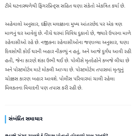
ટીમે ઘટનાસ્થળેથી ફિંગરપ્રિન્ટ્સ સહિત ઘણા સંકેતો એકત્રિત કર્યા છે.
અહેવાલો અનુસાર, દક્ષિણ મલક્કાના મુખ્ય આંતરછેદ પર એક ત્રણ
માળનું ઘર આવેલું છે. નીચે ઘરમાં વિવિધ દુકાનો છે, જ્યારે ઉપરના માળે
રહેવાસીઓ રહે છે. નજીકના રહેવાસીઓના જણાવ્યા અનુસાર, ઘણા
દિવસોથી કોઈ ઘરની બહાર નીકળ્યું ન હતું, અને આજે દુર્ગંધ આવી રહી
હતી, જેના કારણે શંકા ઉભી થઈ છે. પોલીસે મૃતદેહોને કબજે લીધા છે
અને પોસ્ટમોર્ટમ માટે મોકલી આપ્યા છે. પોસ્ટમોર્ટમ તપાસમાં મૃત્યુનું
ચોક્કસ કારણ બહાર આવશે. પોલીસ પરિવારમાં ચાલી રહેલા
મિલકતના વિવાદની પણ તપાસ કરી રહી છે.
સંબંધિત સમાચાર
રાષ્ટ્રીય