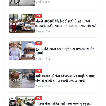
57 મિનિટ પહેલા
રાષ્ટ્રીય
બોમ્બે હાઈકોર્ટે રેસિડેન્ટ ડોક્ટરોની હડતાળની
ઝાટકણી કાઢી, 'જો કામ ન હોય તો પગાર બંધ કરો'
2 કલાક પહેલા
રાષ્ટ્રીય
સુપ્રીમ કોર્ટે આસારામ બાપુને વચગાળાના જામીન
નકાર્યા
2 કલાક પહેલા
રાષ્ટ્રીય
ભારે વરસાદ, મેદાંતા અંડરપાસ પર પાણી ભરાયા;
પોલીસે ઘરેથી કામ કરવાની સલાહ આપી
2 કલાક પહેલા
રાષ્ટ્રીય
માફિયા નેતા અતિક અહેમદના નાના પુત્રનું કાર