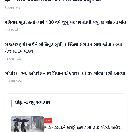
શું આજે સંસદ ચાલશે કે વિપક્ષ પોતાનો હોબાળો ચાલુ રાખશે?
8 કલાક પહેલા
પરિવાર સૂતો હતો ત્યારે 100 વર્ષ જૂનું ઘર ધરાશાયી થયું, છ લોકોના મોત
રાષ્ટ્રીય
8 કલાક પહેલા
રાજકારણથી લઈને બોલિવૂડ સુધી, મલ્લિકા શેરાવત સાથે જોવા મળ્યા
રાષ્ટ્રીય
તેજ પ્રતાપ યાદવ
21 કલાક પહેલા
સોપોરમાં સર્ચ ઓપરેશન દરમિયાન એક ઘરમાંથી 45 ગોળા મળી આવ્યા
રાષ્ટ્રીય
23 કલાક પહેલા
રાષ્ટ્રીય
ના વધુ સમાચાર
રાષ્ટ્રીય
ભારે વરસાદને કારણે રુદ્રપ્રયાગમાં હાઇ એલર્ટ જાહેર