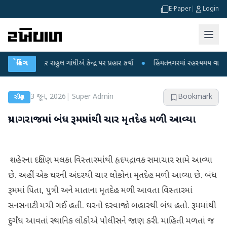
E-Paper
|
Login
 પર રાહુલ ગાંધીએ કેન્દ્ર પર પ્રહાર કર્યા
બ્રેકિંગ
●
હિંમતનગરમાં રહસ્યમય વાયરસ કે ચાંદ
3 જૂન, 2026
|
Super Admin
Bookmark
રાષ્ટ્રીય
પ્રયાગરાજમાં બંધ રૂમમાંથી ચાર મૃતદેહ મળી આવ્યા
શહેરના દક્ષિણ મલકા વિસ્તારમાંથી હૃદયદ્રાવક સમાચાર સામે આવ્યા
છે. અહીં એક ઘરની અંદરથી ચાર લોકોના મૃતદેહ મળી આવ્યા છે. બંધ
રૂમમાં પિતા, પુત્રી અને માતાના મૃતદેહ મળી આવતા વિસ્તારમાં
સનસનાટી મચી ગઈ હતી. ઘરનો દરવાજો બહારથી બંધ હતો. રૂમમાંથી
દુર્ગંધ આવતાં સ્થાનિક લોકોએ પોલીસને જાણ કરી. માહિતી મળતાં જ