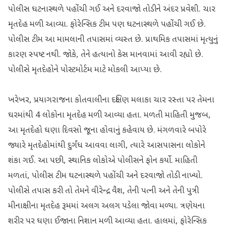
પોલીસ ઘટનાસ્થળે પહોંચી ગઈ અને દરવાજો તોડીને અંદર પ્રવેશી. ચાર
મૃતદેહ મળી આવ્યા. ફોરેન્સિક ટીમ પણ ઘટનાસ્થળે પહોંચી ગઈ છે.
પોલીસ ટીમ આ મામલાની તપાસમાં વ્યસ્ત છે. પ્રાથમિક તપાસમાં મૃત્યુનું
કારણ સ્પષ્ટ નથી. જોકે, તેને હત્યાનો કેસ માનવામાં આવી રહ્યો છે.
પોલીસે મૃતદેહોને પોસ્ટમોર્ટમ માટે મોકલી આપ્યા છે.
ખરેખર, પ્રયાગરાજના કોતવાલીના દક્ષિણ મલાકા ચાર રસ્તા પર તેમના
ઘરમાંથી 4 લોકોના મૃતદેહ મળી આવ્યા હતા. મળતી માહિતી મુજબ,
આ મૃતદેહો ઘણા દિવસો જૂના હોવાનું કહેવાય છે. મંગળવારે બપોરે
જ્યારે મૃતદેહોમાંથી દુર્ગંધ આવવા લાગી, ત્યારે આસપાસના લોકોને
શંકા ગઈ. આ પછી, સ્થાનિક લોકોએ પોલીસને ફોન કર્યો. માહિતી
મળતાં, પોલીસ ટીમ ઘટનાસ્થળે પહોંચી અને દરવાજો તોડી નાખ્યો.
પોલીસે તપાસ કરી તો તેમને વીરેન્દ્ર વૈશ, તેની પત્ની અને તેની પુત્રી
મીનાક્ષીના મૃતદેહ રૂમમાં અલગ અલગ પડેલા જોવા મળ્યા. ત્રણેયના
શરીર પર ઘણા ઈજાના નિશાન મળી આવ્યા હતા. હાલમાં, ફોરેન્સિક