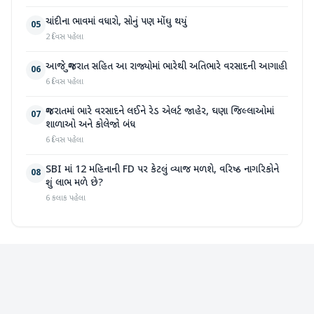
ચાંદીના ભાવમાં વધારો, સોનું પણ મોંઘુ થયું
05
2 દિવસ પહેલા
આજે ગુજરાત સહિત આ રાજ્યોમાં ભારેથી અતિભારે વરસાદની આગાહી
06
6 દિવસ પહેલા
ગુજરાતમાં ભારે વરસાદને લઈને રેડ એલર્ટ જાહેર, ઘણા જિલ્લાઓમાં
07
શાળાઓ અને કોલેજો બંધ
6 દિવસ પહેલા
SBI માં 12 મહિનાની FD પર કેટલું વ્યાજ મળશે, વરિષ્ઠ નાગરિકોને
08
શું લાભ મળે છે?
6 કલાક પહેલા