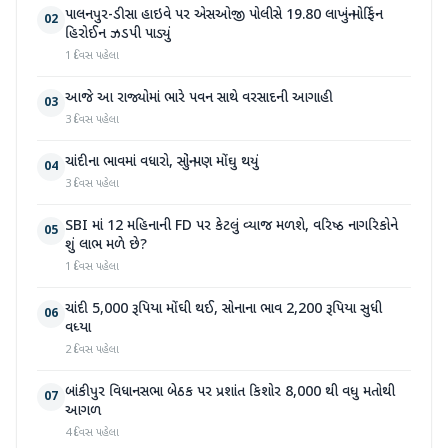
પાલનપુર-ડીસા હાઇવે પર એસઓજી પોલીસે 19.80 લાખનું મોર્ફિન
02
હિરોઈન ઝડપી પાડ્યું
1 દિવસ પહેલા
આજે આ રાજ્યોમાં ભારે પવન સાથે વરસાદની આગાહી
03
3 દિવસ પહેલા
ચાંદીના ભાવમાં વધારો, સોનું પણ મોંઘુ થયું
04
3 દિવસ પહેલા
SBI માં 12 મહિનાની FD પર કેટલું વ્યાજ મળશે, વરિષ્ઠ નાગરિકોને
05
શું લાભ મળે છે?
1 દિવસ પહેલા
ચાંદી 5,000 રૂપિયા મોંઘી થઈ, સોનાના ભાવ 2,200 રૂપિયા સુધી
06
વધ્યા
2 દિવસ પહેલા
બાંકીપુર વિધાનસભા બેઠક પર પ્રશાંત કિશોર 8,000 થી વધુ મતોથી
07
આગળ
4 દિવસ પહેલા