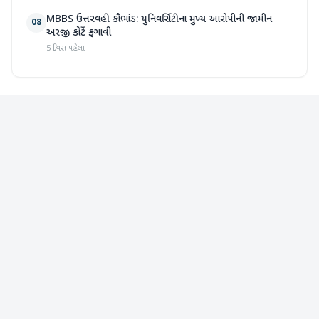
MBBS ઉત્તરવહી કૌભાંડ: યુનિવર્સિટીના મુખ્ય આરોપીની જામીન
08
અરજી કોર્ટે ફગાવી
5 દિવસ પહેલા