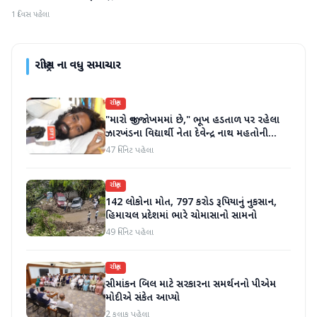
1 દિવસ પહેલા
રાષ્ટ્રીય
ના વધુ સમાચાર
રાષ્ટ્રીય
"મારો જીવ જોખમમાં છે," ભૂખ હડતાળ પર રહેલા
ઝારખંડના વિદ્યાર્થી નેતા દેવેન્દ્ર નાથ મહતોની
તબિયત ખરાબ
47 મિનિટ પહેલા
રાષ્ટ્રીય
142 લોકોના મોત, 797 કરોડ રૂપિયાનું નુકસાન,
હિમાચલ પ્રદેશમાં ભારે ચોમાસાનો સામનો
49 મિનિટ પહેલા
રાષ્ટ્રીય
સીમાંકન બિલ માટે સરકારના સમર્થનનો પીએમ
મોદીએ સંકેત આપ્યો
2 કલાક પહેલા