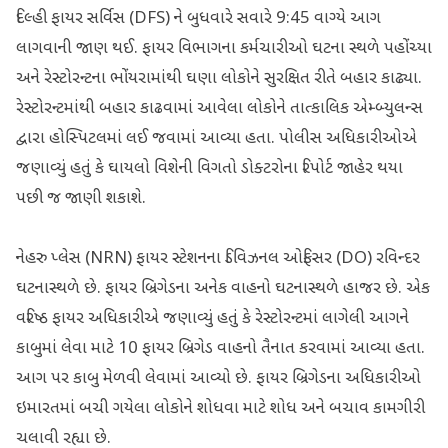
દિલ્હી ફાયર સર્વિસ (DFS) ને બુધવારે સવારે 9:45 વાગ્યે આગ
લાગવાની જાણ થઈ. ફાયર વિભાગના કર્મચારીઓ ઘટના સ્થળે પહોંચ્યા
અને રેસ્ટોરન્ટના ભોંયરામાંથી ઘણા લોકોને સુરક્ષિત રીતે બહાર કાઢ્યા.
રેસ્ટોરન્ટમાંથી બહાર કાઢવામાં આવેલા લોકોને તાત્કાલિક એમ્બ્યુલન્સ
દ્વારા હોસ્પિટલમાં લઈ જવામાં આવ્યા હતા. પોલીસ અધિકારીઓએ
જણાવ્યું હતું કે ઘાયલો વિશેની વિગતો ડોક્ટરોના રિપોર્ટ જાહેર થયા
પછી જ જાણી શકાશે.
નેહરુ પ્લેસ (NRN) ફાયર સ્ટેશનના ડિવિઝનલ ઓફિસર (DO) રવિન્દર
ઘટનાસ્થળે છે. ફાયર બ્રિગેડના અનેક વાહનો ઘટનાસ્થળે હાજર છે. એક
વરિષ્ઠ ફાયર અધિકારીએ જણાવ્યું હતું કે રેસ્ટોરન્ટમાં લાગેલી આગને
કાબુમાં લેવા માટે 10 ફાયર બ્રિગેડ વાહનો તૈનાત કરવામાં આવ્યા હતા.
આગ પર કાબુ મેળવી લેવામાં આવ્યો છે. ફાયર બ્રિગેડના અધિકારીઓ
ઇમારતમાં બચી ગયેલા લોકોને શોધવા માટે શોધ અને બચાવ કામગીરી
ચલાવી રહ્યા છે.