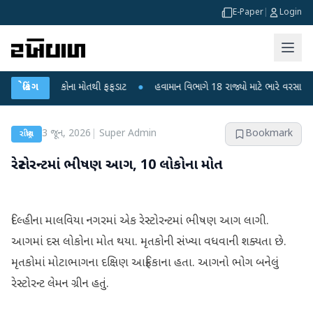
E-Paper
|
Login
ા? 6 બાળકોના મોતથી ફફડાટ
બ્રેકિંગ
●
હવામાન વિભાગે 18 રાજ્યો માટે ભારે વરસાદની ચેતવણી
3 જૂન, 2026
|
Super Admin
Bookmark
રાષ્ટ્રીય
રેસ્ટોરન્ટમાં ભીષણ આગ, 10 લોકોના મોત
દિલ્હીના માલવિયા નગરમાં એક રેસ્ટોરન્ટમાં ભીષણ આગ લાગી.
આગમાં દસ લોકોના મોત થયા. મૃતકોની સંખ્યા વધવાની શક્યતા છે.
મૃતકોમાં મોટાભાગના દક્ષિણ આફ્રિકાના હતા. આગનો ભોગ બનેલું
રેસ્ટોરન્ટ લેમન ગ્રીન હતું.