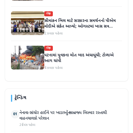
રાષ્ટ્રીય
સીમાંકન બિલ માટે સરકારના સમર્થનનો પીએમ
મોદીએ સંકેત આપ્યો; ઓગસ્ટમાં ખાસ સત્ર
બોલાવી શકાય છે - સૂત્રો
2 કલાક પહેલા
રાષ્ટ્રીય
પટનામાં યુવકના મોત બાદ અંધાધૂંધી; ટોળાએ
આગ ચાંપી
4 કલાક પહેલા
ટ્રેન્ડિંગ
નેનાવા-સાંચોર હાઈવે પર ખાડાઓનું સામ્રાજ્ય બિસ્માર રસ્તાથી
01
વાહનચાલકો પરેશાન
2 દિવસ પહેલા