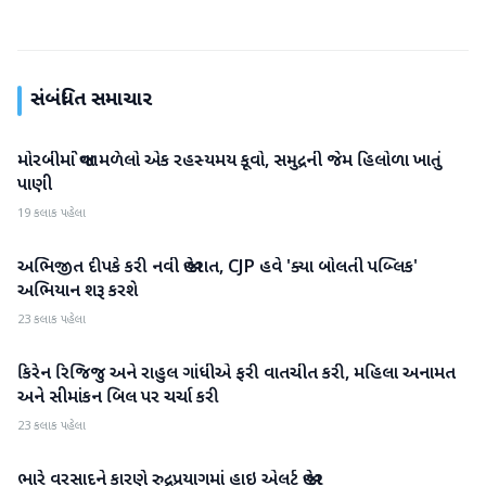
સંબંધિત સમાચાર
મોરબીમાં જોવા મળેલો એક રહસ્યમય કૂવો, સમુદ્રની જેમ હિલોળા ખાતું
રાષ્ટ્રીય
પાણી
19 કલાક પહેલા
અભિજીત દીપકે કરી નવી જાહેરાત, CJP હવે 'ક્યા બોલતી પબ્લિક'
રાષ્ટ્રીય
અભિયાન શરૂ કરશે
23 કલાક પહેલા
કિરેન રિજિજુ અને રાહુલ ગાંધીએ ફરી વાતચીત કરી, મહિલા અનામત
રાષ્ટ્રીય
અને સીમાંકન બિલ પર ચર્ચા કરી
23 કલાક પહેલા
ભારે વરસાદને કારણે રુદ્રપ્રયાગમાં હાઇ એલર્ટ જાહેર
રાષ્ટ્રીય