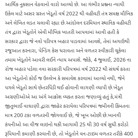
આર્થિક નુકસાન વેઠવાનો વારો આવ્યો છે. આ ગંભીર પ્રશ્નના ન્યાયી
ઉકેલ માટે અસર ગ્રસ્ત ખેડૂતો વર્ષ 2022 થી વહીવટી તંત્ર સમક્ષ મૌખિક
અને લેખિત લડત ચલાવી રહ્યા છે.આંદોલન દરમિયાન સ્થાનિક વહીવટી
તંત્ર દ્વારા ખેડૂતોને એવી મૌખિક ખાતરી આપવામાં આવી હતી કે
સરકાર દ્વારા જે નવો પરિપત્ર બહાર પાડવામાં આવશે, તેમાં અગાઉથી
રજૂઆત કરનારા, પેન્ડિંગ કેસ ધરાવતા અને વળતર સ્વીકારી ચૂકેલા
તમામ ખેડૂતોને આવરી લઈને ન્યાય અપાશે. જોકે, 4 જુલાઈ, 2026 ના
રોજ બહાર પડેલા નવા સરકારી પરિપત્રમાં વર્ષ 2022 થી સંઘર્ષ કરતા
આ ખેડૂતોનો કોઈ જ ઉલ્લેખ કે સમાવેશ કરવામાં આવ્યો નથી, જેને
પગલે ખેડૂતો સાથે છેતરપિંડી થઈ હોવાની લાગણી વ્યાપી છે.ખેડૂત
અગ્રણીઓએ આ અંગે આક્રોશ વ્યક્ત કરતા જણાવ્યું હતું કે,મંત્રી
જીતુભાઈ વાઘાણી દ્વારા જાહેર કરાયેલા પરિપત્રમાં જમીનની કિંમતના
માત્ર 200 ટકા વળતરની જોગવાઈ છે, જે ખૂબ ઓછી છે.ખાનગી
કંપનીઓ આ વીજ લાઇનો થકી આગામી 25 થી 30 વર્ષ સુધી કરોડો
રૂપિયાની કમાણી કરવાની છે, તો ખેડૂતોને વન-ટાઇમ વળતર તરીકે 400