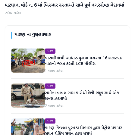
પાટણના વોર્ડ નં. 6 માં બિસ્માર રસ્તાઓ સામે પૂર્વ નગરસેવક મેદાનમાં
પાટણ
2 દિવસ પહેલા
પાટણ
ના વધુ સમાચાર
પાટણ
વારાહીમાંથી આધાર-પુરાવા વગરના 16 શંકાસ્પદ
વાહનો જપ્ત કરતી LCB પોલીસ
1 કલાક પહેલા
પાટણ
સમીના વાવલ ગામ પાસેથી દેશી બંદૂક સાથે એક
શખ્સ ઝડપાયો
2 કલાક પહેલા
પાટણ
પાટણ જિલ્લા પુરવઠા વિભાગ દ્વારા પેટ્રોલ પંપ પર
સઘન ચેકિંગ સઘન હાથ ધરાયું