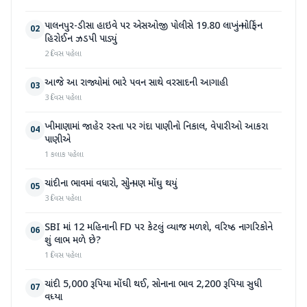
પાલનપુર-ડીસા હાઇવે પર એસઓજી પોલીસે 19.80 લાખનું મોર્ફિન
02
હિરોઈન ઝડપી પાડ્યું
2 દિવસ પહેલા
આજે આ રાજ્યોમાં ભારે પવન સાથે વરસાદની આગાહી
03
3 દિવસ પહેલા
ખીમાણામાં જાહેર રસ્તા પર ગંદા પાણીનો નિકાલ, વેપારીઓ આકરા
04
પાણીએ
1 કલાક પહેલા
ચાંદીના ભાવમાં વધારો, સોનું પણ મોંઘુ થયું
05
3 દિવસ પહેલા
SBI માં 12 મહિનાની FD પર કેટલું વ્યાજ મળશે, વરિષ્ઠ નાગરિકોને
06
શું લાભ મળે છે?
1 દિવસ પહેલા
ચાંદી 5,000 રૂપિયા મોંઘી થઈ, સોનાના ભાવ 2,200 રૂપિયા સુધી
07
વધ્યા