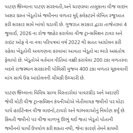
પાટણ જિલ્લાના પાટણ સરસ્વતી,અને ચાણસ્મા તાલુકાના વીજ લાઇન
અસર ગ્રસ્ત ખેડૂતોએ જમીનના વળતર મુદ્દે કલેક્ટરને લેખિત રજૂઆત
કરી સરકાર સામે બાંયો ચડાવી છે. ગુજરાત સરકાર દ્વારા તાજેતરમાં 4
જુલાઈ, 2026 ના રોજ જાહેર કરાયેલા વીજ ટ્રાન્સમિશન ટાવર અને
રાઇટ ઓફ વે ના નવા પરિપત્રમાં વર્ષ 2022 થી સતત આંદોલન કરી
રહેલા ખેડૂતોની અવગણના કરવામાં આવતા ખેડૂતો મા ભારે અસંતોષ
ફેલાયો છે. ખેડૂતોએ વર્તમાન નીતિમાં નક્કી કરાયેલા 200 ટકા વળતરના
બદલે રાજસ્થાન સરકારની પોલિસી મુજબ 400 ટકા વળતર ચૂકવવાની
માંગ સાથે ઉગ્ર આંદોલનની ચીમકી ઉચ્ચારી છે.
પાટણ જિલ્લાના વિવિધ ગ્રામ્ય વિસ્તારોમાં પાવરગ્રીડ અને અદાણી
જેવી મોટી વીજ ટ્રાન્સમિશન કંપનીઓએ ખેતીલાયક જમીનો પર મોટા
પાયે હાઈટેન્શન વીજ લાઇનો,ટાવરો અને થાંભલાઓનું નિર્માણ કર્યું છે.
કિંમતી જમીનો પર વીજ માળખું ઊભું થઈ જતાં ખેડૂતો પોતાની
જમીનનો ધાર્યો ઉપયોગ કરી શકતા નથી, જેના કારણે તેમને કાયમી