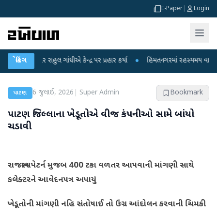
E-Paper
|
Login
પર રાહુલ ગાંધીએ કેન્દ્ર પર પ્રહાર કર્યા
બ્રેકિંગ
●
હિંમતનગરમાં રહસ્યમય વાયરસ કે ચાંદીપ
6 જુલાઈ, 2026
|
Super Admin
Bookmark
પાટણ
પાટણ જિલ્લાના ખેડૂતોએ વીજ કંપનીઓ સામે બાંયો
ચડાવી
રાજસ્થાન પેટર્ન મુજબ 400 ટકા વળતર આપવાની માંગણી સાથે
કલેક્ટરને આવેદનપત્ર અપાયું
ખેડૂતોની માંગણી નહિ સંતોષાઈ તો ઉગ્ર આંદોલન કરવાની ચિમકી