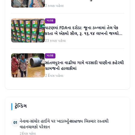
2 કલાક પહેલા
પાટણ
પાટણમાં FDAના દરોડા: જૂના ડબ્બામાં તેલ પેક
કરતા બે એકમો સીલ, રૂ. ૧૬.૧૪ લાખનો જથ્થો
જપ્ત
23 કલાક પહેલા
પાટણ
સાંતલપુરના વાઢીયા ગામે વરસાદી પાણીના કહેરથી
ગ્રામજનો હાલાકીમાં
2 દિવસ પહેલા
ટ્રેન્ડિંગ
નેનાવા-સાંચોર હાઈવે પર ખાડાઓનું સામ્રાજ્ય બિસ્માર રસ્તાથી
01
વાહનચાલકો પરેશાન
2 દિવસ પહેલા