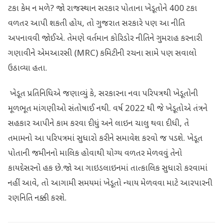
ટકા કેમ ન મળે? જો રાજસ્થાન સરકાર પોતાના ખેડૂતોને 400 ટકા
વળતર આપી શકતી હોય, તો ગુજરાત સરકારે પણ આ નીતિ
અપનાવવી જોઈએ. તેમણે વર્તમાન કોરિડોર નીતિને ગુમરાહ કરનારી
ગણાવીને એમઆરસી (MRC) કમિટીની રચના સામે પણ સવાલો
ઉઠાવ્યા હતા.
ખેડૂત પ્રતિનિધિએ જણાવ્યું કે, સરકારના નવા પરિપત્રથી ખેડૂતોની
મૂળભૂત માંગણીઓ સંતોષાઈ નથી. વર્ષ 2022 થી જે ખેડૂતોએ તંત્રને
સહકાર આપીને કામ કરવા દીધું અને લાઇન ચાલુ થવા દીધી, તે
તમામનો આ પરિપત્રમાં સુધારો કરીને સમાવેશ કરવો જ પડશે. ખેડૂત
પોતાની જમીનનો માલિક હોવાથી યોગ્ય વળતર મેળવવું તેનો
કાયદેસરનો હક છે.જો આ ગાઇડલાઇનમાં તાત્કાલિક સુધારો કરવામાં
નહીં આવે, તો આગામી સમયમાં ખેડૂતો ન્યાય મેળવવા માટે આરપારની
રણનિતિ નક્કી કરશે.