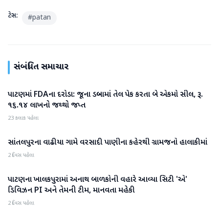
ટેગ્સ:
#
patan
સંબંધિત સમાચાર
પાટણમાં FDAના દરોડા: જૂના ડબ્બામાં તેલ પેક કરતા બે એકમો સીલ, રૂ.
પાટણ
૧૬.૧૪ લાખનો જથ્થો જપ્ત
23 કલાક પહેલા
સાંતલપુરના વાઢીયા ગામે વરસાદી પાણીના કહેરથી ગ્રામજનો હાલાકીમાં
પાટણ
2 દિવસ પહેલા
પાટણના ખાલકપુરામાં અનાથ બાળકોની વહારે આવ્યા સિટી 'એ'
પાટણ
ડિવિઝન PI અને તેમની ટીમ, માનવતા મહેકી
2 દિવસ પહેલા