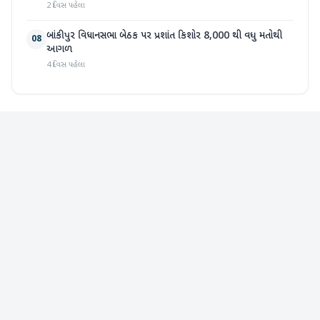
2 દિવસ પહેલા
બાંકીપુર વિધાનસભા બેઠક પર પ્રશાંત કિશોર 8,000 થી વધુ મતોથી
08
આગળ
4 દિવસ પહેલા