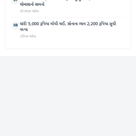
07
ચોમાસાનો સામનો
20 કલાક પહેલા
ચાંદી 5,000 રૂપિયા મોંઘી થઈ, સોનાના ભાવ 2,200 રૂપિયા સુધી
08
વધ્યા
2 દિવસ પહેલા