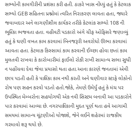
સભ્યોની કામગીરીની પ્રશંસા કરી હતી. ઠાકરે ખાસ નોંધ્યું હતું કે કેટલાક
સભ્યો GEB સહિતના પ્રશ્નોમાં ત્વરિત નિરાકરણ લાવતા હતા, જ્યારે
જવાબદાર અને લાગણીશીલ કાર્યકર તરીકે કેટલાંક સભ્યો 108 ની
ભૂમિકા ભજવતા હતા. વહીવટી પડકારો અંગે ચીફ ઓફિસરે જણાવ્યું
હતું કે ઘણી વખત કામ કરવામાં બિનજરૂરી અવરોધો ઊભા કરવામાં
આવતા હતા. કેટલાક કિસ્સામાં કામ કરવાની ઈચ્છા હોવા છતાં કામ
મુલતવી રાખવા કે કારોબારીમાં ફાઈલો રોકી રાખી સામાન્ય સભા સુધી
ન પહોંચવા દેવા જેવા પ્રયાસો થતા હતા.આના કારણે જનતામાં એવી
છાપ પડતી હતી કે પાલિકા કામ નથી કરતી અને ઘણીવાર સ્ટાફે લોકોનો
રોષ પણ સહન કરવો પડતો હતો.જોકે, તેમણે ઉમેર્યું હતું કે મંચ પર
ઉપસ્થિત મેમ્બરોના સહયોગથી એક નવી સિસ્ટમ બનાવી આ પડકારોને
પાર કરવામાં આવ્યા છે. નગરપાલિકાની મુદત પૂર્ણ થતા હવે આગામી
સમયમાં સામાન્ય ચૂંટણીઓ યોજાશે, જેને લઈને શહેરમાં રાજકીય
ગરમાવો શરૂ થયો છે.