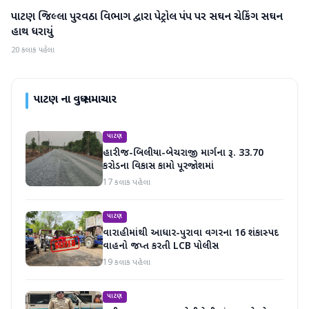
પાટણ જિલ્લા પુરવઠા વિભાગ દ્વારા પેટ્રોલ પંપ પર સઘન ચેકિંગ સઘન
પાટણ
હાથ ધરાયું
20 કલાક પહેલા
પાટણ
ના વધુ સમાચાર
પાટણ
હારીજ-બિલીયા-બેચરાજી માર્ગના રૂ. 33.70
કરોડના વિકાસ કામો પૂરજોશમાં
17 કલાક પહેલા
પાટણ
વારાહીમાંથી આધાર-પુરાવા વગરના 16 શંકાસ્પદ
વાહનો જપ્ત કરતી LCB પોલીસ
19 કલાક પહેલા
પાટણ