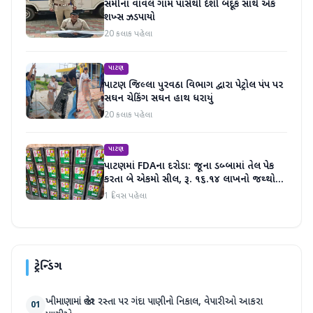
સમીના વાવલ ગામ પાસેથી દેશી બંદૂક સાથે એક
શખ્સ ઝડપાયો
20 કલાક પહેલા
પાટણ
પાટણ જિલ્લા પુરવઠા વિભાગ દ્વારા પેટ્રોલ પંપ પર
સઘન ચેકિંગ સઘન હાથ ધરાયું
20 કલાક પહેલા
પાટણ
પાટણમાં FDAના દરોડા: જૂના ડબ્બામાં તેલ પેક
કરતા બે એકમો સીલ, રૂ. ૧૬.૧૪ લાખનો જથ્થો
જપ્ત
1 દિવસ પહેલા
ટ્રેન્ડિંગ
ખીમાણામાં જાહેર રસ્તા પર ગંદા પાણીનો નિકાલ, વેપારીઓ આકરા
01