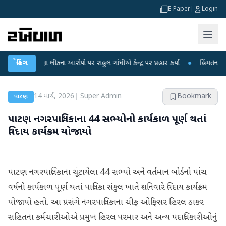
E-Paper
|
Login
ીક્ષા લીકના આરોપો પર રાહુલ ગાંધીએ કેન્દ્ર પર પ્રહાર કર્યા
બ્રેકિંગ
●
હિંમતનગરમાં રહસ્યમ
14 માર્ચ, 2026
|
Super Admin
Bookmark
પાટણ
પાટણ નગરપાલિકાના 44 સભ્યોનો કાર્યકાળ પૂર્ણ થતાં
વિદાય કાર્યક્રમ યોજાયો
પાટણ નગરપાલિકાના ચૂંટાયેલા 44 સભ્યો અને વર્તમાન બોર્ડનો પાંચ
વર્ષનો કાર્યકાળ પૂર્ણ થતાં પાલિકા સંકુલ ખાતે શનિવારે વિદાય કાર્યક્રમ
યોજાયો હતો. આ પ્રસંગે નગરપાલિકાના ચીફ ઓફિસર હિરલ ઠાકર
સહિતના કર્મચારીઓએ પ્રમુખ હિરલ પરમાર અને અન્ય પદાધિકારીઓનું