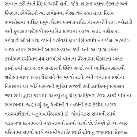
સન્માન કરી તેમને વિદાય આપી હતી. જોકે, શાસક પક્ષના કેટલાક અને
વિપક્ષના કોર્પોરેટરો આ કાર્યક્રમમાં ગેરહાજર રહ્યા હતા. વિદાય
સમારોહમાં પાલિકા પ્રમુખ હિરલ પરમાર સહિતના સભ્યોને શાલ ઓઢાડી
અને ફૂલહાર પહેરાવી સન્માનિત કરવામાં આવ્યા હતા. પાલિકાના
કર્મચારીઓએ પાંચ વર્ષની વહીવટી કામગીરી દરમિયાન મળેલા સહયોગ
બદલ તમામ સભ્યોનો આભાર વ્યક્ત કર્યો હતો. આ પાંચ વર્ષના
કાર્યકાળ દરમિયાન 44 સભ્યોએ પોતાના વિસ્તારમાં વિકાસના અનેક
કામો કર્યા હતા.રાજ્ય સરકારની વિવિધ ગ્રાન્ટો અને આર્થિક સહાયથી
શહેરના માળખાગત વિકાસને વેગ મળ્યો હતો, અને જનતાના પ્રશ્નોના
નિકાલમાં આ બોર્ડે મહત્વની ભૂમિકા ભજવી હતી.કાર્યક્રમનું સંચાલન
જય રામી દ્વારા કરવામાં આવ્યું હતું.ચીફ ઓફિસર હિરલ ઠાકરે પોતાના
સંબોધનમાં જણાવ્યું હતું કે તેમની 17 વર્ષની કારકિર્દીમાં પાટણ
નગરપાલિકાનો અનુભવ મિશ્ર રહ્યો છે, જેમાં સારા સમયની સાથે
પડકારજનક સમયનો પણ સામનો કરવો પડ્યો છે. તેમણે છેલ્લા આઠ
મહિનામાં સભ્યો સાથે આત્મીયતા કેળવાઈ હોવાનું જણાવતા કેટલાક