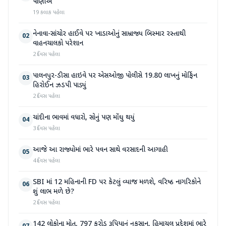
પાણીએ
19 કલાક પહેલા
નેનાવા-સાંચોર હાઈવે પર ખાડાઓનું સામ્રાજ્ય બિસ્માર રસ્તાથી
02
વાહનચાલકો પરેશાન
2 દિવસ પહેલા
પાલનપુર-ડીસા હાઇવે પર એસઓજી પોલીસે 19.80 લાખનું મોર્ફિન
03
હિરોઈન ઝડપી પાડ્યું
2 દિવસ પહેલા
ચાંદીના ભાવમાં વધારો, સોનું પણ મોંઘુ થયું
04
3 દિવસ પહેલા
આજે આ રાજ્યોમાં ભારે પવન સાથે વરસાદની આગાહી
05
4 દિવસ પહેલા
SBI માં 12 મહિનાની FD પર કેટલું વ્યાજ મળશે, વરિષ્ઠ નાગરિકોને
06
શું લાભ મળે છે?
2 દિવસ પહેલા
142 લોકોના મોત, 797 કરોડ રૂપિયાનું નુકસાન, હિમાચલ પ્રદેશમાં ભારે