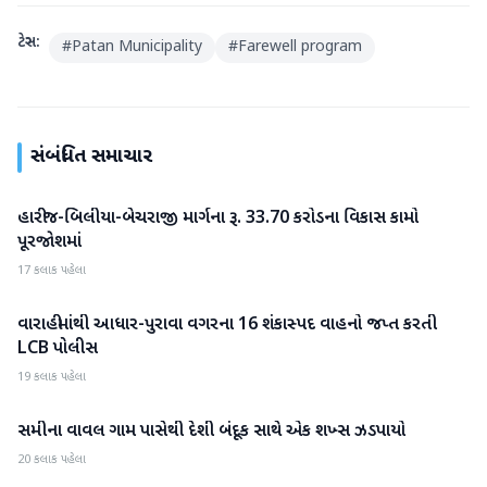
ટેગ્સ:
#
Patan Municipality
#
Farewell program
સંબંધિત સમાચાર
હારીજ-બિલીયા-બેચરાજી માર્ગના રૂ. 33.70 કરોડના વિકાસ કામો
પાટણ
પૂરજોશમાં
17 કલાક પહેલા
વારાહીમાંથી આધાર-પુરાવા વગરના 16 શંકાસ્પદ વાહનો જપ્ત કરતી
પાટણ
LCB પોલીસ
19 કલાક પહેલા
સમીના વાવલ ગામ પાસેથી દેશી બંદૂક સાથે એક શખ્સ ઝડપાયો
પાટણ
20 કલાક પહેલા