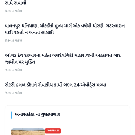
સામે સવાલો
8 કલાક પહેલા
પાલનપુર ધનિયાણા ચોકડીનો મુખ્ય માર્ગ એક વર્ષથી ધોરણે: ગટરલાઇન
બનાસકાંઠા
પછી રસ્તો ન બનતા હાલાકી
8 કલાક પહેલા
ઓગડ દેવ દરબારના મહંત બલદેવગિરી મહારાજની અટકાયત બાદ
બનાસકાંઠા
જામીન પર મુક્તિ
9 કલાક પહેલા
રોટરી ક્લબ ડીસાને સેવાકીય કાર્યો બદલ 24 એવોર્ડ્સ મળ્યા
બનાસકાંઠા
9 કલાક પહેલા
બનાસકાંઠા
ના વધુ સમાચાર
બનાસકાંઠા