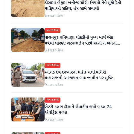
ડીસામાં બેફામ ખનીજ ચોરી: નિયમો નેવે મૂકી રેતી
માફિયાઓ સક્રિય, તંત્ર સામે સવાલો
8 કલાક પહેલા
બનાસકાંઠા
પાલનપુર ધનિયાણા ચોકડીનો મુખ્ય માર્ગ એક
વર્ષથી ધોરણે: ગટરલાઇન પછી રસ્તો ન બનતા
હાલાકી
8 કલાક પહેલા
બનાસકાંઠા
ઓગડ દેવ દરબારના મહંત બલદેવગિરી
મહારાજની અટકાયત બાદ જામીન પર મુક્તિ
9 કલાક પહેલા
બનાસકાંઠા
રોટરી ક્લબ ડીસાને સેવાકીય કાર્યો બદલ 24
એવોર્ડ્સ મળ્યા
9 કલાક પહેલા