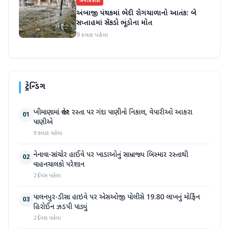
બનાસકાંઠા
અંબાજી પંથકમાં ભેદી રોગચાળાનો આતંક: બે
સપ્તાહમાં સેંકડો ભૂંડોના મોત
9 કલાક પહેલા
ટ્રેન્ડિંગ
ખીમાણામાં જાહેર રસ્તા પર ગંદા પાણીનો નિકાલ, વેપારીઓ આકરા
01
પાણીએ
9 કલાક પહેલા
નેનાવા-સાંચોર હાઈવે પર ખાડાઓનું સામ્રાજ્ય બિસ્માર રસ્તાથી
02
વાહનચાલકો પરેશાન
2 દિવસ પહેલા
પાલનપુર-ડીસા હાઇવે પર એસઓજી પોલીસે 19.80 લાખનું મોર્ફિન
03
હિરોઈન ઝડપી પાડ્યું
2 દિવસ પહેલા