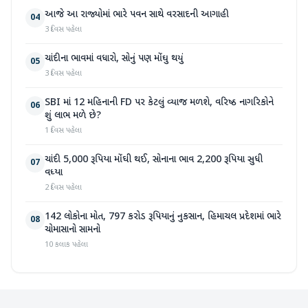
આજે આ રાજ્યોમાં ભારે પવન સાથે વરસાદની આગાહી
04
3 દિવસ પહેલા
ચાંદીના ભાવમાં વધારો, સોનું પણ મોંઘુ થયું
05
3 દિવસ પહેલા
SBI માં 12 મહિનાની FD પર કેટલું વ્યાજ મળશે, વરિષ્ઠ નાગરિકોને
06
શું લાભ મળે છે?
1 દિવસ પહેલા
ચાંદી 5,000 રૂપિયા મોંઘી થઈ, સોનાના ભાવ 2,200 રૂપિયા સુધી
07
વધ્યા
2 દિવસ પહેલા
142 લોકોના મોત, 797 કરોડ રૂપિયાનું નુકસાન, હિમાચલ પ્રદેશમાં ભારે
08
ચોમાસાનો સામનો
10 કલાક પહેલા