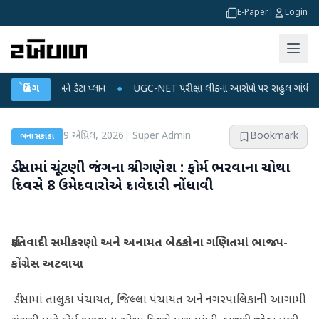
E-Paper
|
Login
ાર્જ અને ડેટા પ્લાન
બ્રેકિંગ
●
UGC-NET પરીક્ષા લીકના આરોપો પર રાહુલ ગાંધીએ કેન્દ્ર પર પ્ર
9 એપ્રિલ, 2026
|
Super Admin
Bookmark
બનાસકાંઠા
ડીસામાં ચૂંટણી જંગના શ્રીગણેશ : ફોર્મ ભરવાના ચોથા
દિવસે 8 ઉમેદવારોએ દાવેદારી નોંધાવી
જ્ઞાતિવાદી સમીકરણો અને અનામત બેઠકોના ગણિતમાં ભાજપ-
કોંગ્રેસ અટવાયા
​ ડીસામાં તાલુકા પંચાયત, જિલ્લા પંચાયત અને નગરપાલિકાની આગામી