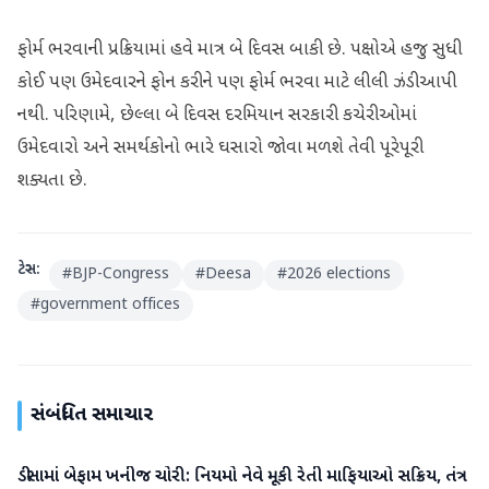
​ફોર્મ ભરવાની પ્રક્રિયામાં હવે માત્ર બે દિવસ બાકી છે. પક્ષોએ હજુ સુધી
કોઈ પણ ઉમેદવારને ફોન કરીને પણ ફોર્મ ભરવા માટે લીલી ઝંડી આપી
નથી. પરિણામે, છેલ્લા બે દિવસ દરમિયાન સરકારી કચેરીઓમાં
ઉમેદવારો અને સમર્થકોનો ભારે ઘસારો જોવા મળશે તેવી પૂરેપૂરી
શક્યતા છે.
ટેગ્સ:
#
BJP-Congress
#
Deesa
#
2026 elections
#
government offices
સંબંધિત સમાચાર
ડીસામાં બેફામ ખનીજ ચોરી: નિયમો નેવે મૂકી રેતી માફિયાઓ સક્રિય, તંત્ર
બનાસકાંઠા