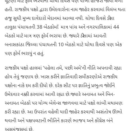
ચૂંટણી માટે ફોર્મ ભરવાના ચોથા દિવસે પણ પાંખી હાજરી જોવા મળી
હતી. રાજકીય પક્ષો દ્વારા ઉમેદવારોના નામ જાહેર કરવામાં વિલંબ થતા
હજુ સુધી મુખ્ય દાવેદારો મેદાનમાં આવ્યા નથી. ચોથા દિવસે ડીસા
તાલુકા પંચાયતની 38 બેઠકોમાઁ માત્ર પાંચ અને નગરપાલિકામાં 44
બેઠકો માટે માત્ર ત્રણ ફોર્મ ભરાયા છે. જ્યારે ડીસામાં આવતી
બનાસકાંઠા જિલ્લા પંચાયતની 10 બેઠકો માટે ચોથા દિવસે પણ એક
પણ ફોર્મ ભરાયું ન હતું.
​રાજકીય પક્ષો હાલમાં 'પહેલા તમે, પછી અમે'ની નીતિ અપનાવી રહ્યા
હોય તેવું જણાય છે. ખાસ કરીને ​જ્ઞાતિવાદી સમીકરણોએ રાજકીય
પક્ષોના નાકે દમ કરી દીધો છે. દરેક સીટ પર જ્ઞાતિનું પ્રભુત્વ જોઈને
ઉમેદવાર નક્કી કરવામાં આવી રહ્યા છે.જ્યારે અનામત અને બિન-
અનામત બેઠકો પર યોગ્ય બેલેન્સ જાળવવા માટે પક્ષો લાંબી મથામણ
કરી રહ્યા છે. આ ઉપરાંત વહેલી યાદી જાહેર કરવાથી અસંતોષ ઊભો
થવાની અને પક્ષપલટાની ભીતિને કારણે ભાજપ અને કોંગ્રેસ બંને
અસમંજસમાં છે.