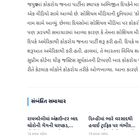
જયપુરમાં કોકરોચ જનતા પાર્ટીના સ્થાપક અભિજીત દિપકેને 
એક વીડિયો સામે આવ્યો છે. સોશિયલ મીડિયાની દુનિયામાં 'કોક
નામ સામે આવ્યું. છેલ્લા દિવસોમાં સોશિયલ મીડિયા પર કોકર
પણ ઝડપથી સમાચારમાં આવ્યા કારણ કે તેમના સોશિયલ મી
દિપકે અમેરિકાથી કોકરોચ જનતા પાર્ટી શરૂ કરી હતી. દિપકે મ
શરૂઆત અમેરિકાથી કરી હતી. હાલમાં, તે ભારતના વિવિધ શહેરો
સુપ્રીમ કોર્ટના ચીફ જસ્ટિસ સૂર્યકાંતની ટિપ્પણી બાદ કોક
રીતે કેટલાક લોકોને કોકરોચ તરીકે ઓળખાવ્યા. આના કારણે ય
સંબંધિત સમાચાર
રાયબરેલીમાં એન્કાઉન્ટર બાદ
દિલ્હીમાં ભારે વરસાદથી
રાષ્ટ્રીય
રાષ્ટ્રીય
ચોરોની ગેંગની ધરપકડ,
હવાઈ ટ્રાફિક પર ગંભીર
પોલીસે 12.4 કિલો ચાંદીના
અસર; ઈન્ડિગોએ મુસાફરો મા
16 કલાક પહેલા
18 કલાક પહેલા