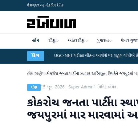
ઉત્તર ગુજરાતનું લોકપ્રિય દૈનિક
હોમ
રાષ્ટ્રીય
આંતરરાષ્ટ્રીય
ગુજરાત
ઉત્તર ગુજ
ડેટા પ્લાન
●
UGC-NET પરીક્ષા લીકના આરોપો પર રાહુલ ગાંધીએ કેન્દ્ર પર પ્રહાર કર્ય
બ્રેકિંગ
હોમ
/
રાષ્ટ્રીય
/
કોકરોચ જનતા પાર્ટીના સ્થાપક અભિજીત દિપકેને જયપુરમાં મા
15 જૂન, 2026
|
Super Admin
1
મિનિટ વાંચન
રાષ્ટ્રીય
કોકરોચ જનતા પાર્ટીના સ્
જયપુરમાં માર મારવામાં આ