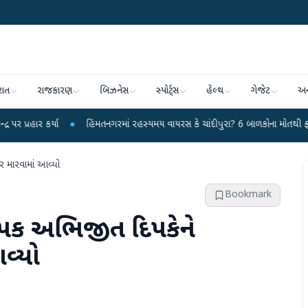
રાત
રાજકારણ
બિઝનેસ
સ્પોર્ટ્સ
હેલ્થ
ગેજેટ
અન
ા
●
હિંમતનગરમાં રહસ્યમય વાયરસ કે ચાંદીપુરા? 6 બાળકોના મોતથી ફફડાટ
●
હવ
ર મારવામાં આવ્યો
Bookmark
થાપક અભિજીત દિપકેને
વ્યો