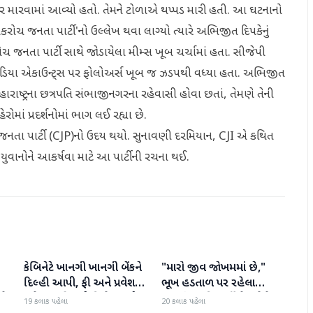
માર મારવામાં આવ્યો હતો. તેમને ટોળાએ થપ્પડ મારી હતી. આ ઘટનાનો
રોચ જનતા પાર્ટી'નો ઉલ્લેખ થવા લાગ્યો ત્યારે અભિજીત દિપકેનું
ોચ જનતા પાર્ટી સાથે જોડાયેલા મીમ્સ ખૂબ ચર્ચામાં હતા. સીજેપી
ડિયા એકાઉન્ટ્સ પર ફોલોઅર્સ ખૂબ જ ઝડપથી વધ્યા હતા. અભિજીત
હારાષ્ટ્રના છત્રપતિ સંભાજીનગરના રહેવાસી હોવા છતાં, તેમણે તેની
માં પ્રદર્શનોમાં ભાગ લઈ રહ્યા છે.
રોચ જનતા પાર્ટી (CJP)નો ઉદય થયો. સુનાવણી દરમિયાન, CJI એ કથિત
ુવાનોને આકર્ષવા માટે આ પાર્ટીની રચના થઈ.
કેબિનેટે ખાનગી ખાનગી બેંકને
"મારો જીવ જોખમમાં છે,"
રાષ્ટ્રીય
રાષ્ટ્રીય
દિલ્હી આપી, ફી અને પ્રવેશ
ભૂખ હડતાળ પર રહેલા
ટે
માટે નવા નિયમો વિશે જાણો
ઝારખંડના વિદ્યાર્થી નેતા દેવેન્દ્ર
19 કલાક પહેલા
20 કલાક પહેલા