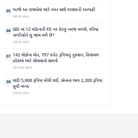
આજે આ રાજ્યોમાં ભારે પવન સાથે વરસાદની આગાહી
05
4 દિવસ પહેલા
SBI માં 12 મહિનાની FD પર કેટલું વ્યાજ મળશે, વરિષ્ઠ
06
નાગરિકોને શું લાભ મળે છે?
2 દિવસ પહેલા
142 લોકોના મોત, 797 કરોડ રૂપિયાનું નુકસાન, હિમાચલ
07
પ્રદેશમાં ભારે ચોમાસાનો સામનો
20 કલાક પહેલા
ચાંદી 5,000 રૂપિયા મોંઘી થઈ, સોનાના ભાવ 2,200 રૂપિયા
08
સુધી વધ્યા
2 દિવસ પહેલા