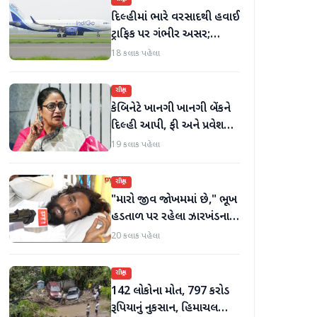
દિલ્હીમાં ભારે વરસાદથી હવાઈ
ટ્રાફિક પર ગંભીર અસર;
ઈન્ડિગોએ મુસાફરો માટે
18 કલાક પહેલા
એડવાઈઝરી જાહેર કરી
રાષ્ટ્રીય
કેબિનેટે ખાનગી ખાનગી બેંકને
દિલ્હી આપી, ફી અને પ્રવેશ
માટે નવા નિયમો વિશે જાણો
19 કલાક પહેલા
રાષ્ટ્રીય
"મારો જીવ જોખમમાં છે," ભૂખ
હડતાળ પર રહેલા ઝારખંડના
વિદ્યાર્થી નેતા દેવેન્દ્ર નાથ
20 કલાક પહેલા
મહતોની તબિયત ખરાબ
રાષ્ટ્રીય
142 લોકોના મોત, 797 કરોડ
રૂપિયાનું નુકસાન, હિમાચલ