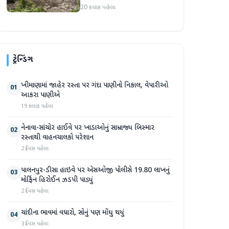
પ્રદેશમાં ભારે ચોમાસાનો સામનો
20 કલાક પહેલા
ટ્રેન્ડિંગ
ખીમાણામાં જાહેર રસ્તા પર ગંદા પાણીનો નિકાલ, વેપારીઓ
01
આકરા પાણીએ
19 કલાક પહેલા
નેનાવા-સાંચોર હાઈવે પર ખાડાઓનું સામ્રાજ્ય બિસ્માર
02
રસ્તાથી વાહનચાલકો પરેશાન
2 દિવસ પહેલા
પાલનપુર-ડીસા હાઇવે પર એસઓજી પોલીસે 19.80 લાખનું
03
મોર્ફિન હિરોઈન ઝડપી પાડ્યું
2 દિવસ પહેલા
ચાંદીના ભાવમાં વધારો, સોનું પણ મોંઘુ થયું
04
3 દિવસ પહેલા