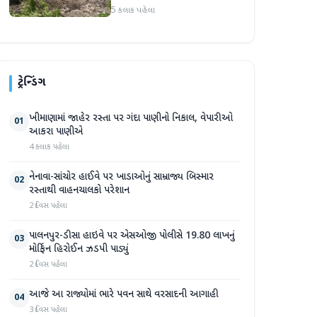
પ્રદેશમાં ભારે ચોમાસાનો સામનો
5 કલાક પહેલા
ટ્રેન્ડિંગ
ખીમાણામાં જાહેર રસ્તા પર ગંદા પાણીનો નિકાલ, વેપારીઓ
01
આકરા પાણીએ
4 કલાક પહેલા
નેનાવા-સાંચોર હાઈવે પર ખાડાઓનું સામ્રાજ્ય બિસ્માર
02
રસ્તાથી વાહનચાલકો પરેશાન
2 દિવસ પહેલા
પાલનપુર-ડીસા હાઇવે પર એસઓજી પોલીસે 19.80 લાખનું
03
મોર્ફિન હિરોઈન ઝડપી પાડ્યું
2 દિવસ પહેલા
આજે આ રાજ્યોમાં ભારે પવન સાથે વરસાદની આગાહી
04
3 દિવસ પહેલા