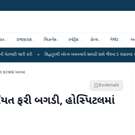
રાત
રાજકારણ
બિઝનેસ
સ્પોર્ટ્સ
હેલ્થ
ગેજેટ
અન
 કરી
●
સિદ્ધપુરથી બોમ્બ બનાવવાની સામગ્રી સાથે જૈશના 5 શંકાસ્પદ આતંકી ઝડપાયા
 કરવામાં આવ્યા
Bookmark
ત ફરી બગડી, હોસ્પિટલમાં