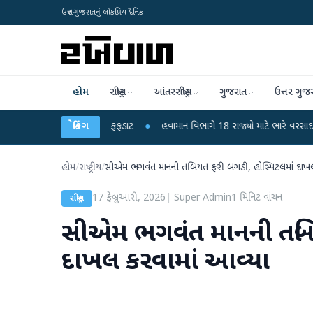
ઉત્તર ગુજરાતનું લોકપ્રિય દૈનિક
હોમ
રાષ્ટ્રીય
આંતરરાષ્ટ્રીય
ગુજરાત
ઉત્તર ગુજ
બાળકોના મોતથી ફફડાટ
બ્રેકિંગ
●
હવામાન વિભાગે 18 રાજ્યો માટે ભારે વરસાદની ચેતવણી જારી
હોમ
/
રાષ્ટ્રીય
/
સીએમ ભગવંત માનની તબિયત ફરી બગડી, હોસ્પિટલમાં દાખલ
17 ફેબ્રુઆરી, 2026
|
Super Admin
1
મિનિટ વાંચન
રાષ્ટ્રીય
સીએમ ભગવંત માનની તબિય
દાખલ કરવામાં આવ્યા