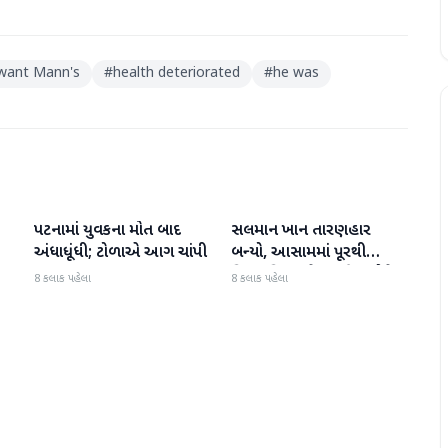
ant Mann's
#
health deteriorated
#
he was
પટનામાં યુવકના મોત બાદ
સલમાન ખાન તારણહાર
રાષ્ટ્રીય
રાષ્ટ્રીય
અંધાધૂંધી; ટોળાએ આગ ચાંપી
બન્યો, આસામમાં પૂરથી
ાસ
વિસ્થાપિત થયેલા પરિવારોને
8 કલાક પહેલા
8 કલાક પહેલા
ો
500 નવા ઘર પૂરા પાડ્યા