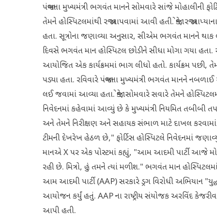
પંજાબના મુખ્યમંત્રી ભગવંત માનને સોમવારે સાંજે મોહાલીની ફ
તેમને હોસ્પિટલમાંથી રજા આપવામાં આવી હતી. જોકે, રજા આપ્ય
હતા. સૂત્રોના જણાવ્યા અનુસાર, સીએમ ભગવંત માનને થાક
દિવસે ભગવંત માન હોસ્પિટલ છોડીને સીધા મોગા ગયા હતા. અહી
આયોજિત એક કાર્યક્રમમાં ભાગ લીધો હતો. કાર્યક્રમ પછી, 
પડ્યા હતા. રવિવારે પંજાબના મુખ્યમંત્રી ભગવંત માનને નબળા
લઈ જવામાં આવ્યા હતા. જોકે, સોમવારે સવારે તેમને હોસ્પિ
નિવેદનમાં કહેવામાં આવ્યું છે કે મુખ્યમંત્રી નિયમિત તબીબ
અને તેમને નિરીક્ષણ અને સહાયક સંભાળ માટે દાખલ કરવામાં 
ટીમની દેખરેખ હેઠળ છે," ફોર્ટિસ હોસ્પિટલે નિવેદનમાં જણાવ્યુ
માનએ X પર એક પોસ્ટમાં કહ્યું, "આમ આદમી પાર્ટી આજે 
રહી છે. મિત્રો, હું તમને ત્યાં મળીશ." ભગવંત માન હોસ્પિટલમ
આમ આદમી પાર્ટી (AAP) સરકારે ડ્રગ વિરોધી અભિયાન "યુદ્ધ નાશ
આયોજન કર્યું હતું. AAP ના રાષ્ટ્રીય સંયોજક અરવિંદ કેજરીવ
આપી હતી.