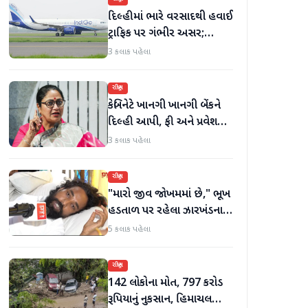
દિલ્હીમાં ભારે વરસાદથી હવાઈ
ટ્રાફિક પર ગંભીર અસર;
ઈન્ડિગોએ મુસાફરો માટે
3 કલાક પહેલા
એડવાઈઝરી જાહેર કરી
રાષ્ટ્રીય
કેબિનેટે ખાનગી ખાનગી બેંકને
દિલ્હી આપી, ફી અને પ્રવેશ
માટે નવા નિયમો વિશે જાણો
3 કલાક પહેલા
રાષ્ટ્રીય
"મારો જીવ જોખમમાં છે," ભૂખ
હડતાળ પર રહેલા ઝારખંડના
વિદ્યાર્થી નેતા દેવેન્દ્ર નાથ
5 કલાક પહેલા
મહતોની તબિયત ખરાબ
રાષ્ટ્રીય
142 લોકોના મોત, 797 કરોડ
રૂપિયાનું નુકસાન, હિમાચલ