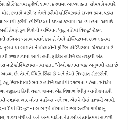
ોર્ટિસ હોસ્પિટલમાં ફરીથી દાખલ કરવામાં આવ્યા હતા. સોમવારે સવારે
ાના થોડા કલાકો પછી જ તેમને ફરીથી હોસ્પિટલમાં દાખલ કરવા પડ્યા
 લાગવાથી ફરીથી હોસ્પિટલમાં દાખલ કરવામાં આવ્યા હતા. અગાઉ
ં તેમણે ડ્રગ વિરોધી અભિયાન 'યુદ્ધ નશિયાં વિરુદ્ધ' હેઠળ
તેમની તબિયત ખરાબ થવાને કારણે તેમને હોસ્પિટલમાં દાખલ કરવા
ઈ અનુભવાયા બાદ તેમને મોહાલીની ફોર્ટિસ હોસ્પિટલમાં ચેકઅપ માટે
ટલમાંથી રજા આપવામાં આવી હતી. ફોર્ટિસ હોસ્પિટલ તરફથી એક
ી તપાસ માટે હોસ્પિટલમાં ગયા હતા. "તેઓ હાલમાં થાક અનુભવી રહ્યા છે
આવ્યા છે. તેમની સ્થિતિ સ્થિર છે અને તેઓ નિષ્ણાત ડોકટરોની
ં હતું. જોકે, સોમવારે સવારે હોસ્પિટલમાંથી રજા મળતા પહેલા, સીએમ
મોગા નજીકના કિલી ચહલ ગામમાં એક વિશાળ રેલીનું આયોજન કરી
ાંથી રજા મળ્યા બાદ મોગા પહોંચ્યા અને ત્યાં એક રેલીમાં હાજરી આપી.
િયાં વિરુદ્ધ" ના ભાગ રૂપે મોગામાં રાજ્ય સ્તરીય કાર્યક્રમનું
ાલ, રાજ્ય મંત્રીઓ અને અન્ય પાર્ટીના નેતાઓએ કાર્યક્રમમાં હાજરી