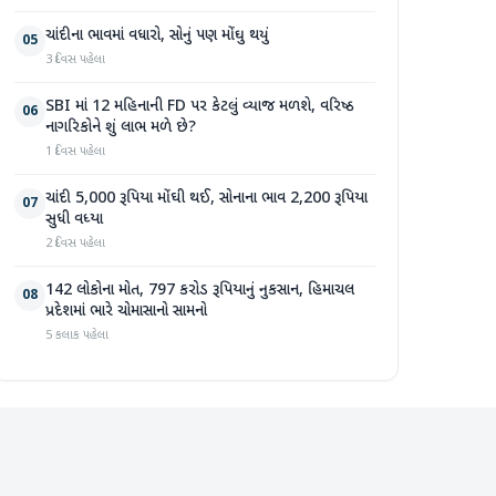
ચાંદીના ભાવમાં વધારો, સોનું પણ મોંઘુ થયું
05
3 દિવસ પહેલા
SBI માં 12 મહિનાની FD પર કેટલું વ્યાજ મળશે, વરિષ્ઠ
06
નાગરિકોને શું લાભ મળે છે?
1 દિવસ પહેલા
ચાંદી 5,000 રૂપિયા મોંઘી થઈ, સોનાના ભાવ 2,200 રૂપિયા
07
સુધી વધ્યા
2 દિવસ પહેલા
142 લોકોના મોત, 797 કરોડ રૂપિયાનું નુકસાન, હિમાચલ
08
પ્રદેશમાં ભારે ચોમાસાનો સામનો
5 કલાક પહેલા