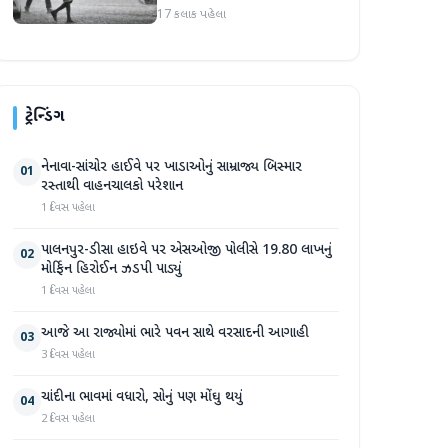
17 કલાક પહેલા
ટ્રેન્ડિંગ
નેનાવા-સાંચોર હાઈવે પર ખાડાઓનું સામ્રાજ્ય બિસ્માર
01
રસ્તાથી વાહનચાલકો પરેશાન
1 દિવસ પહેલા
પાલનપુર-ડીસા હાઇવે પર એસઓજી પોલીસે 19.80 લાખનું
02
મોર્ફિન હિરોઈન ઝડપી પાડ્યું
1 દિવસ પહેલા
આજે આ રાજ્યોમાં ભારે પવન સાથે વરસાદની આગાહી
03
3 દિવસ પહેલા
ચાંદીના ભાવમાં વધારો, સોનું પણ મોંઘુ થયું
04
2 દિવસ પહેલા