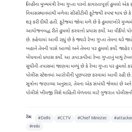
દિલ્હીના મુખ્યમંત્રી રેખા ગુપ્તા પરનો કાયરતાપૂર્ણ હુમલો એક
નિવાસસ્થાનમાંથી મળેલા સીસીટીવી ફૂટેજથી સ્પષ્ટ થાય 
શરૂ કરી દીધી હતી. ફૂટેજમાં જોવા મળે છે કે હુમલાખોરે મુખ્યમ
આયોજનબદ્ધ રીતે હુમલો કરવાનો પ્રયાસ કર્યો. આ વીડિયો પ
છે. કહેવામાં આવી રહ્યું છે કે જ્યારે રેખા ગુપ્તા તેમના ઘ
બહાને તેમની પાસે આવ્યો અને તેમના પર હુમલો કર્યો. જાહે
ખેંચવાનો પ્રયાસ કર્યો. આ ઝપાઝપીમાં રેખા ગુપ્તાનું માથું ટ
સુધીની તપાસમાં જાણવા મળ્યું છે કે રેખા ગુપ્તા પર હુમલો
પોલીસ સ્ટેશનમાં આરોપીની પૂછપરછ કરવામાં આવી રહી છે.
સૂત્રોના જણાવ્યા અનુસાર, તેમના એક સંબંધી જેલમાં છે અને
પોલીસે ખીમજી વિશે માહિતી મેળવવા માટે ગુજરાત પોલીસનો સંપ
ટેગ્સ:
#
Delhi
#
CCTV
#
Chief Minister.
#
attacke
#
reiki