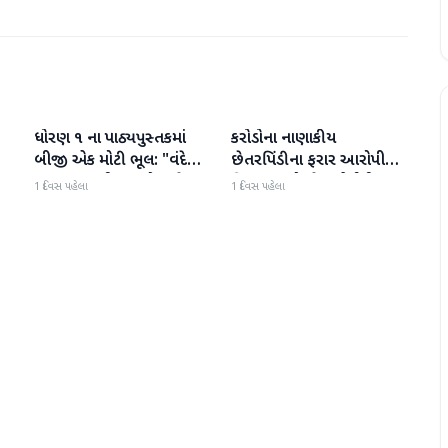
ધોરણ ૧ ના પાઠ્યપુસ્તકમાં
કરોડોના નાણાકીય
રાષ્ટ્રીય
રાષ્ટ્રીય
બીજી એક મોટી ભૂલ: "વંદે
છેતરપિંડીના ફરાર આરોપી
ઉત્કલ જનની" શબ્દો અને
વિશાખા રાઠોડને યુએઈથી
1 દિવસ પહેલા
1 દિવસ પહેલા
રાષ્ટ્રગીત ખોટી રીતે છાપવામાં
ભારત લાવવામાં આવ્યો
આવ્યા