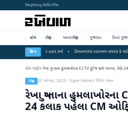
ઉત્તર ગુજરાતનું લોકપ્રિય દૈનિક
હોમ
રાષ્ટ્રીય
આંતરરાષ્ટ્રીય
ગુજરાત
ઉત્તર ગુજ
એ કેન્દ્ર પર પ્રહાર કર્યા
બ્રેકિંગ
●
હિંમતનગરમાં રહસ્યમય વાયરસ કે ચાંદીપુરા? 6 બાળકો
હોમ
/
રાષ્ટ્રીય
/
રેખા ગુપ્તાના હુમલાખોરના CCTV ફૂટેજ સામે આવ્યા, તેણ
20 ઑગસ્ટ, 2025
|
Super Admin
1
મિનિટ વાંચન
રાષ્ટ્રીય
રેખા ગુપ્તાના હુમલાખોરના 
24 કલાક પહેલા CM ઓફિસ