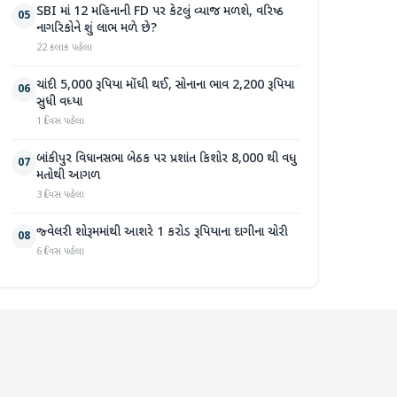
SBI માં 12 મહિનાની FD પર કેટલું વ્યાજ મળશે, વરિષ્ઠ
05
નાગરિકોને શું લાભ મળે છે?
22 કલાક પહેલા
ચાંદી 5,000 રૂપિયા મોંઘી થઈ, સોનાના ભાવ 2,200 રૂપિયા
06
સુધી વધ્યા
1 દિવસ પહેલા
બાંકીપુર વિધાનસભા બેઠક પર પ્રશાંત કિશોર 8,000 થી વધુ
07
મતોથી આગળ
3 દિવસ પહેલા
જ્વેલરી શોરૂમમાંથી આશરે 1 કરોડ રૂપિયાના દાગીના ચોરી
08
6 દિવસ પહેલા