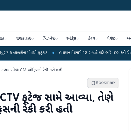
રાત
રાજકારણ
બિઝનેસ
સ્પોર્ટ્સ
હેલ્થ
ગેજેટ
અન
ના મોતથી ફફડાટ
●
હવામાન વિભાગે 18 રાજ્યો માટે ભારે વરસાદની ચેતવણી જારી કરી
ે 24 કલાક પહેલા CM ઓફિસની રેકી કરી હતી
Bookmark
CCTV ફૂટેજ સામે આવ્યા, તેણે
ની રેકી કરી હતી