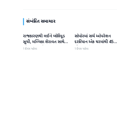
સંબંધિત સમાચાર
રાજકારણથી લઈને બોલિવૂડ
સોપોરમાં સર્ચ ઓપરેશન
રાષ્ટ્રીય
રાષ્ટ્રીય
સુધી, મલ્લિકા શેરાવત સાથે
દરમિયાન એક ઘરમાંથી 45
જોવા મળ્યા તેજ પ્રતાપ યાદવ
ગોળા મળી આવ્યા
1 દિવસ પહેલા
1 દિવસ પહેલા