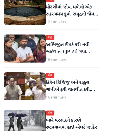
મોરબીમાં જોવા મળેલો એક
રહસ્યમય કૂવો, સમુદ્રની જેમ
હિલોળા ખાતું પાણી
12 કલાક પહેલા
રાષ્ટ્રીય
અભિજીત દીપકે કરી નવી
જાહેરાત, CJP હવે 'ક્યા
બોલતી પબ્લિક' અભિયાન શરૂ
16 કલાક પહેલા
કરશે
રાષ્ટ્રીય
કિરેન રિજિજુ અને રાહુલ
ગાંધીએ ફરી વાતચીત કરી,
મહિલા અનામત અને સીમાંકન
16 કલાક પહેલા
બિલ પર ચર્ચા કરી
રાષ્ટ્રીય
ભારે વરસાદને કારણે
રુદ્રપ્રયાગમાં હાઇ એલર્ટ જાહેર