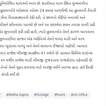
 સુનિયોજિત ષડયંત્રનો ભાગ છે. શાલીમાર બાગ સ્થિત મુખ્યમંત્રીના
છે કે હુમલાખોરે ઓછામાં ઓછા 24 કલાક અગાઉથી આ હુમલાની તૈયારી
ંત્રીના નિવાસસ્થાનની રેકી કરી, તે સ્થળનો વીડિયો બનાવ્યો અને
ોલીસને સોંપવામાં આવ્યો છે અને આ સંદર્ભમાં સઘન તપાસ ચાલી રહી
રે જાહેર સુનાવણી કરી રહી હતી, ત્યારે હુમલાખોર તેમને કાગળ આપવાના
ર સુનાવણીમાં હાજર એક વ્યક્તિએ તેમને થપ્પડ મારી અને વાળ
ેબલના ખૂણામાં વાગ્યું અને તેમને સામાન્ય ઈજાઓ પહોંચી. અત્યાર
 કરનાર રાજેશ ખીમજી સાકરિયા 41 વર્ષનો છે. હાલમાં સિવિલ લાઇન્સ
 ૪૧ વર્ષીય રાજેશ ભાઈ ખીમજી ગુજરાતના રાજકોટના રહેવાસી છે.
 તેઓ તેમને મુક્ત કરાવવા માટે અરજી લઈને આવ્યા હતા. હવે દિલ્હી
ર્ક કર્યો છે.
r
#
Rekha Gupta
#
footage
#
hours
#
cm office