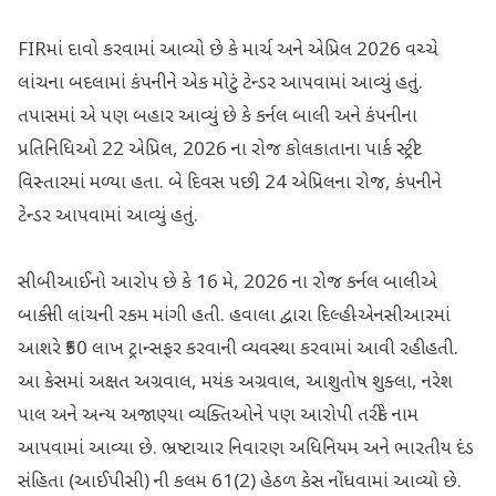
FIRમાં દાવો કરવામાં આવ્યો છે કે માર્ચ અને એપ્રિલ 2026 વચ્ચે
લાંચના બદલામાં કંપનીને એક મોટું ટેન્ડર આપવામાં આવ્યું હતું.
તપાસમાં એ પણ બહાર આવ્યું છે કે કર્નલ બાલી અને કંપનીના
પ્રતિનિધિઓ 22 એપ્રિલ, 2026 ના રોજ કોલકાતાના પાર્ક સ્ટ્રીટ
વિસ્તારમાં મળ્યા હતા. બે દિવસ પછી, 24 એપ્રિલના રોજ, કંપનીને
ટેન્ડર આપવામાં આવ્યું હતું.
સીબીઆઈનો આરોપ છે કે 16 મે, 2026 ના રોજ કર્નલ બાલીએ
બાકીની લાંચની રકમ માંગી હતી. હવાલા દ્વારા દિલ્હી-એનસીઆરમાં
આશરે ₹50 લાખ ટ્રાન્સફર કરવાની વ્યવસ્થા કરવામાં આવી રહી હતી.
આ કેસમાં અક્ષત અગ્રવાલ, મયંક અગ્રવાલ, આશુતોષ શુક્લા, નરેશ
પાલ અને અન્ય અજાણ્યા વ્યક્તિઓને પણ આરોપી તરીકે નામ
આપવામાં આવ્યા છે. ભ્રષ્ટાચાર નિવારણ અધિનિયમ અને ભારતીય દંડ
સંહિતા (આઈપીસી) ની કલમ 61(2) હેઠળ કેસ નોંધવામાં આવ્યો છે.