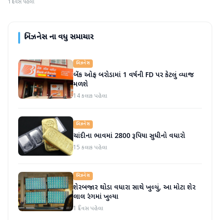
1 દિવસ પહેલા
બિઝનેસ
ના વધુ સમાચાર
બિઝનેસ
બેંક ઓફ બરોડામાં 1 વર્ષની FD પર કેટલું વ્યાજ
મળશે
14 કલાક પહેલા
બિઝનેસ
ચાંદીના ભાવમાં 2800 રૂપિયા સુધીનો વધારો
15 કલાક પહેલા
બિઝનેસ
શેરબજાર થોડા વધારા સાથે ખુલ્યું, આ મોટા શેર
લાલ રંગમાં ખુલ્યા
1 દિવસ પહેલા