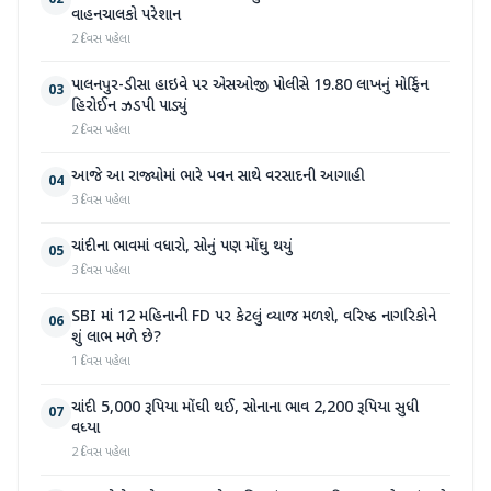
02
વાહનચાલકો પરેશાન
2 દિવસ પહેલા
પાલનપુર-ડીસા હાઇવે પર એસઓજી પોલીસે 19.80 લાખનું મોર્ફિન
03
હિરોઈન ઝડપી પાડ્યું
2 દિવસ પહેલા
આજે આ રાજ્યોમાં ભારે પવન સાથે વરસાદની આગાહી
04
3 દિવસ પહેલા
ચાંદીના ભાવમાં વધારો, સોનું પણ મોંઘુ થયું
05
3 દિવસ પહેલા
SBI માં 12 મહિનાની FD પર કેટલું વ્યાજ મળશે, વરિષ્ઠ નાગરિકોને
06
શું લાભ મળે છે?
1 દિવસ પહેલા
ચાંદી 5,000 રૂપિયા મોંઘી થઈ, સોનાના ભાવ 2,200 રૂપિયા સુધી
07
વધ્યા
2 દિવસ પહેલા