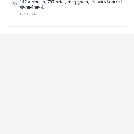
142 લોકોના મોત, 797 કરોડ રૂપિયાનું નુકસાન, હિમાચલ પ્રદેશમાં ભારે
08
ચોમાસાનો સામનો
12 કલાક પહેલા