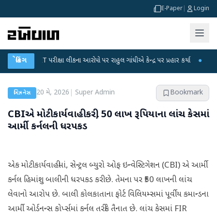
E-Paper
|
Login
-NET પરીક્ષા લીકના આરોપો પર રાહુલ ગાંધીએ કેન્દ્ર પર પ્રહાર કર્યા
બ્રેકિંગ
●
હિંમતનગરમાં 
20 મે, 2026
|
Super Admin
Bookmark
બિઝનેસ
CBIએ મોટી કાર્યવાહી કરી, 50 લાખ રૂપિયાના લાંચ કેસમાં
આર્મી કર્નલની ધરપકડ
એક મોટી કાર્યવાહીમાં, સેન્ટ્રલ બ્યુરો ઓફ ઇન્વેસ્ટિગેશન (CBI) એ આર્મી
કર્નલ હિમાંશુ બાલીની ધરપકડ કરી છે. તેમના પર ₹50 લાખની લાંચ
લેવાનો આરોપ છે. બાલી કોલકાતાના ફોર્ટ વિલિયમ્સમાં પૂર્વીય કમાન્ડના
આર્મી ઓર્ડનન્સ કોર્પ્સમાં કર્નલ તરીકે તૈનાત છે. લાંચ કેસમાં FIR