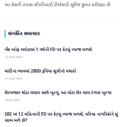
આ કેસની તપાસ સીબીઆઈ ડીએસપી સુનિલ કુમાર કરી રહ્યા છે.
સંબંધિત સમાચાર
બેંક ઓફ બરોડામાં 1 વર્ષની FD પર કેટલું વ્યાજ મળશે
બિઝનેસ
14 કલાક પહેલા
ચાંદીના ભાવમાં 2800 રૂપિયા સુધીનો વધારો
બિઝનેસ
15 કલાક પહેલા
શેરબજાર થોડા વધારા સાથે ખુલ્યું, આ મોટા શેર લાલ રંગમાં ખુલ્યા
બિઝનેસ
1 દિવસ પહેલા
SBI માં 12 મહિનાની FD પર કેટલું વ્યાજ મળશે, વરિષ્ઠ નાગરિકોને શું
બિઝનેસ
લાભ મળે છે?