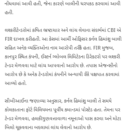
નોંધવામાં આવી હતી, જેના કારણે બાલીની ધરપકડ કરવામાં આવી
હતી.
લશ્કરી ટેન્ડરોમાં કથિત ભ્રષ્ટાચાર અને લાંચ લેવાના સંદર્ભમાં CBI એ
FIR દાખલ કરી હતી. આ કેસમાં આર્મી ઓફિસર કર્નલ હિમાંશુ બાલી
સહિત અનેક વ્યક્તિઓના નામ આરોપી તરીકે હતા. FIR મુજબ,
કાનપુર સ્થિત કંપની, ઈસ્ટર્ન ગ્લોબલ લિમિટેડના ડિરેક્ટરો પર લશ્કરી
ટેન્ડર મેળવવા માટે લાંચ આપવાનો આરોપ છે. તપાસ એજન્સીનો
આરોપ છે કે અનેક ટેન્ડરોમાં કંપનીને અન્યાયી રીતે પક્ષપાત કરવામાં
આવ્યો હતો.
સીબીઆઈના જણાવ્યા અનુસાર, કર્નલ હિમાંશુ બાલી તે સમયે
કોલકાતાના ફોર્ટ વિલિયમના પૂર્વીય કમાન્ડમાં પોસ્ટેડ હતા. તેમના પર
ટેન્ડર મેળવવા, હલકી ગુણવત્તાવાળા નમૂનાઓ પાસ કરવા અને મોટા
બિલો ચૂકવવાના બદલામાં લાંચ લેવાનો આરોપ છે.