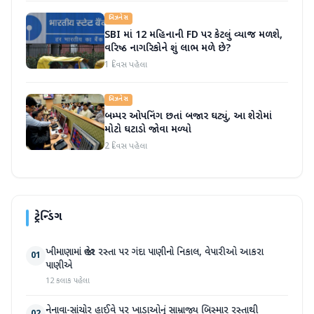
બિઝનેસ
SBI માં 12 મહિનાની FD પર કેટલું વ્યાજ મળશે,
વરિષ્ઠ નાગરિકોને શું લાભ મળે છે?
1 દિવસ પહેલા
બિઝનેસ
બમ્પર ઓપનિંગ છતાં બજાર ઘટ્યું, આ શેરોમાં
મોટો ઘટાડો જોવા મળ્યો
2 દિવસ પહેલા
ટ્રેન્ડિંગ
ખીમાણામાં જાહેર રસ્તા પર ગંદા પાણીનો નિકાલ, વેપારીઓ આકરા
01
પાણીએ
12 કલાક પહેલા
નેનાવા-સાંચોર હાઈવે પર ખાડાઓનું સામ્રાજ્ય બિસ્માર રસ્તાથી