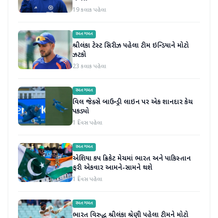
19 કલાક પહેલા
રમતગમત
શ્રીલંકા ટેસ્ટ સિરીઝ પહેલા ટીમ ઇન્ડિયાને મોટો
ઝટકો
23 કલાક પહેલા
રમતગમત
વિલ જેક્સે બાઉન્ડ્રી લાઇન પર એક શાનદાર કેચ
પકડ્યો
1 દિવસ પહેલા
રમતગમત
એશિયા કપ ક્રિકેટ મેચમાં ભારત અને પાકિસ્તાન
ફરી એકવાર આમને-સામને થશે
1 દિવસ પહેલા
રમતગમત
ભારત વિરુદ્ધ શ્રીલંકા શ્રેણી પહેલા ટીમને મોટો