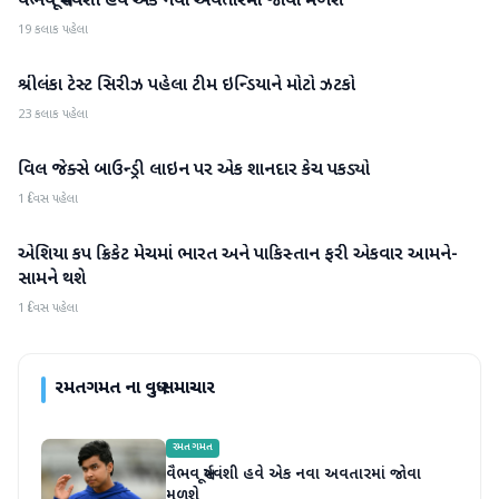
વૈભવ સૂર્યવંશી હવે એક નવા અવતારમાં જોવા મળશે
19 કલાક પહેલા
શ્રીલંકા ટેસ્ટ સિરીઝ પહેલા ટીમ ઇન્ડિયાને મોટો ઝટકો
રમતગમત
23 કલાક પહેલા
વિલ જેક્સે બાઉન્ડ્રી લાઇન પર એક શાનદાર કેચ પકડ્યો
રમતગમત
1 દિવસ પહેલા
એશિયા કપ ક્રિકેટ મેચમાં ભારત અને પાકિસ્તાન ફરી એકવાર આમને-
રમતગમત
સામને થશે
1 દિવસ પહેલા
રમતગમત
ના વધુ સમાચાર
રમતગમત
વૈભવ સૂર્યવંશી હવે એક નવા અવતારમાં જોવા
મળશે