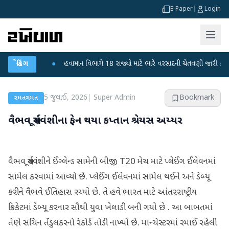
E-Paper
|
Login
ી ફફડાટ
બ્રેકિંગ
●
હવામાન વિભાગે 18 રાજ્યો માટે ભારે વરસાદની ચેતવણી જારી કરી
●
સ
5 જુલાઈ, 2026
|
Super Admin
Bookmark
રમતગમત
વૈભવ સૂર્યવંશીના ફેન થયા કપ્તાન શ્રેયસ અય્યર
વૈભવ સૂર્યવંશીને ઈંગ્લેન્ડ સામેની બીજી T20 મેચ માટે પ્લેઈંગ ઈલેવનમાં
સામેલ કરવામાં આવ્યો છે. પ્લેઈંગ ઈલેવનમાં સામેલ થઈને અને ડેબ્યૂ
કરીને વૈભવે ઈતિહાસ રચ્યો છે. તે હવે ભારત માટે આંતરરાષ્ટ્રીય
ક્રિકેટમાં ડેબ્યૂ કરનાર સૌથી યુવા ખેલાડી બની ગયો છે . આ બાબતમાં
તેણે સચિન તેંડુલકરનો રેકોર્ડ તોડી નાખ્યો છે. માન્ચેસ્ટરમાં રમાઈ રહેલી