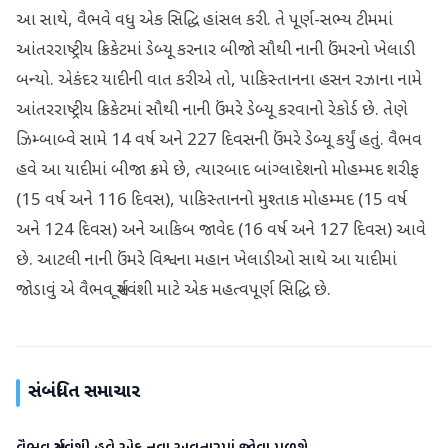
આ સાથે, વૈભવે વધુ એક સિદ્ધિ હાંસલ કરી. તે પૂર્ણ-સભ્ય ટીમમાં
આંતરરાષ્ટ્રીય ક્રિકેટમાં ડેબ્યૂ કરનાર બીજો સૌથી નાની ઉંમરનો ખેલાડી
બન્યો. એકંદર યાદીની વાત કરીએ તો, પાકિસ્તાનના હસન રઝાના નામે
આંતરરાષ્ટ્રીય ક્રિકેટમાં સૌથી નાની ઉંમરે ડેબ્યૂ કરવાનો રેકોર્ડ છે. તેણે
ઝિમ્બાબ્વે સામે 14 વર્ષ અને 227 દિવસની ઉંમરે ડેબ્યૂ કર્યું હતું. વૈભવ
હવે આ યાદીમાં બીજા ક્રમે છે, ત્યારબાદ બાંગ્લાદેશનો મોહમ્મદ શરીફ
(15 વર્ષ અને 116 દિવસ), પાકિસ્તાનનો મુશ્તાક મોહમ્મદ (15 વર્ષ
અને 124 દિવસ) અને આકિબ જાવેદ (16 વર્ષ અને 127 દિવસ) આવે
છે. આટલી નાની ઉંમરે વિશ્વના મહાન ખેલાડીઓ સાથે આ યાદીમાં
જોડાવું એ વૈભવ સૂર્યવંશી માટે એક મહત્વપૂર્ણ સિદ્ધિ છે.
સંબંધિત સમાચાર
રમતગમત