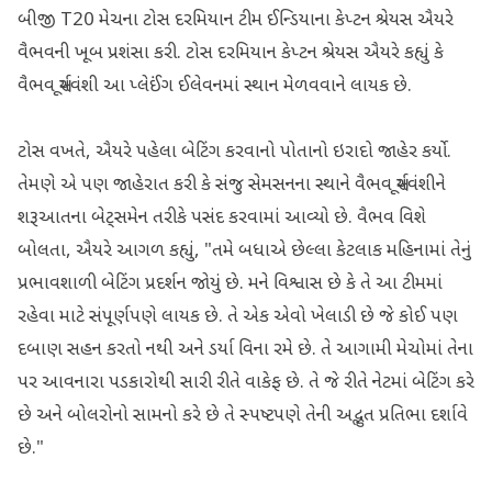
બીજી T20 મેચના ટોસ દરમિયાન ટીમ ઈન્ડિયાના કેપ્ટન શ્રેયસ ઐયરે
વૈભવની ખૂબ પ્રશંસા કરી. ટોસ દરમિયાન કેપ્ટન શ્રેયસ ઐયરે કહ્યું કે
વૈભવ સૂર્યવંશી આ પ્લેઈંગ ઈલેવનમાં સ્થાન મેળવવાને લાયક છે.
ટોસ વખતે, ઐયરે પહેલા બેટિંગ કરવાનો પોતાનો ઇરાદો જાહેર કર્યો.
તેમણે એ પણ જાહેરાત કરી કે સંજુ સેમસનના સ્થાને વૈભવ સૂર્યવંશીને
શરૂઆતના બેટ્સમેન તરીકે પસંદ કરવામાં આવ્યો છે. વૈભવ વિશે
બોલતા, ઐયરે આગળ કહ્યું, "તમે બધાએ છેલ્લા કેટલાક મહિનામાં તેનું
પ્રભાવશાળી બેટિંગ પ્રદર્શન જોયું છે. મને વિશ્વાસ છે કે તે આ ટીમમાં
રહેવા માટે સંપૂર્ણપણે લાયક છે. તે એક એવો ખેલાડી છે જે કોઈ પણ
દબાણ સહન કરતો નથી અને ડર્યા વિના રમે છે. તે આગામી મેચોમાં તેના
પર આવનારા પડકારોથી સારી રીતે વાકેફ છે. તે જે રીતે નેટમાં બેટિંગ કરે
છે અને બોલરોનો સામનો કરે છે તે સ્પષ્ટપણે તેની અદ્ભુત પ્રતિભા દર્શાવે
છે."