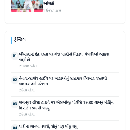
આંચકો
1 દિવસ પહેલા
ટ્રેન્ડિંગ
ખીમાણામાં જાહેર રસ્તા પર ગંદા પાણીનો નિકાલ, વેપારીઓ આકરા
01
પાણીએ
20 કલાક પહેલા
નેનાવા-સાંચોર હાઈવે પર ખાડાઓનું સામ્રાજ્ય બિસ્માર રસ્તાથી
02
વાહનચાલકો પરેશાન
2 દિવસ પહેલા
પાલનપુર-ડીસા હાઇવે પર એસઓજી પોલીસે 19.80 લાખનું મોર્ફિન
03
હિરોઈન ઝડપી પાડ્યું
2 દિવસ પહેલા
ચાંદીના ભાવમાં વધારો, સોનું પણ મોંઘુ થયું
04