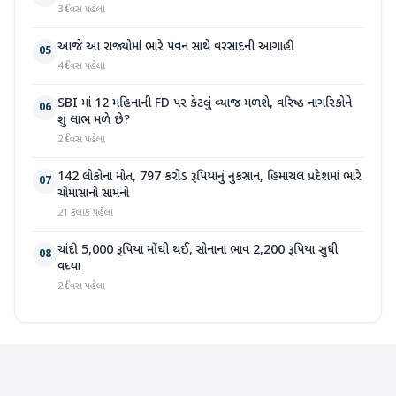
3 દિવસ પહેલા
આજે આ રાજ્યોમાં ભારે પવન સાથે વરસાદની આગાહી
05
4 દિવસ પહેલા
SBI માં 12 મહિનાની FD પર કેટલું વ્યાજ મળશે, વરિષ્ઠ નાગરિકોને
06
શું લાભ મળે છે?
2 દિવસ પહેલા
142 લોકોના મોત, 797 કરોડ રૂપિયાનું નુકસાન, હિમાચલ પ્રદેશમાં ભારે
07
ચોમાસાનો સામનો
21 કલાક પહેલા
ચાંદી 5,000 રૂપિયા મોંઘી થઈ, સોનાના ભાવ 2,200 રૂપિયા સુધી
08
વધ્યા
2 દિવસ પહેલા