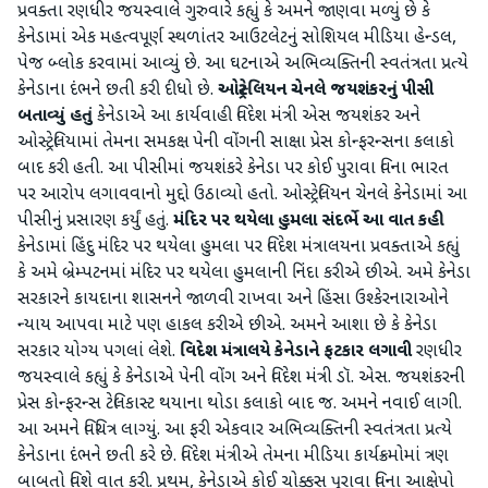
પ્રવક્તા રણધીર જયસ્વાલે ગુરુવારે કહ્યું કે અમને જાણવા મળ્યું છે કે
કેનેડામાં એક મહત્વપૂર્ણ સ્થળાંતર આઉટલેટનું સોશિયલ મીડિયા હેન્ડલ,
પેજ બ્લોક કરવામાં આવ્યું છે. આ ઘટનાએ અભિવ્યક્તિની સ્વતંત્રતા પ્રત્યે
કેનેડાના દંભને છતી કરી દીધો છે.
ઓસ્ટ્રેલિયન
ચેનલે
જયશંકરનું
પીસી
બતાવ્યું
હતું
કેનેડાએ આ કાર્યવાહી વિદેશ મંત્રી એસ જયશંકર અને
ઓસ્ટ્રેલિયામાં તેમના સમકક્ષ પેની વોંગની સાક્ષા પ્રેસ કોન્ફરન્સના કલાકો
બાદ કરી હતી. આ પીસીમાં જયશંકરે કેનેડા પર કોઈ પુરાવા વિના ભારત
પર આરોપ લગાવવાનો મુદ્દો ઉઠાવ્યો હતો. ઓસ્ટ્રેલિયન ચેનલે કેનેડામાં આ
પીસીનું પ્રસારણ કર્યું હતું.
મંદિર
પર
થયેલા
હુમલા
સંદર્ભે
આ
વાત
કહી
કેનેડામાં હિંદુ મંદિર પર થયેલા હુમલા પર વિદેશ મંત્રાલયના પ્રવક્તાએ કહ્યું
કે અમે બ્રેમ્પટનમાં મંદિર પર થયેલા હુમલાની નિંદા કરીએ છીએ. અમે કેનેડા
સરકારને કાયદાના શાસનને જાળવી રાખવા અને હિંસા ઉશ્કેરનારાઓને
ન્યાય આપવા માટે પણ હાકલ કરીએ છીએ. અમને આશા છે કે કેનેડા
સરકાર યોગ્ય પગલાં લેશે.
વિદેશ
મંત્રાલયે
કેનેડાને
ફટકાર
લગાવી
રણધીર
જયસ્વાલે કહ્યું કે કેનેડાએ પેની વોંગ અને વિદેશ મંત્રી ડૉ. એસ. જયશંકરની
પ્રેસ કોન્ફરન્સ ટેલિકાસ્ટ થયાના થોડા કલાકો બાદ જ. અમને નવાઈ લાગી.
આ અમને વિચિત્ર લાગ્યું. આ ફરી એકવાર અભિવ્યક્તિની સ્વતંત્રતા પ્રત્યે
કેનેડાના દંભને છતી કરે છે. વિદેશ મંત્રીએ તેમના મીડિયા કાર્યક્રમોમાં ત્રણ
બાબતો વિશે વાત કરી. પ્રથમ, કેનેડાએ કોઈ ચોક્કસ પુરાવા વિના આક્ષેપો