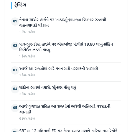
ટ્રેન્ડિંગ
નેનાવા-સાંચોર હાઈવે પર ખાડાઓનું સામ્રાજ્ય બિસ્માર રસ્તાથી
01
વાહનચાલકો પરેશાન
1 દિવસ પહેલા
પાલનપુર-ડીસા હાઇવે પર એસઓજી પોલીસે 19.80 લાખનું મોર્ફિન
02
હિરોઈન ઝડપી પાડ્યું
1 દિવસ પહેલા
આજે આ રાજ્યોમાં ભારે પવન સાથે વરસાદની આગાહી
03
2 દિવસ પહેલા
ચાંદીના ભાવમાં વધારો, સોનું પણ મોંઘુ થયું
04
2 દિવસ પહેલા
આજે ગુજરાત સહિત આ રાજ્યોમાં ભારેથી અતિભારે વરસાદની
05
આગાહી
6 દિવસ પહેલા
SBI માં 12 મહિનાની FD પર કેટલું વ્યાજ મળશે, વરિષ્ઠ નાગરિકોને