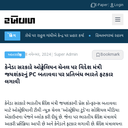
E-Paper
|
Login
 આરોપો પર રાહુલ ગાંધીએ કેન્દ્ર પર પ્રહાર કર્યા
બ્રેકિંગ
●
હિંમતનગરમાં રહસ્યમય વાયરસ કે
8 નવેમ્બર, 2024
|
Super Admin
Bookmark
આંતરરાષ્ટ્રીય
કેનેડા સરકારે ઓસ્ટ્રેલિયન ચેનલ પર વિદેશ મંત્રી
જયશંકરનું PC બતાવવા પર પ્રતિબંધ ભારતે ફટકાર
લગાવી
કેનેડા સરકારે ભારતીય વિદેશ મંત્રી જયશંકરની પ્રેસ કોન્ફરન્સ બતાવવા
માટે ઓસ્ટ્રેલિયાની ટીવી ન્યૂઝ ચેનલ 'ઓસ્ટ્રેલિયા ટુડે'ના સોશિયલ મીડિયા
એકાઉન્ટના પેજને બ્લોક કરી દીધું છે. જેના પર ભારતીય વિદેશ મંત્રાલયે
આકરી પ્રતિક્રિયા આપી છે અને કેનેડાને ફટકાર લગાવી છે. વિદેશ મંત્રાલયના