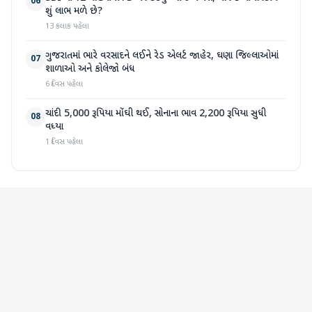
06
શું લાભ મળે છે?
13 કલાક પહેલા
ગુજરાતમાં ભારે વરસાદને લઈને રેડ એલર્ટ જાહેર, ઘણા જિલ્લાઓમાં
07
શાળાઓ અને કોલેજો બંધ
6 દિવસ પહેલા
ચાંદી 5,000 રૂપિયા મોંઘી થઈ, સોનાના ભાવ 2,200 રૂપિયા સુધી
08
વધ્યા
1 દિવસ પહેલા