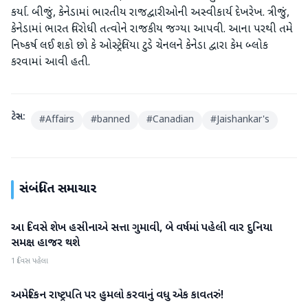
કર્યા. બીજું, કેનેડામાં ભારતીય રાજદ્વારીઓની અસ્વીકાર્ય દેખરેખ. ત્રીજું,
કેનેડામાં ભારત વિરોધી તત્વોને રાજકીય જગ્યા આપવી. આના પરથી તમે
નિષ્કર્ષ લઈ શકો છો કે ઓસ્ટ્રેલિયા ટુડે ચેનલને કેનેડા દ્વારા કેમ બ્લોક
કરવામાં આવી હતી.
ટેગ્સ:
#
Affairs
#
banned
#
Canadian
#
Jaishankar's
સંબંધિત સમાચાર
આ દિવસે શેખ હસીનાએ સત્તા ગુમાવી, બે વર્ષમાં પહેલી વાર દુનિયા
આંતરરાષ્ટ્રીય
સમક્ષ હાજર થશે
1 દિવસ પહેલા
અમેરિકન રાષ્ટ્રપતિ પર હુમલો કરવાનું વધુ એક કાવતરું!
આંતરરાષ્ટ્રીય