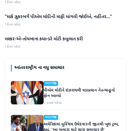
1 દિવસ પહેલા
"માર્ક ઝુકરબર્ગે પીએમ મોદીની માફી માંગવી જોઈએ, નહીંતર..."
આંતરરાષ્ટ્રીય
1 દિવસ પહેલા
લશ્કર-એ-તોયબાના કમાન્ડરે મોટી કબૂલાત કરી
આંતરરાષ્ટ્રીય
1 દિવસ પહેલા
આંતરરાષ્ટ્રીય
ના વધુ સમાચાર
આંતરરાષ્ટ્રીય
પીએમ મોદીને ઇઝરાયલી વડાપ્રધાન નેતન્યાહૂનો
ફોન આવ્યો
2 કલાક પહેલા
આંતરરાષ્ટ્રીય
અમેરિકામાં મુસ્લિમ ઉમેદવારની જીતથી ખુશ ટ્રમ્પ,
કહ્યું, 'આ અમારા માટે સારા સમાચાર છે'