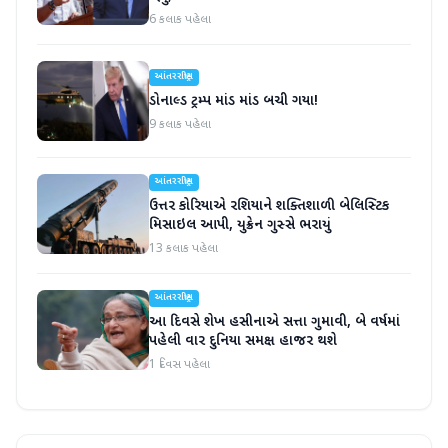
6 કલાક પહેલા
આંતરરાષ્ટ્રીય
ડોનાલ્ડ ટ્રમ્પ માંડ માંડ બચી ગયા!
9 કલાક પહેલા
આંતરરાષ્ટ્રીય
ઉત્તર કોરિયાએ રશિયાને શક્તિશાળી બેલિસ્ટિક
મિસાઇલ આપી, યુક્રેન ગુસ્સે ભરાયું
13 કલાક પહેલા
આંતરરાષ્ટ્રીય
આ દિવસે શેખ હસીનાએ સત્તા ગુમાવી, બે વર્ષમાં
પહેલી વાર દુનિયા સમક્ષ હાજર થશે
1 દિવસ પહેલા