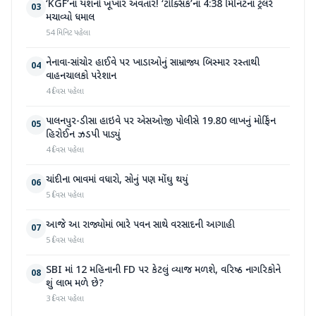
‘KGF’ના યશનો ખૂંખાર અવતાર! ‘ટોક્સિક’ના 4:38 મિનિટના ટ્રેલરે
03
મચાવ્યો ધમાલ
54 મિનિટ પહેલા
નેનાવા-સાંચોર હાઈવે પર ખાડાઓનું સામ્રાજ્ય બિસ્માર રસ્તાથી
04
વાહનચાલકો પરેશાન
4 દિવસ પહેલા
પાલનપુર-ડીસા હાઇવે પર એસઓજી પોલીસે 19.80 લાખનું મોર્ફિન
05
હિરોઈન ઝડપી પાડ્યું
4 દિવસ પહેલા
ચાંદીના ભાવમાં વધારો, સોનું પણ મોંઘુ થયું
06
5 દિવસ પહેલા
આજે આ રાજ્યોમાં ભારે પવન સાથે વરસાદની આગાહી
07
5 દિવસ પહેલા
SBI માં 12 મહિનાની FD પર કેટલું વ્યાજ મળશે, વરિષ્ઠ નાગરિકોને
08
શું લાભ મળે છે?
3 દિવસ પહેલા