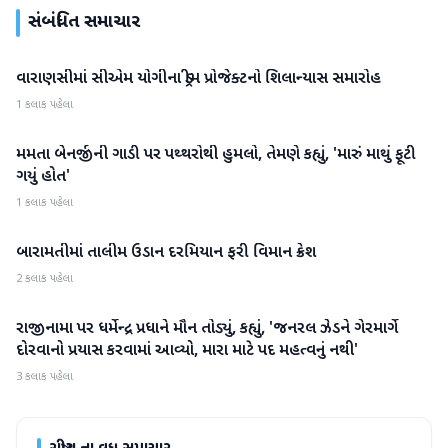
સંબંધિત સમાચાર
વારાણસીમાં સીએમ યોગીના ડ્રીમ પ્રોજેક્ટનો શિલાન્યાસ સમારોહ
રાષ્ટ્રીય
1 કલાક પહેલા
મમતા બેનર્જીની ગાડી પર પથ્થરોથી હુમલો, તેમણે કહ્યું, 'મારું માથું ફૂટી
રાષ્ટ્રીય
ગયું હોત'
1 કલાક પહેલા
બારામતીમાં તાલીમ ઉડાન દરમિયાન ફરી વિમાન ક્રેશ
રાષ્ટ્રીય
2 કલાક પહેલા
રાજીનામા પર ધર્મેન્દ્ર પ્રધાને મૌન તોડ્યું, કહ્યું, 'જનરલ ઝેડને ગેરમાર્ગે
રાષ્ટ્રીય
દોરવાનો પ્રયાસ કરવામાં આવ્યો, મારા માટે પદ મહત્વનું નથી'
3 કલાક પહેલા