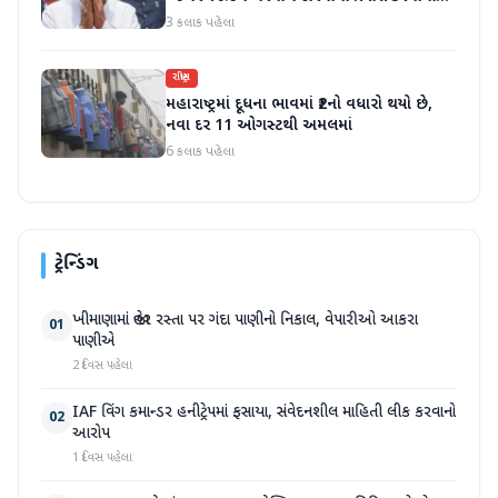
આવ્યો, મારા માટે પદ મહત્વનું નથી'
3 કલાક પહેલા
રાષ્ટ્રીય
મહારાષ્ટ્રમાં દૂધના ભાવમાં ₹2નો વધારો થયો છે,
નવા દર 11 ઓગસ્ટથી અમલમાં
6 કલાક પહેલા
ટ્રેન્ડિંગ
ખીમાણામાં જાહેર રસ્તા પર ગંદા પાણીનો નિકાલ, વેપારીઓ આકરા
01
પાણીએ
2 દિવસ પહેલા
IAF વિંગ કમાન્ડર હનીટ્રેપમાં ફસાયા, સંવેદનશીલ માહિતી લીક કરવાનો
02
આરોપ
1 દિવસ પહેલા