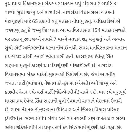
નુઆપાડા વિધાનસભા બેઠક પર મતદાન થયું. મંગળવારે બપોરે 3
વાગ્યા સુધી જમ્મુ અને કાશ્મીરની નાગરોટા વિધાનસભા બેઠકની
પેટાચૂંટણી માટે 65 ટકાથી વધુ મતદાન નોંધાયું હતું. અધિકારીઓએ
જણાવ્યું હતું કે જમ્મુ જિલ્લાના આ મતવિસ્તારના 154 મતદાન મથકો
પર કડક સુરક્ષા વચ્ચે સવારે 7 વાગ્યે મતદાન શરૂ થયું હતું અને અત્યાર
સુધી કોઈ અનિચ્છનીય ઘટના નોંધાઈ નથી. સમગ્ર મતવિસ્તારના મતદાન
મથકો પર લાંબી કતારો જોવા મળી હતી. ધારાસભ્ય દેવેન્દ્ર સિંહ
રાણાના મૃત્યુને કારણે આ પેટાચૂંટણી યોજાઈ રહી છે. નાગરોટા
વિધાનસભા બેઠક માટેનો મુકાબલો ત્રિકોણીય છે, જેમાં ભારતીય
જનતા પાર્ટી (ભાજપ), નેશનલ કોન્ફરન્સ (એનસી) અને જમ્મુ અને
કાશ્મીર નેશનલ પેન્થર્સ પાર્ટી (જેકેએનપીપી) સામેલ છે. ભાજપે ભૂતપૂર્વ
ધારાસભ્ય દેવેન્દ્ર સિંહ રાણાની પુત્રી દેવયાની રાણાને મેદાનમાં ઉતારી
છે. રાણા નેશનલ કોન્ફરન્સના ઉમેદવાર અને જિલ્લા વિકાસ પરિષદ
(ડીડીસી)ના સભ્ય શમીમ બેગમ અને રામનગરથી ત્રણ વખત ધારાસભ્ય
રહેલા જેકેએનપીપીના પ્રમુખ હર્ષ દેવ સિંહ સામે ચૂંટણી લડી રહ્યા છે.