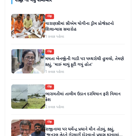
રાષ્ટ્રીય
ના વધુ સમાચાર
રાષ્ટ્રીય
વારાણસીમાં સીએમ યોગીના ડ્રીમ પ્રોજેક્ટનો
શિલાન્યાસ સમારોહ
1 કલાક પહેલા
રાષ્ટ્રીય
મમતા બેનર્જીની ગાડી પર પથ્થરોથી હુમલો, તેમણે
કહ્યું, 'મારું માથું ફૂટી ગયું હોત'
1 કલાક પહેલા
રાષ્ટ્રીય
બારામતીમાં તાલીમ ઉડાન દરમિયાન ફરી વિમાન
ક્રેશ
2 કલાક પહેલા
રાષ્ટ્રીય
રાજીનામા પર ધર્મેન્દ્ર પ્રધાને મૌન તોડ્યું, કહ્યું,
'જનરલ ઝેડને ગેરમાર્ગે દોરવાનો પ્રયાસ કરવામાં