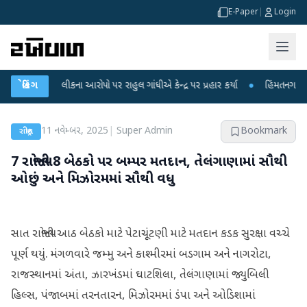
E-Paper
|
Login
ક્ષા લીકના આરોપો પર રાહુલ ગાંધીએ કેન્દ્ર પર પ્રહાર કર્યા
બ્રેકિંગ
●
હિંમતનગરમાં રહસ્યમય
11 નવેમ્બર, 2025
|
Super Admin
Bookmark
રાષ્ટ્રીય
7 રાજ્યોની 8 બેઠકો પર બમ્પર મતદાન, તેલંગાણામાં સૌથી
ઓછું અને મિઝોરમમાં સૌથી વધુ
સાત રાજ્યોની આઠ બેઠકો માટે પેટાચૂંટણી માટે મતદાન કડક સુરક્ષા વચ્ચે
પૂર્ણ થયું. મંગળવારે જમ્મુ અને કાશ્મીરમાં બડગામ અને નાગરોટા,
રાજસ્થાનમાં અંતા, ઝારખંડમાં ઘાટશિલા, તેલંગાણામાં જ્યુબિલી
હિલ્સ, પંજાબમાં તરનતારન, મિઝોરમમાં ડંપા અને ઓડિશામાં