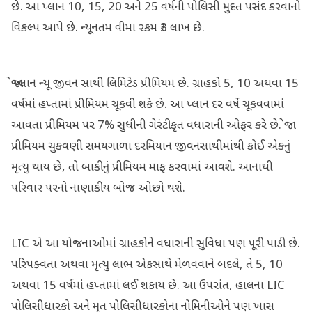
છે. આ પ્લાન 10, 15, 20 અને 25 વર્ષની પોલિસી મુદત પસંદ કરવાનો
વિકલ્પ આપે છે. ન્યૂનતમ વીમા રકમ ₹3 લાખ છે.
જો પ્લાન ન્યૂ જીવન સાથી લિમિટેડ પ્રીમિયમ છે. ગ્રાહકો 5, 10 અથવા 15
વર્ષમાં હપ્તામાં પ્રીમિયમ ચૂકવી શકે છે. આ પ્લાન દર વર્ષે ચૂકવવામાં
આવતા પ્રીમિયમ પર 7% સુધીની ગેરંટીકૃત વધારાની ઓફર કરે છે. જો
પ્રીમિયમ ચુકવણી સમયગાળા દરમિયાન જીવનસાથીમાંથી કોઈ એકનું
મૃત્યુ થાય છે, તો બાકીનું પ્રીમિયમ માફ કરવામાં આવશે. આનાથી
પરિવાર પરનો નાણાકીય બોજ ઓછો થશે.
LIC એ આ યોજનાઓમાં ગ્રાહકોને વધારાની સુવિધા પણ પૂરી પાડી છે.
પરિપક્વતા અથવા મૃત્યુ લાભ એકસાથે મેળવવાને બદલે, તે 5, 10
અથવા 15 વર્ષમાં હપ્તામાં લઈ શકાય છે. આ ઉપરાંત, હાલના LIC
પોલિસીધારકો અને મૃત પોલિસીધારકોના નોમિનીઓને પણ ખાસ