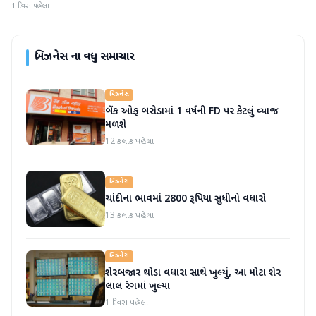
1 દિવસ પહેલા
બિઝનેસ
ના વધુ સમાચાર
બિઝનેસ
બેંક ઓફ બરોડામાં 1 વર્ષની FD પર કેટલું વ્યાજ
મળશે
12 કલાક પહેલા
બિઝનેસ
ચાંદીના ભાવમાં 2800 રૂપિયા સુધીનો વધારો
13 કલાક પહેલા
બિઝનેસ
શેરબજાર થોડા વધારા સાથે ખુલ્યું, આ મોટા શેર
લાલ રંગમાં ખુલ્યા
1 દિવસ પહેલા