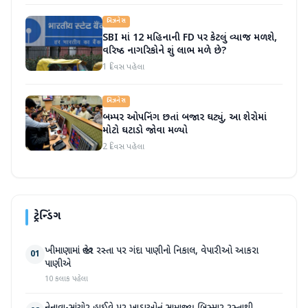
બિઝનેસ
SBI માં 12 મહિનાની FD પર કેટલું વ્યાજ મળશે,
વરિષ્ઠ નાગરિકોને શું લાભ મળે છે?
1 દિવસ પહેલા
બિઝનેસ
બમ્પર ઓપનિંગ છતાં બજાર ઘટ્યું, આ શેરોમાં
મોટો ઘટાડો જોવા મળ્યો
2 દિવસ પહેલા
ટ્રેન્ડિંગ
ખીમાણામાં જાહેર રસ્તા પર ગંદા પાણીનો નિકાલ, વેપારીઓ આકરા
01
પાણીએ
10 કલાક પહેલા