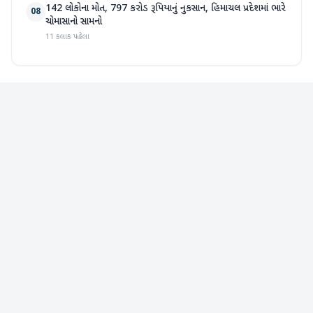
142 લોકોના મોત, 797 કરોડ રૂપિયાનું નુકસાન, હિમાચલ પ્રદેશમાં ભારે
08
ચોમાસાનો સામનો
11 કલાક પહેલા