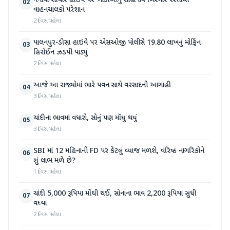
નેનાવા-સાંચોર હાઈવે પર ખાડાઓનું સામ્રાજ્ય બિસ્માર રસ્તાથી
02
વાહનચાલકો પરેશાન
2 દિવસ પહેલા
પાલનપુર-ડીસા હાઇવે પર એસઓજી પોલીસે 19.80 લાખનું મોર્ફિન
03
હિરોઈન ઝડપી પાડ્યું
2 દિવસ પહેલા
આજે આ રાજ્યોમાં ભારે પવન સાથે વરસાદની આગાહી
04
3 દિવસ પહેલા
ચાંદીના ભાવમાં વધારો, સોનું પણ મોંઘુ થયું
05
3 દિવસ પહેલા
SBI માં 12 મહિનાની FD પર કેટલું વ્યાજ મળશે, વરિષ્ઠ નાગરિકોને
06
શું લાભ મળે છે?
1 દિવસ પહેલા
ચાંદી 5,000 રૂપિયા મોંઘી થઈ, સોનાના ભાવ 2,200 રૂપિયા સુધી
07
વધ્યા
2 દિવસ પહેલા