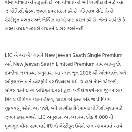
વીમા યોજનાઓ શરૂ કરી છે. આ યોજનાઓ બંને ભાગીદારો માટે એક
જ પોલિસી હેઠળ જીવન કવર પ્રદાન કરે છે. નોંધપાત્ર રીતે, તેઓ
ગેરંટીકૃત વળતર અને નિશ્ચિત લાભો પણ પ્રદાન કરે છે, જેનો અર્થ છે કે
બજારના વધઘટ તમારી બચતને અસર કરશે નહીં.
LIC એ આ બે પ્લાનને New Jeevan Saath Single Premium
અને New Jeevan Saath Limited Premium નામ આપ્યું છે.
કંપનીના જણાવ્યા અનુસાર, આ પ્લાન જૂન 2026 થી ઓનલાઈન અને
ઓફલાઈન બંને પ્લેટફોર્મ પર ઉપલબ્ધ થશે. ગ્રાહકો તેમને એજન્ટો,
બ્રોકર્સ અને અન્ય અધિકૃત ચેનલો દ્વારા ખરીદી શકશે.નવા જીવન સાથ
સિંગલ પ્રીમિયમ પ્લાન હેઠળ, ગ્રાહકોએ ફક્ત એક જ પ્રીમિયમ
ચૂકવવાનું રહેશે. આ પછી, બંને ભાગીદારોને સમગ્ર પોલિસી મુદત માટે
જીવન કવર મળશે. LIC અનુસાર, આ પ્લાનમાં દરેક ₹1,000 ની
મૂળભૂત વીમા રકમ માટે ₹70 નો ગેરંટીકૃત ઉમેરો પણ આપવામાં આવે