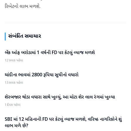
રિબેટનો લાભ મળશે.
સંબંધિત સમાચાર
બેંક ઓફ બરોડામાં 1 વર્ષની FD પર કેટલું વ્યાજ મળશે
બિઝનેસ
12 કલાક પહેલા
ચાંદીના ભાવમાં 2800 રૂપિયા સુધીનો વધારો
બિઝનેસ
13 કલાક પહેલા
શેરબજાર થોડા વધારા સાથે ખુલ્યું, આ મોટા શેર લાલ રંગમાં ખુલ્યા
બિઝનેસ
1 દિવસ પહેલા
SBI માં 12 મહિનાની FD પર કેટલું વ્યાજ મળશે, વરિષ્ઠ નાગરિકોને શું
બિઝનેસ
લાભ મળે છે?