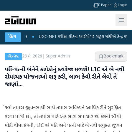
E-Paper
|
Login
ટા પ્લાન
બ્રેકિંગ
●
UGC-NET પરીક્ષા લીકના આરોપો પર રાહુલ ગાંધીએ કેન્દ્ર પર પ્રહાર કર્યા
28 મે, 2026
|
Super Admin
Bookmark
બિઝનેસ
પતિ-પત્ની બંનેને કરોડોનું કવરેજ મળશે! LIC એ બે નવી
રોમાંચક યોજનાઓ શરૂ કરી, લાભ કેવી રીતે લેવો તે
જાણો...
જો તમે તમારા જીવનસાથી સાથે તમારા ભવિષ્યને આર્થિક રીતે સુરક્ષિત
કરવા માંગો છો, તો તમારા માટે એક સારા સમાચાર છે. દેશની સૌથી
મોટી વીમા કંપની, LIC એ પતિ અને પત્ની માટે બે નવી સંયુક્ત જીવન