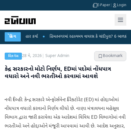
E-Paper
|
Login
પર પ્રહાર કર્યા
બ્રેકિંગ
●
હિંમતનગરમાં રહસ્યમય વાયરસ કે ચાંદીપુરા? 6 બાળકોના મોતથી ફ
28 મે, 2026
|
Super Admin
Bookmark
બિઝનેસ
કેન્દ્ર સરકારનો મોટો નિર્ણય, EDમાં પદોમાં નોંધપાત્ર
વધારો અને નવી ભરતીઓ કરવામાં આવશે
નવી દિલ્હી: કેન્દ્ર સરકારે એન્ફોર્સમેન્ટ ડિરેક્ટોરેટ (ED) માં હોદ્દાઓમાં
નોંધપાત્ર વધારો કરવાનો નિર્ણય લીધો છે. નાણા મંત્રાલયના મહેસૂલ
વિભાગ દ્વારા જારી કરાયેલા એક આદેશમાં વિવિધ ED વિભાગોમાં નવી
ભરતીઓ અને હોદ્દાઓને મંજૂરી આપવામાં આવી છે. આદેશ અનુસાર,