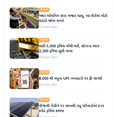
બિઝનેસ
બમ્પર ઓપનિંગ છતાં બજાર ઘટ્યું, આ શેરોમાં મોટો
ઘટાડો જોવા મળ્યો
16 કલાક પહેલા
બિઝનેસ
ચાંદી 5,000 રૂપિયા મોંઘી થઈ, સોનાના ભાવ
2,200 રૂપિયા સુધી વધ્યા
20 કલાક પહેલા
બિઝનેસ
₹2,000 થી વધુના UPI વ્યવહારો પર ફી લાગશે
20 કલાક પહેલા
બિઝનેસ
વીજળી વેચીને ૧૨ લાખથી વધુ પરિવારોએ ૪૨૧
કરોડ રૂપિયા કમાયા