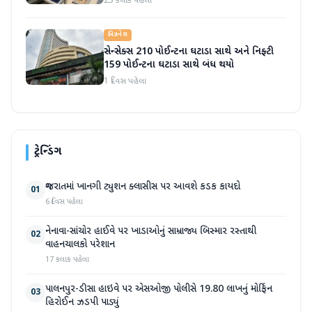
23 કલાક પહેલા
બિઝનેસ
સેન્સેક્સ 210 પોઈન્ટના ઘટાડા સાથે અને નિફ્ટી
159 પોઈન્ટના ઘટાડા સાથે બંધ થયો
1 દિવસ પહેલા
ટ્રેન્ડિંગ
ગુજરાતમાં ખાનગી ટ્યુશન ક્લાસીસ પર આવશે કડક કાયદો
01
6 દિવસ પહેલા
નેનાવા-સાંચોર હાઈવે પર ખાડાઓનું સામ્રાજ્ય બિસ્માર રસ્તાથી
02
વાહનચાલકો પરેશાન
17 કલાક પહેલા
પાલનપુર-ડીસા હાઇવે પર એસઓજી પોલીસે 19.80 લાખનું મોર્ફિન
03
હિરોઈન ઝડપી પાડ્યું