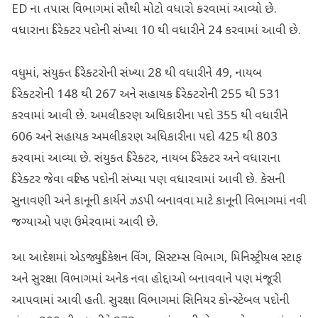
ED ના તપાસ વિભાગમાં સૌથી મોટો વધારો કરવામાં આવ્યો છે.
વધારાના ડિરેક્ટર પદોની સંખ્યા 10 થી વધારીને 24 કરવામાં આવી છે.
વધુમાં, સંયુક્ત ડિરેક્ટરોની સંખ્યા 28 થી વધારીને 49, નાયબ
ડિરેક્ટરોની 148 થી 267 અને સહાયક ડિરેક્ટરોની 255 થી 531
કરવામાં આવી છે. અમલીકરણ અધિકારીના પદો 355 થી વધારીને
606 અને સહાયક અમલીકરણ અધિકારીના પદો 425 થી 803
કરવામાં આવ્યા છે. સંયુક્ત ડિરેક્ટર, નાયબ ડિરેક્ટર અને વધારાના
ડિરેક્ટર જેવા વરિષ્ઠ પદોની સંખ્યા પણ વધારવામાં આવી છે. કેસની
સુનાવણી અને કાનૂની કાર્યને ઝડપી બનાવવા માટે કાનૂની વિભાગમાં નવી
જગ્યાઓ પણ ઉમેરવામાં આવી છે.
આ આદેશમાં એડજ્યુડિકેશન વિંગ, સિસ્ટમ્સ વિભાગ, મિનિસ્ટ્રીયલ સ્ટાફ
અને સુરક્ષા વિભાગમાં અનેક નવા હોદ્દાઓ બનાવવાને પણ મંજૂરી
આપવામાં આવી હતી. સુરક્ષા વિભાગમાં સિનિયર કોન્સ્ટેબલ પદોની