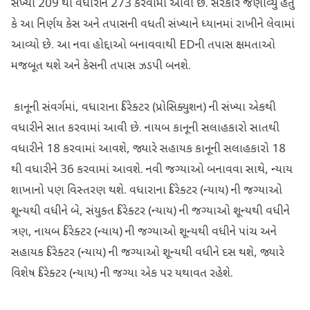
સંખ્યા 209 થી વધારીને 273 કરવામાં આવી છે. સરકારે જણાવ્યું હતું
કે આ નિર્ણય કેસ અને તપાસની વધતી સંખ્યાને ધ્યાનમાં રાખીને લેવામાં
આવ્યો છે. આ નવા હોદ્દાઓ બનાવવાથી EDની તપાસ ક્ષમતાઓ
મજબૂત થશે અને કેસની તપાસ ઝડપી બનશે.
કાનૂની સંવર્ગમાં, વધારાના ડિરેક્ટર (પ્રોસિક્યુશન) ની સંખ્યા એકથી
વધારીને સાત કરવામાં આવી છે. નાયબ કાનૂની સલાહકારો સાતથી
વધારીને 18 કરવામાં આવશે, જ્યારે સહાયક કાનૂની સલાહકારો 18
થી વધારીને 36 કરવામાં આવશે. નવી જગ્યાઓ બનાવવા સાથે, ન્યાય
શાખાનો પણ વિસ્તરણ થશે. વધારાના ડિરેક્ટર (ન્યાય) ની જગ્યાઓ
શૂન્યથી વધીને બે, સંયુક્ત ડિરેક્ટર (ન્યાય) ની જગ્યાઓ શૂન્યથી વધીને
ત્રણ, નાયબ ડિરેક્ટર (ન્યાય) ની જગ્યાઓ શૂન્યથી વધીને પાંચ અને
સહાયક ડિરેક્ટર (ન્યાય) ની જગ્યાઓ શૂન્યથી વધીને દસ થશે, જ્યારે
વિશેષ ડિરેક્ટર (ન્યાય) ની જગ્યા એક પર યથાવત રહેશે.