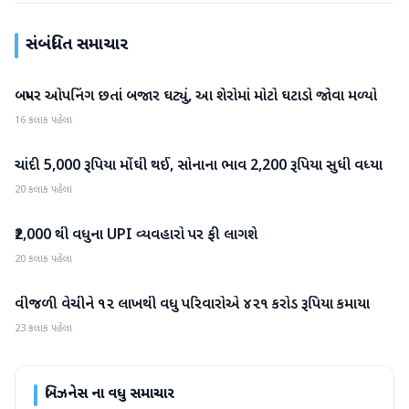
સંબંધિત સમાચાર
બમ્પર ઓપનિંગ છતાં બજાર ઘટ્યું, આ શેરોમાં મોટો ઘટાડો જોવા મળ્યો
બિઝનેસ
16 કલાક પહેલા
ચાંદી 5,000 રૂપિયા મોંઘી થઈ, સોનાના ભાવ 2,200 રૂપિયા સુધી વધ્યા
બિઝનેસ
20 કલાક પહેલા
₹2,000 થી વધુના UPI વ્યવહારો પર ફી લાગશે
બિઝનેસ
20 કલાક પહેલા
વીજળી વેચીને ૧૨ લાખથી વધુ પરિવારોએ ૪૨૧ કરોડ રૂપિયા કમાયા
બિઝનેસ
23 કલાક પહેલા
બિઝનેસ
ના વધુ સમાચાર