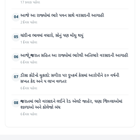
17 કલાક પહેલા
આજે આ રાજ્યોમાં ભારે પવન સાથે વરસાદની આગાહી
04
2 દિવસ પહેલા
ચાંદીના ભાવમાં વધારો, સોનું પણ મોંઘુ થયું
05
1 દિવસ પહેલા
આજે ગુજરાત સહિત આ રાજ્યોમાં ભારેથી અતિભારે વરસાદની આગાહી
06
6 દિવસ પહેલા
ડીસા કોર્ટનો ચુકાદો: સગીરા પર દુષ્કર્મ કેસમાં આરોપીને ૨૦ વર્ષની
07
સખત કેદ અને ૫ લાખ વળતર
6 દિવસ પહેલા
ગુજરાતમાં ભારે વરસાદને લઈને રેડ એલર્ટ જાહેર, ઘણા જિલ્લાઓમાં
08
શાળાઓ અને કોલેજો બંધ
6 દિવસ પહેલા