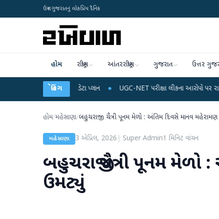
ઉત્તર ગુજરાતનું લોકપ્રિય દૈનિક
હોમ
રાષ્ટ્રીય
આંતરરાષ્ટ્રીય
ગુજરાત
ઉત્તર ગુજ
 રિચાર્જ અને ડેટા પ્લાન
બ્રેકિંગ
●
UGC-NET પરીક્ષા લીકના આરોપો પર રાહુલ ગાંધીએ કેન્દ્ર પ
હોમ
/
મહેસાણા
/
બહુચરાજી ચૈત્રી પૂનમ મેળો : અંતિમ દિવસે માનવ મહેરામણ 
3 એપ્રિલ, 2026
|
Super Admin
1
મિનિટ વાંચન
મહેસાણા
બહુચરાજી ચૈત્રી પૂનમ મેળ
ઉમટ્યું