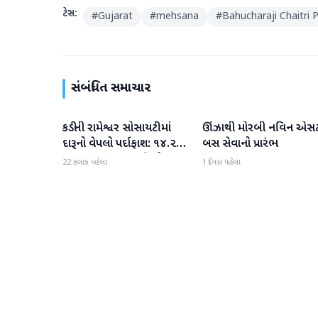
ટેગ્સ:
#
Gujarat
#
mehsana
#
Bahucharaji Chaitri
સંબંધિત સમાચાર
કડીની રામેશ્વર સોસાયટીમાં
ઊંઝાથી મોરબી નવિન એસ
મહેસાણા
મહેસાણા
દારૂનો વેપલો પર્દાફાશ: ૧૪.૨૨
બસ સેવાનો પ્રારંભ
લાખના મુદ્દામાલ સાથે એક
22 કલાક પહેલા
1 દિવસ પહેલા
શખ્સની ધરપકડ