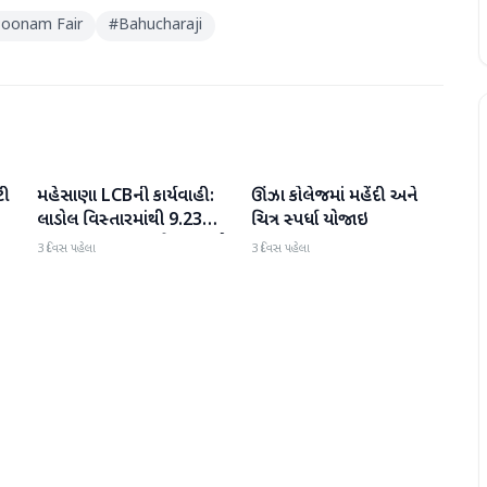
 Poonam Fair
#
Bahucharaji
ટી
મહેસાણા LCBની કાર્યવાહી:
ઊંઝા કોલેજમાં મહેંદી અને
મહેસાણા
મહેસાણા
લાડોલ વિસ્તારમાંથી 9.23
ચિત્ર સ્પર્ધા યોજાઇ
લાખના મુદ્દામાલ સાથે 2 શખ્સો
3 દિવસ પહેલા
3 દિવસ પહેલા
ઝડપાયા