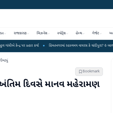
રાત
રાજકારણ
બિઝનેસ
સ્પોર્ટ્સ
હેલ્થ
ગેજેટ
અન
ર પ્રહાર કર્યા
●
હિંમતનગરમાં રહસ્યમય વાયરસ કે ચાંદીપુરા? 6 બાળકોના મોતથી ફફ
ઉમટ્યું
Bookmark
ો : અંતિમ દિવસે માનવ મહેરામણ