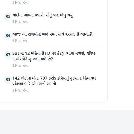
3 દિવસ પહેલા
ચાંદીના ભાવમાં વધારો, સોનું પણ મોંઘુ થયું
05
5 દિવસ પહેલા
આજે આ રાજ્યોમાં ભારે પવન સાથે વરસાદની આગાહી
06
5 દિવસ પહેલા
SBI માં 12 મહિનાની FD પર કેટલું વ્યાજ મળશે, વરિષ્ઠ
07
નાગરિકોને શું લાભ મળે છે?
3 દિવસ પહેલા
142 લોકોના મોત, 797 કરોડ રૂપિયાનું નુકસાન, હિમાચલ
08
પ્રદેશમાં ભારે ચોમાસાનો સામનો
2 દિવસ પહેલા