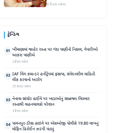
250 થી વધુ કાર્યકર્તાઓ
6 દિવસ પહેલા
જોડાયા
ટ્રેન્ડિંગ
ખીમાણામાં જાહેર રસ્તા પર ગંદા પાણીનો નિકાલ, વેપારીઓ
01
આકરા પાણીએ
2 દિવસ પહેલા
IAF વિંગ કમાન્ડર હનીટ્રેપમાં ફસાયા, સંવેદનશીલ માહિતી
02
લીક કરવાનો આરોપ
23 કલાક પહેલા
નેનાવા-સાંચોર હાઈવે પર ખાડાઓનું સામ્રાજ્ય બિસ્માર
03
રસ્તાથી વાહનચાલકો પરેશાન
3 દિવસ પહેલા
પાલનપુર-ડીસા હાઇવે પર એસઓજી પોલીસે 19.80 લાખનું
04
મોર્ફિન હિરોઈન ઝડપી પાડ્યું