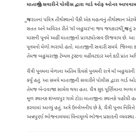
માતાજીની સવારીને પોલીસ દ્વારા ગાર્ડ ઓફ ઓનર આપવામ
ગુજરાતનાં પવિત્ર તીર્થસ્થાનો પૈકી એક મહત્વનું તીર્થસ્થાન 
સતત અને અવિરત રીતે ‘માઁ બહુચર’ના જય જયકારથી ગુંજતું રહે છ
માસની પૂનમે અહીં માતાજીનો પ્રાગટ્યોત્સવ ઊજવાય છે. આ વર્
પૂનમનો મેળો ભરાયો હતો. માતાજીની સવારી સમયે જિલ્લા કલ
તેમજ બહુચરાજી ટેમ્પલ ટ્રસ્ટના વહીવટદાર અને કડી પ્રાંત 
ચૈત્રી પૂનમના મેળાના અંતિમ દિવસે પુનમની રાત્રે માઁ બહુ
કર્યું હતું. આ સમયે માતાજીની સવારીને પોલીસ દ્વારા ગાર્
તેમજ બેન્ડવાજા સામેલ થયા હતા. ચૈત્ર સુદ પૂર્ણિમાના ભવ્
મૂળ સ્થાનક શંખલપુર ગામે ટોડા માતાજીના સ્થાનકે પહોંચી હત
કરવામાં આવ્યું હતું. અત્રે ઉલ્લેખનીય છે કે, ચૈત્રી પૂનમ નિમિ
અન્નપુર્ણા ભોજનાલયમાં વિનામૂલ્યે ભોજન પ્રસાદની વ્યવસ્