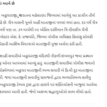
ાં આવે છે
એટલે બહુચરાજી. ગુજરાતના મહેસાણા જિલ્લામાં આવેલું આ પ્રાચીન તીર્થ
ે. ચૈત્ર માસની પૂનમે અહીં માતાજીનાં પગલાં થયાં હતા. દર વર્ષે ચૈત્ર
ષે પણ તા. ૩૧ માર્ચથી ૦૨ એપ્રિલ દરમિયાન ત્રિ-દીવસીય ચૈત્રી
ેકટર એસ. કે. પ્રજાપતિ, જિલ્લા પોલીસ અધિક્ષક હિમાંશુ સોલંકી
અધિકારી આશિષ મિયાત્રાએ માતાજીની પુજા અર્ચના કરી હતી.
ચરની શાહી સવારીએ બહુચરાજી મંદિરથી નીકળી શંખલપુર જવા પ્રસ્થાન
ડ ઓફ ઓનર આપવામાં આવ્યુ્ં હતું. માતાજીની સવારીમાં પોલીસ જવાનો
ય લોકમેળામાં બહુચર માતાજીની ભવ્ય સવારી બે કિ.મી દૂર માતાજીના
ી. જયાં માતાજીની સવારીનું ગ્રામજનો દ્વારા ભવ્યાતિભવ્ય સામૈયુ
ત્તે બહુચરાજી ટેમ્પલ ટ્રસ્ટ દ્વારા હાઇવે પર શક્તિચોકની બાજુમાં આવેલા
થા કરવામાં આવી હતી. જેનો અસંખ્ય શ્રદ્ધાળુઓએ લાભ લીધો હતો.