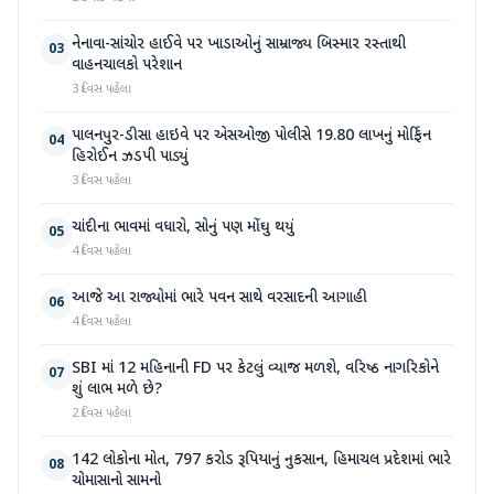
નેનાવા-સાંચોર હાઈવે પર ખાડાઓનું સામ્રાજ્ય બિસ્માર રસ્તાથી
03
વાહનચાલકો પરેશાન
3 દિવસ પહેલા
પાલનપુર-ડીસા હાઇવે પર એસઓજી પોલીસે 19.80 લાખનું મોર્ફિન
04
હિરોઈન ઝડપી પાડ્યું
3 દિવસ પહેલા
ચાંદીના ભાવમાં વધારો, સોનું પણ મોંઘુ થયું
05
4 દિવસ પહેલા
આજે આ રાજ્યોમાં ભારે પવન સાથે વરસાદની આગાહી
06
4 દિવસ પહેલા
SBI માં 12 મહિનાની FD પર કેટલું વ્યાજ મળશે, વરિષ્ઠ નાગરિકોને
07
શું લાભ મળે છે?
2 દિવસ પહેલા
142 લોકોના મોત, 797 કરોડ રૂપિયાનું નુકસાન, હિમાચલ પ્રદેશમાં ભારે
08
ચોમાસાનો સામનો