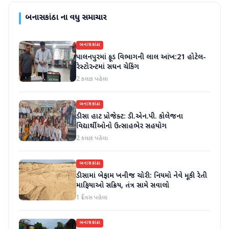
બનાસકાંઠા
ના વધુ સમાચાર
બનાસકાંઠા
પાલનપુરમાં ફૂડ વિભાગની લાલ આંખ:21 હોટેલ-
રેસ્ટોરન્ટમાં સઘન ચેકિંગ
2 કલાક પહેલા
બનાસકાંઠા
ડીસા હાટ પ્રોજેક્ટ: ડી.એન.પી. કોલેજના
વિદ્યાર્થીઓનો ઉત્સાહભેર સહયોગ
2 કલાક પહેલા
બનાસકાંઠા
ડીસામાં બેફામ ખનીજ ચોરી: નિયમો નેવે મૂકી રેતી
માફિયાઓ સક્રિય, તંત્ર સામે સવાલો
1 દિવસ પહેલા
બનાસકાંઠા