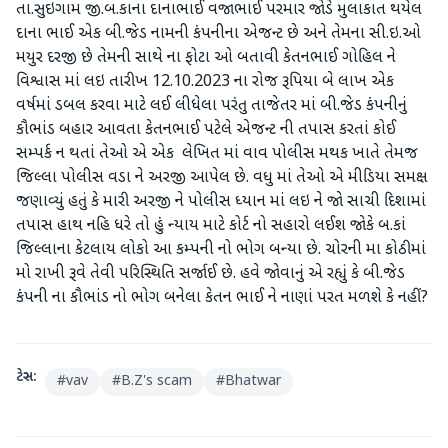
તા.સુઇગામ જી.બ.કાના દાનાભાઈ વજાભાઈ પરમાર જોડે મુલાકાત થયેલ
દાના ભાઈ એક બી.જેડ નામની કંપનીના એજન્ટ છે અને તેમના સી.ઇ.ઓ
મયુર દરજી છે તેમની સાથે ના ફોટા ઓ બતાવી કેતનભાઈ ગોહિલ ને
વિશ્વાસ માં લઇ તારીખ 12.10.2023 ના રોજ રૂપિયા બે લાખ એક
વર્ષમાં ડબલ કરવા માટે લઈ લીધેલા પરંતુ તાજેતર માં બી.જેડ કંપનીનું
કૌભાંડ બહાર આવતા કેતનભાઈ પટેલે એજન્ટ ની તપાસ કરતાં કોઈ
સમ્પર્ક ન થતાં તેઓ એ એક લેખિત માં વાવ પોલીસ મથક ખાતે તેમજ
જિલ્લા પોલીસ વડા ને અરજી આપેલ છે. વધુ માં તેઓ એ મીડિયા સમક્ષ
જણાવ્યું હતું કે મારી અરજી ને પોલીસ ધ્યાન માં લઇ ને જો સાચી દિશામાં
તપાસ હાથ નહિ ધરે તો હું ન્યાય માટે કોર્ટ નો સહારો લઈશ જોકે બ.કાં
જિલ્લાના કેટલાય લોકો આ કમ્પની નો ભોગ બન્યા છે. ચોરની મા કોઠીમાં
મો રાખી રૂવે તેવી પરિસ્થિતિ સર્જાઈ છે. હવે જોવાનું એ રહ્યું કે બી.જેડ
કંપની ના કૌભાંડ નો ભોગ બનેલા કેતન ભાઈ ને નાણાં પરત મળશે કે નહીં?
ટેગ્સ:
#
vav
#
B.Z's scam
#
Bhatwar