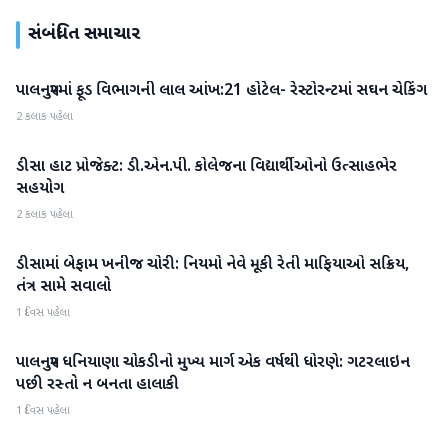
સંબંધિત સમાચાર
પાલનપુરમાં ફૂડ વિભાગની લાલ આંખ:21 હોટેલ- રેસ્ટોરન્ટમાં સઘન ચેકિંગ
બનાસકાંઠા
2 કલાક પહેલા
ડીસા હાટ પ્રોજેક્ટ: ડી.એન.પી. કોલેજના વિદ્યાર્થીઓનો ઉત્સાહભેર
બનાસકાંઠા
સહયોગ
2 કલાક પહેલા
ડીસામાં બેફામ ખનીજ ચોરી: નિયમો નેવે મૂકી રેતી માફિયાઓ સક્રિય,
બનાસકાંઠા
તંત્ર સામે સવાલો
1 દિવસ પહેલા
પાલનપુર ધનિયાણા ચોકડીનો મુખ્ય માર્ગ એક વર્ષથી ધોરણે: ગટરલાઇન
બનાસકાંઠા
પછી રસ્તો ન બનતા હાલાકી
1 દિવસ પહેલા