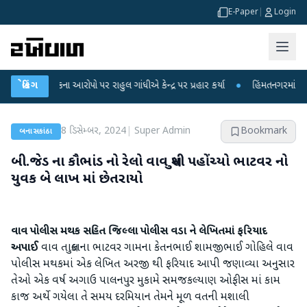
E-Paper
|
Login
ષા લીકના આરોપો પર રાહુલ ગાંધીએ કેન્દ્ર પર પ્રહાર કર્યા
બ્રેકિંગ
●
હિંમતનગરમાં રહસ્યમય વ
8 ડિસેમ્બર, 2024
|
Super Admin
Bookmark
બનાસકાંઠા
બી.જેડ ના કૌભાંડ નો રેલો વાવ સુધી પહોંચ્યો ભાટવર નો
યુવક બે લાખ માં છેતરાયો
વાવ પોલીસ મથક સહિત જિલ્લા પોલીસ વડા ને લેખિતમાં ફરિયાદ
અપાઈ
વાવ તાલુકાના ભાટવર ગામના કેતનભાઈ શામજીભાઈ ગોહિલે વાવ
પોલીસ મથકમાં એક લેખિત અરજી થી ફરિયાદ આપી જણાવ્યા અનુસાર
તેઓ એક વર્ષ અગાઉ પાલનપુર મુકામે સમજકલ્યાણ ઓફીસ માં કામ
કાજ અર્થે ગયેલા તે સમય દરમિયાન તેમને મૂળ વતની મશાલી