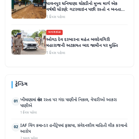
પાલનપુર ધનિયાણા ચોકડીનો મુખ્ય માર્ગ એક
વર્ષથી ધોરણે: ગટરલાઇન પછી રસ્તો ન બનતા
હાલાકી
1 દિવસ પહેલા
બનાસકાંઠા
ઓગડ દેવ દરબારના મહંત બલદેવગિરી
મહારાજની અટકાયત બાદ જામીન પર મુક્તિ
1 દિવસ પહેલા
ટ્રેન્ડિંગ
ખીમાણામાં જાહેર રસ્તા પર ગંદા પાણીનો નિકાલ, વેપારીઓ આકરા
01
પાણીએ
1 દિવસ પહેલા
IAF વિંગ કમાન્ડર હનીટ્રેપમાં ફસાયા, સંવેદનશીલ માહિતી લીક કરવાનો
02
આરોપ
2 કલાક પહેલા