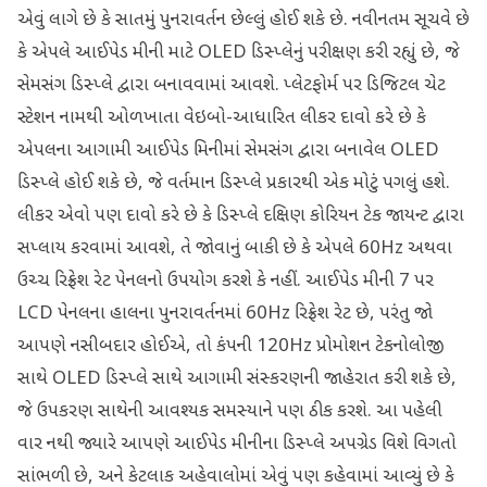
એવું લાગે છે કે સાતમું પુનરાવર્તન છેલ્લું હોઈ શકે છે. નવીનતમ સૂચવે છે
કે એપલે આઈપેડ મીની માટે OLED ડિસ્પ્લેનું પરીક્ષણ કરી રહ્યું છે, જે
સેમસંગ ડિસ્પ્લે દ્વારા બનાવવામાં આવશે. પ્લેટફોર્મ પર ડિજિટલ ચેટ
સ્ટેશન નામથી ઓળખાતા વેઇબો-આધારિત લીકર દાવો કરે છે કે
એપલના આગામી આઈપેડ મિનીમાં સેમસંગ દ્વારા બનાવેલ OLED
ડિસ્પ્લે હોઈ શકે છે, જે વર્તમાન ડિસ્પ્લે પ્રકારથી એક મોટું પગલું હશે.
લીકર એવો પણ દાવો કરે છે કે ડિસ્પ્લે દક્ષિણ કોરિયન ટેક જાયન્ટ દ્વારા
સપ્લાય કરવામાં આવશે, તે જોવાનું બાકી છે કે એપલે 60Hz અથવા
ઉચ્ચ રિફ્રેશ રેટ પેનલનો ઉપયોગ કરશે કે નહીં. આઈપેડ મીની 7 પર
LCD પેનલના હાલના પુનરાવર્તનમાં 60Hz રિફ્રેશ રેટ છે, પરંતુ જો
આપણે નસીબદાર હોઈએ, તો કંપની 120Hz પ્રોમોશન ટેકનોલોજી
સાથે OLED ડિસ્પ્લે સાથે આગામી સંસ્કરણની જાહેરાત કરી શકે છે,
જે ઉપકરણ સાથેની આવશ્યક સમસ્યાને પણ ઠીક કરશે. આ પહેલી
વાર નથી જ્યારે આપણે આઈપેડ મીનીના ડિસ્પ્લે અપગ્રેડ વિશે વિગતો
સાંભળી છે, અને કેટલાક અહેવાલોમાં એવું પણ કહેવામાં આવ્યું છે કે