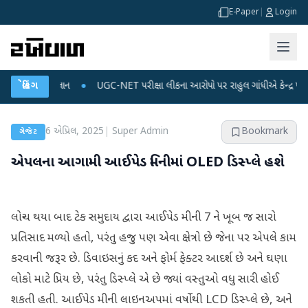
E-Paper
|
Login
્લાન
બ્રેકિંગ
●
UGC-NET પરીક્ષા લીકના આરોપો પર રાહુલ ગાંધીએ કેન્દ્ર પર પ્રહાર કર્યા
●
6 એપ્રિલ, 2025
|
Super Admin
Bookmark
ગેજેટ
એપલના આગામી આઈપેડ મિનીમાં OLED ડિસ્પ્લે હશે
લોન્ચ થયા બાદ ટેક સમુદાય દ્વારા આઈપેડ મીની 7 ને ખૂબ જ સારો
પ્રતિસાદ મળ્યો હતો, પરંતુ હજુ પણ એવા ક્ષેત્રો છે જેના પર એપલે કામ
કરવાની જરૂર છે. ડિવાઇસનું કદ અને ફોર્મ ફેક્ટર આદર્શ છે અને ઘણા
લોકો માટે પ્રિય છે, પરંતુ ડિસ્પ્લે એ છે જ્યાં વસ્તુઓ વધુ સારી હોઈ
શકતી હતી. આઈપેડ મીની લાઇનઅપમાં વર્ષોથી LCD ડિસ્પ્લે છે, અને