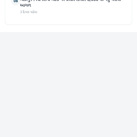
08
આગળ
3 દિવસ પહેલા