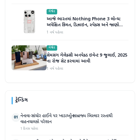
ગેજેટ
આજે ભારતમાં Nothing Phone 3 લોન્ચ:
અપેક્ષિત કિંમત, ડિઝાઇન, સ્પેક્સ અને જાણો
બીજું બધું જ
1 વર્ષ પહેલા
ગેજેટ
સેમસંગ ગેલેક્સી અનપેક્ડ ઇવેન્ટ 9 જુલાઈ, 2025
ના રોજ સેટ કરવામાં આવી
1 વર્ષ પહેલા
ટ્રેન્ડિંગ
નેનાવા-સાંચોર હાઈવે પર ખાડાઓનું સામ્રાજ્ય બિસ્માર રસ્તાથી
01
વાહનચાલકો પરેશાન
1 દિવસ પહેલા