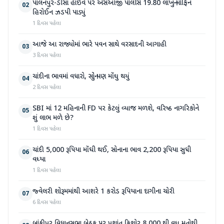
પાલનપુર-ડીસા હાઇવે પર એસઓજી પોલીસે 19.80 લાખનું મોર્ફિન
02
હિરોઈન ઝડપી પાડ્યું
1 દિવસ પહેલા
આજે આ રાજ્યોમાં ભારે પવન સાથે વરસાદની આગાહી
03
3 દિવસ પહેલા
ચાંદીના ભાવમાં વધારો, સોનું પણ મોંઘુ થયું
04
2 દિવસ પહેલા
SBI માં 12 મહિનાની FD પર કેટલું વ્યાજ મળશે, વરિષ્ઠ નાગરિકોને
05
શું લાભ મળે છે?
1 દિવસ પહેલા
ચાંદી 5,000 રૂપિયા મોંઘી થઈ, સોનાના ભાવ 2,200 રૂપિયા સુધી
06
વધ્યા
1 દિવસ પહેલા
જ્વેલરી શોરૂમમાંથી આશરે 1 કરોડ રૂપિયાના દાગીના ચોરી
07
6 દિવસ પહેલા
બાંકીપુર વિધાનસભા બેઠક પર પ્રશાંત કિશોર 8,000 થી વધુ મતોથી