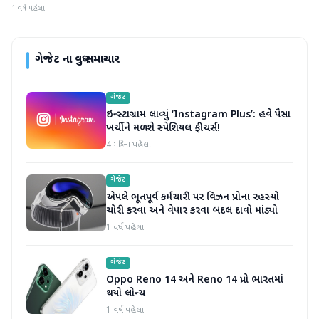
1 વર્ષ પહેલા
ગેજેટ
ના વધુ સમાચાર
ગેજેટ
ઇન્સ્ટાગ્રામ લાવ્યું ‘Instagram Plus’: હવે પૈસા
ખર્ચીને મળશે સ્પેશિયલ ફીચર્સ!
4 મહિના પહેલા
ગેજેટ
એપલે ભૂતપૂર્વ કર્મચારી પર વિઝન પ્રોના રહસ્યો
ચોરી કરવા અને વેપાર કરવા બદલ દાવો માંડ્યો
1 વર્ષ પહેલા
ગેજેટ
Oppo Reno 14 અને Reno 14 પ્રો ભારતમાં
થયો લોન્ચ
1 વર્ષ પહેલા