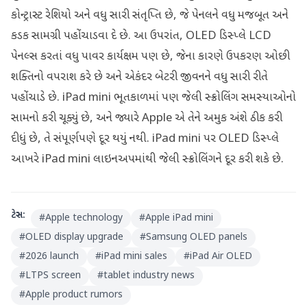
કોન્ટ્રાસ્ટ રેશિયો અને વધુ સારી સંતૃપ્તિ છે, જે પેનલને વધુ મજબૂત અને
કડક સામગ્રી પહોંચાડવા દે છે. આ ઉપરાંત, OLED ડિસ્પ્લે LCD
પેનલ્સ કરતાં વધુ પાવર કાર્યક્ષમ પણ છે, જેના કારણે ઉપકરણ ઓછી
શક્તિનો વપરાશ કરે છે અને એકંદર બેટરી જીવનને વધુ સારી રીતે
પહોંચાડે છે. iPad mini ભૂતકાળમાં પણ જેલી સ્ક્રોલિંગ સમસ્યાઓનો
સામનો કરી ચૂક્યું છે, અને જ્યારે Apple એ તેને અમુક અંશે ઠીક કરી
દીધું છે, તે સંપૂર્ણપણે દૂર થયું નથી. iPad mini પર OLED ડિસ્પ્લે
આખરે iPad mini લાઇનઅપમાંથી જેલી સ્ક્રોલિંગને દૂર કરી શકે છે.
ટેગ્સ:
#
Apple technology
#
Apple iPad mini
#
OLED display upgrade
#
Samsung OLED panels
#
2026 launch
#
iPad mini sales
#
iPad Air OLED
#
LTPS screen
#
tablet industry news
#
Apple product rumors