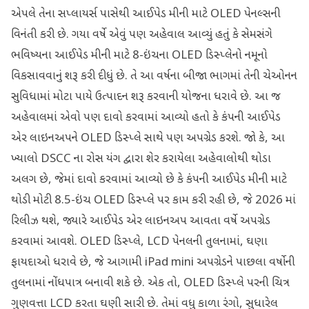
એપલે તેના સપ્લાયર્સ પાસેથી આઈપેડ મીની માટે OLED પેનલ્સની
વિનંતી કરી છે. ગયા વર્ષે એવું પણ અહેવાલ આવ્યું હતું કે સેમસંગે
ભવિષ્યના આઈપેડ મીની માટે 8-ઇંચના OLED ડિસ્પ્લેનો નમૂનો
વિકસાવવાનું શરૂ કરી દીધું છે. તે આ વર્ષના બીજા ભાગમાં તેની ચેઓનન
સુવિધામાં મોટા પાયે ઉત્પાદન શરૂ કરવાની યોજના ધરાવે છે. આ જ
અહેવાલમાં એવો પણ દાવો કરવામાં આવ્યો હતો કે કંપની આઈપેડ
એર લાઇનઅપને OLED ડિસ્પ્લે સાથે પણ અપગ્રેડ કરશે. જો કે, આ
ખ્યાલો DSCC ના રોસ યંગ દ્વારા શેર કરાયેલા અહેવાલોથી થોડા
અલગ છે, જેમાં દાવો કરવામાં આવ્યો છે કે કંપની આઈપેડ મીની માટે
થોડી મોટી 8.5-ઇંચ OLED ડિસ્પ્લે પર કામ કરી રહી છે, જે 2026 માં
રિલીઝ થશે, જ્યારે આઈપેડ એર લાઇનઅપ આવતા વર્ષે અપગ્રેડ
કરવામાં આવશે. OLED ડિસ્પ્લે, LCD પેનલની તુલનામાં, ઘણા
ફાયદાઓ ધરાવે છે, જે આગામી iPad mini અપગ્રેડને પાછલા વર્ષોની
તુલનામાં નોંધપાત્ર બનાવી શકે છે. એક તો, OLED ડિસ્પ્લે પરની ચિત્ર
ગુણવત્તા LCD કરતા ઘણી સારી છે. તેમાં વધુ કાળા રંગો, સુધારેલ