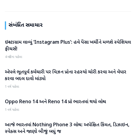
સંબંધિત સમાચાર
ઇન્સ્ટાગ્રામ લાવ્યું ‘Instagram Plus’: હવે પૈસા ખર્ચીને મળશે સ્પેશિયલ
ગેજેટ
ફીચર્સ!
4 મહિના પહેલા
એપલે ભૂતપૂર્વ કર્મચારી પર વિઝન પ્રોના રહસ્યો ચોરી કરવા અને વેપાર
ગેજેટ
કરવા બદલ દાવો માંડ્યો
1 વર્ષ પહેલા
Oppo Reno 14 અને Reno 14 પ્રો ભારતમાં થયો લોન્ચ
ગેજેટ
1 વર્ષ પહેલા
આજે ભારતમાં Nothing Phone 3 લોન્ચ: અપેક્ષિત કિંમત, ડિઝાઇન,
ગેજેટ
સ્પેક્સ અને જાણો બીજું બધું જ