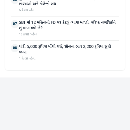
06
શાળાઓ અને કોલેજો બંધ
6 દિવસ પહેલા
SBI માં 12 મહિનાની FD પર કેટલું વ્યાજ મળશે, વરિષ્ઠ નાગરિકોને
07
શું લાભ મળે છે?
16 કલાક પહેલા
ચાંદી 5,000 રૂપિયા મોંઘી થઈ, સોનાના ભાવ 2,200 રૂપિયા સુધી
08
વધ્યા
1 દિવસ પહેલા