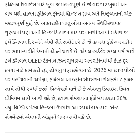
ફોલ્ડેબલ ડિવાઇસ માટે ખૂબ જ મહત્વપૂર્ણ છે જે વારંવાર ખુલશે અને
બંધ થશે. હાલના ફોલ્ડેબલ ફોનમાં હિન્જ તણાવ અને નિષ્ફળતાનો એક
મહત્વપૂર્ણ મુદ્દો છે. આકારહીન ધાતુઓના અનન્ય સ્થિતિસ્થાપક
ગુણધર્મો પણ એવી હિન્જ ડિઝાઇન માટે પરવાનગી આપી શકે છે જે
ફ્લેક્સિબલ ડિસ્પ્લેને એવી રીતે સપોર્ટ કરે છે જે હાલના ફોલ્ડેબલ સ્ક્રીન
પર સામાન્ય રીતે દેખાતી ક્રીઝને ઘટાડે છે. એપલ હાર્ડવેર સપ્લાયર્સ સાથે
ફ્લેક્સિબલ OLED ટેકનોલોજીને સુધારવા અને સ્ક્રીનમાંથી ક્રીઝ દૂર
કરવા માટે કામ કરી રહ્યું હોવાનું પણ કહેવાય છે. 2026 માં છાજલીઓ
પર પહોંચવાની અપેક્ષા, ફોલ્ડેબલ આઇફોન સેમસંગના ગેલેક્સી Z ફોલ્ડ8
સાથે સીધી સ્પર્ધા કરશે. વિશ્લેષકો માને છે કે એપલનું ડિવાઇસ કિંમત
પ્રીમિયમ સાથે આવી શકે છે, કદાચ સેમસંગના ફોલ્ડેબલ કરતાં 20%
વધુ. લિક્વિડ મેટલ હિન્જનો ઉપયોગ આ સ્પર્ધાત્મક હાઇ-એન્ડ
સેગમેન્ટમાં એપલની ઓફરને ધાર આપી શકે છે.