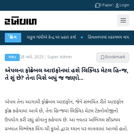
E-Paper
|
Login
ાહુલ ગાંધીએ કેન્દ્ર પર પ્રહાર કર્યા
બ્રેકિંગ
●
હિંમતનગરમાં રહસ્યમય વાયરસ કે ચાંદીપુરા
28 માર્ચ, 2025
|
Super Admin
Bookmark
ગેજેટ
એપલના ફોલ્ડેબલ આઇફોનમાં હશે લિક્વિડ મેટલ હિન્જ,
તે શું છે? તેના વિશે બધું જ જાણો...
એપલ તેના આગામી ફોલ્ડેબલ આઇફોન, જેને સંભવિત રીતે આઇફોન
ફોલ્ડ કહેવામાં આવે છે, તેના હિન્જમાં લિક્વિડ મેટલ ટેકનોલોજીનો
ઉપયોગ કરી રહ્યું હોવાનું કહેવાય છે. આ નવતર અભિગમ સૌપ્રથમ
પ્રખ્યાત વિશ્લેષક મિંગ-ચી કુઓ દ્વારા ધ્યાન પર લાવવામાં આવ્યો હતો.