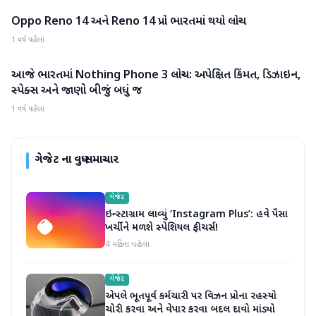
Oppo Reno 14 અને Reno 14 પ્રો ભારતમાં થયો લોન્ચ
ગેજેટ
1 વર્ષ પહેલા
આજે ભારતમાં Nothing Phone 3 લોન્ચ: અપેક્ષિત કિંમત, ડિઝાઇન,
ગેજેટ
સ્પેક્સ અને જાણો બીજું બધું જ
1 વર્ષ પહેલા
ગેજેટ
ના વધુ સમાચાર
ગેજેટ
ઇન્સ્ટાગ્રામ લાવ્યું ‘Instagram Plus’: હવે પૈસા
ખર્ચીને મળશે સ્પેશિયલ ફીચર્સ!
4 મહિના પહેલા
ગેજેટ
એપલે ભૂતપૂર્વ કર્મચારી પર વિઝન પ્રોના રહસ્યો
ચોરી કરવા અને વેપાર કરવા બદલ દાવો માંડ્યો