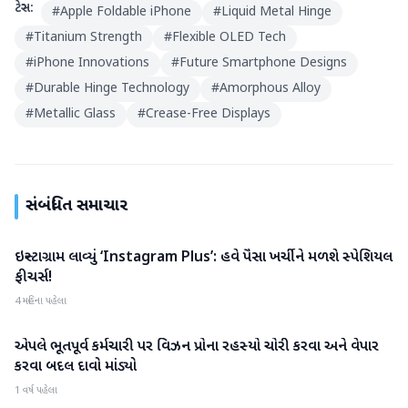
ટેગ્સ:
#
Apple Foldable iPhone
#
Liquid Metal Hinge
#
Titanium Strength
#
Flexible OLED Tech
#
iPhone Innovations
#
Future Smartphone Designs
#
Durable Hinge Technology
#
Amorphous Alloy
#
Metallic Glass
#
Crease-Free Displays
સંબંધિત સમાચાર
ઇન્સ્ટાગ્રામ લાવ્યું ‘Instagram Plus’: હવે પૈસા ખર્ચીને મળશે સ્પેશિયલ
ગેજેટ
ફીચર્સ!
4 મહિના પહેલા
એપલે ભૂતપૂર્વ કર્મચારી પર વિઝન પ્રોના રહસ્યો ચોરી કરવા અને વેપાર
ગેજેટ
કરવા બદલ દાવો માંડ્યો
1 વર્ષ પહેલા