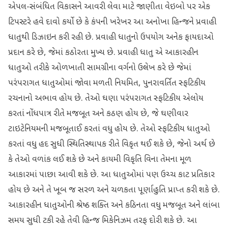
એપલ-સંબંધિત વિકાસને આવરી લેવા માટે જાણીતા વેઇબો પર એક
ટિપસ્ટરે હવે દાવો કર્યો છે કે કંપની ખરેખર આ અનોખા હિન્જને પ્રવાહી
ધાતુથી ડિઝાઇન કરી રહી છે. પ્રવાહી ધાતુનો ઉપયોગ અનેક ફાયદાઓ
પ્રદાન કરે છે, જેમાં કઠોરતા મુખ્ય છે. પ્રવાહી ધાતુ એ આકારહીન
ધાતુઓ તરીકે ઓળખાતી સામગ્રીના વર્ગનો ઉલ્લેખ કરે છે જેમાં
પરંપરાગત ધાતુઓમાં જોવા મળતી નિયમિત, પુનરાવર્તિત સ્ફટિકીય
રચનાનો અભાવ હોય છે. તેઓ ઘણા પરંપરાગત સ્ફટિકીય એલોય
કરતાં નોંધપાત્ર રીતે મજબૂત અને કઠણ હોય છે, જે ઘણીવાર
ટાઇટેનિયમની મજબૂતાઈ કરતાં વધુ હોય છે. તેઓ સ્ફટિકીય ધાતુઓ
કરતાં વધુ હદ સુધી સ્થિતિસ્થાપક રીતે વિકૃત થઈ શકે છે, જેનો અર્થ છે
કે તેઓ વળાંક લઈ શકે છે અને કાયમી વિકૃતિ વિના તેમના મૂળ
આકારમાં પાછા આવી શકે છે. આ ધાતુઓમાં પણ ઉચ્ચ કાટ પ્રતિકાર
હોય છે અને તે ખૂબ જ સરળ અને ચળકતા પૂર્ણાહુતિ પ્રાપ્ત કરી શકે છે.
આકારહીન ધાતુઓની શ્રેષ્ઠ શક્તિ અને કઠિનતા વધુ મજબૂત અને લાંબા
સમય સુધી ટકી રહે તેવી હિન્જ મિકેનિઝમ તરફ દોરી શકે છે. આ