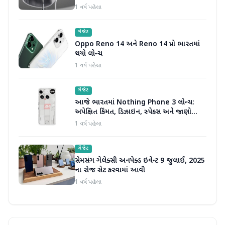
1 વર્ષ પહેલા
ગેજેટ
Oppo Reno 14 અને Reno 14 પ્રો ભારતમાં
થયો લોન્ચ
1 વર્ષ પહેલા
ગેજેટ
આજે ભારતમાં Nothing Phone 3 લોન્ચ:
અપેક્ષિત કિંમત, ડિઝાઇન, સ્પેક્સ અને જાણો
બીજું બધું જ
1 વર્ષ પહેલા
ગેજેટ
સેમસંગ ગેલેક્સી અનપેક્ડ ઇવેન્ટ 9 જુલાઈ, 2025
ના રોજ સેટ કરવામાં આવી
1 વર્ષ પહેલા