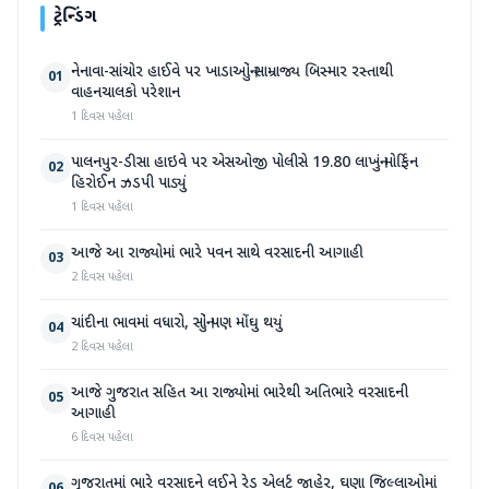
ટ્રેન્ડિંગ
નેનાવા-સાંચોર હાઈવે પર ખાડાઓનું સામ્રાજ્ય બિસ્માર રસ્તાથી
01
વાહનચાલકો પરેશાન
1 દિવસ પહેલા
પાલનપુર-ડીસા હાઇવે પર એસઓજી પોલીસે 19.80 લાખનું મોર્ફિન
02
હિરોઈન ઝડપી પાડ્યું
1 દિવસ પહેલા
આજે આ રાજ્યોમાં ભારે પવન સાથે વરસાદની આગાહી
03
2 દિવસ પહેલા
ચાંદીના ભાવમાં વધારો, સોનું પણ મોંઘુ થયું
04
2 દિવસ પહેલા
આજે ગુજરાત સહિત આ રાજ્યોમાં ભારેથી અતિભારે વરસાદની
05
આગાહી
6 દિવસ પહેલા
ગુજરાતમાં ભારે વરસાદને લઈને રેડ એલર્ટ જાહેર, ઘણા જિલ્લાઓમાં